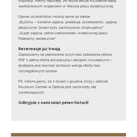
inspiracji. Mamy nadzieję, że nasze lekcje muzealne będą
wartościowym wsparciem w Waszej pracy dydaktycznej.
Opinie uczestników mówią same za siebie:
„Byliśmy – świetne zajęcia, prelekcja, przebieranki, zajęcia
plastyczne. Dzieci były zachwycone, dziękujemy!”
„Super zajęcia, pełne ciekawostek i kreatywnej pracy.
Polecamy serdecznie!”
Rezerwacje już trwają
Zapraszamy do planowania wizyt oraz pobierania plików
PDF z pełną ofertą edukacyjną i lekcjami muzealnymi –
dostępna jest również skrócona wersja oferty bez
szczegółowych opisów.
PS. Informujemy, że z dniem 1 grudnia 2025 r. oddział
Muzeum Zamek w Dębnie jest zamknięty dla
zwiedzających.
Odkryjcie z nami świat pełen historii!