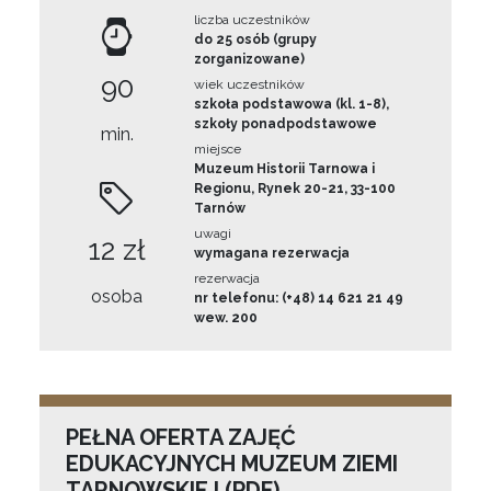
liczba uczestników
do 25 osób (grupy
zorganizowane)
90
wiek uczestników
szkoła podstawowa (kl. 1-8),
szkoły ponadpodstawowe
min.
miejsce
Muzeum Historii Tarnowa i
Regionu, Rynek 20-21, 33-100
Tarnów
uwagi
12 zł
wymagana rezerwacja
rezerwacja
osoba
nr telefonu: (+48) 14 621 21 49
wew. 200
PEŁNA OFERTA ZAJĘĆ
EDUKACYJNYCH MUZEUM ZIEMI
TARNOWSKIEJ (PDF)