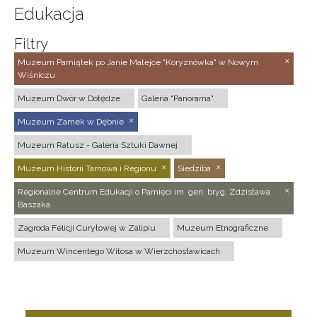
Edukacja
Filtry
Muzeum Pamiątek po Janie Matejce "Koryznówka" w Nowym
Wiśniczu
Muzeum Dwór w Dołędze
Galeria "Panorama"
Muzeum Zamek w Dębnie
Muzeum Ratusz - Galeria Sztuki Dawnej
Muzeum Historii Tarnowa i Regionu
Siedziba
Regionalne Centrum Edukacji o Pamięci im. gen. bryg. Zdzisława
Baszaka
Zagroda Felicji Curyłowej w Zalipiu
Muzeum Etnograficzne
Muzeum Wincentego Witosa w Wierzchosławicach