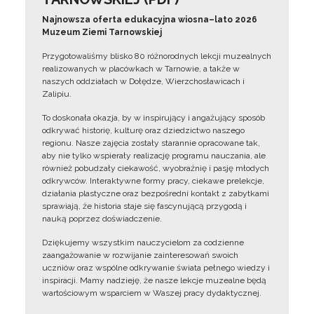
Najnowsza oferta edukacyjna wiosna–lato 2026
Muzeum Ziemi Tarnowskiej
Przygotowaliśmy blisko 80 różnorodnych lekcji muzealnych
realizowanych w placówkach w Tarnowie, a także w
naszych oddziałach w Dołędze, Wierzchosławicach i
Zalipiu.
To doskonała okazja, by w inspirujący i angażujący sposób
odkrywać historię, kulturę oraz dziedzictwo naszego
regionu. Nasze zajęcia zostały starannie opracowane tak,
aby nie tylko wspierały realizację programu nauczania, ale
również pobudzały ciekawość, wyobraźnię i pasję młodych
odkrywców. Interaktywne formy pracy, ciekawe prelekcje,
działania plastyczne oraz bezpośredni kontakt z zabytkami
sprawiają, że historia staje się fascynującą przygodą i
nauką poprzez doświadczenie.
Dziękujemy wszystkim nauczycielom za codzienne
zaangażowanie w rozwijanie zainteresowań swoich
uczniów oraz wspólne odkrywanie świata pełnego wiedzy i
inspiracji. Mamy nadzieję, że nasze lekcje muzealne będą
wartościowym wsparciem w Waszej pracy dydaktycznej.