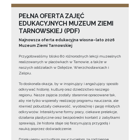
PEŁNA OFERTA ZAJĘĆ
EDUKACYJNYCH MUZEUM ZIEMI
TARNOWSKIEJ (PDF)
Najnowsza oferta edukacyjna wiosna–lato 2026
Muzeum Ziemi Tarnowskiej
Przygotowaliśmy blisko 80 różnorodnych lekcji muzealnych
realizowanych w placówkach w Tarnowie, a także w
naszych oddziałach w Dołędze, Wierzchosławicach i
Zalipiu.
To doskonała okazja, by w inspirujący i angażujący sposób
odkrywać historię, kulturę oraz dziedzictwo naszego
regionu. Nasze zajęcia zostały starannie opracowane tak,
aby nie tylko wspierały realizację programu nauczania, ale
również pobudzały ciekawość, wyobraźnię i pasję młodych
odkrywców. Interaktywne formy pracy, ciekawe prelekcje,
działania plastyczne oraz bezpośredni kontakt z zabytkami
sprawiają, że historia staje się fascynującą przygodą i
nauką poprzez doświadczenie.
Dziękujemy wszystkim nauczycielom za codzienne