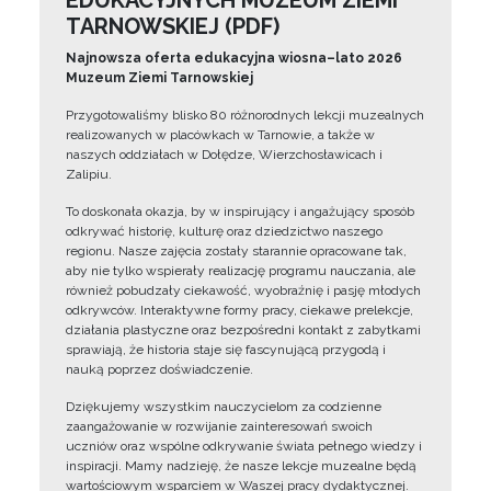
EDUKACYJNYCH MUZEUM ZIEMI
TARNOWSKIEJ (PDF)
Najnowsza oferta edukacyjna wiosna–lato 2026
Muzeum Ziemi Tarnowskiej
Przygotowaliśmy blisko 80 różnorodnych lekcji muzealnych
realizowanych w placówkach w Tarnowie, a także w
naszych oddziałach w Dołędze, Wierzchosławicach i
Zalipiu.
To doskonała okazja, by w inspirujący i angażujący sposób
odkrywać historię, kulturę oraz dziedzictwo naszego
regionu. Nasze zajęcia zostały starannie opracowane tak,
aby nie tylko wspierały realizację programu nauczania, ale
również pobudzały ciekawość, wyobraźnię i pasję młodych
odkrywców. Interaktywne formy pracy, ciekawe prelekcje,
działania plastyczne oraz bezpośredni kontakt z zabytkami
sprawiają, że historia staje się fascynującą przygodą i
nauką poprzez doświadczenie.
Dziękujemy wszystkim nauczycielom za codzienne
zaangażowanie w rozwijanie zainteresowań swoich
uczniów oraz wspólne odkrywanie świata pełnego wiedzy i
inspiracji. Mamy nadzieję, że nasze lekcje muzealne będą
wartościowym wsparciem w Waszej pracy dydaktycznej.