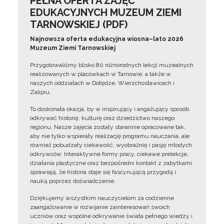
PEŁNA OFERTA ZAJĘĆ
EDUKACYJNYCH MUZEUM ZIEMI
TARNOWSKIEJ (PDF)
Najnowsza oferta edukacyjna wiosna–lato 2026
Muzeum Ziemi Tarnowskiej
Przygotowaliśmy blisko 80 różnorodnych lekcji muzealnych
realizowanych w placówkach w Tarnowie, a także w
naszych oddziałach w Dołędze, Wierzchosławicach i
Zalipiu.
To doskonała okazja, by w inspirujący i angażujący sposób
odkrywać historię, kulturę oraz dziedzictwo naszego
regionu. Nasze zajęcia zostały starannie opracowane tak,
aby nie tylko wspierały realizację programu nauczania, ale
również pobudzały ciekawość, wyobraźnię i pasję młodych
odkrywców. Interaktywne formy pracy, ciekawe prelekcje,
działania plastyczne oraz bezpośredni kontakt z zabytkami
sprawiają, że historia staje się fascynującą przygodą i
nauką poprzez doświadczenie.
Dziękujemy wszystkim nauczycielom za codzienne
zaangażowanie w rozwijanie zainteresowań swoich
uczniów oraz wspólne odkrywanie świata pełnego wiedzy i