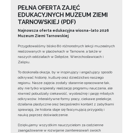
PEŁNA OFERTA ZAJĘĆ
EDUKACYJNYCH MUZEUM ZIEMI
TARNOWSKIEJ (PDF)
Najnowsza oferta edukacyjna wiosna–lato 2026
Muzeum Ziemi Tarnowskiej
Przygotowaliśmy blisko 80 różnorodnych lekcji muzealnych
realizowanych w placówkach w Tarnowie, a także w
naszych oddziałach w Dołędze, Wierzchosławicach i
Zalipiu.
To doskonała okazja, by w inspirujący i angażujący sposób
odkrywać historię, kulturę oraz dziedzictwo naszego
regionu. Nasze zajęcia zostały starannie opracowane tak,
aby nie tylko wspierały realizację programu nauczania, ale
również pobudzały ciekawość, wyobraźnię i pasję młodych
odkrywców. Interaktywne formy pracy, ciekawe prelekcje,
działania plastyczne oraz bezpośredni kontakt z zabytkami
sprawiają, że historia staje się fascynującą przygodą i
nauką poprzez doświadczenie.
Dziękujemy wszystkim nauczycielom za codzienne
zaangażowanie w rozwijanie zainteresowań swoich