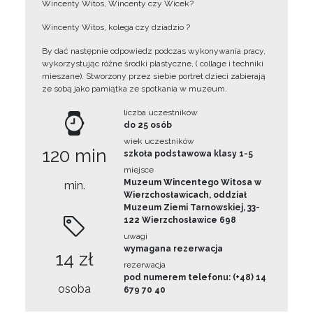
Wincenty Witos, Wincenty czy Wicek?
Wincenty Witos, kolega czy dziadzio ?
By dać następnie odpowiedz podczas wykonywania pracy,
wykorzystując różne środki plastyczne, ( collage i techniki
mieszane). Stworzony przez siebie portret dzieci zabierają
ze sobą jako pamiątka ze spotkania w muzeum.
liczba uczestników
do 25 osób
wiek uczestników
120 min
szkoła podstawowa klasy 1-5
miejsce
Muzeum Wincentego Witosa w
min.
Wierzchosławicach, oddział
Muzeum Ziemi Tarnowskiej, 33-
122 Wierzchosławice 698
uwagi
wymagana rezerwacja
14 zł
rezerwacja
pod numerem telefonu: (+48) 14
osoba
679 70 40