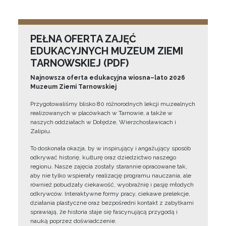
PEŁNA OFERTA ZAJĘĆ
EDUKACYJNYCH MUZEUM ZIEMI
TARNOWSKIEJ (PDF)
Najnowsza oferta edukacyjna wiosna–lato 2026
Muzeum Ziemi Tarnowskiej
Przygotowaliśmy blisko 80 różnorodnych lekcji muzealnych
realizowanych w placówkach w Tarnowie, a także w
naszych oddziałach w Dołędze, Wierzchosławicach i
Zalipiu.
To doskonała okazja, by w inspirujący i angażujący sposób
odkrywać historię, kulturę oraz dziedzictwo naszego
regionu. Nasze zajęcia zostały starannie opracowane tak,
aby nie tylko wspierały realizację programu nauczania, ale
również pobudzały ciekawość, wyobraźnię i pasję młodych
odkrywców. Interaktywne formy pracy, ciekawe prelekcje,
działania plastyczne oraz bezpośredni kontakt z zabytkami
sprawiają, że historia staje się fascynującą przygodą i
nauką poprzez doświadczenie.