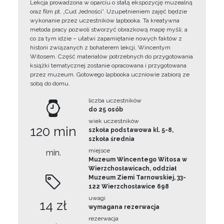
Lekcja prowadzona w oparciu o stałą ekspozycję muzealną
oraz film pt. „Cud Jedności”. Uzupełnieniem zajęć będzie
wykonanie przez uczestników lapbooka. Ta kreatywna
metoda pracy pozwoli stworzyć obrazkową mapę myśli, a
co za tym idzie – ułatwi zapamiętanie nowych faktów z
historii związanych z bohaterem lekcji, Wincentym
Witosem. Część materiałów potrzebnych do przygotowania
książki tematycznej zostanie opracowana i przygotowana
przez muzeum. Gotowego lapbooka uczniowie zabiorą ze
sobą do domu.
liczba uczestników
do 25 osób
wiek uczestników
120 min
szkoła podstawowa kl. 5-8,
szkoła średnia
miejsce
min.
Muzeum Wincentego Witosa w
Wierzchosławicach, oddział
Muzeum Ziemi Tarnowskiej, 33-
122 Wierzchosławice 698
uwagi
14 zł
wymagana rezerwacja
rezerwacja