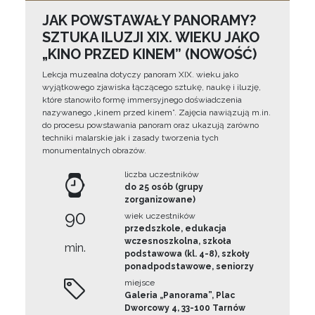
JAK POWSTAWAŁY PANORAMY?
SZTUKA ILUZJI XIX. WIEKU JAKO
„KINO PRZED KINEM” (NOWOŚĆ)
Lekcja muzealna dotyczy panoram XIX. wieku jako
wyjątkowego zjawiska łączącego sztukę, naukę i iluzję,
które stanowiło formę immersyjnego doświadczenia
nazywanego „kinem przed kinem”. Zajęcia nawiązują m.in.
do procesu powstawania panoram oraz ukazują zarówno
techniki malarskie jak i zasady tworzenia tych
monumentalnych obrazów.
liczba uczestników
do 25 osób (grupy
zorganizowane)
90
wiek uczestników
przedszkole, edukacja
wczesnoszkolna, szkoła
min.
podstawowa (kl. 4-8), szkoły
ponadpodstawowe, seniorzy
miejsce
Galeria „Panorama”, Plac
Dworcowy 4, 33-100 Tarnów