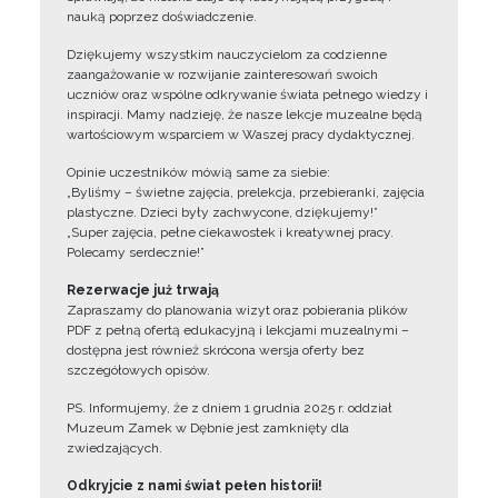
nauką poprzez doświadczenie.
Dziękujemy wszystkim nauczycielom za codzienne
zaangażowanie w rozwijanie zainteresowań swoich
uczniów oraz wspólne odkrywanie świata pełnego wiedzy i
inspiracji. Mamy nadzieję, że nasze lekcje muzealne będą
wartościowym wsparciem w Waszej pracy dydaktycznej.
Opinie uczestników mówią same za siebie:
„Byliśmy – świetne zajęcia, prelekcja, przebieranki, zajęcia
plastyczne. Dzieci były zachwycone, dziękujemy!”
„Super zajęcia, pełne ciekawostek i kreatywnej pracy.
Polecamy serdecznie!”
Rezerwacje już trwają
Zapraszamy do planowania wizyt oraz pobierania plików
PDF z pełną ofertą edukacyjną i lekcjami muzealnymi –
dostępna jest również skrócona wersja oferty bez
szczegółowych opisów.
PS. Informujemy, że z dniem 1 grudnia 2025 r. oddział
Muzeum Zamek w Dębnie jest zamknięty dla
zwiedzających.
Odkryjcie z nami świat pełen historii!