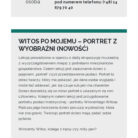
osoba
pod numerem telefonu: (+48) 14
679 70 40
WITOS PO MOJEMU – PORTRET Z
WYOBRAŹNI (NOWOŚĆ)
Lekcja prowadzona w oparciu o stałą ekspozycję muzealną
z wyszczególnieniem miejsc z portretami mieszkańców
gospodarstwa. Celem lekcji jest zapoznanie dzieci z
pojęciem „portret” czyli przedstawienie postaci. Portret to
obraz twarzy, który ma pokazać, jak dana osoba wygląda i
może też oddawać, jak się czuje lub jaki ma charakter.
Dzieci dowiedzą się co mówi portret o ukazanym na nim
człowieku. Kolejnym celem lekcji jest przygotowanie
portretu postaci historycznej - portretu Wincentego Witosa.
Podczas jego tworzenia dzieci poruszą wyobraźnię, która
nie zna granic. Tworząc portret dzieci mają zadać sobie
pytania:
Wincenty Witos, kolega z klasy czy miły pan?