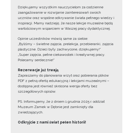
Dziękujemy wszystkim nauczycielom za codzienne
zaangażowanie w rozwijanie zainteresowań swoich
uczniów oraz wspólne odkrywanie świata pełnego wiedzy i
inspiracji. Mamy nadzieję, że nasze lekcje muzealne będą
wartościowym wsparciem w Waszej pracy dydaktycznej.
Opinie uczestników mówią same za siebie:
„Byliśmy – świetne zajęcia, prelekcja, przebieranki, zajęcia
plastyczne. Dzieci były zachwycone, dziękujemy!”
„Super zajęcia, pełne ciekawostek i kreatywnej pracy.
Polecamy serdecznie!”
Rezerwacje już trwają
Zapraszamy do planowania wizyt oraz pobierania plików
PDF z pełną ofertą edukacyjną i lekcjami muzealnymi –
dostępna jest również skrócona wersja oferty bez
szczegółowych opisów.
PS. Informujemy, że z dniem 1 grudnia 2025 r. oddział
Muzeum Zamek w Dębnie jest zamknięty dla
zwiedzających.
Odkryjcie z nami świat pełen historii!