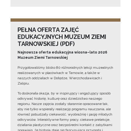
PEŁNA OFERTA ZAJĘĆ
EDUKACYJNYCH MUZEUM ZIEMI
TARNOWSKIEJ (PDF)
Najnowsza oferta edukacyjna wiosna–lato 2026
Muzeum Ziemi Tarnowskiej
Przygotowaliśmy blisko 80 różnorodnych lekcji muzealnych
realizowanych w placówkach w Tarnowie, a także w
naszych oddziałach w Dołędze, Wierzchosławicach i
Zalipiu.
To doskonała okazja, by w inspirujący i angażujący sposób
odkrywać historię, kulturę oraz dziedzictwo naszego
regionu. Nasze zajęcia zostały starannie opracowane tak,
aby nie tylko wspierały realizację programu nauczania, ale
również pobudzały ciekawość, wyobraźnię i pasję młodych
odkrywców. Interaktywne formy pracy, ciekawe prelekcje,
działania plastyczne oraz bezpośredni kontakt z zabytkami
sprawiają, że historia staje się fascynującą przygodą i