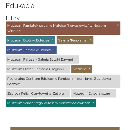
Edukacja
Filtry
Muzeum Pamiątek po Janie Matejce "Koryznówka" w Nowym
Wiśniczu
Muzeum Dwór w Dołędze
Galeria "Panorama"
Muzeum Zamek w Dębnie
Muzeum Ratusz - Galeria Sztuki Dawnej
Muzeum Historii Tarnowa i Regionu
Siedziba
Regionalne Centrum Edukacji o Pamięci im. gen. bryg. Zdzisława
Baszaka
Zagroda Felicji Curyłowej w Zalipiu
Muzeum Etnograficzne
Muzeum Wincentego Witosa w Wierzchosławicach