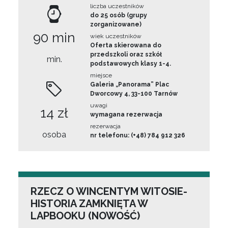
liczba uczestników
do 25 osób (grupy
zorganizowane)
90 min
wiek uczestników
Oferta skierowana do
przedszkoli oraz szkół
min.
podstawowych klasy 1-4.
miejsce
Galeria „Panorama” Plac
Dworcowy 4, 33-100 Tarnów
uwagi
14 zł
wymagana rezerwacja
rezerwacja
osoba
nr telefonu: (+48) 784 912 326
RZECZ O WINCENTYM WITOSIE-
HISTORIA ZAMKNIĘTA W
LAPBOOKU (NOWOŚĆ)