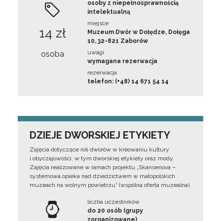
osoby z niepełnosprawnością
intelektualną
miejsce
14 zł
Muzeum Dwór w Dołędze, Dołęga
10, 32-821 Zaborów
uwagi
osoba
wymagana rezerwacja
rezerwacja
telefon: (+48) 14 671 54 14
DZIEJE DWORSKIEJ ETYKIETY
Zajęcia dotyczące roli dworów w kreowaniu kultury
i obyczajowości, w tym dworskiej etykiety oraz mody.
Zajęcia realizowane w ramach projektu „Skansenova –
systemowa opieka nad dziedzictwem w małopolskich
muzeach na wolnym powietrzu” (wspólna oferta muzealna).
liczba uczestników
do 20 osób (grupy
zorganizowane)