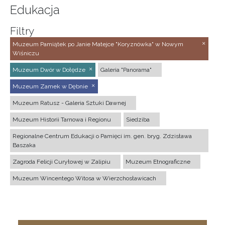
Edukacja
Filtry
Muzeum Pamiątek po Janie Matejce "Koryznówka" w Nowym
Wiśniczu
Muzeum Dwór w Dołędze
Galeria "Panorama"
Muzeum Zamek w Dębnie
Muzeum Ratusz - Galeria Sztuki Dawnej
Muzeum Historii Tarnowa i Regionu
Siedziba
Regionalne Centrum Edukacji o Pamięci im. gen. bryg. Zdzisława
Baszaka
Zagroda Felicji Curyłowej w Zalipiu
Muzeum Etnograficzne
Muzeum Wincentego Witosa w Wierzchosławicach