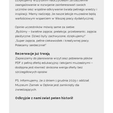
Dziękujemy wszystkim nauczycielom za codzienne
zaangażowanie w rozwijanie zainteresowań swoich
uczniów oraz wspólne odkrywanie świata pełnego wiedzy i
inspiracji. Mamy nadzieję, że nasze lekcje muzealne będą
wartościowym wsparciem w Waszej pracy dydaktycznej.
Opinie uczestników mówią same za siebie:
„Byliśmy – świetne zajęcia, prelekcja, przebieranki, zajęcia
plastyczne. Dzieci były zachwycone, dziękujemy!”
„Super zajęcia, pełne ciekawostek i kreatywnej pracy.
Polecamy serdecznie!”
Rezerwacje już trwają
Zapraszamy do planowania wizyt oraz pobierania plików
PDF z pełną ofertą edukacyjną i lekcjami muzealnymi –
dostępna jest również skrócona wersja oferty bez
szczegółowych opisów.
PS. Informujemy, że z dniem 1 grudnia 2025 r. oddział
Muzeum Zamek w Dębnie jest zamknięty dla
zwiedzających.
Odkryjcie z nami świat pełen historii!