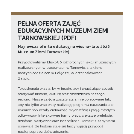
PEŁNA OFERTA ZAJĘĆ
EDUKACYJNYCH MUZEUM ZIEMI
TARNOWSKIEJ (PDF)
Najnowsza oferta edukacyjna wiosna–lato 2026
Muzeum Ziemi Tarnowskiej
Przygotowaliśmy blisko 80 różnorodnych lekcji muzealnych
realizowanych w placówkach w Tarnowie, a także w
naszych oddziałach w Dołędze, Wierzchosławicach i
Zalipiu.
To doskonała okazja, by w inspirujący i angażujący sposób
odkrywać historię, kulturę oraz dziedzictwo naszego
regionu. Nasze zajęcia zostały starannie opracowane tak,
aby nie tylko wspierały realizację programu nauczania, ale
również pobudzały ciekawość, wyobraźnię i pasję młodych
odkrywców. Interaktywne formy pracy, ciekawe prelekcje,
działania plastyczne oraz bezpośredni kontakt z zabytkami
sprawiają, że historia staje się fascynującą przygodą i
nauką poprzez doświadczenie.