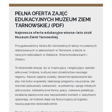
PEŁNA OFERTA ZAJĘĆ
EDUKACYJNYCH MUZEUM ZIEMI
TARNOWSKIEJ (PDF)
Najnowsza oferta edukacyjna wiosna–lato 2026
Muzeum Ziemi Tarnowskiej
Przygotowaliśmy blisko 80 różnorodnych lekcji muzealnych
realizowanych w placówkach w Tarnowie, a także w
naszych oddziałach w Dołędze, Wierzchosławicach i
Zalipiu.
To doskonała okazja, by w inspirujący i angażujący sposób
odkrywać historię, kulturę oraz dziedzictwo naszego
regionu. Nasze zajęcia zostały starannie opracowane tak,
aby nie tylko wspierały realizację programu nauczania, ale
również pobudzały ciekawość, wyobraźnię i pasję młodych
odkrywców. Interaktywne formy pracy, ciekawe prelekcje,
działania plastyczne oraz bezpośredni kontakt z zabytkami
sprawiają, że historia staje się fascynującą przygodą i
nauką poprzez doświadczenie.