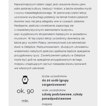
Najważniejszym celem zajęć jest ukazanie dworu jako
ostoi polskiej kultury, tradycji i historii, a także ośrodka myśli
i czynu niepodległościowego. W pierwszej części lekcji
uczniowie wysłuchają prelekcji na temat historii polskich
dworów oraz roli jaką odegrały one w czasach zaborów.
Następnie, podczas zwiedzania zapoznają się
z charakterystycznymi elementami budynku
oraz wyjątkowymi eksponatami będącymi w posiadaniu
muzeum. W tej części lekcji uczestnicy dowiedzą się
także jacy wybitni Polacy zamieszkiwali lub odwiedzali
dwór w Dołędze. Podsumowaniem, służącym utrwaleniu
wiadomości nabytych podczas spotkania będzie specjalnie
przygotowany quiz. Zwieńczeniem pobytu w Dołędze
może być grill na specjalnie przygotowanym do tego
miejscu znajdującym się tuż nieopodal dworu (prowiant
we własnych zakresie).
liczba uczestników
do 20 osób (grupy
zorganizowane)
ok. 90
wiek uczestników
szkoły podstawowe, szkoły
ponadpodstawowe
min.
miejsce