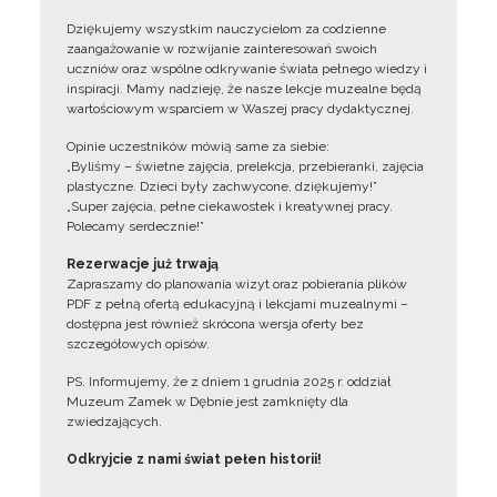
Dziękujemy wszystkim nauczycielom za codzienne
zaangażowanie w rozwijanie zainteresowań swoich
uczniów oraz wspólne odkrywanie świata pełnego wiedzy i
inspiracji. Mamy nadzieję, że nasze lekcje muzealne będą
wartościowym wsparciem w Waszej pracy dydaktycznej.
Opinie uczestników mówią same za siebie:
„Byliśmy – świetne zajęcia, prelekcja, przebieranki, zajęcia
plastyczne. Dzieci były zachwycone, dziękujemy!”
„Super zajęcia, pełne ciekawostek i kreatywnej pracy.
Polecamy serdecznie!”
Rezerwacje już trwają
Zapraszamy do planowania wizyt oraz pobierania plików
PDF z pełną ofertą edukacyjną i lekcjami muzealnymi –
dostępna jest również skrócona wersja oferty bez
szczegółowych opisów.
PS. Informujemy, że z dniem 1 grudnia 2025 r. oddział
Muzeum Zamek w Dębnie jest zamknięty dla
zwiedzających.
Odkryjcie z nami świat pełen historii!