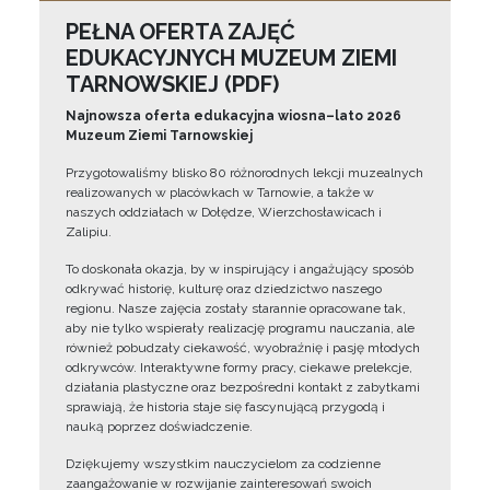
PEŁNA OFERTA ZAJĘĆ
EDUKACYJNYCH MUZEUM ZIEMI
TARNOWSKIEJ (PDF)
Najnowsza oferta edukacyjna wiosna–lato 2026
Muzeum Ziemi Tarnowskiej
Przygotowaliśmy blisko 80 różnorodnych lekcji muzealnych
realizowanych w placówkach w Tarnowie, a także w
naszych oddziałach w Dołędze, Wierzchosławicach i
Zalipiu.
To doskonała okazja, by w inspirujący i angażujący sposób
odkrywać historię, kulturę oraz dziedzictwo naszego
regionu. Nasze zajęcia zostały starannie opracowane tak,
aby nie tylko wspierały realizację programu nauczania, ale
również pobudzały ciekawość, wyobraźnię i pasję młodych
odkrywców. Interaktywne formy pracy, ciekawe prelekcje,
działania plastyczne oraz bezpośredni kontakt z zabytkami
sprawiają, że historia staje się fascynującą przygodą i
nauką poprzez doświadczenie.
Dziękujemy wszystkim nauczycielom za codzienne
zaangażowanie w rozwijanie zainteresowań swoich