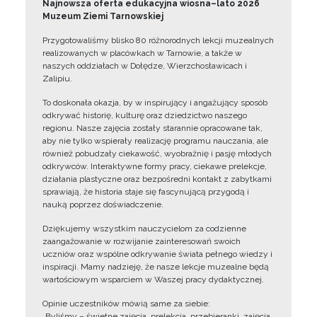
Najnowsza oferta edukacyjna wiosna–lato 2026
Muzeum Ziemi Tarnowskiej
Przygotowaliśmy blisko 80 różnorodnych lekcji muzealnych
realizowanych w placówkach w Tarnowie, a także w
naszych oddziałach w Dołędze, Wierzchosławicach i
Zalipiu.
To doskonała okazja, by w inspirujący i angażujący sposób
odkrywać historię, kulturę oraz dziedzictwo naszego
regionu. Nasze zajęcia zostały starannie opracowane tak,
aby nie tylko wspierały realizację programu nauczania, ale
również pobudzały ciekawość, wyobraźnię i pasję młodych
odkrywców. Interaktywne formy pracy, ciekawe prelekcje,
działania plastyczne oraz bezpośredni kontakt z zabytkami
sprawiają, że historia staje się fascynującą przygodą i
nauką poprzez doświadczenie.
Dziękujemy wszystkim nauczycielom za codzienne
zaangażowanie w rozwijanie zainteresowań swoich
uczniów oraz wspólne odkrywanie świata pełnego wiedzy i
inspiracji. Mamy nadzieję, że nasze lekcje muzealne będą
wartościowym wsparciem w Waszej pracy dydaktycznej.
Opinie uczestników mówią same za siebie:
„Byliśmy – świetne zajęcia, prelekcja, przebieranki, zajęcia