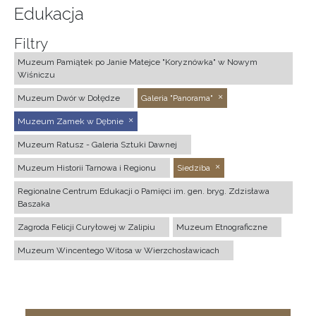
Edukacja
Filtry
Muzeum Pamiątek po Janie Matejce "Koryznówka" w Nowym
Wiśniczu
Muzeum Dwór w Dołędze
Galeria "Panorama"
Muzeum Zamek w Dębnie
Muzeum Ratusz - Galeria Sztuki Dawnej
Muzeum Historii Tarnowa i Regionu
Siedziba
Regionalne Centrum Edukacji o Pamięci im. gen. bryg. Zdzisława
Baszaka
Zagroda Felicji Curyłowej w Zalipiu
Muzeum Etnograficzne
Muzeum Wincentego Witosa w Wierzchosławicach