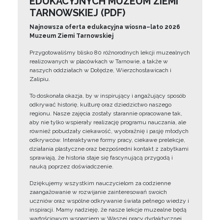
EDUKACYJNYCH MUZEUM ZIEMI
TARNOWSKIEJ (PDF)
Najnowsza oferta edukacyjna wiosna–lato 2026
Muzeum Ziemi Tarnowskiej
Przygotowaliśmy blisko 80 różnorodnych lekcji muzealnych
realizowanych w placówkach w Tarnowie, a także w
naszych oddziałach w Dołędze, Wierzchosławicach i
Zalipiu.
To doskonała okazja, by w inspirujący i angażujący sposób
odkrywać historię, kulturę oraz dziedzictwo naszego
regionu. Nasze zajęcia zostały starannie opracowane tak,
aby nie tylko wspierały realizację programu nauczania, ale
również pobudzały ciekawość, wyobraźnię i pasję młodych
odkrywców. Interaktywne formy pracy, ciekawe prelekcje,
działania plastyczne oraz bezpośredni kontakt z zabytkami
sprawiają, że historia staje się fascynującą przygodą i
nauką poprzez doświadczenie.
Dziękujemy wszystkim nauczycielom za codzienne
zaangażowanie w rozwijanie zainteresowań swoich
uczniów oraz wspólne odkrywanie świata pełnego wiedzy i
inspiracji. Mamy nadzieję, że nasze lekcje muzealne będą
wartościowym wsparciem w Waszej pracy dydaktycznej.