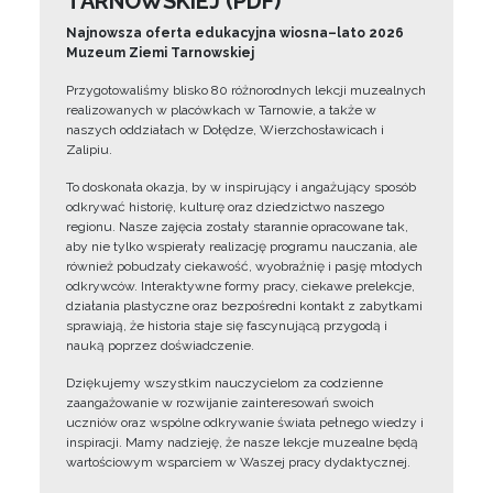
TARNOWSKIEJ (PDF)
Najnowsza oferta edukacyjna wiosna–lato 2026
Muzeum Ziemi Tarnowskiej
Przygotowaliśmy blisko 80 różnorodnych lekcji muzealnych
realizowanych w placówkach w Tarnowie, a także w
naszych oddziałach w Dołędze, Wierzchosławicach i
Zalipiu.
To doskonała okazja, by w inspirujący i angażujący sposób
odkrywać historię, kulturę oraz dziedzictwo naszego
regionu. Nasze zajęcia zostały starannie opracowane tak,
aby nie tylko wspierały realizację programu nauczania, ale
również pobudzały ciekawość, wyobraźnię i pasję młodych
odkrywców. Interaktywne formy pracy, ciekawe prelekcje,
działania plastyczne oraz bezpośredni kontakt z zabytkami
sprawiają, że historia staje się fascynującą przygodą i
nauką poprzez doświadczenie.
Dziękujemy wszystkim nauczycielom za codzienne
zaangażowanie w rozwijanie zainteresowań swoich
uczniów oraz wspólne odkrywanie świata pełnego wiedzy i
inspiracji. Mamy nadzieję, że nasze lekcje muzealne będą
wartościowym wsparciem w Waszej pracy dydaktycznej.