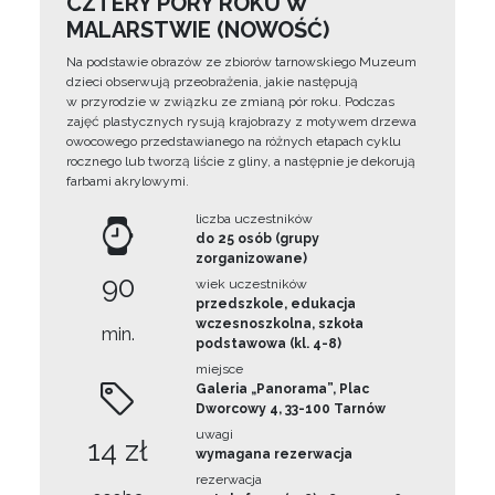
CZTERY PORY ROKU W
MALARSTWIE (NOWOŚĆ)
Na podstawie obrazów ze zbiorów tarnowskiego Muzeum
dzieci obserwują przeobrażenia, jakie następują
w przyrodzie w związku ze zmianą pór roku. Podczas
zajęć plastycznych rysują krajobrazy z motywem drzewa
owocowego przedstawianego na różnych etapach cyklu
rocznego lub tworzą liście z gliny, a następnie je dekorują
farbami akrylowymi.
liczba uczestników
do 25 osób (grupy
zorganizowane)
90
wiek uczestników
przedszkole, edukacja
wczesnoszkolna, szkoła
min.
podstawowa (kl. 4-8)
miejsce
Galeria „Panorama”, Plac
Dworcowy 4, 33-100 Tarnów
uwagi
14 zł
wymagana rezerwacja
rezerwacja