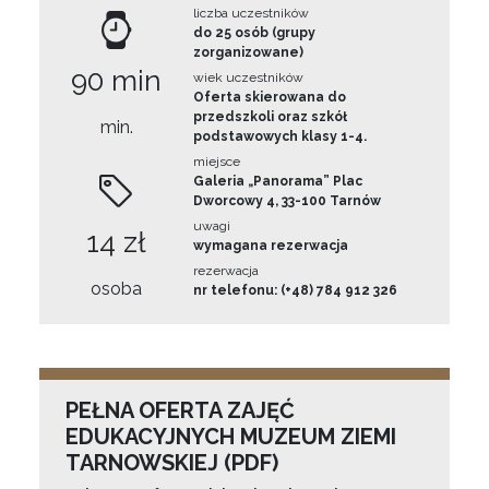
liczba uczestników
do 25 osób (grupy
zorganizowane)
90 min
wiek uczestników
Oferta skierowana do
przedszkoli oraz szkół
min.
podstawowych klasy 1-4.
miejsce
Galeria „Panorama” Plac
Dworcowy 4, 33-100 Tarnów
uwagi
14 zł
wymagana rezerwacja
rezerwacja
osoba
nr telefonu: (+48) 784 912 326
PEŁNA OFERTA ZAJĘĆ
EDUKACYJNYCH MUZEUM ZIEMI
TARNOWSKIEJ (PDF)