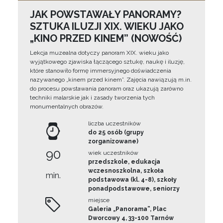
JAK POWSTAWAŁY PANORAMY?
SZTUKA ILUZJI XIX. WIEKU JAKO
„KINO PRZED KINEM” (NOWOŚĆ)
Lekcja muzealna dotyczy panoram XIX. wieku jako
wyjątkowego zjawiska łączącego sztukę, naukę i iluzję,
które stanowiło formę immersyjnego doświadczenia
nazywanego „kinem przed kinem”. Zajęcia nawiązują m.in.
do procesu powstawania panoram oraz ukazują zarówno
techniki malarskie jak i zasady tworzenia tych
monumentalnych obrazów.
liczba uczestników
do 25 osób (grupy
zorganizowane)
90
wiek uczestników
przedszkole, edukacja
wczesnoszkolna, szkoła
min.
podstawowa (kl. 4-8), szkoły
ponadpodstawowe, seniorzy
miejsce
Galeria „Panorama”, Plac
Dworcowy 4, 33-100 Tarnów