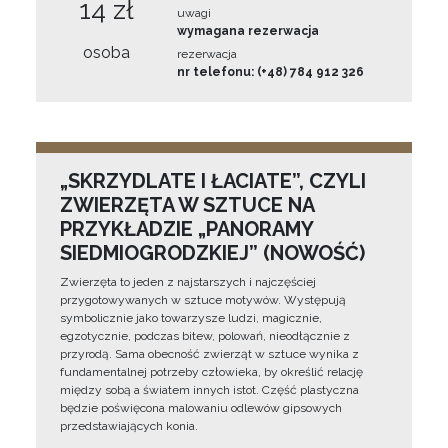
14 zł
uwagi
wymagana rezerwacja
osoba
rezerwacja
nr telefonu: (+48) 784 912 326
„SKRZYDLATE I ŁACIATE”, CZYLI
ZWIERZĘTA W SZTUCE NA
PRZYKŁADZIE „PANORAMY
SIEDMIOGRODZKIEJ” (NOWOŚĆ)
Zwierzęta to jeden z najstarszych i najczęściej
przygotowywanych w sztuce motywów. Występują
symbolicznie jako towarzysze ludzi, magicznie,
egzotycznie, podczas bitew, polowań, nieodłącznie z
przyrodą. Sama obecność zwierząt w sztuce wynika z
fundamentalnej potrzeby człowieka, by określić relację
między sobą a światem innych istot. Część plastyczna
będzie poświęcona malowaniu odlewów gipsowych
przedstawiających konia.