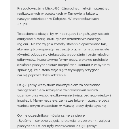
Przygotowaliśmy blisko 80 różnorodnych lekcji muzealnych
realizowanych w placówkach w Tarnowie, a także w
naszych oddziałach w Dołędze, Wierzchosławicach i
Zalipiu.
To doskonała okazja, by w inspirujący i angażujący sposób
odkrywać historię, kulturę oraz dziedzictwo naszego
regionu. Nasze zajęcia zostały starannie opracowane tak,
aby nie tylko wspierały realizację programu nauczania, ale
również pobudzały ciekawość, wyobraźnię i pasję młodych
odkrywców. Interaktywne formy pracy, ciekawe prelekcje,
działania plastyczne oraz bezpośredni kontakt z zabytkami
sprawiają, że historia staje się fascynującą przygodą i
nauką poprzez doświadczenie.
Dziękujemy wszystkim nauczycielom za codzienne
zaangażowanie w rozwijanie zainteresowań swoich
uczniów oraz wspólne odkrywanie świata pełnego wiedzy i
inspiracji. Mamy nadzieję, że nasze lekcje muzealne będą
wartościowym wsparciem w Waszej pracy dydaktycznej.
Opinie uczestników mówią same za siebie:
„Byliśmy – świetne zajęcia, prelekcja, przebieranki, zajęcia
plastyczne. Dzieci były zachwycone, dziękujemy!”