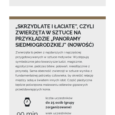
„SKRZYDLATE I ŁACIATE”, CZYLI
ZWIERZĘTA W SZTUCE NA
PRZYKŁADZIE „PANORAMY
SIEDMIOGRODZKIEJ” (NOWOŚĆ)
Zwierzęta to jeden z najstarszych i najczęściej
przygotowywanych w sztuce motywów. Występują
symbolicznie jako towarzysze ludzi, magicznie,
egzotycznie, podczas bitew, polowań, nieodłącznie z
przyrodą. Sama obecność zwierząt w sztuce wynika z
fundamentalnej potrzeby człowieka, by określić relację
między sobą a światem innych istot. Część plastyczna
będzie poświęcona malowaniu odlewów gipsowych
przedstawiających konia.
liczba uczestników
do 25 osób (grupy
zorganizowane)
90 min
wiek uczestników