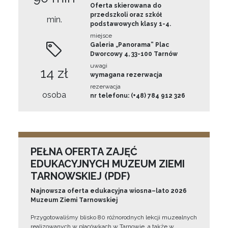
Oferta skierowana do
przedszkoli oraz szkół
min.
podstawowych klasy 1-4.
miejsce
Galeria „Panorama” Plac
Dworcowy 4, 33-100 Tarnów
uwagi
14 zł
wymagana rezerwacja
rezerwacja
osoba
nr telefonu: (+48) 784 912 326
PEŁNA OFERTA ZAJĘĆ
EDUKACYJNYCH MUZEUM ZIEMI
TARNOWSKIEJ (PDF)
Najnowsza oferta edukacyjna wiosna–lato 2026
Muzeum Ziemi Tarnowskiej
Przygotowaliśmy blisko 80 różnorodnych lekcji muzealnych
realizowanych w placówkach w Tarnowie, a także w