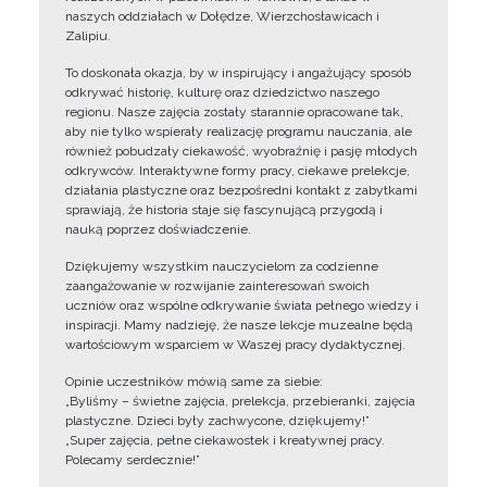
naszych oddziałach w Dołędze, Wierzchosławicach i
Zalipiu.
To doskonała okazja, by w inspirujący i angażujący sposób
odkrywać historię, kulturę oraz dziedzictwo naszego
regionu. Nasze zajęcia zostały starannie opracowane tak,
aby nie tylko wspierały realizację programu nauczania, ale
również pobudzały ciekawość, wyobraźnię i pasję młodych
odkrywców. Interaktywne formy pracy, ciekawe prelekcje,
działania plastyczne oraz bezpośredni kontakt z zabytkami
sprawiają, że historia staje się fascynującą przygodą i
nauką poprzez doświadczenie.
Dziękujemy wszystkim nauczycielom za codzienne
zaangażowanie w rozwijanie zainteresowań swoich
uczniów oraz wspólne odkrywanie świata pełnego wiedzy i
inspiracji. Mamy nadzieję, że nasze lekcje muzealne będą
wartościowym wsparciem w Waszej pracy dydaktycznej.
Opinie uczestników mówią same za siebie:
„Byliśmy – świetne zajęcia, prelekcja, przebieranki, zajęcia
plastyczne. Dzieci były zachwycone, dziękujemy!”
„Super zajęcia, pełne ciekawostek i kreatywnej pracy.
Polecamy serdecznie!”