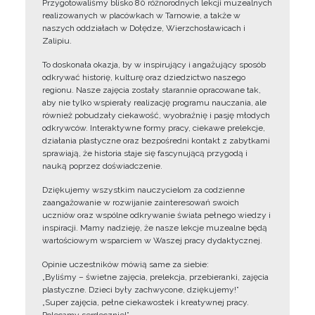
Przygotowaliśmy blisko 80 różnorodnych lekcji muzealnych
realizowanych w placówkach w Tarnowie, a także w
naszych oddziałach w Dołędze, Wierzchosławicach i
Zalipiu.
To doskonała okazja, by w inspirujący i angażujący sposób
odkrywać historię, kulturę oraz dziedzictwo naszego
regionu. Nasze zajęcia zostały starannie opracowane tak,
aby nie tylko wspierały realizację programu nauczania, ale
również pobudzały ciekawość, wyobraźnię i pasję młodych
odkrywców. Interaktywne formy pracy, ciekawe prelekcje,
działania plastyczne oraz bezpośredni kontakt z zabytkami
sprawiają, że historia staje się fascynującą przygodą i
nauką poprzez doświadczenie.
Dziękujemy wszystkim nauczycielom za codzienne
zaangażowanie w rozwijanie zainteresowań swoich
uczniów oraz wspólne odkrywanie świata pełnego wiedzy i
inspiracji. Mamy nadzieję, że nasze lekcje muzealne będą
wartościowym wsparciem w Waszej pracy dydaktycznej.
Opinie uczestników mówią same za siebie:
„Byliśmy – świetne zajęcia, prelekcja, przebieranki, zajęcia
plastyczne. Dzieci były zachwycone, dziękujemy!”
„Super zajęcia, pełne ciekawostek i kreatywnej pracy.