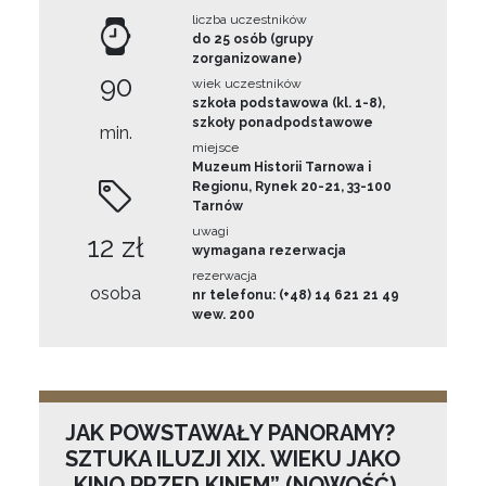
liczba uczestników
do 25 osób (grupy
zorganizowane)
90
wiek uczestników
szkoła podstawowa (kl. 1-8),
szkoły ponadpodstawowe
min.
miejsce
Muzeum Historii Tarnowa i
Regionu, Rynek 20-21, 33-100
Tarnów
uwagi
12 zł
wymagana rezerwacja
rezerwacja
osoba
nr telefonu: (+48) 14 621 21 49
wew. 200
JAK POWSTAWAŁY PANORAMY?
SZTUKA ILUZJI XIX. WIEKU JAKO
„KINO PRZED KINEM” (NOWOŚĆ)