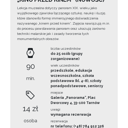
Lekcja muzealna dotyczy panoram XIX. wieku jako
wyjątkowego zjawiska łączącego sztukę, naukę i iluzję,
które stanowiło formę immersyjnego doświadczenia
nazywanego „kinem przed kinem”. Zajęcia nawiązują m.in.
do procesu powstawania panoram oraz ukazują zarówno
techniki malarskie jak i zasady tworzenia tych
monumentalnych obrazów.
liczba uczestników
do 25 osób (grupy
zorganizowane)
90
wiek uczestników
przedszkole, edukacja
wczesnoszkolna, szkoła
min.
podstawowa (kl. 4-8), szkoły
ponadpodstawowe, seniorzy
miejsce
Galeria „Panorama”, Plac
Dworcowy 4, 33-100 Tarnów
14 zł
uwagi
wymagana rezerwacja
osoba
rezerwacja
nr telefonu: (+48) 784 912 326