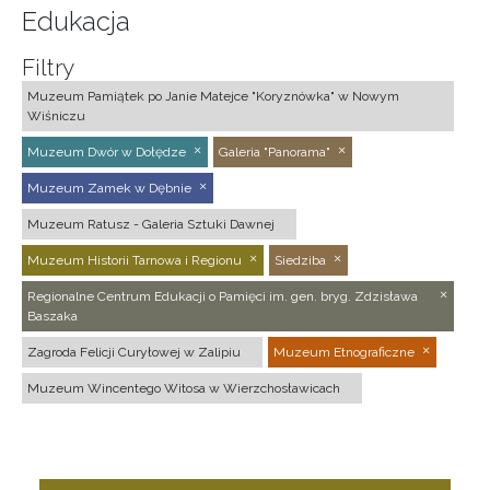
Edukacja
Filtry
Muzeum Pamiątek po Janie Matejce "Koryznówka" w Nowym
Wiśniczu
Muzeum Dwór w Dołędze
Galeria "Panorama"
Muzeum Zamek w Dębnie
Muzeum Ratusz - Galeria Sztuki Dawnej
Muzeum Historii Tarnowa i Regionu
Siedziba
Regionalne Centrum Edukacji o Pamięci im. gen. bryg. Zdzisława
Baszaka
Zagroda Felicji Curyłowej w Zalipiu
Muzeum Etnograficzne
Muzeum Wincentego Witosa w Wierzchosławicach