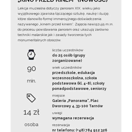
Lekcja muzealna dotyczy panoram XIX. wieku jako
wyjątkowego zjawiska łączącego sztukę, naukę i iluzję,
które stanowiło formę immersyjnego doświadczenia
nazywanego „kinem przed kinem”. Zajęcia nawiązują m.in.
do procesu powstawania panoram oraz ukazują zarówno
techniki malarskie jak i zasady tworzenia tych
monumentalnych obrazów.
liczba uczestników
do 25 osób (grupy
zorganizowane)
90
wiek uczestników
przedszkole, edukacja
wczesnoszkolna, szkoła
min.
podstawowa (kl. 4-8), szkoły
ponadpodstawowe, seniorzy
miejsce
Galeria „Panorama”, Plac
Dworcowy 4, 33-100 Tarnów
14 zł
uwagi
wymagana rezerwacja
osoba
rezerwacja
nr telefonu: (+48) 784 912 326