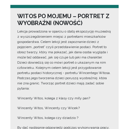
WITOS PO MOJEMU – PORTRET Z
WYOBRAŹNI (NOWOŚĆ)
Lekcja prowadzona w oparciu o stałą ekspozycję muzealną
z wyszczególnieniem miejsc z portretami mieszkańców
gospodarstwa. Celem lekcji jest zapoznanie dzieci z
pojęciem „portret” czyli przedstawienie postaci. Portret to
obraz twarzy, który ma pokazać, jak dana osoba wygląda i
może też oddawać, jak się czuje lub jaki ma charakter.
Dzieci dowiedzą się co mówi portret o ukazanym na nim
człowieku. Kolejnym celem lekcji jest przygotowanie
portretu postaci historycznej - portretu Wincentego Witosa.
Podczas jego tworzenia dzieci poruszą wyobraźnię, która
nie zna granic. Tworząc portret dzieci mają zadać sobie
pytania:
Wincenty Witos, kolega z klasy czy miły pan?
Wincenty Witos, Wincenty czy Wicek?
Wincenty Witos, kolega czy dziadzio ?
By dać następnie odpowiedz podczas wykonywania pracy,