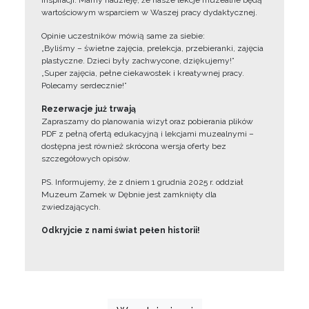
inspiracji. Mamy nadzieję, że nasze lekcje muzealne będą
wartościowym wsparciem w Waszej pracy dydaktycznej.
Opinie uczestników mówią same za siebie:
„Byliśmy – świetne zajęcia, prelekcja, przebieranki, zajęcia
plastyczne. Dzieci były zachwycone, dziękujemy!”
„Super zajęcia, pełne ciekawostek i kreatywnej pracy.
Polecamy serdecznie!”
Rezerwacje już trwają
Zapraszamy do planowania wizyt oraz pobierania plików
PDF z pełną ofertą edukacyjną i lekcjami muzealnymi –
dostępna jest również skrócona wersja oferty bez
szczegółowych opisów.
PS. Informujemy, że z dniem 1 grudnia 2025 r. oddział
Muzeum Zamek w Dębnie jest zamknięty dla
zwiedzających.
Odkryjcie z nami świat pełen historii!