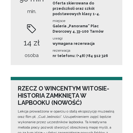
Oferta skierowana do
przedszkoli oraz szkół
min.
podstawowych klasy 1-4.
miejsce
Galeria „Panorama” Plac
Dworcowy 4, 33-100 Tarnów
uwagi
14 zł
wymagana rezerwacja
rezerwacja
osoba
nr telefonu: (+48) 784 912 326
RZECZ O WINCENTYM WITOSIE-
HISTORIA ZAMKNIĘTA W
LAPBOOKU (NOWOŚĆ)
Lekcja prowadzona w oparciu o stałą ekspozycję muzealną
oraz film pt. „Cud Jedności”. Uzupełnieniem zajęć będzie
wykonanie przez uczestników lapbooka. Ta kreatywna
metoda pracy pozwoli stworzyć obrazkową mapę myśli, a
co za tym idzie – ułatwi zapamiętanie nowych faktów z