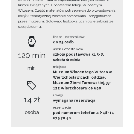
historii związanych z bohaterem lekcji, Wincentym
Witosem. Część materiałów potrzebnych do przygotowania
książki tematycznej zostanie opracowana i przygotowana
przez muzeum. Gotowego lapbooka uczniowie zabiorą ze
sobą do domu.
liczba uczestników
do 25 osób
wiek uczestników
120 min
szkoła podstawowa kl. 5-8,
szkoła średnia
miejsce
min.
Muzeum Wincentego Witosa w
Wierzchosławicach, oddział
Muzeum Ziemi Tarnowskiej, 33-
122 Wierzchosławice 698
uwagi
14 zł
wymagana rezerwacja
rezerwacja
osoba
pod numerem telefonu: (+48) 14
679 70 40