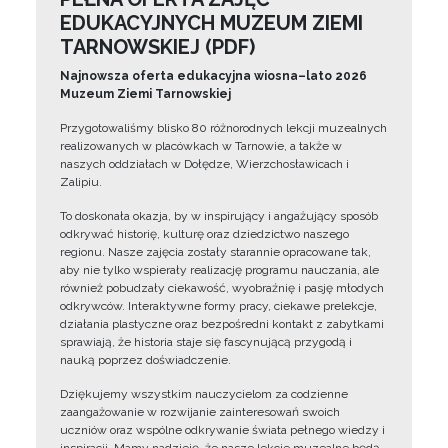
EDUKACYJNYCH MUZEUM ZIEMI
TARNOWSKIEJ (PDF)
Najnowsza oferta edukacyjna wiosna–lato 2026
Muzeum Ziemi Tarnowskiej
Przygotowaliśmy blisko 80 różnorodnych lekcji muzealnych
realizowanych w placówkach w Tarnowie, a także w
naszych oddziałach w Dołędze, Wierzchosławicach i
Zalipiu.
To doskonała okazja, by w inspirujący i angażujący sposób
odkrywać historię, kulturę oraz dziedzictwo naszego
regionu. Nasze zajęcia zostały starannie opracowane tak,
aby nie tylko wspierały realizację programu nauczania, ale
również pobudzały ciekawość, wyobraźnię i pasję młodych
odkrywców. Interaktywne formy pracy, ciekawe prelekcje,
działania plastyczne oraz bezpośredni kontakt z zabytkami
sprawiają, że historia staje się fascynującą przygodą i
nauką poprzez doświadczenie.
Dziękujemy wszystkim nauczycielom za codzienne
zaangażowanie w rozwijanie zainteresowań swoich
uczniów oraz wspólne odkrywanie świata pełnego wiedzy i