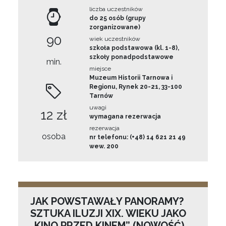
liczba uczestników
do 25 osób (grupy
zorganizowane)
90
wiek uczestników
szkoła podstawowa (kl. 1-8),
szkoły ponadpodstawowe
min.
miejsce
Muzeum Historii Tarnowa i
Regionu, Rynek 20-21, 33-100
Tarnów
uwagi
12 zł
wymagana rezerwacja
rezerwacja
osoba
nr telefonu: (+48) 14 621 21 49
wew. 200
JAK POWSTAWAŁY PANORAMY?
SZTUKA ILUZJI XIX. WIEKU JAKO
„KINO PRZED KINEM” (NOWOŚĆ)