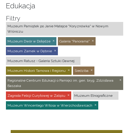
Edukacja
Filtry
Muzeum Pamiątek po Janie Matejce "Koryznówka" w Nowym
Wiśniczu
Muzeum Dwór w Dołędze
Galeria "Panorama"
Muzeum Zamek w Dębnie
Muzeum Ratusz - Galeria Sztuki Dawnej
Muzeum Historii Tarnowa i Regionu
Siedziba
Regionalne Centrum Edukacji o Pamięci im. gen. bryg. Zdzisława
Baszaka
Zagroda Felicji Curyłowej w Zalipiu
Muzeum Etnograficzne
Muzeum Wincentego Witosa w Wierzchosławicach