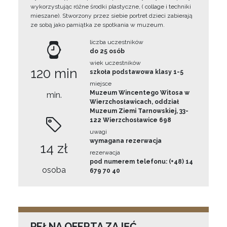
wykorzystując różne środki plastyczne, ( collage i techniki
mieszane). Stworzony przez siebie portret dzieci zabierają
ze sobą jako pamiątka ze spotkania w muzeum.
liczba uczestników
do 25 osób
wiek uczestników
120 min
szkoła podstawowa klasy 1-5
miejsce
Muzeum Wincentego Witosa w
min.
Wierzchosławicach, oddział
Muzeum Ziemi Tarnowskiej, 33-
122 Wierzchosławice 698
uwagi
wymagana rezerwacja
14 zł
rezerwacja
pod numerem telefonu: (+48) 14
osoba
679 70 40
PEŁNA OFERTA ZAJĘĆ