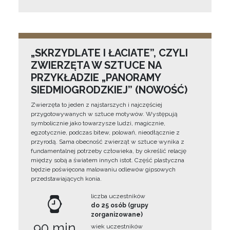
„SKRZYDLATE I ŁACIATE”, CZYLI
ZWIERZĘTA W SZTUCE NA
PRZYKŁADZIE „PANORAMY
SIEDMIOGRODZKIEJ” (NOWOŚĆ)
Zwierzęta to jeden z najstarszych i najczęściej
przygotowywanych w sztuce motywów. Występują
symbolicznie jako towarzysze ludzi, magicznie,
egzotycznie, podczas bitew, polowań, nieodłącznie z
przyrodą. Sama obecność zwierząt w sztuce wynika z
fundamentalnej potrzeby człowieka, by określić relację
między sobą a światem innych istot. Część plastyczna
będzie poświęcona malowaniu odlewów gipsowych
przedstawiających konia.
liczba uczestników
do 25 osób (grupy
zorganizowane)
90 min
wiek uczestników