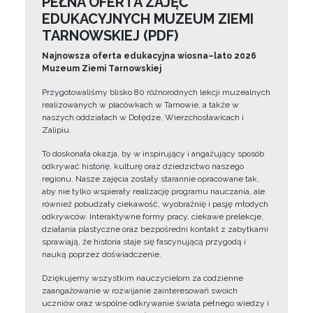
PEŁNA OFERTA ZAJĘĆ
EDUKACYJNYCH MUZEUM ZIEMI
TARNOWSKIEJ (PDF)
Najnowsza oferta edukacyjna wiosna–lato 2026
Muzeum Ziemi Tarnowskiej
Przygotowaliśmy blisko 80 różnorodnych lekcji muzealnych
realizowanych w placówkach w Tarnowie, a także w
naszych oddziałach w Dołędze, Wierzchosławicach i
Zalipiu.
To doskonała okazja, by w inspirujący i angażujący sposób
odkrywać historię, kulturę oraz dziedzictwo naszego
regionu. Nasze zajęcia zostały starannie opracowane tak,
aby nie tylko wspierały realizację programu nauczania, ale
również pobudzały ciekawość, wyobraźnię i pasję młodych
odkrywców. Interaktywne formy pracy, ciekawe prelekcje,
działania plastyczne oraz bezpośredni kontakt z zabytkami
sprawiają, że historia staje się fascynującą przygodą i
nauką poprzez doświadczenie.
Dziękujemy wszystkim nauczycielom za codzienne
zaangażowanie w rozwijanie zainteresowań swoich
uczniów oraz wspólne odkrywanie świata pełnego wiedzy i