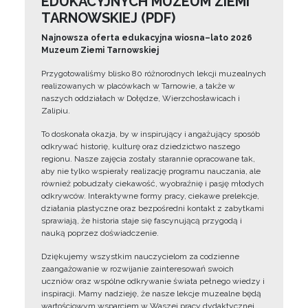
EDUKACYJNYCH MUZEUM ZIEMI
TARNOWSKIEJ (PDF)
Najnowsza oferta edukacyjna wiosna–lato 2026
Muzeum Ziemi Tarnowskiej
Przygotowaliśmy blisko 80 różnorodnych lekcji muzealnych
realizowanych w placówkach w Tarnowie, a także w
naszych oddziałach w Dołędze, Wierzchosławicach i
Zalipiu.
To doskonała okazja, by w inspirujący i angażujący sposób
odkrywać historię, kulturę oraz dziedzictwo naszego
regionu. Nasze zajęcia zostały starannie opracowane tak,
aby nie tylko wspierały realizację programu nauczania, ale
również pobudzały ciekawość, wyobraźnię i pasję młodych
odkrywców. Interaktywne formy pracy, ciekawe prelekcje,
działania plastyczne oraz bezpośredni kontakt z zabytkami
sprawiają, że historia staje się fascynującą przygodą i
nauką poprzez doświadczenie.
Dziękujemy wszystkim nauczycielom za codzienne
zaangażowanie w rozwijanie zainteresowań swoich
uczniów oraz wspólne odkrywanie świata pełnego wiedzy i
inspiracji. Mamy nadzieję, że nasze lekcje muzealne będą
wartościowym wsparciem w Waszej pracy dydaktycznej.