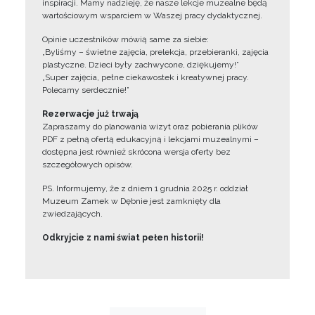
inspiracji. Mamy nadzieję, że nasze lekcje muzealne będą
wartościowym wsparciem w Waszej pracy dydaktycznej.
Opinie uczestników mówią same za siebie:
„Byliśmy – świetne zajęcia, prelekcja, przebieranki, zajęcia
plastyczne. Dzieci były zachwycone, dziękujemy!”
„Super zajęcia, pełne ciekawostek i kreatywnej pracy.
Polecamy serdecznie!”
Rezerwacje już trwają
Zapraszamy do planowania wizyt oraz pobierania plików
PDF z pełną ofertą edukacyjną i lekcjami muzealnymi –
dostępna jest również skrócona wersja oferty bez
szczegółowych opisów.
PS. Informujemy, że z dniem 1 grudnia 2025 r. oddział
Muzeum Zamek w Dębnie jest zamknięty dla
zwiedzających.
Odkryjcie z nami świat pełen historii!