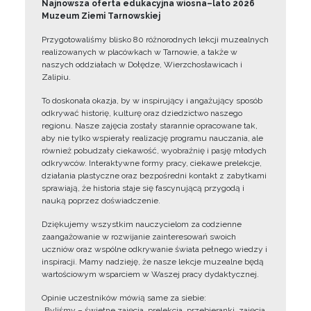
Najnowsza oferta edukacyjna wiosna–lato 2026
Muzeum Ziemi Tarnowskiej
Przygotowaliśmy blisko 80 różnorodnych lekcji muzealnych
realizowanych w placówkach w Tarnowie, a także w
naszych oddziałach w Dołędze, Wierzchosławicach i
Zalipiu.
To doskonała okazja, by w inspirujący i angażujący sposób
odkrywać historię, kulturę oraz dziedzictwo naszego
regionu. Nasze zajęcia zostały starannie opracowane tak,
aby nie tylko wspierały realizację programu nauczania, ale
również pobudzały ciekawość, wyobraźnię i pasję młodych
odkrywców. Interaktywne formy pracy, ciekawe prelekcje,
działania plastyczne oraz bezpośredni kontakt z zabytkami
sprawiają, że historia staje się fascynującą przygodą i
nauką poprzez doświadczenie.
Dziękujemy wszystkim nauczycielom za codzienne
zaangażowanie w rozwijanie zainteresowań swoich
uczniów oraz wspólne odkrywanie świata pełnego wiedzy i
inspiracji. Mamy nadzieję, że nasze lekcje muzealne będą
wartościowym wsparciem w Waszej pracy dydaktycznej.
Opinie uczestników mówią same za siebie:
„Byliśmy – świetne zajęcia, prelekcja, przebieranki, zajęcia