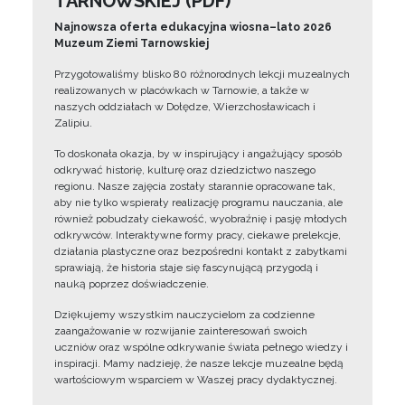
TARNOWSKIEJ (PDF)
Najnowsza oferta edukacyjna wiosna–lato 2026
Muzeum Ziemi Tarnowskiej
Przygotowaliśmy blisko 80 różnorodnych lekcji muzealnych
realizowanych w placówkach w Tarnowie, a także w
naszych oddziałach w Dołędze, Wierzchosławicach i
Zalipiu.
To doskonała okazja, by w inspirujący i angażujący sposób
odkrywać historię, kulturę oraz dziedzictwo naszego
regionu. Nasze zajęcia zostały starannie opracowane tak,
aby nie tylko wspierały realizację programu nauczania, ale
również pobudzały ciekawość, wyobraźnię i pasję młodych
odkrywców. Interaktywne formy pracy, ciekawe prelekcje,
działania plastyczne oraz bezpośredni kontakt z zabytkami
sprawiają, że historia staje się fascynującą przygodą i
nauką poprzez doświadczenie.
Dziękujemy wszystkim nauczycielom za codzienne
zaangażowanie w rozwijanie zainteresowań swoich
uczniów oraz wspólne odkrywanie świata pełnego wiedzy i
inspiracji. Mamy nadzieję, że nasze lekcje muzealne będą
wartościowym wsparciem w Waszej pracy dydaktycznej.