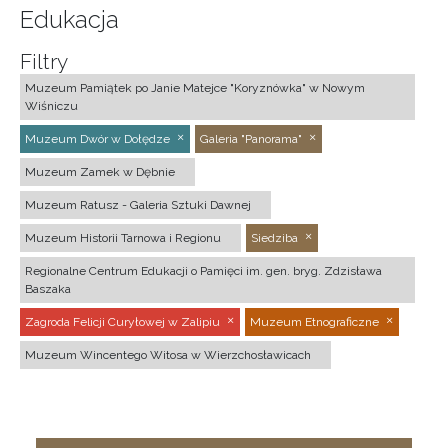
Edukacja
Filtry
Muzeum Pamiątek po Janie Matejce "Koryznówka" w Nowym
Wiśniczu
Muzeum Dwór w Dołędze
Galeria "Panorama"
Muzeum Zamek w Dębnie
Muzeum Ratusz - Galeria Sztuki Dawnej
Muzeum Historii Tarnowa i Regionu
Siedziba
Regionalne Centrum Edukacji o Pamięci im. gen. bryg. Zdzisława
Baszaka
Zagroda Felicji Curyłowej w Zalipiu
Muzeum Etnograficzne
Muzeum Wincentego Witosa w Wierzchosławicach