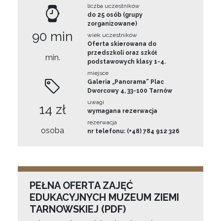
liczba uczestników
do 25 osób (grupy
zorganizowane)
90 min
wiek uczestników
Oferta skierowana do
przedszkoli oraz szkół
min.
podstawowych klasy 1-4.
miejsce
Galeria „Panorama” Plac
Dworcowy 4, 33-100 Tarnów
uwagi
14 zł
wymagana rezerwacja
rezerwacja
osoba
nr telefonu: (+48) 784 912 326
PEŁNA OFERTA ZAJĘĆ
EDUKACYJNYCH MUZEUM ZIEMI
TARNOWSKIEJ (PDF)