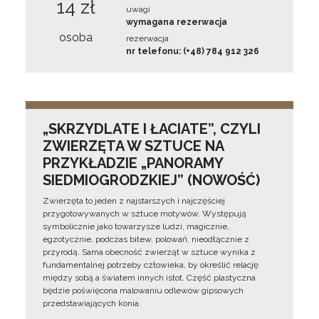
14 zł
uwagi
wymagana rezerwacja
osoba
rezerwacja
nr telefonu: (+48) 784 912 326
„SKRZYDLATE I ŁACIATE”, CZYLI
ZWIERZĘTA W SZTUCE NA
PRZYKŁADZIE „PANORAMY
SIEDMIOGRODZKIEJ” (NOWOŚĆ)
Zwierzęta to jeden z najstarszych i najczęściej
przygotowywanych w sztuce motywów. Występują
symbolicznie jako towarzysze ludzi, magicznie,
egzotycznie, podczas bitew, polowań, nieodłącznie z
przyrodą. Sama obecność zwierząt w sztuce wynika z
fundamentalnej potrzeby człowieka, by określić relację
między sobą a światem innych istot. Część plastyczna
będzie poświęcona malowaniu odlewów gipsowych
przedstawiających konia.