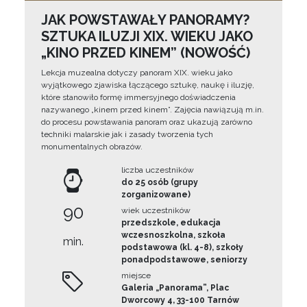
JAK POWSTAWAŁY PANORAMY?
SZTUKA ILUZJI XIX. WIEKU JAKO
„KINO PRZED KINEM” (NOWOŚĆ)
Lekcja muzealna dotyczy panoram XIX. wieku jako
wyjątkowego zjawiska łączącego sztukę, naukę i iluzję,
które stanowiło formę immersyjnego doświadczenia
nazywanego „kinem przed kinem”. Zajęcia nawiązują m.in.
do procesu powstawania panoram oraz ukazują zarówno
techniki malarskie jak i zasady tworzenia tych
monumentalnych obrazów.
liczba uczestników
do 25 osób (grupy
zorganizowane)
90
wiek uczestników
przedszkole, edukacja
wczesnoszkolna, szkoła
min.
podstawowa (kl. 4-8), szkoły
ponadpodstawowe, seniorzy
miejsce
Galeria „Panorama”, Plac
Dworcowy 4, 33-100 Tarnów