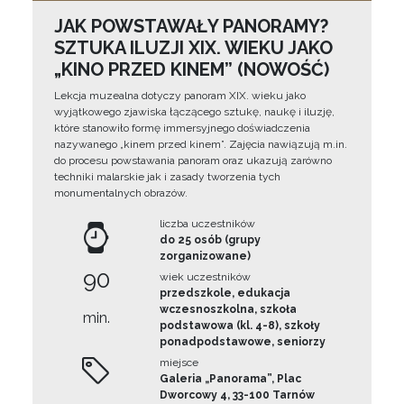
JAK POWSTAWAŁY PANORAMY?
SZTUKA ILUZJI XIX. WIEKU JAKO
„KINO PRZED KINEM” (NOWOŚĆ)
Lekcja muzealna dotyczy panoram XIX. wieku jako
wyjątkowego zjawiska łączącego sztukę, naukę i iluzję,
które stanowiło formę immersyjnego doświadczenia
nazywanego „kinem przed kinem”. Zajęcia nawiązują m.in.
do procesu powstawania panoram oraz ukazują zarówno
techniki malarskie jak i zasady tworzenia tych
monumentalnych obrazów.
liczba uczestników
do 25 osób (grupy
zorganizowane)
90
wiek uczestników
przedszkole, edukacja
wczesnoszkolna, szkoła
min.
podstawowa (kl. 4-8), szkoły
ponadpodstawowe, seniorzy
miejsce
Galeria „Panorama”, Plac
Dworcowy 4, 33-100 Tarnów