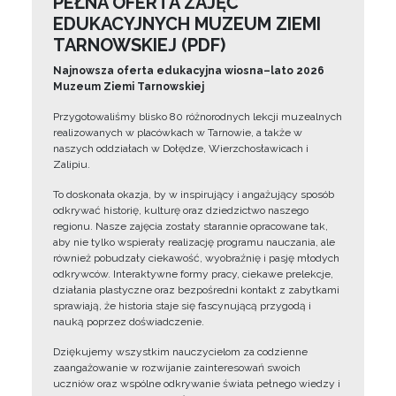
PEŁNA OFERTA ZAJĘĆ
EDUKACYJNYCH MUZEUM ZIEMI
TARNOWSKIEJ (PDF)
Najnowsza oferta edukacyjna wiosna–lato 2026
Muzeum Ziemi Tarnowskiej
Przygotowaliśmy blisko 80 różnorodnych lekcji muzealnych
realizowanych w placówkach w Tarnowie, a także w
naszych oddziałach w Dołędze, Wierzchosławicach i
Zalipiu.
To doskonała okazja, by w inspirujący i angażujący sposób
odkrywać historię, kulturę oraz dziedzictwo naszego
regionu. Nasze zajęcia zostały starannie opracowane tak,
aby nie tylko wspierały realizację programu nauczania, ale
również pobudzały ciekawość, wyobraźnię i pasję młodych
odkrywców. Interaktywne formy pracy, ciekawe prelekcje,
działania plastyczne oraz bezpośredni kontakt z zabytkami
sprawiają, że historia staje się fascynującą przygodą i
nauką poprzez doświadczenie.
Dziękujemy wszystkim nauczycielom za codzienne
zaangażowanie w rozwijanie zainteresowań swoich
uczniów oraz wspólne odkrywanie świata pełnego wiedzy i