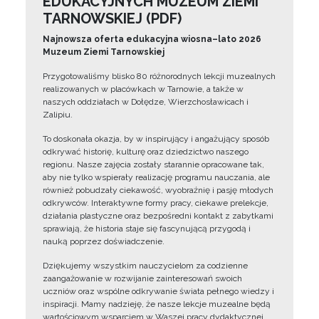
EDUKACYJNYCH MUZEUM ZIEMI
TARNOWSKIEJ (PDF)
Najnowsza oferta edukacyjna wiosna–lato 2026
Muzeum Ziemi Tarnowskiej
Przygotowaliśmy blisko 80 różnorodnych lekcji muzealnych
realizowanych w placówkach w Tarnowie, a także w
naszych oddziałach w Dołędze, Wierzchosławicach i
Zalipiu.
To doskonała okazja, by w inspirujący i angażujący sposób
odkrywać historię, kulturę oraz dziedzictwo naszego
regionu. Nasze zajęcia zostały starannie opracowane tak,
aby nie tylko wspierały realizację programu nauczania, ale
również pobudzały ciekawość, wyobraźnię i pasję młodych
odkrywców. Interaktywne formy pracy, ciekawe prelekcje,
działania plastyczne oraz bezpośredni kontakt z zabytkami
sprawiają, że historia staje się fascynującą przygodą i
nauką poprzez doświadczenie.
Dziękujemy wszystkim nauczycielom za codzienne
zaangażowanie w rozwijanie zainteresowań swoich
uczniów oraz wspólne odkrywanie świata pełnego wiedzy i
inspiracji. Mamy nadzieję, że nasze lekcje muzealne będą
wartościowym wsparciem w Waszej pracy dydaktycznej.