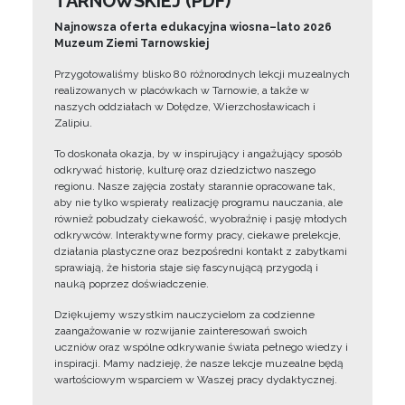
TARNOWSKIEJ (PDF)
Najnowsza oferta edukacyjna wiosna–lato 2026
Muzeum Ziemi Tarnowskiej
Przygotowaliśmy blisko 80 różnorodnych lekcji muzealnych
realizowanych w placówkach w Tarnowie, a także w
naszych oddziałach w Dołędze, Wierzchosławicach i
Zalipiu.
To doskonała okazja, by w inspirujący i angażujący sposób
odkrywać historię, kulturę oraz dziedzictwo naszego
regionu. Nasze zajęcia zostały starannie opracowane tak,
aby nie tylko wspierały realizację programu nauczania, ale
również pobudzały ciekawość, wyobraźnię i pasję młodych
odkrywców. Interaktywne formy pracy, ciekawe prelekcje,
działania plastyczne oraz bezpośredni kontakt z zabytkami
sprawiają, że historia staje się fascynującą przygodą i
nauką poprzez doświadczenie.
Dziękujemy wszystkim nauczycielom za codzienne
zaangażowanie w rozwijanie zainteresowań swoich
uczniów oraz wspólne odkrywanie świata pełnego wiedzy i
inspiracji. Mamy nadzieję, że nasze lekcje muzealne będą
wartościowym wsparciem w Waszej pracy dydaktycznej.