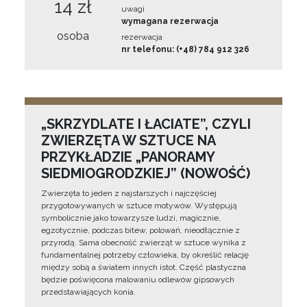
14 zł
uwagi
wymagana rezerwacja
osoba
rezerwacja
nr telefonu: (+48) 784 912 326
„SKRZYDLATE I ŁACIATE”, CZYLI
ZWIERZĘTA W SZTUCE NA
PRZYKŁADZIE „PANORAMY
SIEDMIOGRODZKIEJ” (NOWOŚĆ)
Zwierzęta to jeden z najstarszych i najczęściej
przygotowywanych w sztuce motywów. Występują
symbolicznie jako towarzysze ludzi, magicznie,
egzotycznie, podczas bitew, polowań, nieodłącznie z
przyrodą. Sama obecność zwierząt w sztuce wynika z
fundamentalnej potrzeby człowieka, by określić relację
między sobą a światem innych istot. Część plastyczna
będzie poświęcona malowaniu odlewów gipsowych
przedstawiających konia.