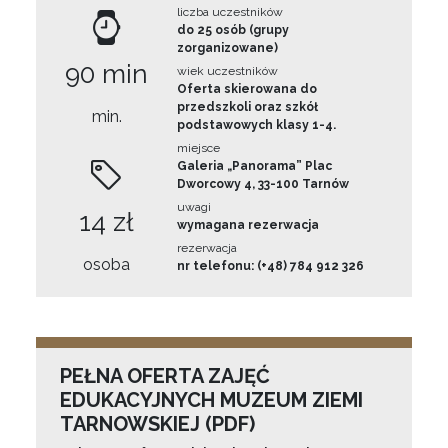
liczba uczestników
do 25 osób (grupy
zorganizowane)
90 min
wiek uczestników
Oferta skierowana do
przedszkoli oraz szkół
min.
podstawowych klasy 1-4.
miejsce
Galeria „Panorama” Plac
Dworcowy 4, 33-100 Tarnów
uwagi
14 zł
wymagana rezerwacja
rezerwacja
osoba
nr telefonu: (+48) 784 912 326
PEŁNA OFERTA ZAJĘĆ
EDUKACYJNYCH MUZEUM ZIEMI
TARNOWSKIEJ (PDF)