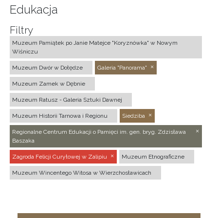
Edukacja
Filtry
Muzeum Pamiątek po Janie Matejce "Koryznówka" w Nowym
Wiśniczu
Muzeum Dwór w Dołędze
Galeria "Panorama"
Muzeum Zamek w Dębnie
Muzeum Ratusz - Galeria Sztuki Dawnej
Muzeum Historii Tarnowa i Regionu
Siedziba
Regionalne Centrum Edukacji o Pamięci im. gen. bryg. Zdzisława
Baszaka
Zagroda Felicji Curyłowej w Zalipiu
Muzeum Etnograficzne
Muzeum Wincentego Witosa w Wierzchosławicach