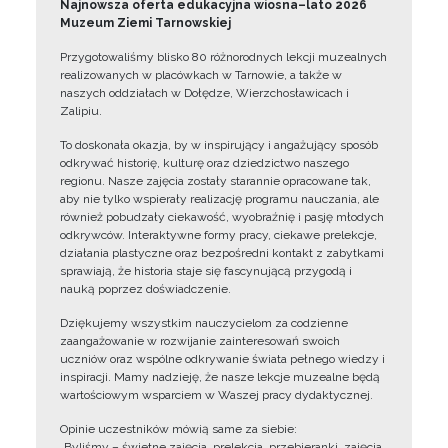
Najnowsza oferta edukacyjna wiosna–lato 2026
Muzeum Ziemi Tarnowskiej
Przygotowaliśmy blisko 80 różnorodnych lekcji muzealnych
realizowanych w placówkach w Tarnowie, a także w
naszych oddziałach w Dołędze, Wierzchosławicach i
Zalipiu.
To doskonała okazja, by w inspirujący i angażujący sposób
odkrywać historię, kulturę oraz dziedzictwo naszego
regionu. Nasze zajęcia zostały starannie opracowane tak,
aby nie tylko wspierały realizację programu nauczania, ale
również pobudzały ciekawość, wyobraźnię i pasję młodych
odkrywców. Interaktywne formy pracy, ciekawe prelekcje,
działania plastyczne oraz bezpośredni kontakt z zabytkami
sprawiają, że historia staje się fascynującą przygodą i
nauką poprzez doświadczenie.
Dziękujemy wszystkim nauczycielom za codzienne
zaangażowanie w rozwijanie zainteresowań swoich
uczniów oraz wspólne odkrywanie świata pełnego wiedzy i
inspiracji. Mamy nadzieję, że nasze lekcje muzealne będą
wartościowym wsparciem w Waszej pracy dydaktycznej.
Opinie uczestników mówią same za siebie:
„Byliśmy – świetne zajęcia, prelekcja, przebieranki, zajęcia