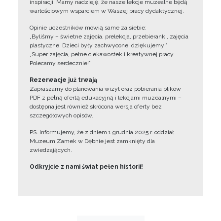
inspiracji. Mamy nadzieję, że nasze lekcje muzealne będą
wartościowym wsparciem w Waszej pracy dydaktycznej.
Opinie uczestników mówią same za siebie:
„Byliśmy – świetne zajęcia, prelekcja, przebieranki, zajęcia
plastyczne. Dzieci były zachwycone, dziękujemy!”
„Super zajęcia, pełne ciekawostek i kreatywnej pracy.
Polecamy serdecznie!”
Rezerwacje już trwają
Zapraszamy do planowania wizyt oraz pobierania plików
PDF z pełną ofertą edukacyjną i lekcjami muzealnymi –
dostępna jest również skrócona wersja oferty bez
szczegółowych opisów.
PS. Informujemy, że z dniem 1 grudnia 2025 r. oddział
Muzeum Zamek w Dębnie jest zamknięty dla
zwiedzających.
Odkryjcie z nami świat pełen historii!