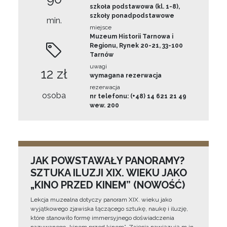
szkoła podstawowa (kl. 1-8),
szkoły ponadpodstawowe
min.
miejsce
Muzeum Historii Tarnowa i
Regionu, Rynek 20-21, 33-100
Tarnów
uwagi
12 zł
wymagana rezerwacja
rezerwacja
osoba
nr telefonu: (+48) 14 621 21 49
wew. 200
JAK POWSTAWAŁY PANORAMY?
SZTUKA ILUZJI XIX. WIEKU JAKO
„KINO PRZED KINEM” (NOWOŚĆ)
Lekcja muzealna dotyczy panoram XIX. wieku jako
wyjątkowego zjawiska łączącego sztukę, naukę i iluzję,
które stanowiło formę immersyjnego doświadczenia