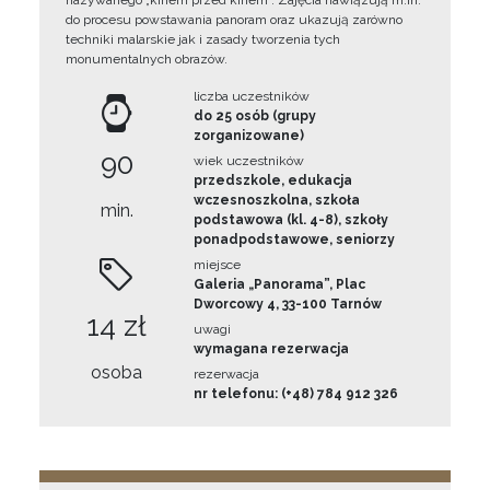
nazywanego „kinem przed kinem”. Zajęcia nawiązują m.in.
do procesu powstawania panoram oraz ukazują zarówno
techniki malarskie jak i zasady tworzenia tych
monumentalnych obrazów.
liczba uczestników
do 25 osób (grupy
zorganizowane)
90
wiek uczestników
przedszkole, edukacja
wczesnoszkolna, szkoła
min.
podstawowa (kl. 4-8), szkoły
ponadpodstawowe, seniorzy
miejsce
Galeria „Panorama”, Plac
Dworcowy 4, 33-100 Tarnów
14 zł
uwagi
wymagana rezerwacja
osoba
rezerwacja
nr telefonu: (+48) 784 912 326