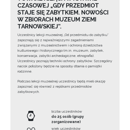
CZASOWEJ „GDY PRZEDMIOT
STAJE SIĘ ZABYTKIEM. NOWOŚCI
W ZBIORACH MUZEUM ZIEMI
TARNOWSKIEJ”.
Uczestnicy lekcji muzealnej „Od przedmiotu do zabytku”
zapoznają się z najważniejszymi zagadnieniami
związanymi z muzealnictwem i ochroną dziedzictwa
kulturowego i historycznego (m.in. muzeum, zabytek,
konserwacja, zabytki archeologiczne, etnografia).
Uczestnicy poznają techniki ochrony zabytków. Szczególny
nacisk położony będzie na sposoby dbania o pamiątki
rodzinne.
Podczas lekcji muzealnej uczestnicy będą mieli okazję
zapoznać się również z replikami przedmiotów
zabytkowych.
liczba uczestników
do 25 osób (grupy
zorganizowane)
90
wiek uczestników