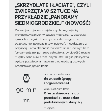
„SKRZYDLATE I ŁACIATE”, CZYLI
ZWIERZĘTA W SZTUCE NA
PRZYKŁADZIE „PANORAMY
SIEDMIOGRODZKIEJ” (NOWOŚĆ)
Zwierzęta to jeden z najstarszych i najczęściej
przygotowywanych w sztuce motywów. Występują
symbolicznie jako towarzysze ludzi, magicznie,
egzotycznie, podczas bitew, polowań, nieodłącznie z
przyrodą. Sama obecność zwierząt w sztuce wynika z
fundamentalnej potrzeby człowieka, by określić relację
między sobą a światem innych istot. Część plastyczna
będzie poświęcona malowaniu odlewów gipsowych
przedstawiających konia.
liczba uczestników
do 25 osób (grupy
zorganizowane)
90 min
wiek uczestników
Oferta skierowana do
przedszkoli oraz szkół
min.
podstawowych klasy 1-4.
miejsce