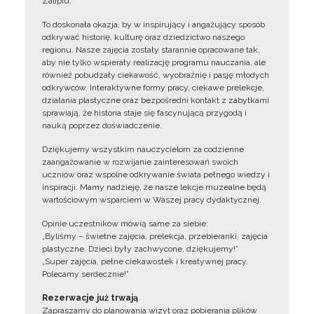
Zalipiu.
To doskonała okazja, by w inspirujący i angażujący sposób
odkrywać historię, kulturę oraz dziedzictwo naszego
regionu. Nasze zajęcia zostały starannie opracowane tak,
aby nie tylko wspierały realizację programu nauczania, ale
również pobudzały ciekawość, wyobraźnię i pasję młodych
odkrywców. Interaktywne formy pracy, ciekawe prelekcje,
działania plastyczne oraz bezpośredni kontakt z zabytkami
sprawiają, że historia staje się fascynującą przygodą i
nauką poprzez doświadczenie.
Dziękujemy wszystkim nauczycielom za codzienne
zaangażowanie w rozwijanie zainteresowań swoich
uczniów oraz wspólne odkrywanie świata pełnego wiedzy i
inspiracji. Mamy nadzieję, że nasze lekcje muzealne będą
wartościowym wsparciem w Waszej pracy dydaktycznej.
Opinie uczestników mówią same za siebie:
„Byliśmy – świetne zajęcia, prelekcja, przebieranki, zajęcia
plastyczne. Dzieci były zachwycone, dziękujemy!”
„Super zajęcia, pełne ciekawostek i kreatywnej pracy.
Polecamy serdecznie!”
Rezerwacje już trwają
Zapraszamy do planowania wizyt oraz pobierania plików