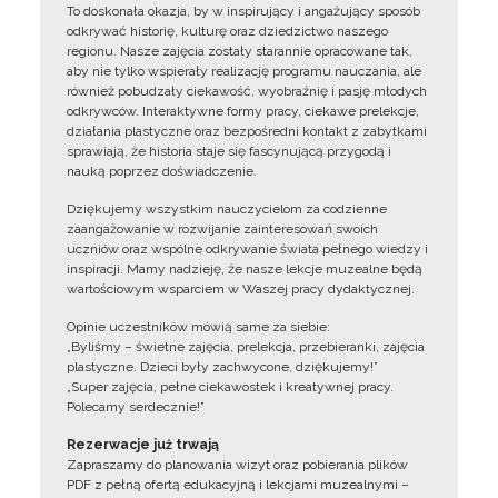
To doskonała okazja, by w inspirujący i angażujący sposób
odkrywać historię, kulturę oraz dziedzictwo naszego
regionu. Nasze zajęcia zostały starannie opracowane tak,
aby nie tylko wspierały realizację programu nauczania, ale
również pobudzały ciekawość, wyobraźnię i pasję młodych
odkrywców. Interaktywne formy pracy, ciekawe prelekcje,
działania plastyczne oraz bezpośredni kontakt z zabytkami
sprawiają, że historia staje się fascynującą przygodą i
nauką poprzez doświadczenie.
Dziękujemy wszystkim nauczycielom za codzienne
zaangażowanie w rozwijanie zainteresowań swoich
uczniów oraz wspólne odkrywanie świata pełnego wiedzy i
inspiracji. Mamy nadzieję, że nasze lekcje muzealne będą
wartościowym wsparciem w Waszej pracy dydaktycznej.
Opinie uczestników mówią same za siebie:
„Byliśmy – świetne zajęcia, prelekcja, przebieranki, zajęcia
plastyczne. Dzieci były zachwycone, dziękujemy!”
„Super zajęcia, pełne ciekawostek i kreatywnej pracy.
Polecamy serdecznie!”
Rezerwacje już trwają
Zapraszamy do planowania wizyt oraz pobierania plików
PDF z pełną ofertą edukacyjną i lekcjami muzealnymi –