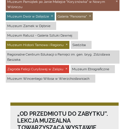
Muzeum Pamiątek po Janie Matejce "Koryznówka" w Nowym
Wiśniczu
Muzeum Dwór w Dołędze
Galeria "Panorama"
Muzeum Zamek w Dębnie
Muzeum Ratusz - Galeria Sztuki Dawnej
Muzeum Historii Tarnowa i Regionu
Siedziba
Regionalne Centrum Edukacji o Pamięci im. gen. bryg. Zdzisława
Baszaka
Zagroda Felicji Curyłowej w Zalipiu
Muzeum Etnograficzne
Muzeum Wincentego Witosa w Wierzchosławicach
„OD PRZEDMIOTU DO ZABYTKU”.
LEKCJA MUZEALNA
TOWARZYSZĄCA WYSTAWIE