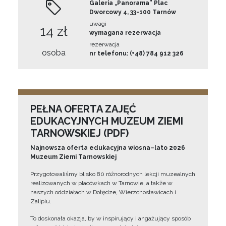
Galeria „Panorama” Plac
Dworcowy 4, 33-100 Tarnów
uwagi
14 zł
wymagana rezerwacja
rezerwacja
osoba
nr telefonu: (+48) 784 912 326
PEŁNA OFERTA ZAJĘĆ
EDUKACYJNYCH MUZEUM ZIEMI
TARNOWSKIEJ (PDF)
Najnowsza oferta edukacyjna wiosna–lato 2026
Muzeum Ziemi Tarnowskiej
Przygotowaliśmy blisko 80 różnorodnych lekcji muzealnych
realizowanych w placówkach w Tarnowie, a także w
naszych oddziałach w Dołędze, Wierzchosławicach i
Zalipiu.
To doskonała okazja, by w inspirujący i angażujący sposób