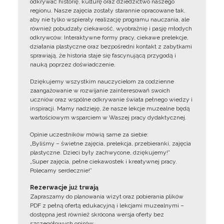
odkrywać historię, kulturę oraz dziedzictwo naszego
regionu. Nasze zajęcia zostały starannie opracowane tak,
aby nie tylko wspierały realizację programu nauczania, ale
również pobudzały ciekawość, wyobraźnię i pasję młodych
odkrywców. Interaktywne formy pracy, ciekawe prelekcje,
działania plastyczne oraz bezpośredni kontakt z zabytkami
sprawiają, że historia staje się fascynującą przygodą i
nauką poprzez doświadczenie.
Dziękujemy wszystkim nauczycielom za codzienne
zaangażowanie w rozwijanie zainteresowań swoich
uczniów oraz wspólne odkrywanie świata pełnego wiedzy i
inspiracji. Mamy nadzieję, że nasze lekcje muzealne będą
wartościowym wsparciem w Waszej pracy dydaktycznej.
Opinie uczestników mówią same za siebie:
„Byliśmy – świetne zajęcia, prelekcja, przebieranki, zajęcia
plastyczne. Dzieci były zachwycone, dziękujemy!”
„Super zajęcia, pełne ciekawostek i kreatywnej pracy.
Polecamy serdecznie!”
Rezerwacje już trwają
Zapraszamy do planowania wizyt oraz pobierania plików
PDF z pełną ofertą edukacyjną i lekcjami muzealnymi –
dostępna jest również skrócona wersja oferty bez
szczegółowych opisów.