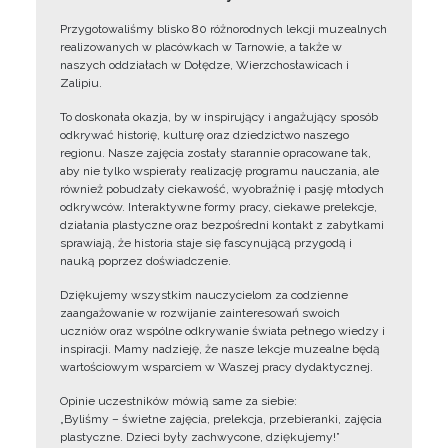
Przygotowaliśmy blisko 80 różnorodnych lekcji muzealnych
realizowanych w placówkach w Tarnowie, a także w
naszych oddziałach w Dołędze, Wierzchosławicach i
Zalipiu.
To doskonała okazja, by w inspirujący i angażujący sposób
odkrywać historię, kulturę oraz dziedzictwo naszego
regionu. Nasze zajęcia zostały starannie opracowane tak,
aby nie tylko wspierały realizację programu nauczania, ale
również pobudzały ciekawość, wyobraźnię i pasję młodych
odkrywców. Interaktywne formy pracy, ciekawe prelekcje,
działania plastyczne oraz bezpośredni kontakt z zabytkami
sprawiają, że historia staje się fascynującą przygodą i
nauką poprzez doświadczenie.
Dziękujemy wszystkim nauczycielom za codzienne
zaangażowanie w rozwijanie zainteresowań swoich
uczniów oraz wspólne odkrywanie świata pełnego wiedzy i
inspiracji. Mamy nadzieję, że nasze lekcje muzealne będą
wartościowym wsparciem w Waszej pracy dydaktycznej.
Opinie uczestników mówią same za siebie:
„Byliśmy – świetne zajęcia, prelekcja, przebieranki, zajęcia
plastyczne. Dzieci były zachwycone, dziękujemy!”