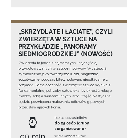
„SKRZYDLATE I ŁACIATE”, CZYLI
ZWIERZĘTA W SZTUCE NA
PRZYKŁADZIE „PANORAMY
SIEDMIOGRODZKIEJ” (NOWOŚĆ)
Zwierzęta to jeden z najstarszych i najczęściej
przygotowywanych w sztuce motywów. Występują
symbolicznie jako towarzysze ludzi, magicznie,
egzotycznie, podczas bitew, polowań, nieodłącznie z
przyrodą. Sama obecność zwierząt w sztuce wynika z
fundamentalnej potrzeby człowieka, by określić relację
między sobą a światem innych istot. Część plastyczna
będzie poświęcona malowaniu odlewów gipsowych
przedstawiających konia.
liczba uczestników
do 25 osób (grupy
zorganizowane)
90 min
wiek uczestników