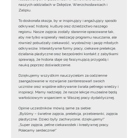
naszych oddziałach w Dołędze, Wierzchosławicach i
Zalipiu.
To doskonała okazja, by w inspirujący i angażujący sposób
odkrywać historię, kulturę oraz dziedzictwo naszego
regionu. Nasze zajęcia zostały starannie opracowane tak,
aby nie tylko wspierały realizację programu nauczania, ale
również pobudzały ciekawość, wyobraźnię i pasję młodych
odkrywców. Interaktywne formy pracy, ciekawe prelekcje,
działania plastyczne oraz bezpośredni kontakt z zabytkami
sprawiają, że historia staje się fascynującą przygodą i
nauką poprzez doświadczenie.
Dziękujemy wszystkim nauczycielom za codzienne
zaangażowanie w rozwijanie zainteresowań swoich
uczniów oraz wspólne odkrywanie świata pełnego wiedzy i
inspiracji. Mamy nadzieję, że nasze lekcje muzealne będą
wartościowym wsparciem w Waszej pracy dydaktycznej.
Opinie uczestników mówią same za siebie:
„Byliśmy – świetne zajęcia, prelekcja, przebieranki, zajęcia
plastyczne. Dzieci były zachwycone, dziękujemy!”
„Super zajęcia, pełne ciekawostek i kreatywnej pracy.
Polecamy serdecznie!”