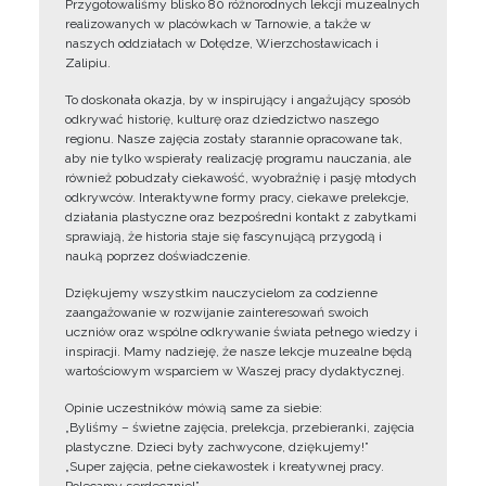
Przygotowaliśmy blisko 80 różnorodnych lekcji muzealnych
realizowanych w placówkach w Tarnowie, a także w
naszych oddziałach w Dołędze, Wierzchosławicach i
Zalipiu.
To doskonała okazja, by w inspirujący i angażujący sposób
odkrywać historię, kulturę oraz dziedzictwo naszego
regionu. Nasze zajęcia zostały starannie opracowane tak,
aby nie tylko wspierały realizację programu nauczania, ale
również pobudzały ciekawość, wyobraźnię i pasję młodych
odkrywców. Interaktywne formy pracy, ciekawe prelekcje,
działania plastyczne oraz bezpośredni kontakt z zabytkami
sprawiają, że historia staje się fascynującą przygodą i
nauką poprzez doświadczenie.
Dziękujemy wszystkim nauczycielom za codzienne
zaangażowanie w rozwijanie zainteresowań swoich
uczniów oraz wspólne odkrywanie świata pełnego wiedzy i
inspiracji. Mamy nadzieję, że nasze lekcje muzealne będą
wartościowym wsparciem w Waszej pracy dydaktycznej.
Opinie uczestników mówią same za siebie:
„Byliśmy – świetne zajęcia, prelekcja, przebieranki, zajęcia
plastyczne. Dzieci były zachwycone, dziękujemy!”
„Super zajęcia, pełne ciekawostek i kreatywnej pracy.