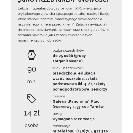
Lekcja muzealna dotyczy panoram XIX. wieku jako
wyjątkowego zjawiska łączącego sztukę, naukę i iluzję,
które stanowiło formę immersyjnego doświadczenia
nazywanego „kinem przed kinem”. Zajęcia nawiązują m.in.
do procesu powstawania panoram oraz ukazują zarówno
techniki malarskie jak i zasady tworzenia tych
monumentalnych obrazów.
liczba uczestników
do 25 osób (grupy
zorganizowane)
90
wiek uczestników
przedszkole, edukacja
wczesnoszkolna, szkoła
min.
podstawowa (kl. 4-8), szkoły
ponadpodstawowe, seniorzy
miejsce
Galeria „Panorama”, Plac
Dworcowy 4, 33-100 Tarnów
14 zł
uwagi
wymagana rezerwacja
osoba
rezerwacja
nr telefonu: (+48) 784 912 326