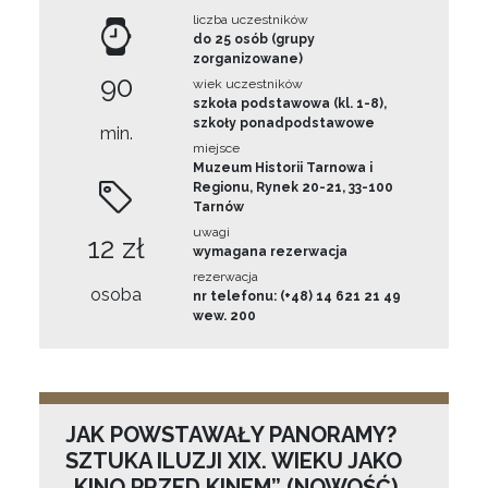
liczba uczestników
do 25 osób (grupy
zorganizowane)
90
wiek uczestników
szkoła podstawowa (kl. 1-8),
szkoły ponadpodstawowe
min.
miejsce
Muzeum Historii Tarnowa i
Regionu, Rynek 20-21, 33-100
Tarnów
uwagi
12 zł
wymagana rezerwacja
rezerwacja
osoba
nr telefonu: (+48) 14 621 21 49
wew. 200
JAK POWSTAWAŁY PANORAMY?
SZTUKA ILUZJI XIX. WIEKU JAKO
„KINO PRZED KINEM” (NOWOŚĆ)