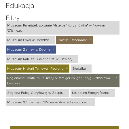
Edukacja
Filtry
Muzeum Pamiątek po Janie Matejce "Koryznówka" w Nowym
Wiśniczu
Muzeum Dwór w Dołędze
Galeria "Panorama"
Muzeum Zamek w Dębnie
Muzeum Ratusz - Galeria Sztuki Dawnej
Muzeum Historii Tarnowa i Regionu
Siedziba
Regionalne Centrum Edukacji o Pamięci im. gen. bryg. Zdzisława
Baszaka
Zagroda Felicji Curyłowej w Zalipiu
Muzeum Etnograficzne
Muzeum Wincentego Witosa w Wierzchosławicach