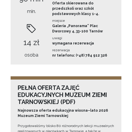
Oferta skierowana do
przedszkoli oraz szkół
min.
podstawowych klasy 1-4.
miejsce
Galeria „Panorama” Plac
Dworcowy 4, 33-100 Tarnów
uwagi
14 zł
wymagana rezerwacja
rezerwacja
osoba
nr telefonu: (+48) 784 912 326
PEŁNA OFERTA ZAJĘĆ
EDUKACYJNYCH MUZEUM ZIEMI
TARNOWSKIEJ (PDF)
Najnowsza oferta edukacyjna wiosna–lato 2026
Muzeum Ziemi Tarnowskiej
Przygotowaliśmy blisko 80 różnorodnych lekcji muzealnych
realizowanych w placówkach w Tarnowie, a także w