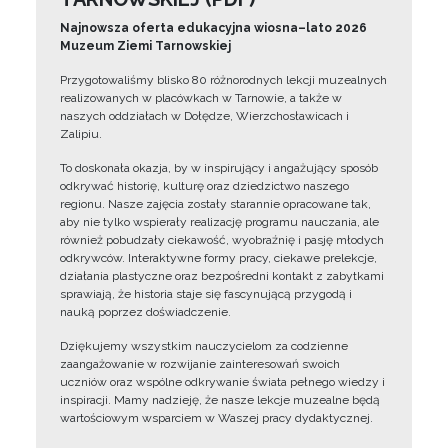
Najnowsza oferta edukacyjna wiosna–lato 2026
Muzeum Ziemi Tarnowskiej
Przygotowaliśmy blisko 80 różnorodnych lekcji muzealnych
realizowanych w placówkach w Tarnowie, a także w
naszych oddziałach w Dołędze, Wierzchosławicach i
Zalipiu.
To doskonała okazja, by w inspirujący i angażujący sposób
odkrywać historię, kulturę oraz dziedzictwo naszego
regionu. Nasze zajęcia zostały starannie opracowane tak,
aby nie tylko wspierały realizację programu nauczania, ale
również pobudzały ciekawość, wyobraźnię i pasję młodych
odkrywców. Interaktywne formy pracy, ciekawe prelekcje,
działania plastyczne oraz bezpośredni kontakt z zabytkami
sprawiają, że historia staje się fascynującą przygodą i
nauką poprzez doświadczenie.
Dziękujemy wszystkim nauczycielom za codzienne
zaangażowanie w rozwijanie zainteresowań swoich
uczniów oraz wspólne odkrywanie świata pełnego wiedzy i
inspiracji. Mamy nadzieję, że nasze lekcje muzealne będą
wartościowym wsparciem w Waszej pracy dydaktycznej.