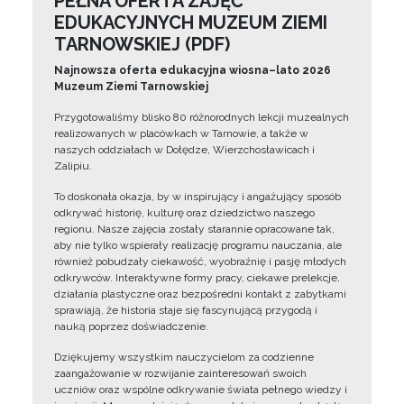
PEŁNA OFERTA ZAJĘĆ
EDUKACYJNYCH MUZEUM ZIEMI
TARNOWSKIEJ (PDF)
Najnowsza oferta edukacyjna wiosna–lato 2026
Muzeum Ziemi Tarnowskiej
Przygotowaliśmy blisko 80 różnorodnych lekcji muzealnych
realizowanych w placówkach w Tarnowie, a także w
naszych oddziałach w Dołędze, Wierzchosławicach i
Zalipiu.
To doskonała okazja, by w inspirujący i angażujący sposób
odkrywać historię, kulturę oraz dziedzictwo naszego
regionu. Nasze zajęcia zostały starannie opracowane tak,
aby nie tylko wspierały realizację programu nauczania, ale
również pobudzały ciekawość, wyobraźnię i pasję młodych
odkrywców. Interaktywne formy pracy, ciekawe prelekcje,
działania plastyczne oraz bezpośredni kontakt z zabytkami
sprawiają, że historia staje się fascynującą przygodą i
nauką poprzez doświadczenie.
Dziękujemy wszystkim nauczycielom za codzienne
zaangażowanie w rozwijanie zainteresowań swoich
uczniów oraz wspólne odkrywanie świata pełnego wiedzy i