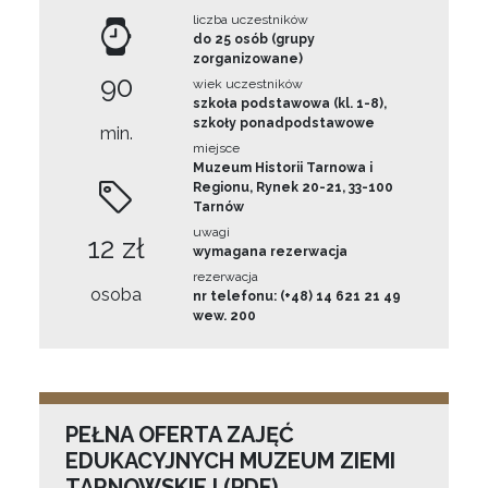
liczba uczestników
do 25 osób (grupy
zorganizowane)
90
wiek uczestników
szkoła podstawowa (kl. 1-8),
szkoły ponadpodstawowe
min.
miejsce
Muzeum Historii Tarnowa i
Regionu, Rynek 20-21, 33-100
Tarnów
uwagi
12 zł
wymagana rezerwacja
rezerwacja
osoba
nr telefonu: (+48) 14 621 21 49
wew. 200
PEŁNA OFERTA ZAJĘĆ
EDUKACYJNYCH MUZEUM ZIEMI
TARNOWSKIEJ (PDF)