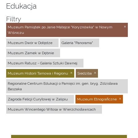
Edukacja
Filtry
Muzeum Pamiątek po Janie Matejce "Koryznówka" w Nowym
Wiśniczu
Muzeum Dwór w Dołędze
Galeria "Panorama"
Muzeum Zamek w Dębnie
Muzeum Ratusz - Galeria Sztuki Dawnej
Muzeum Historii Tarnowa i Regionu
Siedziba
Regionalne Centrum Edukacji o Pamięci im. gen. bryg. Zdzisława
Baszaka
Zagroda Felicji Curyłowej w Zalipiu
Muzeum Etnograficzne
Muzeum Wincentego Witosa w Wierzchosławicach