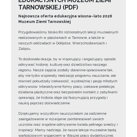
EDUKACYJNYCH MUZEUM ZIEMI
TARNOWSKIEJ (PDF)
Najnowsza oferta edukacyjna wiosna–lato 2026
Muzeum Ziemi Tarnowskiej
Przygotowaliśmy blisko 80 różnorodnych lekcji muzealnych
realizowanych w placówkach w Tarnowie, a także w
naszych oddziałach w Dołędze, Wierzchosławicach i
Zalipiu.
To doskonała okazja, by w inspirujący i angażujący sposób
odkrywać historię, kulturę oraz dziedzictwo naszego
regionu. Nasze zajęcia zostały starannie opracowane tak,
aby nie tylko wspierały realizację programu nauczania, ale
również pobudzały ciekawość, wyobraźnię i pasję młodych
odkrywców. Interaktywne formy pracy, ciekawe prelekcje,
działania plastyczne oraz bezpośredni kontakt z zabytkami
sprawiają, że historia staje się fascynującą przygodą i
nauką poprzez doświadczenie.
Dziękujemy wszystkim nauczycielom za codzienne
zaangażowanie w rozwijanie zainteresowań swoich
uczniów oraz wspólne odkrywanie świata pełnego wiedzy i
inspiracji. Mamy nadzieję, że nasze lekcje muzealne będą
wartościowym wsparciem w Waszej pracy dydaktycznej.