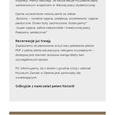
inspiracji. Mamy nadzieję, że nasze lekcje muzealne będą
wartościowym wsparciem w Waszej pracy dydaktycznej.
Opinie uczestników mówią same za siebie:
„Byliśmy – świetne zajęcia, prelekcja, przebieranki, zajęcia
plastyczne. Dzieci były zachwycone, dziękujemy!”
„Super zajęcia, pełne ciekawostek i kreatywnej pracy.
Polecamy serdecznie!”
Rezerwacje już trwają
Zapraszamy do planowania wizyt oraz pobierania plików
PDF z pełną ofertą edukacyjną i lekcjami muzealnymi –
dostępna jest również skrócona wersja oferty bez
szczegółowych opisów.
PS. Informujemy, że z dniem 1 grudnia 2025 r. oddział
Muzeum Zamek w Dębnie jest zamknięty dla
zwiedzających.
Odkryjcie z nami świat pełen historii!