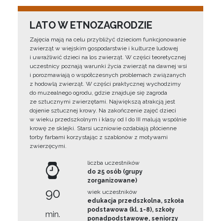
LATO W ETNOZAGRODZIE
Zajęcia mają na celu przybliżyć dzieciom funkcjonowanie
zwierząt w wiejskim gospodarstwie i kulturze ludowej
i uwrażliwić dzieci na los zwierząt. W części teoretycznej
uczestnicy poznają warunki życia zwierząt na dawnej wsi
i porozmawiają o współczesnych problemach związanych
z hodowlą zwierząt. W części praktycznej wychodzimy
do muzealnego ogrodu, gdzie znajduje się zagroda
ze sztucznymi zwierzętami. Największą atrakcją jest
dojenie sztucznej krowy. Na zakończenie zajęć dzieci
w wieku przedszkolnym i klasy od I do III malują wspólnie
krowę ze sklejki. Starsi uczniowie ozdabiają płócienne
torby farbami korzystając z szablonów z motywami
zwierzęcymi.
liczba uczestników
do 25 osób (grupy
zorganizowane)
90
wiek uczestników
edukacja przedszkolna, szkoła
podstawowa (kl. 1-8), szkoły
min.
ponadpodstawowe, seniorzy