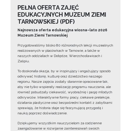
PEŁNA OFERTA ZAJĘĆ
EDUKACYJNYCH MUZEUM ZIEMI
TARNOWSKIEJ (PDF)
Najnowsza oferta edukacyjna wiosna–lato 2026
Muzeum Ziemi Tarnowskiej
Przygotowaliśmy blisko 80 różnorodnych lekcji muzealnych
realizowanych w placówkach w Tarnowie, a także w
naszych oddziałach w Dołędze, Wierzchosławicach i
Zalipiu.
To doskonała okazja, by w inspirujący i angażujący sposób
odkrywać historię, kulturę oraz dziedzictwo naszego
regionu. Nasze zajęcia zostały starannie opracowane tak,
aby nie tylko wspierały realizację programu nauczania, ale
również pobudzały ciekawość, wyobraźnię i pasję młodych
odkrywców. Interaktywne formy pracy, ciekawe prelekcje,
działania plastyczne oraz bezpośredni kontakt z zabytkami
sprawiają, że historia staje się fascynującą przygodą i
nauką poprzez doświadczenie.
Dziękujemy wszystkim nauczycielom za codzienne
zaangażowanie w rozwijanie zainteresowań swoich