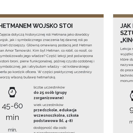
HETMANEM WOJSKO STOI
JAK
SZTU
Zajęcia dotyczą historycznej roli Hetmana jako dowódcy
„KI
wojsk, jak i symbolicznego znaczenia tej dawnej roli po
dzień dzisiejszy. Główną omawianą postacią jest Hetman
Lekcja 
Jan Amor Tarnowski. Kim był Hetman, co robił, co nosił, co
wyjątko
symbolizowało jego władze? Część lekcji jest poświęcona
które s
historii broni, pierw funkcjonalnej, później czysto ozdobnej i
nazywan
symbolicznej, jak i atrybutom władzy - od królewskiego
do proc
berła po kordzik oficera. W części praktycznej uczestnicy
technik
tworzą własną buławę hetmańską.
monume
liczba uczestników
do 25 osób (grupy
zorganizowane)
45-60
wiek uczestników
przedszkole, edukacja
min
wczesnoszkolna, szkoła
podstawowa (kl. 4-8)
m
dostępność dla osób
min.