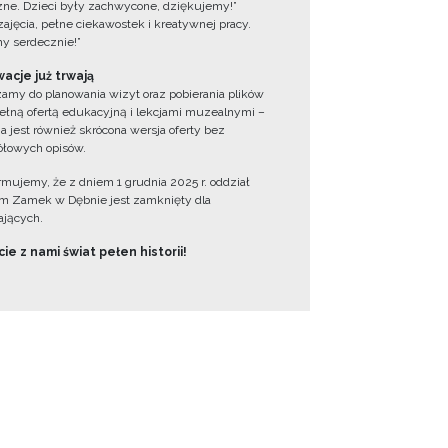
zne. Dzieci były zachwycone, dziękujemy!”
zajęcia, pełne ciekawostek i kreatywnej pracy.
y serdecznie!”
acje już trwają
amy do planowania wizyt oraz pobierania plików
ełną ofertą edukacyjną i lekcjami muzealnymi –
a jest również skrócona wersja oferty bez
łowych opisów.
ormujemy, że z dniem 1 grudnia 2025 r. oddział
 Zamek w Dębnie jest zamknięty dla
jących.
ie z nami świat pełen historii!