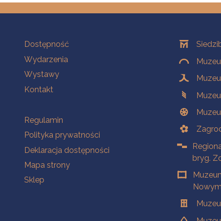
Na skróty
Oddziały
Dostępność
Siedzi
Wydarzenia
Muzeum
Wystawy
Muzeum
Kontakt
Muzeu
Muzeu
Na skróty
Regulamin
Zagrod
Polityka prywatności
Regiona
Deklaracja dostępności
bryg. Z
Mapa strony
Muzeum
Sklep
Nowym 
Muzeu
Muzeu