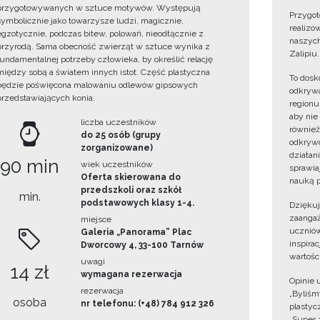
przygotowywanych w sztuce motywów. Występują
Przygot
symbolicznie jako towarzysze ludzi, magicznie,
realizo
egzotycznie, podczas bitew, polowań, nieodłącznie z
naszych
przyrodą. Sama obecność zwierząt w sztuce wynika z
Zalipiu.
fundamentalnej potrzeby człowieka, by określić relację
między sobą a światem innych istot. Część plastyczna
To dosk
będzie poświęcona malowaniu odlewów gipsowych
odkrywa
przedstawiających konia.
regionu
aby nie
liczba uczestników
również
do 25 osób (grupy
odkrywc
zorganizowane)
działan
90 min
wiek uczestników
sprawiaj
Oferta skierowana do
nauką p
przedszkoli oraz szkół
min.
podstawowych klasy 1-4.
Dzięku
zaangaż
miejsce
uczniów
Galeria „Panorama” Plac
inspira
Dworcowy 4, 33-100 Tarnów
wartośc
uwagi
14 zł
wymagana rezerwacja
Opinie 
rezerwacja
„Byliśmy
osoba
nr telefonu: (+48) 784 912 326
plastyc
„Super 