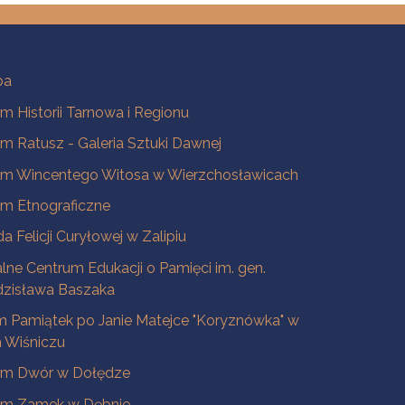
ba
 Historii Tarnowa i Regionu
 Ratusz - Galeria Sztuki Dawnej
m Wincentego Witosa w Wierzchosławicach
m Etnograficzne
a Felicji Curyłowej w Zalipiu
lne Centrum Edukacji o Pamięci im. gen.
dzisława Baszaka
 Pamiątek po Janie Matejce "Koryznówka" w
Wiśniczu
m Dwór w Dołędze
m Zamek w Dębnie