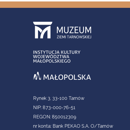
Informacje kontaktowe
Rynek 3, 33-100 Tarnów
NIP: 873-000-76-51
REGON: 850012309
nr konta: Bank PEKAO S.A. O/Tarnów