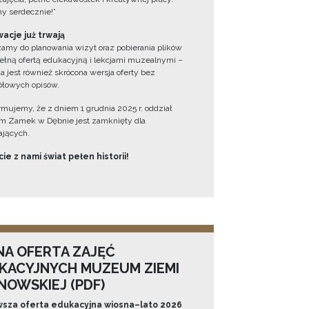
y serdecznie!”
acje już trwają
amy do planowania wizyt oraz pobierania plików
ełną ofertą edukacyjną i lekcjami muzealnymi –
a jest również skrócona wersja oferty bez
łowych opisów.
ormujemy, że z dniem 1 grudnia 2025 r. oddział
 Zamek w Dębnie jest zamknięty dla
jących.
ie z nami świat pełen historii!
NA OFERTA ZAJĘĆ
KACYJNYCH MUZEUM ZIEMI
NOWSKIEJ (PDF)
sza oferta edukacyjna wiosna–lato 2026