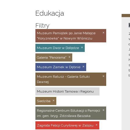
Edukacja
Filtry
Muzeum Pamiątek po Janie Matejce
"Koryznówka" w Nowym Wiśniczu
Muzeum Dwór w Dołędze
Galeria "Panorama"
Muzeum Zamek w Dębnie
Muzeum Ratusz - Galeria Sztuki
Dawnej
Muzeum Historii Tarnowa i Regionu
Siedziba
Regionalne Centrum Edukacji o Pamięci
im. gen. bryg. Zdzisława Baszaka
Zagroda Felicji Curyłowej w Zalipiu