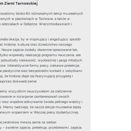
 Ziemi Tarnowskiej
owaliśmy blisko 80 różnorodnych lekcji muzealnych
wanych w placówkach w Tarnowie, a także w
 oddziałach w Dołędze, Wierzchosławicach i
onała okazja, by w inspirujący i angażujący sposób
ć historię, kulturę oraz dziedzictwo naszego
. Nasze zajęcia zostały starannie opracowane tak,
 tylko wspierały realizację programu nauczania, ale
 pobudzały ciekawość, wyobraźnię i pasję młodych
ów. Interaktywne formy pracy, ciekawe prelekcje,
ia plastyczne oraz bezpośredni kontakt z zabytkami
ą, że historia staje się fascynującą przygodą i
oprzez doświadczenie.
jemy wszystkim nauczycielom za codzienne
owanie w rozwijanie zainteresowań swoich
 oraz wspólne odkrywanie świata pełnego wiedzy i
cji. Mamy nadzieję, że nasze lekcje muzealne będą
iowym wsparciem w Waszej pracy dydaktycznej.
uczestników mówią same za siebie:
 – świetne zajęcia, prelekcja, przebieranki, zajęcia