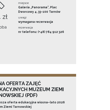
miejsce
Galeria „Panorama”, Plac
Dworcowy 4, 33-100 Tarnów
 zł
uwagi
wymagana rezerwacja
oba
rezerwacja
nr telefonu: (+48) 784 912 326
NA OFERTA ZAJĘĆ
KACYJNYCH MUZEUM ZIEMI
NOWSKIEJ (PDF)
sza oferta edukacyjna wiosna–lato 2026
 Ziemi Tarnowskiej