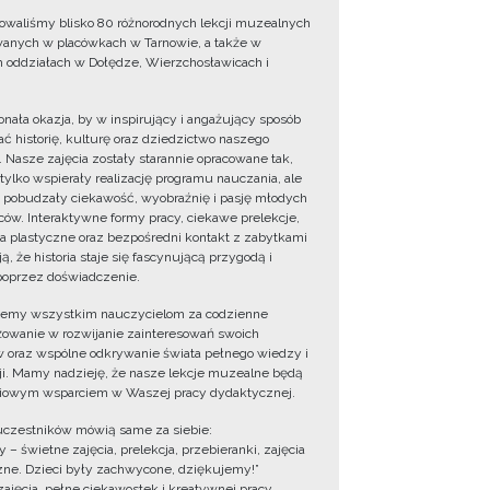
owaliśmy blisko 80 różnorodnych lekcji muzealnych
wanych w placówkach w Tarnowie, a także w
 oddziałach w Dołędze, Wierzchosławicach i
onała okazja, by w inspirujący i angażujący sposób
ć historię, kulturę oraz dziedzictwo naszego
. Nasze zajęcia zostały starannie opracowane tak,
 tylko wspierały realizację programu nauczania, ale
 pobudzały ciekawość, wyobraźnię i pasję młodych
ów. Interaktywne formy pracy, ciekawe prelekcje,
ia plastyczne oraz bezpośredni kontakt z zabytkami
ą, że historia staje się fascynującą przygodą i
oprzez doświadczenie.
jemy wszystkim nauczycielom za codzienne
owanie w rozwijanie zainteresowań swoich
 oraz wspólne odkrywanie świata pełnego wiedzy i
cji. Mamy nadzieję, że nasze lekcje muzealne będą
iowym wsparciem w Waszej pracy dydaktycznej.
uczestników mówią same za siebie:
 – świetne zajęcia, prelekcja, przebieranki, zajęcia
zne. Dzieci były zachwycone, dziękujemy!”
zajęcia, pełne ciekawostek i kreatywnej pracy.