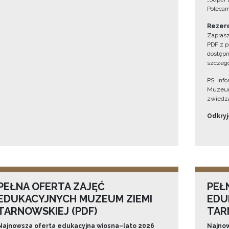
Polecam
Rezerw
Zaprasz
PDF z p
dostępn
szczegó
PS. Inf
Muzeum
zwiedza
Odkryjc
PEŁNA OFERTA ZAJĘĆ
PEŁ
EDUKACYJNYCH MUZEUM ZIEMI
EDU
TARNOWSKIEJ (PDF)
TAR
Najnowsza oferta edukacyjna wiosna–lato 2026
Najnow