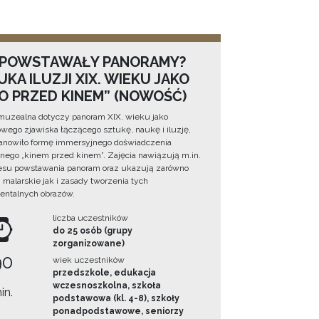
 POWSTAWAŁY PANORAMY?
KA ILUZJI XIX. WIEKU JAKO
NO PRZED KINEM” (NOWOŚĆ)
muzealna dotyczy panoram XIX. wieku jako
wego zjawiska łączącego sztukę, naukę i iluzję,
tanowiło formę immersyjnego doświadczenia
ego „kinem przed kinem”. Zajęcia nawiązują m.in.
esu powstawania panoram oraz ukazują zarówno
i malarskie jak i zasady tworzenia tych
ntalnych obrazów.
liczba uczestników
do 25 osób (grupy
zorganizowane)
90
wiek uczestników
przedszkole, edukacja
wczesnoszkolna, szkoła
in.
podstawowa (kl. 4-8), szkoły
ponadpodstawowe, seniorzy