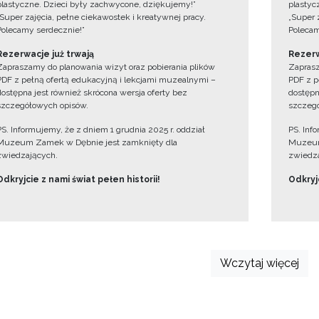
plastyczne. Dzieci były zachwycone, dziękujemy!”
plastyc
„Super zajęcia, pełne ciekawostek i kreatywnej pracy.
„Super 
Polecamy serdecznie!”
Polecam
Rezerwacje już trwają
Rezerw
Zapraszamy do planowania wizyt oraz pobierania plików
Zaprasz
PDF z pełną ofertą edukacyjną i lekcjami muzealnymi –
PDF z p
dostępna jest również skrócona wersja oferty bez
dostępn
szczegółowych opisów.
szczegó
PS. Informujemy, że z dniem 1 grudnia 2025 r. oddział
PS. Inf
Muzeum Zamek w Dębnie jest zamknięty dla
Muzeum
zwiedzających.
zwiedza
Odkryjcie z nami świat pełen historii!
Odkryjc
Wczytaj więcej