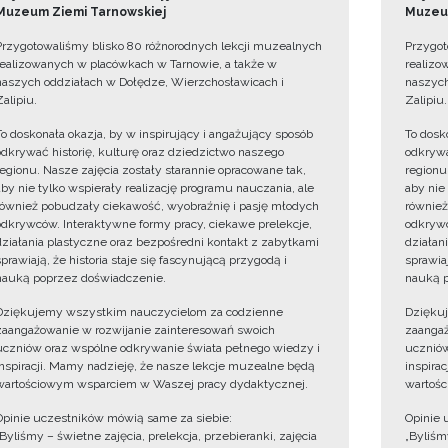
Muzeum Ziemi Tarnowskiej
Muzeum
Przygotowaliśmy blisko 80 różnorodnych lekcji muzealnych
Przygot
realizowanych w placówkach w Tarnowie, a także w
realizo
naszych oddziałach w Dołędze, Wierzchosławicach i
naszych
Zalipiu.
Zalipiu.
To doskonała okazja, by w inspirujący i angażujący sposób
To dosk
odkrywać historię, kulturę oraz dziedzictwo naszego
odkrywa
regionu. Nasze zajęcia zostały starannie opracowane tak,
regionu
aby nie tylko wspierały realizację programu nauczania, ale
aby nie
również pobudzały ciekawość, wyobraźnię i pasję młodych
również
odkrywców. Interaktywne formy pracy, ciekawe prelekcje,
odkrywc
działania plastyczne oraz bezpośredni kontakt z zabytkami
działan
sprawiają, że historia staje się fascynującą przygodą i
sprawiaj
nauką poprzez doświadczenie.
nauką p
Dziękujemy wszystkim nauczycielom za codzienne
Dzięku
zaangażowanie w rozwijanie zainteresowań swoich
zaangaż
uczniów oraz wspólne odkrywanie świata pełnego wiedzy i
uczniów
inspiracji. Mamy nadzieję, że nasze lekcje muzealne będą
inspira
wartościowym wsparciem w Waszej pracy dydaktycznej.
wartośc
Opinie uczestników mówią same za siebie:
Opinie 
„Byliśmy – świetne zajęcia, prelekcja, przebieranki, zajęcia
„Byliśmy