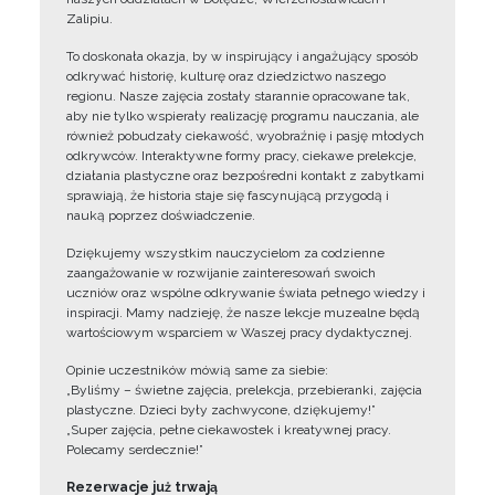
Zalipiu.
To doskonała okazja, by w inspirujący i angażujący sposób
odkrywać historię, kulturę oraz dziedzictwo naszego
regionu. Nasze zajęcia zostały starannie opracowane tak,
aby nie tylko wspierały realizację programu nauczania, ale
również pobudzały ciekawość, wyobraźnię i pasję młodych
odkrywców. Interaktywne formy pracy, ciekawe prelekcje,
działania plastyczne oraz bezpośredni kontakt z zabytkami
sprawiają, że historia staje się fascynującą przygodą i
nauką poprzez doświadczenie.
Dziękujemy wszystkim nauczycielom za codzienne
zaangażowanie w rozwijanie zainteresowań swoich
uczniów oraz wspólne odkrywanie świata pełnego wiedzy i
inspiracji. Mamy nadzieję, że nasze lekcje muzealne będą
wartościowym wsparciem w Waszej pracy dydaktycznej.
Opinie uczestników mówią same za siebie:
„Byliśmy – świetne zajęcia, prelekcja, przebieranki, zajęcia
plastyczne. Dzieci były zachwycone, dziękujemy!”
„Super zajęcia, pełne ciekawostek i kreatywnej pracy.
Polecamy serdecznie!”
Rezerwacje już trwają