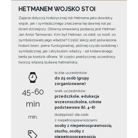
HETMANEM WOJSKO STOI
Zajęcia dotyczą historycznej roli Hetmana jako dowódcy
wojsk, jak i symbolicznego znaczenia tej dawnej roli po
dzień dzisiejszy. Główną omawianą postacią jest Hetman
Jan Amor Tarnowski. Kim był Hetman, co robił, co nosił, co
symbolizowało jego władze? Część lekcji jest poświęcona
historii broni, pierw funkcjonalnej, później czysto ozdobnej i
symbolicznej, jak i atrybutom władzy - od królewskiego
berła po kordzik oficera. W części praktycznej uczestnicy
tworzą własną buławę hetmańską.
liczba uczestników
do 25 osób (grupy
zorganizowane)
45-60
wiek uczestników
przedszkole, edukacja
min
wczesnoszkolna, szkoła
podstawowa (kl. 4-8)
dostępność dla osób
min.
z niepełnosprawnościami
osoby z niepełnosprawnością
słuchu, osoby z
niepełnosprawnością