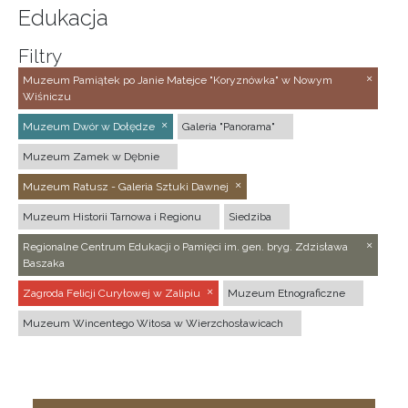
Edukacja
Filtry
Muzeum Pamiątek po Janie Matejce "Koryznówka" w Nowym
Wiśniczu
Muzeum Dwór w Dołędze
Galeria "Panorama"
Muzeum Zamek w Dębnie
Muzeum Ratusz - Galeria Sztuki Dawnej
Muzeum Historii Tarnowa i Regionu
Siedziba
Regionalne Centrum Edukacji o Pamięci im. gen. bryg. Zdzisława
Baszaka
Zagroda Felicji Curyłowej w Zalipiu
Muzeum Etnograficzne
Muzeum Wincentego Witosa w Wierzchosławicach