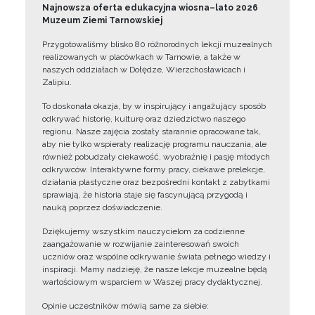
Najnowsza oferta edukacyjna wiosna–lato 2026
Muzeum Ziemi Tarnowskiej
Przygotowaliśmy blisko 80 różnorodnych lekcji muzealnych
realizowanych w placówkach w Tarnowie, a także w
naszych oddziałach w Dołędze, Wierzchosławicach i
Zalipiu.
To doskonała okazja, by w inspirujący i angażujący sposób
odkrywać historię, kulturę oraz dziedzictwo naszego
regionu. Nasze zajęcia zostały starannie opracowane tak,
aby nie tylko wspierały realizację programu nauczania, ale
również pobudzały ciekawość, wyobraźnię i pasję młodych
odkrywców. Interaktywne formy pracy, ciekawe prelekcje,
działania plastyczne oraz bezpośredni kontakt z zabytkami
sprawiają, że historia staje się fascynującą przygodą i
nauką poprzez doświadczenie.
Dziękujemy wszystkim nauczycielom za codzienne
zaangażowanie w rozwijanie zainteresowań swoich
uczniów oraz wspólne odkrywanie świata pełnego wiedzy i
inspiracji. Mamy nadzieję, że nasze lekcje muzealne będą
wartościowym wsparciem w Waszej pracy dydaktycznej.
Opinie uczestników mówią same za siebie: