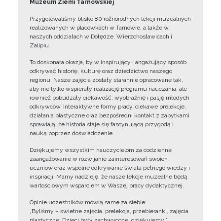
Muzeum Ziemi Tarnowskiej
Przygotowaliśmy blisko 80 różnorodnych lekcji muzealnych
realizowanych w placówkach w Tarnowie, a także w
naszych oddziałach w Dołędze, Wierzchosławicach i
Zalipiu.
To doskonała okazja, by w inspirujący i angażujący sposób
odkrywać historię, kulturę oraz dziedzictwo naszego
regionu. Nasze zajęcia zostały starannie opracowane tak,
aby nie tylko wspierały realizację programu nauczania, ale
również pobudzały ciekawość, wyobraźnię i pasję młodych
odkrywców. Interaktywne formy pracy, ciekawe prelekcje,
działania plastyczne oraz bezpośredni kontakt z zabytkami
sprawiają, że historia staje się fascynującą przygodą i
nauką poprzez doświadczenie.
Dziękujemy wszystkim nauczycielom za codzienne
zaangażowanie w rozwijanie zainteresowań swoich
uczniów oraz wspólne odkrywanie świata pełnego wiedzy i
inspiracji. Mamy nadzieję, że nasze lekcje muzealne będą
wartościowym wsparciem w Waszej pracy dydaktycznej.
Opinie uczestników mówią same za siebie:
„Byliśmy – świetne zajęcia, prelekcja, przebieranki, zajęcia
plastyczne. Dzieci były zachwycone, dziękujemy!”