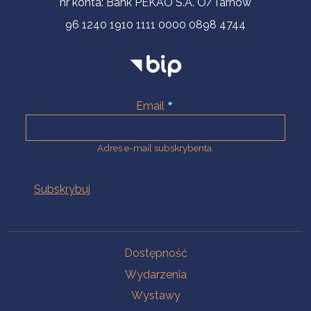
nr konta: Bank PEKAO S.A. O/Tarnów
96 1240 1910 1111 0000 0898 4744
Email
Adres e-mail subskrybenta.
Na skróty
Dostępność
Wydarzenia
Wystawy