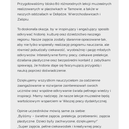
Przygotowaliśmy blisko 80 różnorodnych lekcji muzealnych
realizowanych w placówkach w Tarnowie, a także w
naszych oddziałach w Dołędze, Wierzchosławicach i
Zalipiu.
To doskonała okazja, by w inspirujący i angażujący sposób
odkrywać historię, kulturę oraz dziedzictwo naszego
regionu. Nasze zajęcia zostały starannie opracowane tak,
aby nie tylko wspierały realizację programu nauczania, ale
również pobudzały ciekawość, wyobraźnię i pasję młodych
odkrywców. Interaktywne formy pracy, ciekawe prelekcje,
działania plastyczne oraz bezpośredni kontakt z zabytkami
sprawiają, że historia staje się fascynującą przygodą i
nauką poprzez doświadczenie.
Dziękujemy wszystkim nauczycielom za codzienne
zaangażowanie w rozwijanie zainteresowań swoich
uczniów oraz wspólne odkrywanie świata pełnego wiedzy i
inspiracji. Mamy nadzieję, że nasze lekcje muzealne będą
wartościowym wsparciem w Waszej pracy dydaktycznej.
Opinie uczestników mówią same za siebie:
„Byliśmy – świetne zajęcia, prelekcja, przebieranki, zajęcia
plastyczne. Dzieci były zachwycone, dziękujemy!”
„Super zajęcia, pełne ciekawostek i kreatywnej pracy.