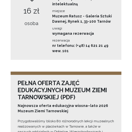
intelektualną
16 zł
miejsce
Muzeum Ratusz - Galeria Sztuki
Dawnej, Rynek 1, 33-100 Tarnów
osoba
uwagi
wymagana rezerwacja
rezerwacja
nr telefonu: (+48) 14 621 21 49
wew. 101
PEŁNA OFERTA ZAJĘĆ
EDUKACYJNYCH MUZEUM ZIEMI
TARNOWSKIEJ (PDF)
Najnowsza oferta edukacyjna wiosna–lato 2026
Muzeum Ziemi Tarnowskiej
Przygotowaliśmy blisko 80 różnorodnych lekcji muzealnych
realizowanych w placówkach w Tarnowie, a także w
naszych oddziałach w Dołędze, Wierzchosławicach i