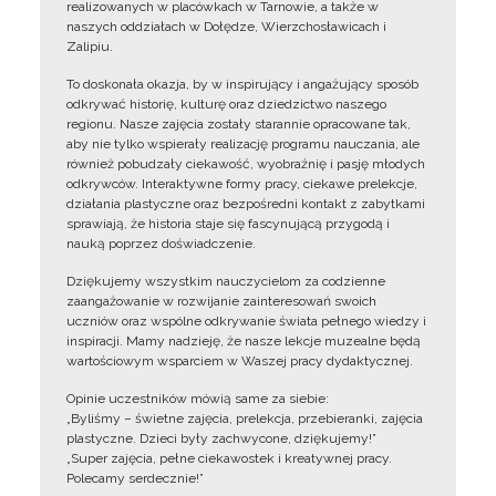
realizowanych w placówkach w Tarnowie, a także w
naszych oddziałach w Dołędze, Wierzchosławicach i
Zalipiu.
To doskonała okazja, by w inspirujący i angażujący sposób
odkrywać historię, kulturę oraz dziedzictwo naszego
regionu. Nasze zajęcia zostały starannie opracowane tak,
aby nie tylko wspierały realizację programu nauczania, ale
również pobudzały ciekawość, wyobraźnię i pasję młodych
odkrywców. Interaktywne formy pracy, ciekawe prelekcje,
działania plastyczne oraz bezpośredni kontakt z zabytkami
sprawiają, że historia staje się fascynującą przygodą i
nauką poprzez doświadczenie.
Dziękujemy wszystkim nauczycielom za codzienne
zaangażowanie w rozwijanie zainteresowań swoich
uczniów oraz wspólne odkrywanie świata pełnego wiedzy i
inspiracji. Mamy nadzieję, że nasze lekcje muzealne będą
wartościowym wsparciem w Waszej pracy dydaktycznej.
Opinie uczestników mówią same za siebie:
„Byliśmy – świetne zajęcia, prelekcja, przebieranki, zajęcia
plastyczne. Dzieci były zachwycone, dziękujemy!”
„Super zajęcia, pełne ciekawostek i kreatywnej pracy.
Polecamy serdecznie!”