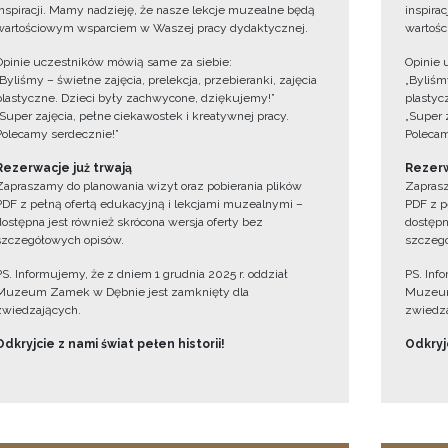
inspiracji. Mamy nadzieję, że nasze lekcje muzealne będą
inspira
wartościowym wsparciem w Waszej pracy dydaktycznej.
wartośc
Opinie uczestników mówią same za siebie:
Opinie 
„Byliśmy – świetne zajęcia, prelekcja, przebieranki, zajęcia
„Byliśmy
plastyczne. Dzieci były zachwycone, dziękujemy!”
plastyc
„Super zajęcia, pełne ciekawostek i kreatywnej pracy.
„Super 
Polecamy serdecznie!”
Polecam
Rezerwacje już trwają
Rezerw
Zapraszamy do planowania wizyt oraz pobierania plików
Zaprasz
PDF z pełną ofertą edukacyjną i lekcjami muzealnymi –
PDF z p
dostępna jest również skrócona wersja oferty bez
dostępn
szczegółowych opisów.
szczegó
PS. Informujemy, że z dniem 1 grudnia 2025 r. oddział
PS. Inf
Muzeum Zamek w Dębnie jest zamknięty dla
Muzeum
zwiedzających.
zwiedza
Odkryjcie z nami świat pełen historii!
Odkryjc