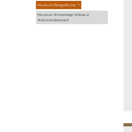
Muzeum Etnograficzne
Muzeum Wincentego Witosa w
Wierzchosławicach