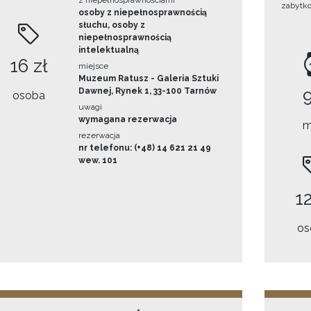
z niepełnosprawnościami
zabytk
osoby z niepełnosprawnością
słuchu, osoby z
niepełnosprawnością
intelektualną
16 zł
miejsce
Muzeum Ratusz - Galeria Sztuki
Dawnej, Rynek 1, 33-100 Tarnów
osoba
uwagi
wymagana rezerwacja
m
rezerwacja
nr telefonu: (+48) 14 621 21 49
wew. 101
12
os