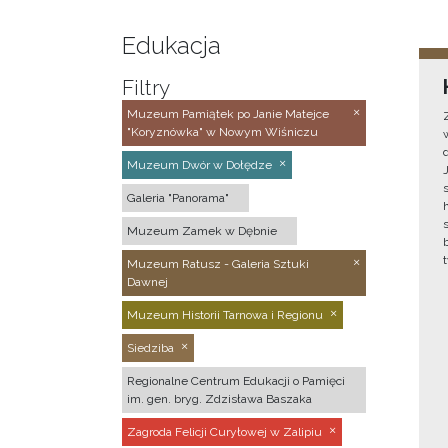
Edukacja
Filtry
Muzeum Pamiątek po Janie Matejce
"Koryznówka" w Nowym Wiśniczu
Muzeum Dwór w Dołędze
Galeria "Panorama"
Muzeum Zamek w Dębnie
Muzeum Ratusz - Galeria Sztuki
Dawnej
Muzeum Historii Tarnowa i Regionu
Siedziba
Regionalne Centrum Edukacji o Pamięci
im. gen. bryg. Zdzisława Baszaka
Zagroda Felicji Curyłowej w Zalipiu