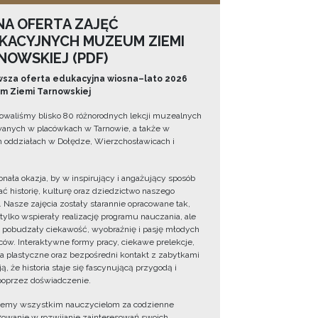
NA OFERTA ZAJĘĆ
KACYJNYCH MUZEUM ZIEMI
NOWSKIEJ (PDF)
sza oferta edukacyjna wiosna–lato 2026
 Ziemi Tarnowskiej
owaliśmy blisko 80 różnorodnych lekcji muzealnych
wanych w placówkach w Tarnowie, a także w
 oddziałach w Dołędze, Wierzchosławicach i
onała okazja, by w inspirujący i angażujący sposób
ć historię, kulturę oraz dziedzictwo naszego
. Nasze zajęcia zostały starannie opracowane tak,
 tylko wspierały realizację programu nauczania, ale
 pobudzały ciekawość, wyobraźnię i pasję młodych
ów. Interaktywne formy pracy, ciekawe prelekcje,
ia plastyczne oraz bezpośredni kontakt z zabytkami
ą, że historia staje się fascynującą przygodą i
oprzez doświadczenie.
jemy wszystkim nauczycielom za codzienne
owanie w rozwijanie zainteresowań swoich