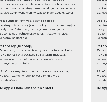
uczniów oraz wspólne odkrywanie świata pełnego wiedzy i
uczniów
inspiracji. Mamy nadzieję, że nasze lekcje muzealne będą
inspira
wartościowym wsparciem w Waszej pracy dydaktycznej.
wartośc
Opinie uczestników mówią same za siebie:
Opinie 
„Byliśmy – świetne zajęcia, prelekcja, przebieranki, zajęcia
„Byliśmy
plastyczne. Dzieci były zachwycone, dziękujemy!”
plastyc
„Super zajęcia, pełne ciekawostek i kreatywnej pracy.
„Super 
Polecamy serdecznie!”
Polecam
Rezerwacje już trwają
Rezerw
Zapraszamy do planowania wizyt oraz pobierania plików
Zaprasz
PDF z pełną ofertą edukacyjną i lekcjami muzealnymi –
PDF z p
dostępna jest również skrócona wersja oferty bez
dostępn
szczegółowych opisów.
szczegó
PS. Informujemy, że z dniem 1 grudnia 2025 r. oddział
PS. Inf
Muzeum Zamek w Dębnie jest zamknięty dla
Muzeum
zwiedzających.
zwiedza
Odkryjcie z nami świat pełen historii!
Odkryjc