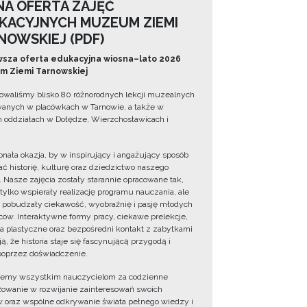
NA OFERTA ZAJĘĆ
KACYJNYCH MUZEUM ZIEMI
NOWSKIEJ (PDF)
sza oferta edukacyjna wiosna–lato 2026
 Ziemi Tarnowskiej
owaliśmy blisko 80 różnorodnych lekcji muzealnych
wanych w placówkach w Tarnowie, a także w
 oddziałach w Dołędze, Wierzchosławicach i
onała okazja, by w inspirujący i angażujący sposób
ć historię, kulturę oraz dziedzictwo naszego
. Nasze zajęcia zostały starannie opracowane tak,
 tylko wspierały realizację programu nauczania, ale
 pobudzały ciekawość, wyobraźnię i pasję młodych
ów. Interaktywne formy pracy, ciekawe prelekcje,
ia plastyczne oraz bezpośredni kontakt z zabytkami
ą, że historia staje się fascynującą przygodą i
oprzez doświadczenie.
jemy wszystkim nauczycielom za codzienne
owanie w rozwijanie zainteresowań swoich
 oraz wspólne odkrywanie świata pełnego wiedzy i