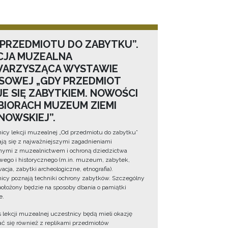
 PRZEDMIOTU DO ZABYTKU”.
CJA MUZEALNA
ARZYSZĄCA WYSTAWIE
SOWEJ „GDY PRZEDMIOT
JE SIĘ ZABYTKIEM. NOWOŚCI
BIORACH MUZEUM ZIEMI
NOWSKIEJ”.
icy lekcji muzealnej „Od przedmiotu do zabytku”
ją się z najważniejszymi zagadnieniami
ymi z muzealnictwem i ochroną dziedzictwa
wego i historycznego (m.in. muzeum, zabytek,
cja, zabytki archeologiczne, etnografia).
icy poznają techniki ochrony zabytków. Szczególny
położony będzie na sposoby dbania o pamiątki
e.
 lekcji muzealnej uczestnicy będą mieli okazję
ć się również z replikami przedmiotów