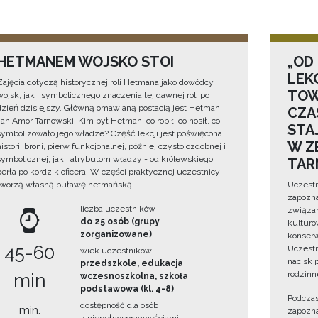
HETMANEM WOJSKO STOI
„OD
LEK
Zajęcia dotyczą historycznej roli Hetmana jako dowódcy
TOW
wojsk, jak i symbolicznego znaczenia tej dawnej roli po
dzień dzisiejszy. Główną omawianą postacią jest Hetman
CZA
Jan Amor Tarnowski. Kim był Hetman, co robił, co nosił, co
STA
symbolizowało jego władze? Część lekcji jest poświęcona
W Z
historii broni, pierw funkcjonalnej, później czysto ozdobnej i
symbolicznej, jak i atrybutom władzy - od królewskiego
TAR
berła po kordzik oficera. W części praktycznej uczestnicy
tworzą własną buławę hetmańską.
Uczestn
zapozna
liczba uczestników
związan
do 25 osób (grupy
kulturo
zorganizowane)
konserwa
45-60
Uczestn
wiek uczestników
nacisk 
przedszkole, edukacja
rodzinn
min
wczesnoszkolna, szkoła
podstawowa (kl. 4-8)
Podczas
dostępność dla osób
min.
zapozna