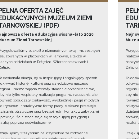
PEŁNA OFERTA ZAJĘĆ
PEŁ
EDUKACYJNYCH MUZEUM ZIEMI
EDU
TARNOWSKIEJ (PDF)
TAR
Najnowsza oferta edukacyjna wiosna–lato 2026
Najnow
Muzeum Ziemi Tarnowskiej
Muzeum
Przygotowaliśmy blisko 80 różnorodnych lekcji muzealnych
Przygot
realizowanych w placówkach w Tarnowie, a także w
realizo
naszych oddziałach w Dołędze, Wierzchosławicach i
naszych
Zalipiu.
Zalipiu.
To doskonała okazja, by w inspirujący i angażujący sposób
To dosk
odkrywać historię, kulturę oraz dziedzictwo naszego
odkrywa
regionu. Nasze zajęcia zostały starannie opracowane tak,
regionu
aby nie tylko wspierały realizację programu nauczania, ale
aby nie
również pobudzały ciekawość, wyobraźnię i pasję młodych
również
odkrywców. Interaktywne formy pracy, ciekawe prelekcje,
odkrywc
działania plastyczne oraz bezpośredni kontakt z zabytkami
działan
sprawiają, że historia staje się fascynującą przygodą i
sprawiaj
nauką poprzez doświadczenie.
nauką p
Dziękujemy wszystkim nauczycielom za codzienne
Dzięku
zaangażowanie w rozwijanie zainteresowań swoich
zaangaż