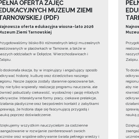
PEŁNA OFERTA ZAJĘĆ
PEŁ
EDUKACYJNYCH MUZEUM ZIEMI
EDU
TARNOWSKIEJ (PDF)
TAR
Najnowsza oferta edukacyjna wiosna–lato 2026
Najnow
Muzeum Ziemi Tarnowskiej
Muzeum
Przygotowaliśmy blisko 80 różnorodnych lekcji muzealnych
Przygot
realizowanych w placówkach w Tarnowie, a także w
realizo
naszych oddziałach w Dołędze, Wierzchosławicach i
naszych
Zalipiu.
Zalipiu.
To doskonała okazja, by w inspirujący i angażujący sposób
To dosk
odkrywać historię, kulturę oraz dziedzictwo naszego
odkrywa
regionu. Nasze zajęcia zostały starannie opracowane tak,
regionu
aby nie tylko wspierały realizację programu nauczania, ale
aby nie
również pobudzały ciekawość, wyobraźnię i pasję młodych
również
odkrywców. Interaktywne formy pracy, ciekawe prelekcje,
odkrywc
działania plastyczne oraz bezpośredni kontakt z zabytkami
działan
sprawiają, że historia staje się fascynującą przygodą i
sprawiaj
nauką poprzez doświadczenie.
nauką p
Dziękujemy wszystkim nauczycielom za codzienne
Dzięku
zaangażowanie w rozwijanie zainteresowań swoich
zaangaż
uczniów oraz wspólne odkrywanie świata pełnego wiedzy i
uczniów