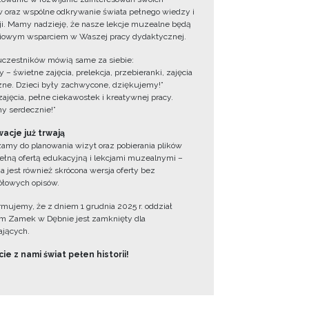
 oraz wspólne odkrywanie świata pełnego wiedzy i
cji. Mamy nadzieję, że nasze lekcje muzealne będą
iowym wsparciem w Waszej pracy dydaktycznej.
uczestników mówią same za siebie:
 – świetne zajęcia, prelekcja, przebieranki, zajęcia
zne. Dzieci były zachwycone, dziękujemy!”
zajęcia, pełne ciekawostek i kreatywnej pracy.
y serdecznie!”
acje już trwają
amy do planowania wizyt oraz pobierania plików
ełną ofertą edukacyjną i lekcjami muzealnymi –
a jest również skrócona wersja oferty bez
łowych opisów.
ormujemy, że z dniem 1 grudnia 2025 r. oddział
 Zamek w Dębnie jest zamknięty dla
jących.
ie z nami świat pełen historii!