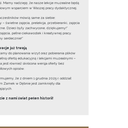
cji. Mamy nadzieję, że nasze lekcje muzealne będą
iowym wsparciem w Waszej pracy dydaktycznej.
uczestników mówią same za siebie:
 – świetne zajęcia, prelekcja, przebieranki, zajęcia
zne. Dzieci były zachwycone, dziękujemy!”
zajęcia, pełne ciekawostek i kreatywnej pracy.
y serdecznie!”
acje już trwają
amy do planowania wizyt oraz pobierania plików
ełną ofertą edukacyjną i lekcjami muzealnymi –
a jest również skrócona wersja oferty bez
łowych opisów.
ormujemy, że z dniem 1 grudnia 2025 r. oddział
 Zamek w Dębnie jest zamknięty dla
jących.
ie z nami świat pełen historii!