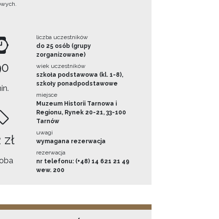
owych.
liczba uczestników
do 25 osób (grupy
zorganizowane)
90
wiek uczestników
szkoła podstawowa (kl. 1-8),
szkoły ponadpodstawowe
in.
miejsce
Muzeum Historii Tarnowa i
Regionu, Rynek 20-21, 33-100
Tarnów
uwagi
 zł
wymagana rezerwacja
rezerwacja
oba
nr telefonu: (+48) 14 621 21 49
wew. 200