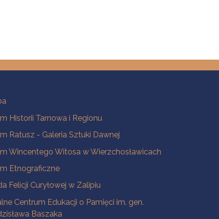
ba
 Historii Tarnowa i Regionu
 Ratusz - Galeria Sztuki Dawnej
m Wincentego Witosa w Wierzchosławicach
m Etnograficzne
a Felicji Curyłowej w Zalipiu
lne Centrum Edukacji o Pamięci im. gen.
dzisława Baszaka