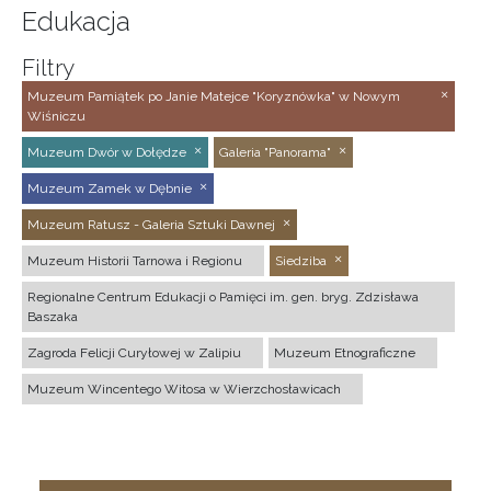
Edukacja
Filtry
Muzeum Pamiątek po Janie Matejce "Koryznówka" w Nowym
Wiśniczu
Muzeum Dwór w Dołędze
Galeria "Panorama"
Muzeum Zamek w Dębnie
Muzeum Ratusz - Galeria Sztuki Dawnej
Muzeum Historii Tarnowa i Regionu
Siedziba
Regionalne Centrum Edukacji o Pamięci im. gen. bryg. Zdzisława
Baszaka
Zagroda Felicji Curyłowej w Zalipiu
Muzeum Etnograficzne
Muzeum Wincentego Witosa w Wierzchosławicach