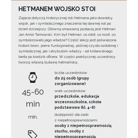
HETMANEM WOJSKO STOI
Zajęcia dotyczą historycznej roli Hetmana jako dowódcy
wojsk, jak i symbolicznego znaczenia tej dawnej roli po
dzień dzisiejszy. Główną omawianą postacią jest Hetman
Jan Amor Tarnowski. Kim był Hetman, co robił, co nosił, co
symbolizowało jego władze? Część lekcji jest poświęcona
historii broni, pierw funkcjonalnej, później czysto ozdobnej i
symbolicznej, jak i atrybutom władzy - od królewskiego
berła po kordzik oficera. W części praktycznej uczestnicy
tworzą własną buławę hetmańską.
liczba uczestników
do 25 osób (grupy
zorganizowane)
45-60
wiek uczestników
przedszkole, edukacja
min
wczesnoszkolna, szkoła
podstawowa (kl. 4-8)
dostępność dla osób
min.
z niepełnosprawnościami
osoby z niepełnosprawnością
słuchu, osoby z
niepełnosprawnością