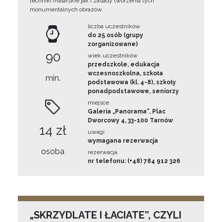
techniki malarskie jak i zasady tworzenia tych
monumentalnych obrazów.
liczba uczestników
do 25 osób (grupy
zorganizowane)
90
wiek uczestników
przedszkole, edukacja
wczesnoszkolna, szkoła
min.
podstawowa (kl. 4-8), szkoły
ponadpodstawowe, seniorzy
miejsce
Galeria „Panorama”, Plac
Dworcowy 4, 33-100 Tarnów
14 zł
uwagi
wymagana rezerwacja
osoba
rezerwacja
nr telefonu: (+48) 784 912 326
„SKRZYDLATE I ŁACIATE”, CZYLI