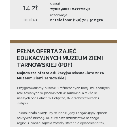
uwagi
14 zł
wymagana rezerwacja
rezerwacja
osoba
nr telefonu: (+48) 784 912 326
PEŁNA OFERTA ZAJĘĆ
EDUKACYJNYCH MUZEUM ZIEMI
TARNOWSKIEJ (PDF)
Najnowsza oferta edukacyjna wiosna–lato 2026
Muzeum Ziemi Tarnowskiej
Przygotowaliśmy blisko 80 różnorodnych lekcji muzealnych
realizowanych w placówkach w Tarnowie, a także w
naszych oddziałach w Dołędze, Wierzchosławicach i
Zalipiu.
To doskonała okazja, by w inspirujący i angażujący sposób
odkrywać historię, kulturę oraz dziedzictwo naszego
regionu. Nasze zajęcia zostały starannie opracowane tak,