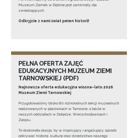
Muzeum Zamek w Dębnie jest zamknięty dla
zwiedzających.
Odkryjcie z nami świat pełen historii!
PEŁNA OFERTA ZAJĘĆ
EDUKACYJNYCH MUZEUM ZIEMI
TARNOWSKIEJ (PDF)
Najnowsza oferta edukacyjna wiosna–lato 2026
Muzeum Ziemi Tarnowskiej
Przygotowaliśmy blisko 80 różnorodnych lekcji muzealnych
realizowanych w placówkach w Tarnowie, a także w
naszych oddziałach w Dołędze, Wierzchosławicach i
Zalipiu.
To doskonała okazja, by w inspirujący i angażujący sposób
odkrywać historię, kulturę oraz dziedzictwo naszego