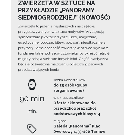
ZWIERZĘTA W SZTUCE NA
PRZYKŁADZIE „PANORAMY
SIEDMIOGRODZKIEJ” (NOWOŚĆ)
Zwierzęta to jeden z najstarszych i najczęściej
przygotowywanych w sztuce motywów. Występują
symbolicznie jako towarzysze ludzi, magicznie,
egzotycznie, podczas bitew, polowań, nieodłącznie z
przyrodą. Sama obecność zwierząt w sztuce wynika z
fundamentalnej potrzeby człowieka, by określić relację
między sobą a światem innych istot. Część plastyczna
będzie poświęcona malowaniu odlewów gipsowych
przedstawiających konia.
liczba uczestników
do 25 osób (grupy
zorganizowane)
90 min
wiek uczestników
Oferta skierowana do
przedszkoli oraz szkół
min.
podstawowych klasy 1-4.
miejsce
Galeria „Panorama” Plac
Dworcowy 4, 33-100 Tarnów