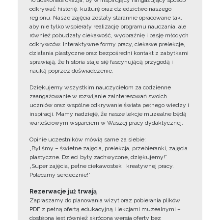
To doskonała okazja, by w inspirujący i angażujący sposób
odkrywać historię, kulturę oraz dziedzictwo naszego
regionu. Nasze zajęcia zostały starannie opracowane tak,
aby nie tylko wspierały realizację programu nauczania, ale
również pobudzały ciekawość, wyobraźnię i pasję młodych
odkrywców. Interaktywne formy pracy, ciekawe prelekcje,
działania plastyczne oraz bezpośredni kontakt z zabytkami
sprawiają, że historia staje się fascynującą przygodą i
nauką poprzez doświadczenie.
Dziękujemy wszystkim nauczycielom za codzienne
zaangażowanie w rozwijanie zainteresowań swoich
uczniów oraz wspólne odkrywanie świata pełnego wiedzy i
inspiracji. Mamy nadzieję, że nasze lekcje muzealne będą
wartościowym wsparciem w Waszej pracy dydaktycznej.
Opinie uczestników mówią same za siebie:
„Byliśmy – świetne zajęcia, prelekcja, przebieranki, zajęcia
plastyczne. Dzieci były zachwycone, dziękujemy!”
„Super zajęcia, pełne ciekawostek i kreatywnej pracy.
Polecamy serdecznie!”
Rezerwacje już trwają
Zapraszamy do planowania wizyt oraz pobierania plików
PDF z pełną ofertą edukacyjną i lekcjami muzealnymi –
dostępna jest również skrócona wersja oferty bez