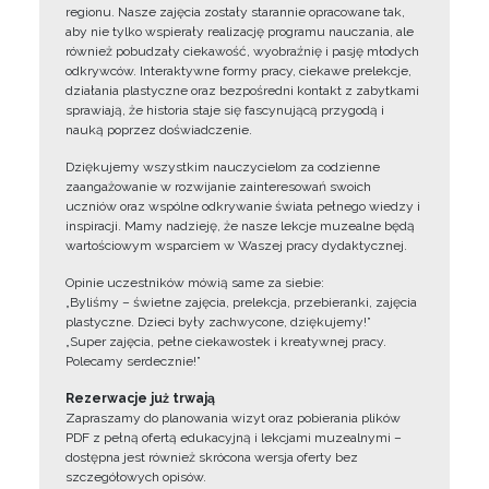
regionu. Nasze zajęcia zostały starannie opracowane tak,
aby nie tylko wspierały realizację programu nauczania, ale
również pobudzały ciekawość, wyobraźnię i pasję młodych
odkrywców. Interaktywne formy pracy, ciekawe prelekcje,
działania plastyczne oraz bezpośredni kontakt z zabytkami
sprawiają, że historia staje się fascynującą przygodą i
nauką poprzez doświadczenie.
Dziękujemy wszystkim nauczycielom za codzienne
zaangażowanie w rozwijanie zainteresowań swoich
uczniów oraz wspólne odkrywanie świata pełnego wiedzy i
inspiracji. Mamy nadzieję, że nasze lekcje muzealne będą
wartościowym wsparciem w Waszej pracy dydaktycznej.
Opinie uczestników mówią same za siebie:
„Byliśmy – świetne zajęcia, prelekcja, przebieranki, zajęcia
plastyczne. Dzieci były zachwycone, dziękujemy!”
„Super zajęcia, pełne ciekawostek i kreatywnej pracy.
Polecamy serdecznie!”
Rezerwacje już trwają
Zapraszamy do planowania wizyt oraz pobierania plików
PDF z pełną ofertą edukacyjną i lekcjami muzealnymi –
dostępna jest również skrócona wersja oferty bez
szczegółowych opisów.