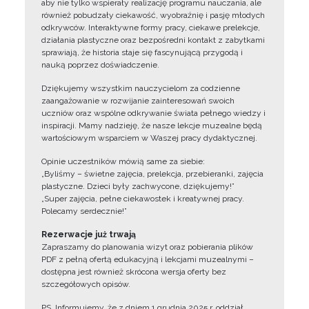
aby nie tylko wspierały realizację programu nauczania, ale
również pobudzały ciekawość, wyobraźnię i pasję młodych
odkrywców. Interaktywne formy pracy, ciekawe prelekcje,
działania plastyczne oraz bezpośredni kontakt z zabytkami
sprawiają, że historia staje się fascynującą przygodą i
nauką poprzez doświadczenie.
Dziękujemy wszystkim nauczycielom za codzienne
zaangażowanie w rozwijanie zainteresowań swoich
uczniów oraz wspólne odkrywanie świata pełnego wiedzy i
inspiracji. Mamy nadzieję, że nasze lekcje muzealne będą
wartościowym wsparciem w Waszej pracy dydaktycznej.
Opinie uczestników mówią same za siebie:
„Byliśmy – świetne zajęcia, prelekcja, przebieranki, zajęcia
plastyczne. Dzieci były zachwycone, dziękujemy!”
„Super zajęcia, pełne ciekawostek i kreatywnej pracy.
Polecamy serdecznie!”
Rezerwacje już trwają
Zapraszamy do planowania wizyt oraz pobierania plików
PDF z pełną ofertą edukacyjną i lekcjami muzealnymi –
dostępna jest również skrócona wersja oferty bez
szczegółowych opisów.
PS. Informujemy, że z dniem 1 grudnia 2025 r. oddział