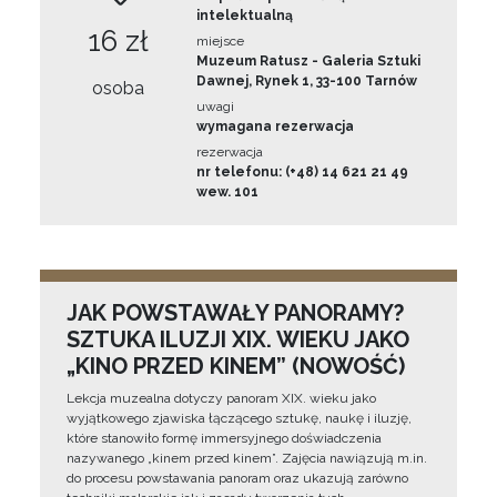
intelektualną
16 zł
miejsce
Muzeum Ratusz - Galeria Sztuki
Dawnej, Rynek 1, 33-100 Tarnów
osoba
uwagi
wymagana rezerwacja
rezerwacja
nr telefonu: (+48) 14 621 21 49
wew. 101
JAK POWSTAWAŁY PANORAMY?
SZTUKA ILUZJI XIX. WIEKU JAKO
„KINO PRZED KINEM” (NOWOŚĆ)
Lekcja muzealna dotyczy panoram XIX. wieku jako
wyjątkowego zjawiska łączącego sztukę, naukę i iluzję,
które stanowiło formę immersyjnego doświadczenia
nazywanego „kinem przed kinem”. Zajęcia nawiązują m.in.
do procesu powstawania panoram oraz ukazują zarówno