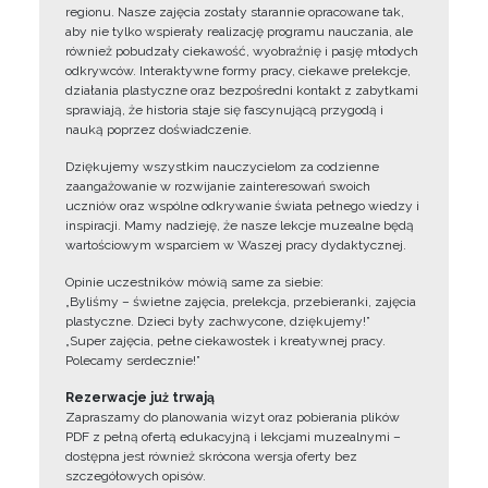
regionu. Nasze zajęcia zostały starannie opracowane tak,
aby nie tylko wspierały realizację programu nauczania, ale
również pobudzały ciekawość, wyobraźnię i pasję młodych
odkrywców. Interaktywne formy pracy, ciekawe prelekcje,
działania plastyczne oraz bezpośredni kontakt z zabytkami
sprawiają, że historia staje się fascynującą przygodą i
nauką poprzez doświadczenie.
Dziękujemy wszystkim nauczycielom za codzienne
zaangażowanie w rozwijanie zainteresowań swoich
uczniów oraz wspólne odkrywanie świata pełnego wiedzy i
inspiracji. Mamy nadzieję, że nasze lekcje muzealne będą
wartościowym wsparciem w Waszej pracy dydaktycznej.
Opinie uczestników mówią same za siebie:
„Byliśmy – świetne zajęcia, prelekcja, przebieranki, zajęcia
plastyczne. Dzieci były zachwycone, dziękujemy!”
„Super zajęcia, pełne ciekawostek i kreatywnej pracy.
Polecamy serdecznie!”
Rezerwacje już trwają
Zapraszamy do planowania wizyt oraz pobierania plików
PDF z pełną ofertą edukacyjną i lekcjami muzealnymi –
dostępna jest również skrócona wersja oferty bez
szczegółowych opisów.