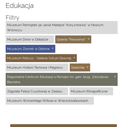
Edukacja
Filtry
Muzeum Pamiątek po Janie Matejce "Koryznówka" w Nowym
Wiśniczu
Muzeum Dwór w Dołędze
Galeria "Panorama"
Muzeum Zamek w Dębnie
Muzeum Ratusz - Galeria Sztuki Dawnej
Muzeum Historii Tarnowa i Regionu
Siedziba
Regionalne Centrum Edukacji o Pamięci im. gen. bryg. Zdzisława
Baszaka
Zagroda Felicji Curyłowej w Zalipiu
Muzeum Etnograficzne
Muzeum Wincentego Witosa w Wierzchosławicach