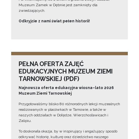
Muzeum Zamek w Dębnie jest zamknięty dla
zwiedzających.
Odkryjcie z nami świat pełen historii!
PEŁNA OFERTA ZAJĘĆ
EDUKACYJNYCH MUZEUM ZIEMI
TARNOWSKIEJ (PDF)
Najnowsza oferta edukacyjna wiosna–lato 2026
Muzeum Ziemi Tarnowskiej
Przygotowaliśmy blisko 80 różnorodnych lekcji muzealnych
realizowanych w placówkach w Tarnowie, a także w
naszych oddziałach w Dołędze, Wierzchosławicach i
Zalipiu.
To doskonała okazja, by w inspirujący i angażujący sposób
odkrywać historię, kulturę oraz dziedzictwo naszego