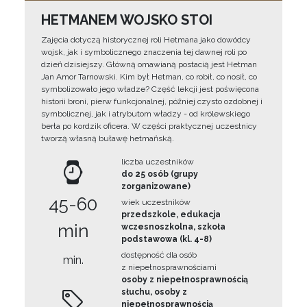
HETMANEM WOJSKO STOI
Zajęcia dotyczą historycznej roli Hetmana jako dowódcy
wojsk, jak i symbolicznego znaczenia tej dawnej roli po
dzień dzisiejszy. Główną omawianą postacią jest Hetman
Jan Amor Tarnowski. Kim był Hetman, co robił, co nosił, co
symbolizowało jego władze? Część lekcji jest poświęcona
historii broni, pierw funkcjonalnej, później czysto ozdobnej i
symbolicznej, jak i atrybutom władzy - od królewskiego
berła po kordzik oficera. W części praktycznej uczestnicy
tworzą własną buławę hetmańską.
liczba uczestników
do 25 osób (grupy
zorganizowane)
45-60
wiek uczestników
przedszkole, edukacja
min
wczesnoszkolna, szkoła
podstawowa (kl. 4-8)
dostępność dla osób
min.
z niepełnosprawnościami
osoby z niepełnosprawnością
słuchu, osoby z
niepełnosprawnością