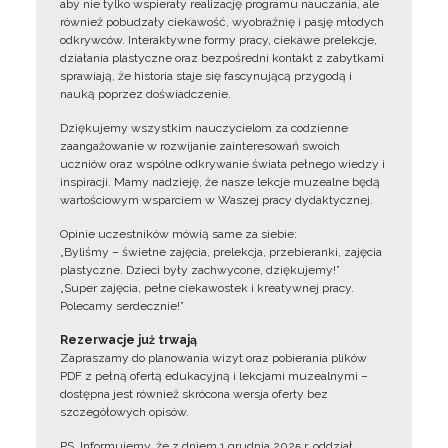
aby nie tylko wspierały realizację programu nauczania, ale
również pobudzały ciekawość, wyobraźnię i pasję młodych
odkrywców. Interaktywne formy pracy, ciekawe prelekcje,
działania plastyczne oraz bezpośredni kontakt z zabytkami
sprawiają, że historia staje się fascynującą przygodą i
nauką poprzez doświadczenie.
Dziękujemy wszystkim nauczycielom za codzienne
zaangażowanie w rozwijanie zainteresowań swoich
uczniów oraz wspólne odkrywanie świata pełnego wiedzy i
inspiracji. Mamy nadzieję, że nasze lekcje muzealne będą
wartościowym wsparciem w Waszej pracy dydaktycznej.
Opinie uczestników mówią same za siebie:
„Byliśmy – świetne zajęcia, prelekcja, przebieranki, zajęcia
plastyczne. Dzieci były zachwycone, dziękujemy!”
„Super zajęcia, pełne ciekawostek i kreatywnej pracy.
Polecamy serdecznie!”
Rezerwacje już trwają
Zapraszamy do planowania wizyt oraz pobierania plików
PDF z pełną ofertą edukacyjną i lekcjami muzealnymi –
dostępna jest również skrócona wersja oferty bez
szczegółowych opisów.
PS. Informujemy, że z dniem 1 grudnia 2025 r. oddział