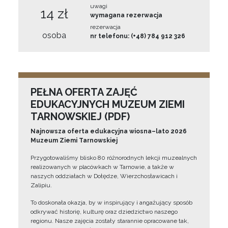
uwagi
14 zł
wymagana rezerwacja
rezerwacja
osoba
nr telefonu: (+48) 784 912 326
PEŁNA OFERTA ZAJĘĆ
EDUKACYJNYCH MUZEUM ZIEMI
TARNOWSKIEJ (PDF)
Najnowsza oferta edukacyjna wiosna–lato 2026
Muzeum Ziemi Tarnowskiej
Przygotowaliśmy blisko 80 różnorodnych lekcji muzealnych
realizowanych w placówkach w Tarnowie, a także w
naszych oddziałach w Dołędze, Wierzchosławicach i
Zalipiu.
To doskonała okazja, by w inspirujący i angażujący sposób
odkrywać historię, kulturę oraz dziedzictwo naszego
regionu. Nasze zajęcia zostały starannie opracowane tak,