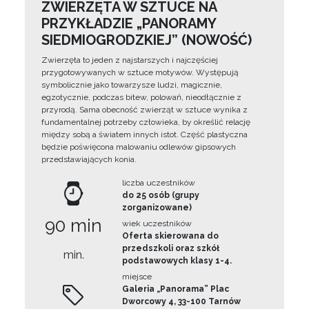
ZWIERZĘTA W SZTUCE NA
PRZYKŁADZIE „PANORAMY
SIEDMIOGRODZKIEJ” (NOWOŚĆ)
Zwierzęta to jeden z najstarszych i najczęściej
przygotowywanych w sztuce motywów. Występują
symbolicznie jako towarzysze ludzi, magicznie,
egzotycznie, podczas bitew, polowań, nieodłącznie z
przyrodą. Sama obecność zwierząt w sztuce wynika z
fundamentalnej potrzeby człowieka, by określić relację
między sobą a światem innych istot. Część plastyczna
będzie poświęcona malowaniu odlewów gipsowych
przedstawiających konia.
liczba uczestników
do 25 osób (grupy
zorganizowane)
90 min
wiek uczestników
Oferta skierowana do
przedszkoli oraz szkół
min.
podstawowych klasy 1-4.
miejsce
Galeria „Panorama” Plac
Dworcowy 4, 33-100 Tarnów