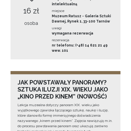
intelektualną
16 zł
miejsce
Muzeum Ratusz - Galeria Sztuki
Dawnej, Rynek 1, 33-100 Tarnów
osoba
uwagi
wymagana rezerwacja
rezerwacja
nr telefonu: (+48) 14 621 21 49
wew. 101
JAK POWSTAWAŁY PANORAMY?
SZTUKA ILUZJI XIX. WIEKU JAKO
„KINO PRZED KINEM” (NOWOŚĆ)
Lekcja muzealna dotyczy panoram XIX. wieku jako
wyjątkowego zjawiska łączącego sztukę, naukę i iluzję,
które stanowiło formę immersyjnego doświadczenia
nazywanego „kinem przed kinem”. Zajęcia nawiązują m.in.
do procesu powstawania panoram oraz ukazują zarówno