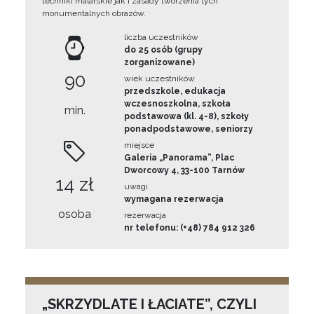
techniki malarskie jak i zasady tworzenia tych
monumentalnych obrazów.
liczba uczestników
do 25 osób (grupy
zorganizowane)
90
wiek uczestników
przedszkole, edukacja
wczesnoszkolna, szkoła
min.
podstawowa (kl. 4-8), szkoły
ponadpodstawowe, seniorzy
miejsce
Galeria „Panorama”, Plac
Dworcowy 4, 33-100 Tarnów
14 zł
uwagi
wymagana rezerwacja
osoba
rezerwacja
nr telefonu: (+48) 784 912 326
„SKRZYDLATE I ŁACIATE”, CZYLI