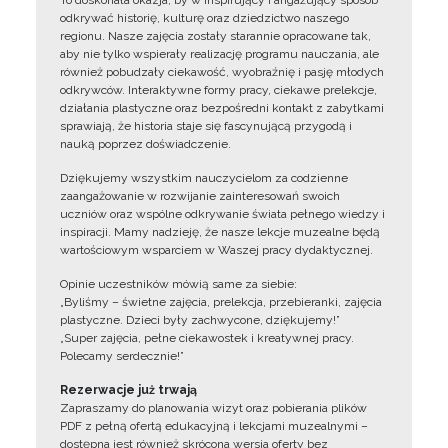
To doskonała okazja, by w inspirujący i angażujący sposób
odkrywać historię, kulturę oraz dziedzictwo naszego
regionu. Nasze zajęcia zostały starannie opracowane tak,
aby nie tylko wspierały realizację programu nauczania, ale
również pobudzały ciekawość, wyobraźnię i pasję młodych
odkrywców. Interaktywne formy pracy, ciekawe prelekcje,
działania plastyczne oraz bezpośredni kontakt z zabytkami
sprawiają, że historia staje się fascynującą przygodą i
nauką poprzez doświadczenie.
Dziękujemy wszystkim nauczycielom za codzienne
zaangażowanie w rozwijanie zainteresowań swoich
uczniów oraz wspólne odkrywanie świata pełnego wiedzy i
inspiracji. Mamy nadzieję, że nasze lekcje muzealne będą
wartościowym wsparciem w Waszej pracy dydaktycznej.
Opinie uczestników mówią same za siebie:
„Byliśmy – świetne zajęcia, prelekcja, przebieranki, zajęcia
plastyczne. Dzieci były zachwycone, dziękujemy!”
„Super zajęcia, pełne ciekawostek i kreatywnej pracy.
Polecamy serdecznie!”
Rezerwacje już trwają
Zapraszamy do planowania wizyt oraz pobierania plików
PDF z pełną ofertą edukacyjną i lekcjami muzealnymi –
dostępna jest również skrócona wersja oferty bez