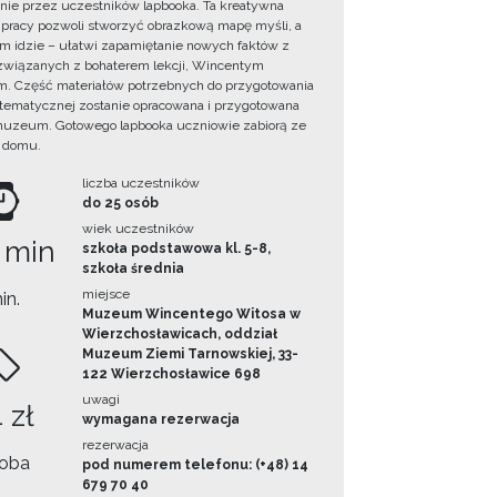
ie przez uczestników lapbooka. Ta kreatywna
pracy pozwoli stworzyć obrazkową mapę myśli, a
ym idzie – ułatwi zapamiętanie nowych faktów z
i związanych z bohaterem lekcji, Wincentym
. Część materiałów potrzebnych do przygotowania
 tematycznej zostanie opracowana i przygotowana
uzeum. Gotowego lapbooka uczniowie zabiorą ze
 domu.
liczba uczestników
do 25 osób
wiek uczestników
 min
szkoła podstawowa kl. 5-8,
szkoła średnia
miejsce
in.
Muzeum Wincentego Witosa w
Wierzchosławicach, oddział
Muzeum Ziemi Tarnowskiej, 33-
122 Wierzchosławice 698
uwagi
 zł
wymagana rezerwacja
rezerwacja
oba
pod numerem telefonu: (+48) 14
679 70 40