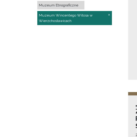
Muzeum Etnograficzne
Muzeum Wincentego Witosa w
Wierzchosławicach