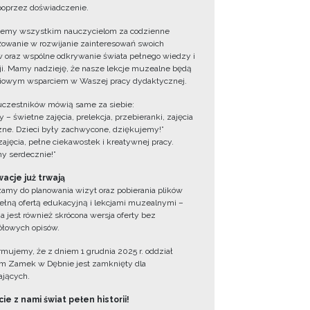
oprzez doświadczenie.
jemy wszystkim nauczycielom za codzienne
owanie w rozwijanie zainteresowań swoich
 oraz wspólne odkrywanie świata pełnego wiedzy i
cji. Mamy nadzieję, że nasze lekcje muzealne będą
iowym wsparciem w Waszej pracy dydaktycznej.
uczestników mówią same za siebie:
 – świetne zajęcia, prelekcja, przebieranki, zajęcia
zne. Dzieci były zachwycone, dziękujemy!”
zajęcia, pełne ciekawostek i kreatywnej pracy.
y serdecznie!”
acje już trwają
amy do planowania wizyt oraz pobierania plików
ełną ofertą edukacyjną i lekcjami muzealnymi –
a jest również skrócona wersja oferty bez
łowych opisów.
ormujemy, że z dniem 1 grudnia 2025 r. oddział
 Zamek w Dębnie jest zamknięty dla
jących.
ie z nami świat pełen historii!