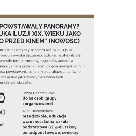
 POWSTAWAŁY PANORAMY?
KA ILUZJI XIX. WIEKU JAKO
NO PRZED KINEM” (NOWOŚĆ)
muzealna dotyczy panoram XIX. wieku jako
wego zjawiska łączącego sztukę, naukę i iluzję,
tanowiło formę immersyjnego doświadczenia
ego „kinem przed kinem”. Zajęcia nawiązują m.in.
esu powstawania panoram oraz ukazują zarówno
i malarskie jak i zasady tworzenia tych
ntalnych obrazów.
liczba uczestników
do 25 osób (grupy
zorganizowane)
90
wiek uczestników
przedszkole, edukacja
wczesnoszkolna, szkoła
in.
podstawowa (kl. 4-8), szkoły
ponadpodstawowe, seniorzy