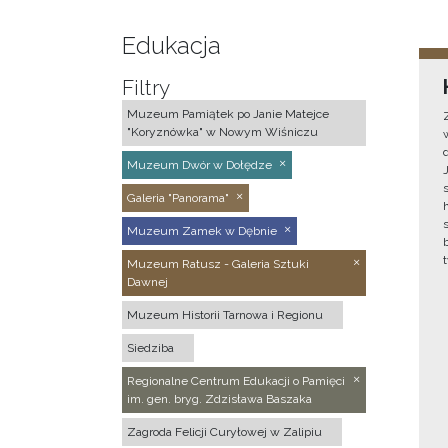
Edukacja
Filtry
Muzeum Pamiątek po Janie Matejce
"Koryznówka" w Nowym Wiśniczu
Muzeum Dwór w Dołędze
Galeria "Panorama"
Muzeum Zamek w Dębnie
Muzeum Ratusz - Galeria Sztuki
Dawnej
Muzeum Historii Tarnowa i Regionu
Siedziba
Regionalne Centrum Edukacji o Pamięci
im. gen. bryg. Zdzisława Baszaka
Zagroda Felicji Curyłowej w Zalipiu