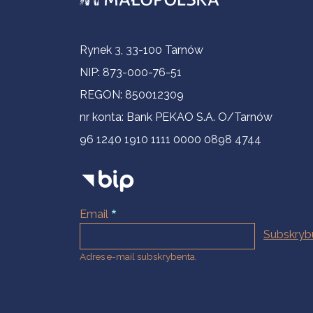
Informacje kontaktowe
Rynek 3, 33-100 Tarnów
NIP: 873-000-76-51
REGON: 850012309
nr konta: Bank PEKAO S.A. O/Tarnów
96 1240 1910 1111 0000 0898 4744
Email
Adres e-mail subskrybenta.