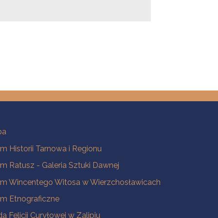
ba
 Historii Tarnowa i Regionu
 Ratusz - Galeria Sztuki Dawnej
m Wincentego Witosa w Wierzchosławicach
m Etnograficzne
a Felicji Curyłowej w Zalipiu