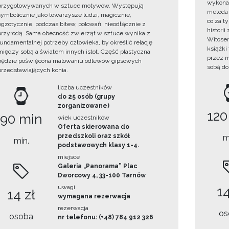
wykonan
przygotowywanych w sztuce motywów. Występują
metoda 
symbolicznie jako towarzysze ludzi, magicznie,
co za t
egzotycznie, podczas bitew, polowań, nieodłącznie z
histori
przyrodą. Sama obecność zwierząt w sztuce wynika z
Witosem
fundamentalnej potrzeby człowieka, by określić relację
książki
między sobą a światem innych istot. Część plastyczna
przez m
będzie poświęcona malowaniu odlewów gipsowych
sobą do
przedstawiających konia.
liczba uczestników
do 25 osób (grupy
zorganizowane)
120
90 min
wiek uczestników
Oferta skierowana do
przedszkoli oraz szkół
m
min.
podstawowych klasy 1-4.
miejsce
Galeria „Panorama” Plac
Dworcowy 4, 33-100 Tarnów
uwagi
14
14 zł
wymagana rezerwacja
rezerwacja
os
osoba
nr telefonu: (+48) 784 912 326