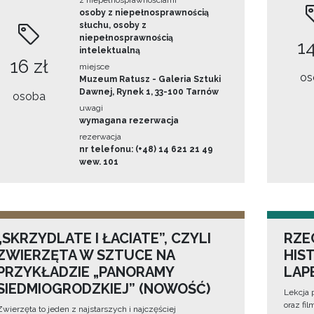
z niepełnosprawnościami
osoby z niepełnosprawnością
słuchu, osoby z
niepełnosprawnością
14
intelektualną
16 zł
miejsce
os
Muzeum Ratusz - Galeria Sztuki
Dawnej, Rynek 1, 33-100 Tarnów
osoba
uwagi
wymagana rezerwacja
rezerwacja
nr telefonu: (+48) 14 621 21 49
wew. 101
„SKRZYDLATE I ŁACIATE”, CZYLI
RZE
ZWIERZĘTA W SZTUCE NA
HIS
PRZYKŁADZIE „PANORAMY
LAP
SIEDMIOGRODZKIEJ” (NOWOŚĆ)
Lekcja 
oraz fi
Zwierzęta to jeden z najstarszych i najczęściej