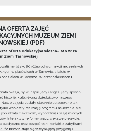
NA OFERTA ZAJĘĆ
KACYJNYCH MUZEUM ZIEMI
NOWSKIEJ (PDF)
sza oferta edukacyjna wiosna–lato 2026
 Ziemi Tarnowskiej
owaliśmy blisko 80 różnorodnych lekcji muzealnych
wanych w placówkach w Tarnowie, a także w
 oddziałach w Dołędze, Wierzchosławicach i
onała okazja, by w inspirujący i angażujący sposób
ć historię, kulturę oraz dziedzictwo naszego
. Nasze zajęcia zostały starannie opracowane tak,
 tylko wspierały realizację programu nauczania, ale
 pobudzały ciekawość, wyobraźnię i pasję młodych
ów. Interaktywne formy pracy, ciekawe prelekcje,
ia plastyczne oraz bezpośredni kontakt z zabytkami
ą, że historia staje się fascynującą przygodą i