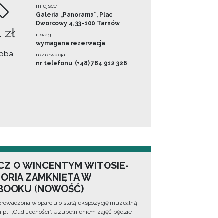
miejsce
Galeria „Panorama”, Plac
Dworcowy 4, 33-100 Tarnów
 zł
uwagi
wymagana rezerwacja
oba
rezerwacja
nr telefonu: (+48) 784 912 326
CZ O WINCENTYM WITOSIE-
TORIA ZAMKNIĘTA W
BOOKU (NOWOŚĆ)
prowadzona w oparciu o stałą ekspozycję muzealną
lm pt. „Cud Jedności”. Uzupełnieniem zajęć będzie