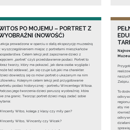
WITOS PO MOJEMU – PORTRET Z
PEŁ
WYOBRAŹNI (NOWOŚĆ)
EDU
TAR
Lekcja prowadzona w oparciu o stałą ekspozycję muzealną
z wyszczególnieniem miejsc z portretami mieszkańców
Najnow
gospodarstwa. Celem lekcji jest zapoznanie dzieci z
Muzeum
pojęciem „portret” czyli przedstawienie postaci. Portret to
obraz twarzy, który ma pokazać, jak dana osoba wygląda i
Przygot
może też oddawać, jak się czuje lub jaki ma charakter.
realizo
Dzieci dowiedzą się co mówi portret o ukazanym na nim
naszych
człowieku. Kolejnym celem lekcji jest przygotowanie
Zalipiu.
portretu postaci historycznej - portretu Wincentego Witosa.
Podczas jego tworzenia dzieci poruszą wyobraźnię, która
To dosk
nie zna granic. Tworząc portret dzieci mają zadać sobie
odkrywa
pytania:
regionu
aby nie
Wincenty Witos, kolega z klasy czy miły pan?
również
odkrywc
Wincenty Witos, Wincenty czy Wicek?
działan
sprawiaj