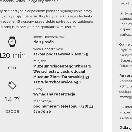
Wincenty Witos, kolega czy dziadzio ?
nauką p
By dać następnie odpowiedz podczas wykonywania pracy,
Dzięku
wykorzystując różne środki plastyczne, ( collage i techniki
zaangaż
mieszane). Stworzony przez siebie portret dzieci zabierają
uczniów
ze sobą jako pamiątka ze spotkania w muzeum.
inspira
wartośc
liczba uczestników
do 25 osób
Opinie 
wiek uczestników
„Byliśmy
120 min
szkoła podstawowa klasy 1-5
plastyc
„Super 
miejsce
Polecam
Muzeum Wincentego Witosa w
min.
Wierzchosławicach, oddział
Rezerw
Muzeum Ziemi Tarnowskiej, 33-
Zaprasz
122 Wierzchosławice 698
PDF z p
uwagi
dostępn
wymagana rezerwacja
14 zł
szczegó
rezerwacja
pod numerem telefonu: (+48) 14
PS. Inf
osoba
679 70 40
Muzeum
zwiedza
Odkryjc