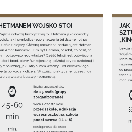
HETMANEM WOJSKO STOI
JAK
SZTU
Zajęcia dotyczą historycznej roli Hetmana jako dowódcy
„KI
wojsk, jak i symbolicznego znaczenia tej dawnej roli po
dzień dzisiejszy. Główną omawianą postacią jest Hetman
Lekcja 
Jan Amor Tarnowski. Kim był Hetman, co robił, co nosił, co
wyjątko
symbolizowało jego władze? Część lekcji jest poświęcona
które s
historii broni, pierw funkcjonalnej, później czysto ozdobnej i
nazywan
symbolicznej, jak i atrybutom władzy - od królewskiego
do proc
berła po kordzik oficera. W części praktycznej uczestnicy
technik
tworzą własną buławę hetmańską.
monume
liczba uczestników
do 25 osób (grupy
zorganizowane)
45-60
wiek uczestników
przedszkole, edukacja
min
wczesnoszkolna, szkoła
podstawowa (kl. 4-8)
m
dostępność dla osób
min.