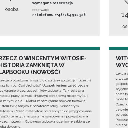
wymagana rezerwacja
osoba
rezerwacja
14
nr telefonu: (+48) 784 912 326
os
RZECZ O WINCENTYM WITOSIE-
WIT
HISTORIA ZAMKNIĘTA W
WYO
LAPBOOKU (NOWOŚĆ)
Lekcja 
z wyszc
Lekcja prowadzona w oparciu o stałą ekspozycję muzealną
gospoda
oraz film pt. „Cud Jedności”. Uzupełnieniem zajęć będzie
pojęciem
wykonanie przez uczestników lapbooka. Ta kreatywna
obraz t
metoda pracy pozwoli stworzyć obrazkową mapę myśli, a
może te
co za tym idzie – ułatwi zapamiętanie nowych faktów z
Dzieci 
historii związanych z bohaterem lekcji, Wincentym
człowie
Witosem. Część materiałów potrzebnych do przygotowania
portret
książki tematycznej zostanie opracowana i przygotowana
Podczas
przez muzeum. Gotowego lapbooka uczniowie zabiorą ze
nie zna
sobą do domu.