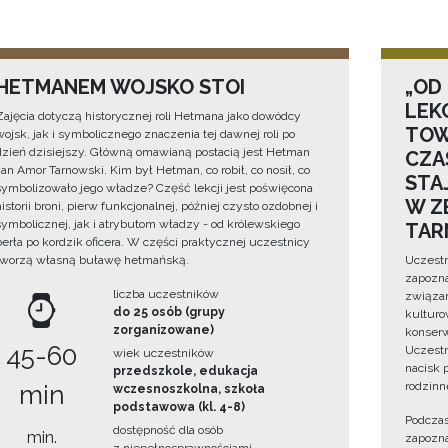
HETMANEM WOJSKO STOI
„OD
LEK
Zajęcia dotyczą historycznej roli Hetmana jako dowódcy
TOW
wojsk, jak i symbolicznego znaczenia tej dawnej roli po
dzień dzisiejszy. Główną omawianą postacią jest Hetman
CZA
Jan Amor Tarnowski. Kim był Hetman, co robił, co nosił, co
STA
symbolizowało jego władze? Część lekcji jest poświęcona
W Z
historii broni, pierw funkcjonalnej, później czysto ozdobnej i
symbolicznej, jak i atrybutom władzy - od królewskiego
TAR
berła po kordzik oficera. W części praktycznej uczestnicy
tworzą własną buławę hetmańską.
Uczestn
zapozna
liczba uczestników
związan
do 25 osób (grupy
kulturo
zorganizowane)
konserwa
45-60
Uczestn
wiek uczestników
nacisk 
przedszkole, edukacja
rodzinn
min
wczesnoszkolna, szkoła
podstawowa (kl. 4-8)
Podczas
dostępność dla osób
min.
zapozna