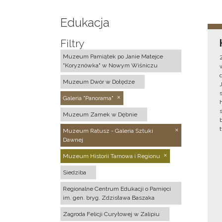
Edukacja
Filtry
Muzeum Pamiątek po Janie Matejce
"Koryznówka" w Nowym Wiśniczu
Muzeum Dwór w Dołędze
Galeria "Panorama"
Muzeum Zamek w Dębnie
Muzeum Ratusz - Galeria Sztuki
Dawnej
Muzeum Historii Tarnowa i Regionu
Siedziba
Regionalne Centrum Edukacji o Pamięci
im. gen. bryg. Zdzisława Baszaka
Zagroda Felicji Curyłowej w Zalipiu