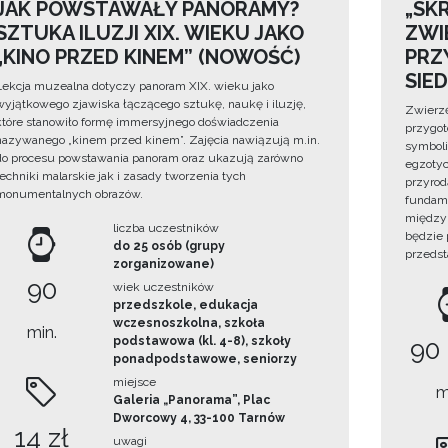
JAK POWSTAWAŁY PANORAMY?
„SKR
SZTUKA ILUZJI XIX. WIEKU JAKO
ZWI
„KINO PRZED KINEM” (NOWOŚĆ)
PRZ
SIE
Lekcja muzealna dotyczy panoram XIX. wieku jako
wyjątkowego zjawiska łączącego sztukę, naukę i iluzję,
Zwierzę
które stanowiło formę immersyjnego doświadczenia
przygo
nazywanego „kinem przed kinem”. Zajęcia nawiązują m.in.
symboli
do procesu powstawania panoram oraz ukazują zarówno
egzotyc
techniki malarskie jak i zasady tworzenia tych
przyrod
monumentalnych obrazów.
fundame
między 
liczba uczestników
będzie
do 25 osób (grupy
przedst
zorganizowane)
90
wiek uczestników
przedszkole, edukacja
wczesnoszkolna, szkoła
min.
podstawowa (kl. 4-8), szkoły
90
ponadpodstawowe, seniorzy
miejsce
m
Galeria „Panorama”, Plac
Dworcowy 4, 33-100 Tarnów
14 zł
uwagi