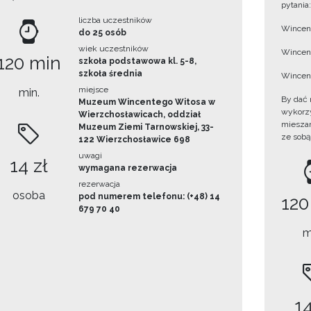
pytania:
liczba uczestników
Wincent
do 25 osób
wiek uczestników
Wincent
120 min
szkoła podstawowa kl. 5-8,
szkoła średnia
Wincent
miejsce
min.
By dać 
Muzeum Wincentego Witosa w
wykorzys
Wierzchosławicach, oddział
mieszan
Muzeum Ziemi Tarnowskiej, 33-
ze sobą
122 Wierzchosławice 698
uwagi
14 zł
wymagana rezerwacja
rezerwacja
osoba
pod numerem telefonu: (+48) 14
120
679 70 40
m
14