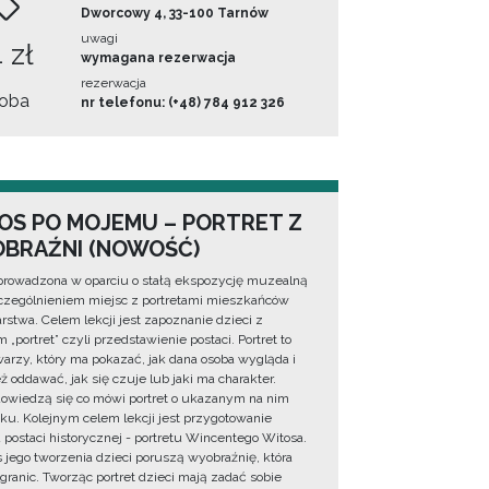
Dworcowy 4, 33-100 Tarnów
uwagi
 zł
wymagana rezerwacja
rezerwacja
oba
nr telefonu: (+48) 784 912 326
OS PO MOJEMU – PORTRET Z
BRAŹNI (NOWOŚĆ)
prowadzona w oparciu o stałą ekspozycję muzealną
zególnieniem miejsc z portretami mieszkańców
rstwa. Celem lekcji jest zapoznanie dzieci z
 „portret” czyli przedstawienie postaci. Portret to
warzy, który ma pokazać, jak dana osoba wygląda i
ż oddawać, jak się czuje lub jaki ma charakter.
dowiedzą się co mówi portret o ukazanym na nim
ku. Kolejnym celem lekcji jest przygotowanie
u postaci historycznej - portretu Wincentego Witosa.
 jego tworzenia dzieci poruszą wyobraźnię, która
 granic. Tworząc portret dzieci mają zadać sobie