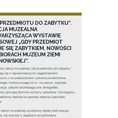
 PRZEDMIOTU DO ZABYTKU”.
CJA MUZEALNA
ARZYSZĄCA WYSTAWIE
SOWEJ „GDY PRZEDMIOT
JE SIĘ ZABYTKIEM. NOWOŚCI
BIORACH MUZEUM ZIEMI
NOWSKIEJ”.
icy lekcji muzealnej „Od przedmiotu do zabytku”
ją się z najważniejszymi zagadnieniami
ymi z muzealnictwem i ochroną dziedzictwa
wego i historycznego (m.in. muzeum, zabytek,
cja, zabytki archeologiczne, etnografia).
icy poznają techniki ochrony zabytków. Szczególny
położony będzie na sposoby dbania o pamiątki
e.
 lekcji muzealnej uczestnicy będą mieli okazję
ć się również z replikami przedmiotów