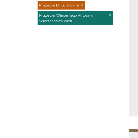
Muzeum Etnograficzne
Muzeum Wincentego Witosa w
Wierzchosławicach