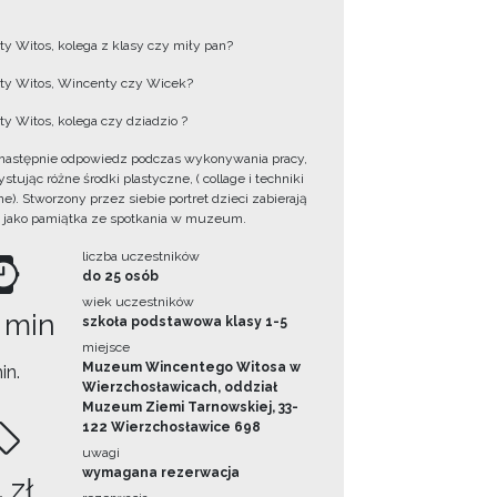
y Witos, kolega z klasy czy miły pan?
y Witos, Wincenty czy Wicek?
y Witos, kolega czy dziadzio ?
następnie odpowiedz podczas wykonywania pracy,
tując różne środki plastyczne, ( collage i techniki
e). Stworzony przez siebie portret dzieci zabierają
 jako pamiątka ze spotkania w muzeum.
liczba uczestników
do 25 osób
wiek uczestników
 min
szkoła podstawowa klasy 1-5
miejsce
Muzeum Wincentego Witosa w
in.
Wierzchosławicach, oddział
Muzeum Ziemi Tarnowskiej, 33-
122 Wierzchosławice 698
uwagi
wymagana rezerwacja
 zł