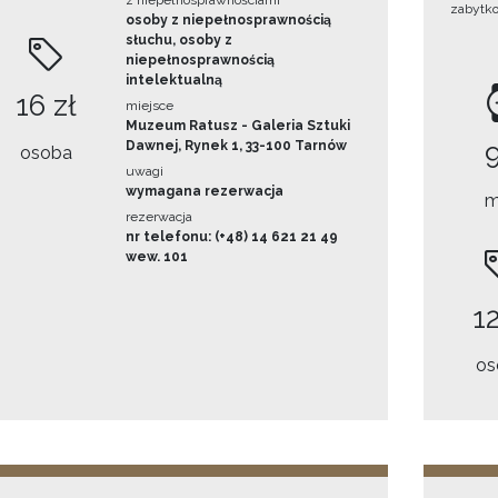
z niepełnosprawnościami
zabytk
osoby z niepełnosprawnością
słuchu, osoby z
niepełnosprawnością
intelektualną
16 zł
miejsce
Muzeum Ratusz - Galeria Sztuki
Dawnej, Rynek 1, 33-100 Tarnów
osoba
uwagi
wymagana rezerwacja
m
rezerwacja
nr telefonu: (+48) 14 621 21 49
wew. 101
12
os