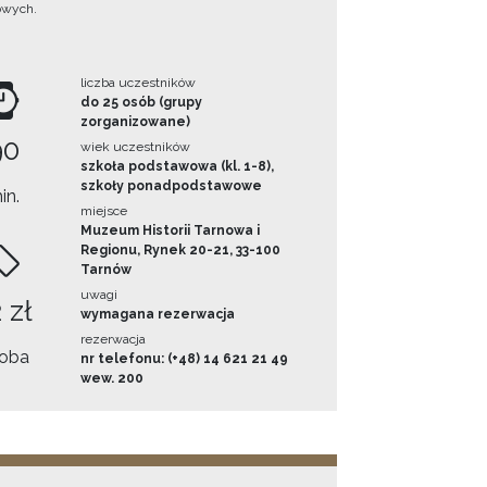
owych.
liczba uczestników
do 25 osób (grupy
zorganizowane)
90
wiek uczestników
szkoła podstawowa (kl. 1-8),
szkoły ponadpodstawowe
in.
miejsce
Muzeum Historii Tarnowa i
Regionu, Rynek 20-21, 33-100
Tarnów
uwagi
 zł
wymagana rezerwacja
rezerwacja
oba
nr telefonu: (+48) 14 621 21 49
wew. 200