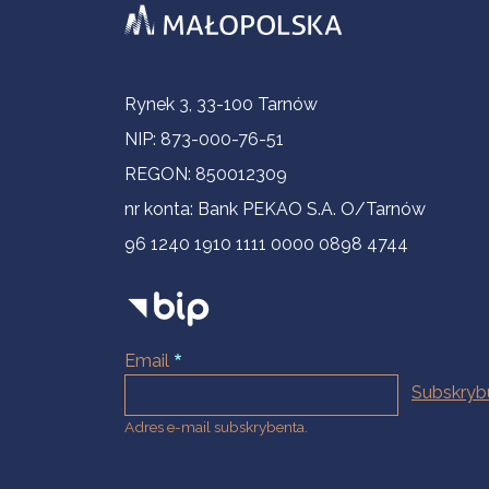
Informacje kontaktowe
Rynek 3, 33-100 Tarnów
NIP: 873-000-76-51
REGON: 850012309
nr konta: Bank PEKAO S.A. O/Tarnów
96 1240 1910 1111 0000 0898 4744
Email
Adres e-mail subskrybenta.