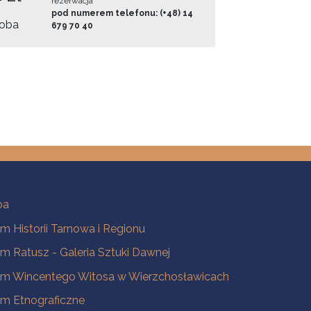
rezerwacja
pod numerem telefonu: (+48) 14
oba
679 70 40
ba
 Historii Tarnowa i Regionu
 Ratusz - Galeria Sztuki Dawnej
m Wincentego Witosa w Wierzchosławicach
m Etnograficzne