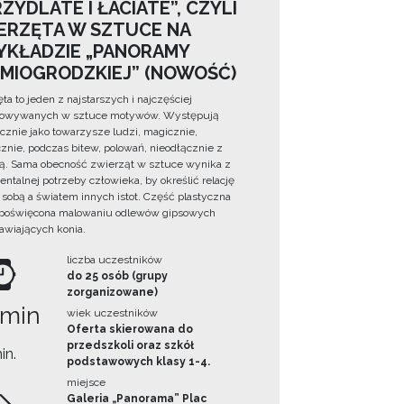
ZYDLATE I ŁACIATE”, CZYLI
ERZĘTA W SZTUCE NA
YKŁADZIE „PANORAMY
DMIOGRODZKIEJ” (NOWOŚĆ)
ta to jeden z najstarszych i najczęściej
towywanych w sztuce motywów. Występują
cznie jako towarzysze ludzi, magicznie,
znie, podczas bitew, polowań, nieodłącznie z
ą. Sama obecność zwierząt w sztuce wynika z
ntalnej potrzeby człowieka, by określić relację
sobą a światem innych istot. Część plastyczna
 poświęcona malowaniu odlewów gipsowych
awiających konia.
liczba uczestników
do 25 osób (grupy
zorganizowane)
 min
wiek uczestników
Oferta skierowana do
przedszkoli oraz szkół
in.
podstawowych klasy 1-4.
miejsce
Galeria „Panorama” Plac