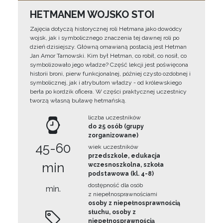
HETMANEM WOJSKO STOI
Zajęcia dotyczą historycznej roli Hetmana jako dowódcy
wojsk, jak i symbolicznego znaczenia tej dawnej roli po
dzień dzisiejszy. Główną omawianą postacią jest Hetman
Jan Amor Tarnowski. Kim był Hetman, co robił, co nosił, co
symbolizowało jego władze? Część lekcji jest poświęcona
historii broni, pierw funkcjonalnej, później czysto ozdobnej i
symbolicznej, jak i atrybutom władzy - od królewskiego
berła po kordzik oficera. W części praktycznej uczestnicy
tworzą własną buławę hetmańską.
liczba uczestników
do 25 osób (grupy
zorganizowane)
45-60
wiek uczestników
przedszkole, edukacja
min
wczesnoszkolna, szkoła
podstawowa (kl. 4-8)
dostępność dla osób
min.
z niepełnosprawnościami
osoby z niepełnosprawnością
słuchu, osoby z
niepełnosprawnością