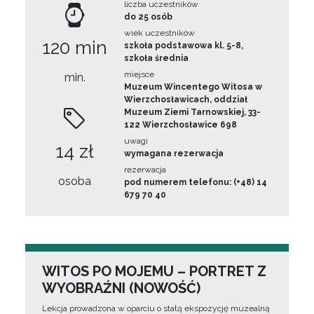
liczba uczestników
do 25 osób
wiek uczestników
120 min
szkoła podstawowa kl. 5-8,
szkoła średnia
miejsce
min.
Muzeum Wincentego Witosa w
Wierzchosławicach, oddział
Muzeum Ziemi Tarnowskiej, 33-
122 Wierzchosławice 698
uwagi
14 zł
wymagana rezerwacja
rezerwacja
osoba
pod numerem telefonu: (+48) 14
679 70 40
WITOS PO MOJEMU – PORTRET Z
WYOBRAŹNI (NOWOŚĆ)
Lekcja prowadzona w oparciu o stałą ekspozycję muzealną