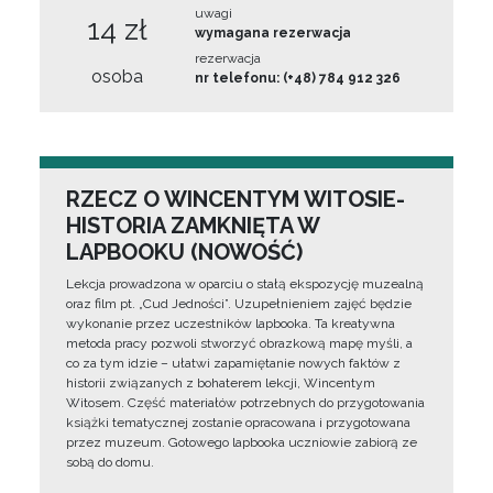
uwagi
14 zł
wymagana rezerwacja
rezerwacja
osoba
nr telefonu: (+48) 784 912 326
RZECZ O WINCENTYM WITOSIE-
HISTORIA ZAMKNIĘTA W
LAPBOOKU (NOWOŚĆ)
Lekcja prowadzona w oparciu o stałą ekspozycję muzealną
oraz film pt. „Cud Jedności”. Uzupełnieniem zajęć będzie
wykonanie przez uczestników lapbooka. Ta kreatywna
metoda pracy pozwoli stworzyć obrazkową mapę myśli, a
co za tym idzie – ułatwi zapamiętanie nowych faktów z
historii związanych z bohaterem lekcji, Wincentym
Witosem. Część materiałów potrzebnych do przygotowania
książki tematycznej zostanie opracowana i przygotowana
przez muzeum. Gotowego lapbooka uczniowie zabiorą ze
sobą do domu.