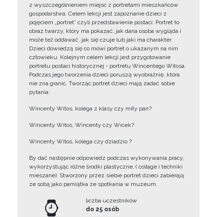
z wyszczególnieniem miejsc z portretami mieszkańców
gospodarstwa. Celem lekcji jest zapoznanie dzieci z
pojęciem „portret” czyli przedstawienie postaci. Portret to
obraz twarzy, który ma pokazać, jak dana osoba wygląda i
może też oddawać, jak się czuje lub jaki ma charakter.
Dzieci dowiedzą się co mówi portret o ukazanym na nim
człowieku. Kolejnym celem lekcji jest przygotowanie
portretu postaci historycznej - portretu Wincentego Witosa.
Podczas jego tworzenia dzieci poruszą wyobraźnię, która
nie zna granic. Tworząc portret dzieci mają zadać sobie
pytania:
Wincenty Witos, kolega z klasy czy miły pan?
Wincenty Witos, Wincenty czy Wicek?
Wincenty Witos, kolega czy dziadzio ?
By dać następnie odpowiedz podczas wykonywania pracy,
wykorzystując różne środki plastyczne, ( collage i techniki
mieszane). Stworzony przez siebie portret dzieci zabierają
ze sobą jako pamiątka ze spotkania w muzeum.
liczba uczestników
do 25 osób