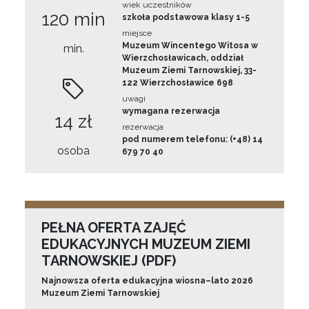
wiek uczestników
120 min
szkoła podstawowa klasy 1-5
miejsce
Muzeum Wincentego Witosa w
min.
Wierzchosławicach, oddział
Muzeum Ziemi Tarnowskiej, 33-
122 Wierzchosławice 698
uwagi
wymagana rezerwacja
14 zł
rezerwacja
pod numerem telefonu: (+48) 14
osoba
679 70 40
PEŁNA OFERTA ZAJĘĆ
EDUKACYJNYCH MUZEUM ZIEMI
TARNOWSKIEJ (PDF)
Najnowsza oferta edukacyjna wiosna–lato 2026
Muzeum Ziemi Tarnowskiej