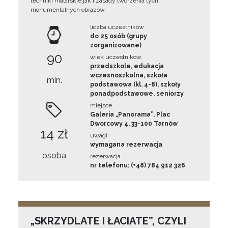
techniki malarskie jak i zasady tworzenia tych
monumentalnych obrazów.
liczba uczestników
do 25 osób (grupy
zorganizowane)
90
wiek uczestników
przedszkole, edukacja
wczesnoszkolna, szkoła
min.
podstawowa (kl. 4-8), szkoły
ponadpodstawowe, seniorzy
miejsce
Galeria „Panorama”, Plac
Dworcowy 4, 33-100 Tarnów
14 zł
uwagi
wymagana rezerwacja
osoba
rezerwacja
nr telefonu: (+48) 784 912 326
„SKRZYDLATE I ŁACIATE”, CZYLI