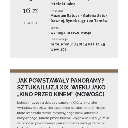
intelektualną
16 zł
miejsce
Muzeum Ratusz - Galeria Sztuki
Dawnej, Rynek 1, 33-100 Tarnów
osoba
uwagi
wymagana rezerwacja
rezerwacja
nr telefonu: (+48) 14 621 21 49
wew. 101
JAK POWSTAWAŁY PANORAMY?
SZTUKA ILUZJI XIX. WIEKU JAKO
„KINO PRZED KINEM” (NOWOŚĆ)
Lekcja muzealna dotyczy panoram XIX. wieku jako
wyjątkowego zjawiska łączącego sztukę, naukę i iluzję,
które stanowiło formę immersyjnego doświadczenia
nazywanego „kinem przed kinem”. Zajęcia nawiązują m.in.
do procesu powstawania panoram oraz ukazują zarówno