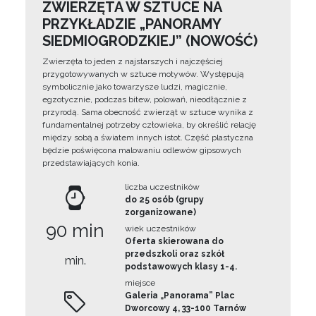
ZWIERZĘTA W SZTUCE NA
PRZYKŁADZIE „PANORAMY
SIEDMIOGRODZKIEJ” (NOWOŚĆ)
Zwierzęta to jeden z najstarszych i najczęściej
przygotowywanych w sztuce motywów. Występują
symbolicznie jako towarzysze ludzi, magicznie,
egzotycznie, podczas bitew, polowań, nieodłącznie z
przyrodą. Sama obecność zwierząt w sztuce wynika z
fundamentalnej potrzeby człowieka, by określić relację
między sobą a światem innych istot. Część plastyczna
będzie poświęcona malowaniu odlewów gipsowych
przedstawiających konia.
liczba uczestników
do 25 osób (grupy
zorganizowane)
90 min
wiek uczestników
Oferta skierowana do
przedszkoli oraz szkół
min.
podstawowych klasy 1-4.
miejsce
Galeria „Panorama” Plac
Dworcowy 4, 33-100 Tarnów