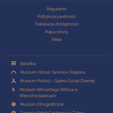
Na skróty
Regulamin
Polityka prywatności
Deklaracja dostępności
Mapa strony
Sklep
Oddziały
Siedziba
Muzeum Historii Tarnowa i Regionu
Muzeum Ratusz - Galeria Sztuki Dawnej
Muzeum Wincentego Witosa w
Wierzchosławicach
Muzeum Etnograficzne
Zagroda Felicji Curyłowej w Zalipiu