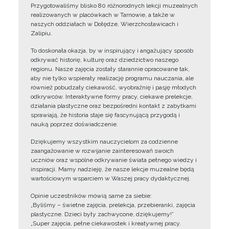
Przygotowaliśmy blisko 80 różnorodnych lekcji muzealnych
realizowanych w placówkach w Tarnowie, a także w
naszych oddziałach w Dołędze, Wierzchosławicach i
Zalipiu.
To doskonała okazja, by w inspirujący i angażujący sposób
odkrywać historię, kulturę oraz dziedzictwo naszego
regionu. Nasze zajęcia zostały starannie opracowane tak,
aby nie tylko wspierały realizację programu nauczania, ale
również pobudzały ciekawość, wyobraźnię i pasję młodych
odkrywców. Interaktywne formy pracy, ciekawe prelekcje,
działania plastyczne oraz bezpośredni kontakt z zabytkami
sprawiają, że historia staje się fascynującą przygodą i
nauką poprzez doświadczenie.
Dziękujemy wszystkim nauczycielom za codzienne
zaangażowanie w rozwijanie zainteresowań swoich
uczniów oraz wspólne odkrywanie świata pełnego wiedzy i
inspiracji. Mamy nadzieję, że nasze lekcje muzealne będą
wartościowym wsparciem w Waszej pracy dydaktycznej.
Opinie uczestników mówią same za siebie:
„Byliśmy – świetne zajęcia, prelekcja, przebieranki, zajęcia
plastyczne. Dzieci były zachwycone, dziękujemy!”
„Super zajęcia, pełne ciekawostek i kreatywnej pracy.