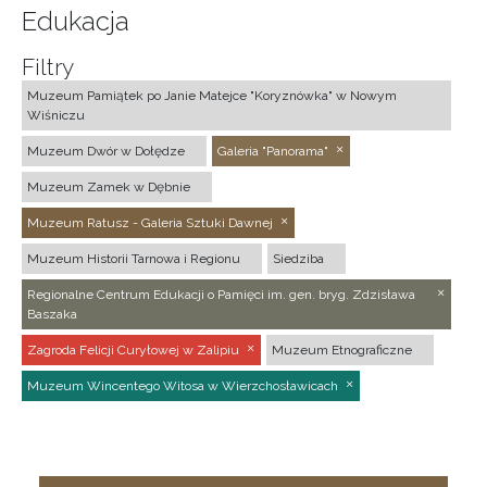
Edukacja
Filtry
Muzeum Pamiątek po Janie Matejce "Koryznówka" w Nowym
Wiśniczu
Muzeum Dwór w Dołędze
Galeria "Panorama"
Muzeum Zamek w Dębnie
Muzeum Ratusz - Galeria Sztuki Dawnej
Muzeum Historii Tarnowa i Regionu
Siedziba
Regionalne Centrum Edukacji o Pamięci im. gen. bryg. Zdzisława
Baszaka
Zagroda Felicji Curyłowej w Zalipiu
Muzeum Etnograficzne
Muzeum Wincentego Witosa w Wierzchosławicach