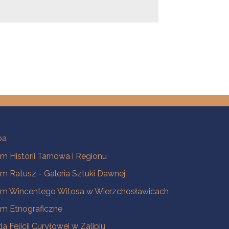
ba
 Historii Tarnowa i Regionu
 Ratusz - Galeria Sztuki Dawnej
m Wincentego Witosa w Wierzchosławicach
m Etnograficzne
a Felicji Curyłowej w Zalipiu