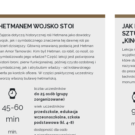
HETMANEM WOJSKO STOI
JAK
SZTU
Zajęcia dotyczą historycznej roli Hetmana jako dowódcy
„KI
wojsk, jak i symbolicznego znaczenia tej dawnej roli po
dzień dzisiejszy. Główną omawianą postacią jest Hetman
Lekcja 
Jan Amor Tarnowski. Kim był Hetman, co robił, co nosił, co
wyjątko
symbolizowało jego władze? Część lekcji jest poświęcona
które s
historii broni, pierw funkcjonalnej, później czysto ozdobnej i
nazywan
symbolicznej, jak i atrybutom władzy - od królewskiego
do proc
berła po kordzik oficera. W części praktycznej uczestnicy
technik
tworzą własną buławę hetmańską.
monume
liczba uczestników
do 25 osób (grupy
zorganizowane)
45-60
wiek uczestników
przedszkole, edukacja
min
wczesnoszkolna, szkoła
podstawowa (kl. 4-8)
m
dostępność dla osób
min.