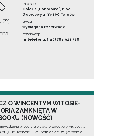
miejsce
Galeria „Panorama”, Plac
Dworcowy 4, 33-100 Tarnów
 zł
uwagi
wymagana rezerwacja
oba
rezerwacja
nr telefonu: (+48) 784 912 326
CZ O WINCENTYM WITOSIE-
TORIA ZAMKNIĘTA W
BOOKU (NOWOŚĆ)
prowadzona w oparciu o stałą ekspozycję muzealną
lm pt. „Cud Jedności”. Uzupełnieniem zajęć będzie