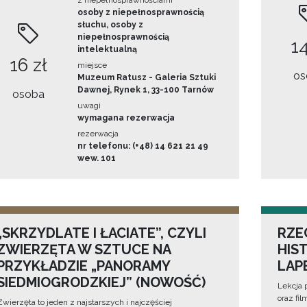
z niepełnosprawnościami
osoby z niepełnosprawnością
słuchu, osoby z
niepełnosprawnością
14
intelektualną
16 zł
miejsce
os
Muzeum Ratusz - Galeria Sztuki
Dawnej, Rynek 1, 33-100 Tarnów
osoba
uwagi
wymagana rezerwacja
rezerwacja
nr telefonu: (+48) 14 621 21 49
wew. 101
„SKRZYDLATE I ŁACIATE”, CZYLI
RZE
ZWIERZĘTA W SZTUCE NA
HIS
PRZYKŁADZIE „PANORAMY
LAP
SIEDMIOGRODZKIEJ” (NOWOŚĆ)
Lekcja 
oraz fi
Zwierzęta to jeden z najstarszych i najczęściej