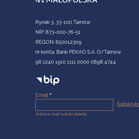
Informacje kontaktowe
Rynek 3, 33-100 Tarnów
NIP: 873-000-76-51
REGON: 850012309
nr konta: Bank PEKAO S.A. O/Tarnów
96 1240 1910 1111 0000 0898 4744
Email
Adres e-mail subskrybenta.