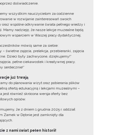
oprzez doświadczenie.
jemy wszystkim nauczycielom za codzienne
owanie w rozwijanie zainteresowań swoich
 oraz wspólne odkrywanie świata pełnego wiedzy i
cji. Mamy nadzieję, że nasze lekcje muzealne będą
iowym wsparciem w Waszej pracy dydaktycznej.
uczestników mówią same za siebie:
 – świetne zajęcia, prelekcja, przebieranki, zajęcia
zne. Dzieci były zachwycone, dziękujemy!”
zajęcia, pełne ciekawostek i kreatywnej pracy.
y serdecznie!”
acje już trwają
amy do planowania wizyt oraz pobierania plików
ełną ofertą edukacyjną i lekcjami muzealnymi –
a jest również skrócona wersja oferty bez
łowych opisów.
ormujemy, że z dniem 1 grudnia 2025 r. oddział
 Zamek w Dębnie jest zamknięty dla
jących.
ie z nami świat pełen historii!