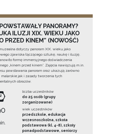
 POWSTAWAŁY PANORAMY?
KA ILUZJI XIX. WIEKU JAKO
NO PRZED KINEM” (NOWOŚĆ)
muzealna dotyczy panoram XIX. wieku jako
wego zjawiska łączącego sztukę, naukę i iluzję,
tanowiło formę immersyjnego doświadczenia
ego „kinem przed kinem”. Zajęcia nawiązują m.in.
esu powstawania panoram oraz ukazują zarówno
i malarskie jak i zasady tworzenia tych
ntalnych obrazów.
liczba uczestników
do 25 osób (grupy
zorganizowane)
90
wiek uczestników
przedszkole, edukacja
wczesnoszkolna, szkoła
in.
podstawowa (kl. 4-8), szkoły
ponadpodstawowe, seniorzy