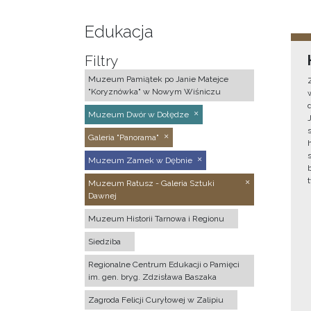
Edukacja
Filtry
Muzeum Pamiątek po Janie Matejce
"Koryznówka" w Nowym Wiśniczu
Muzeum Dwór w Dołędze
Galeria "Panorama"
Muzeum Zamek w Dębnie
Muzeum Ratusz - Galeria Sztuki
Dawnej
Muzeum Historii Tarnowa i Regionu
Siedziba
Regionalne Centrum Edukacji o Pamięci
im. gen. bryg. Zdzisława Baszaka
Zagroda Felicji Curyłowej w Zalipiu