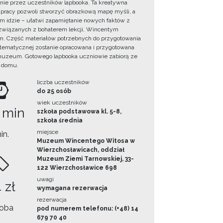
ie przez uczestników lapbooka. Ta kreatywna
pracy pozwoli stworzyć obrazkową mapę myśli, a
ym idzie – ułatwi zapamiętanie nowych faktów z
i związanych z bohaterem lekcji, Wincentym
. Część materiałów potrzebnych do przygotowania
 tematycznej zostanie opracowana i przygotowana
uzeum. Gotowego lapbooka uczniowie zabiorą ze
 domu.
liczba uczestników
do 25 osób
wiek uczestników
 min
szkoła podstawowa kl. 5-8,
szkoła średnia
miejsce
in.
Muzeum Wincentego Witosa w
Wierzchosławicach, oddział
Muzeum Ziemi Tarnowskiej, 33-
122 Wierzchosławice 698
uwagi
 zł
wymagana rezerwacja
rezerwacja
oba
pod numerem telefonu: (+48) 14
679 70 40