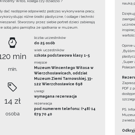
Wincenty Witos, kolega czy dziadzio ?
nauką p
By dać następnie odpowiedz podczas wykonywania pracy,
Dzięku
wykorzystując różne środki plastyczne, ( collage i techniki
zaangaż
mieszane). Stworzony przez siebie portret dzieci zabierają
uczniów
ze sobą jako pamiątka ze spotkania w muzeum.
inspira
wartośc
liczba uczestników
do 25 osób
Opinie 
wiek uczestników
„Byliśmy
120 min
szkoła podstawowa klasy 1-5
plastyc
„Super 
miejsce
Polecam
Muzeum Wincentego Witosa w
min.
Wierzchosławicach, oddział
Rezerw
Muzeum Ziemi Tarnowskiej, 33-
Zaprasz
122 Wierzchosławice 698
PDF z p
uwagi
dostępn
wymagana rezerwacja
14 zł
szczegó
rezerwacja
pod numerem telefonu: (+48) 14
PS. Inf
osoba
679 70 40
Muzeum
zwiedza
Odkryjc