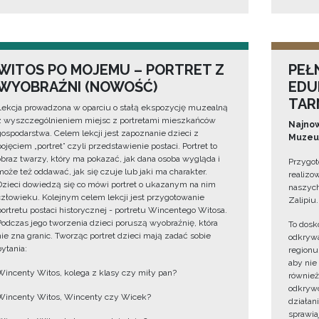
WITOS PO MOJEMU – PORTRET Z
PEŁ
WYOBRAŹNI (NOWOŚĆ)
EDU
TAR
Lekcja prowadzona w oparciu o stałą ekspozycję muzealną
z wyszczególnieniem miejsc z portretami mieszkańców
Najnow
gospodarstwa. Celem lekcji jest zapoznanie dzieci z
Muzeum
pojęciem „portret” czyli przedstawienie postaci. Portret to
obraz twarzy, który ma pokazać, jak dana osoba wygląda i
Przygot
może też oddawać, jak się czuje lub jaki ma charakter.
realizo
Dzieci dowiedzą się co mówi portret o ukazanym na nim
naszych
człowieku. Kolejnym celem lekcji jest przygotowanie
Zalipiu.
portretu postaci historycznej - portretu Wincentego Witosa.
Podczas jego tworzenia dzieci poruszą wyobraźnię, która
To dosk
nie zna granic. Tworząc portret dzieci mają zadać sobie
odkrywa
pytania:
regionu
aby nie
Wincenty Witos, kolega z klasy czy miły pan?
również
odkrywc
Wincenty Witos, Wincenty czy Wicek?
działan
sprawiaj