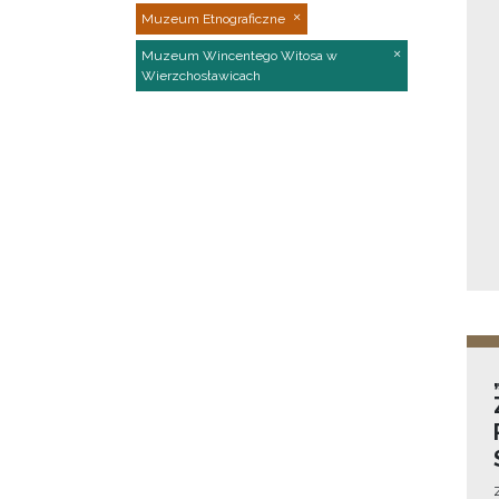
Muzeum Etnograficzne
Muzeum Wincentego Witosa w
Wierzchosławicach