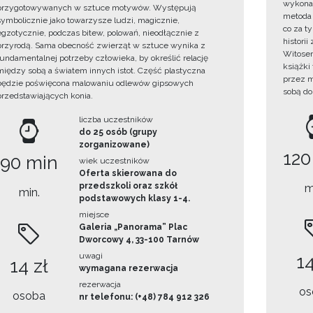
wykonan
przygotowywanych w sztuce motywów. Występują
metoda 
symbolicznie jako towarzysze ludzi, magicznie,
co za t
egzotycznie, podczas bitew, polowań, nieodłącznie z
histori
przyrodą. Sama obecność zwierząt w sztuce wynika z
Witosem
fundamentalnej potrzeby człowieka, by określić relację
książki
między sobą a światem innych istot. Część plastyczna
przez m
będzie poświęcona malowaniu odlewów gipsowych
sobą do
przedstawiających konia.
liczba uczestników
do 25 osób (grupy
zorganizowane)
120
90 min
wiek uczestników
Oferta skierowana do
przedszkoli oraz szkół
m
min.
podstawowych klasy 1-4.
miejsce
Galeria „Panorama” Plac
Dworcowy 4, 33-100 Tarnów
uwagi
14
14 zł
wymagana rezerwacja
rezerwacja
os
osoba
nr telefonu: (+48) 784 912 326