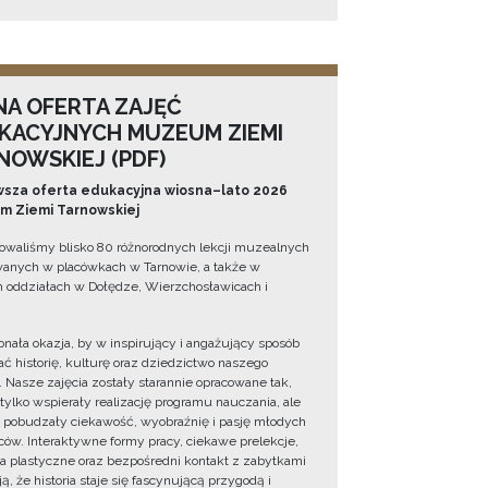
NA OFERTA ZAJĘĆ
KACYJNYCH MUZEUM ZIEMI
NOWSKIEJ (PDF)
sza oferta edukacyjna wiosna–lato 2026
 Ziemi Tarnowskiej
owaliśmy blisko 80 różnorodnych lekcji muzealnych
wanych w placówkach w Tarnowie, a także w
 oddziałach w Dołędze, Wierzchosławicach i
onała okazja, by w inspirujący i angażujący sposób
ć historię, kulturę oraz dziedzictwo naszego
. Nasze zajęcia zostały starannie opracowane tak,
 tylko wspierały realizację programu nauczania, ale
 pobudzały ciekawość, wyobraźnię i pasję młodych
ów. Interaktywne formy pracy, ciekawe prelekcje,
ia plastyczne oraz bezpośredni kontakt z zabytkami
ą, że historia staje się fascynującą przygodą i