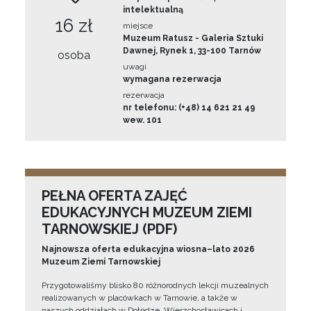
intelektualną
16 zł
miejsce
Muzeum Ratusz - Galeria Sztuki
Dawnej, Rynek 1, 33-100 Tarnów
osoba
uwagi
wymagana rezerwacja
rezerwacja
nr telefonu: (+48) 14 621 21 49
wew. 101
PEŁNA OFERTA ZAJĘĆ
EDUKACYJNYCH MUZEUM ZIEMI
TARNOWSKIEJ (PDF)
Najnowsza oferta edukacyjna wiosna–lato 2026
Muzeum Ziemi Tarnowskiej
Przygotowaliśmy blisko 80 różnorodnych lekcji muzealnych
realizowanych w placówkach w Tarnowie, a także w
naszych oddziałach w Dołędze, Wierzchosławicach i