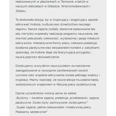
realizowanych w placówkach w Tarnowie, a także w
naszych oddziałach w Dołędze, Wierzchosławicach i
Zalipiu.
To doskonała okazja, by w inspirujący i angażujący sposób
odkrywać historię, kulturę oraz dziedzictwo naszego
regionu. Nasze zajęcia zostały starannie opracowane tak,
aby nie tylko wspierały realizację programu nauczania, ale
również pobudzały ciekawość, wyobraźnię i pasję młodych
odkrywców. Interaktywne formy pracy, ciekawe prelekcje,
działania plastyczne oraz bezpośredni kontakt z zabytkami
sprawiają, że historia staje się fascynującą przygodą i
nauką poprzez doświadczenie.
Dziękujemy wszystkim nauczycielom za codzienne
zaangażowanie w rozwijanie zainteresowań swoich
uczniów oraz wspólne odkrywanie świata pełnego wiedzy i
inspiracji. Mamy nadzieję, że nasze lekcje muzealne będą
wartościowym wsparciem w Waszej pracy dydaktycznej.
Opinie uczestników mówią same za siebie:
„Byliśmy – świetne zajęcia, prelekcja, przebieranki, zajęcia
plastyczne. Dzieci były zachwycone, dziękujemy!”
„Super zajęcia, pełne ciekawostek i kreatywnej pracy.
Polecamy serdecznie!”