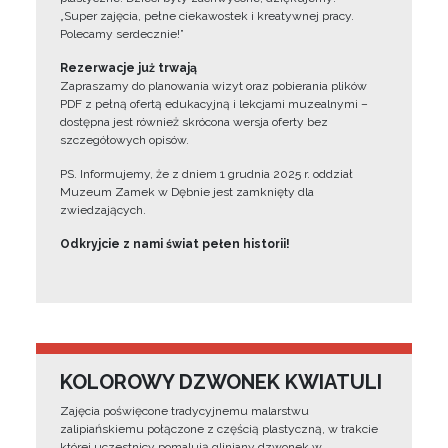
„Super zajęcia, pełne ciekawostek i kreatywnej pracy.
Polecamy serdecznie!”
Rezerwacje już trwają
Zapraszamy do planowania wizyt oraz pobierania plików
PDF z pełną ofertą edukacyjną i lekcjami muzealnymi –
dostępna jest również skrócona wersja oferty bez
szczegółowych opisów.
PS. Informujemy, że z dniem 1 grudnia 2025 r. oddział
Muzeum Zamek w Dębnie jest zamknięty dla
zwiedzających.
Odkryjcie z nami świat pełen historii!
KOLOROWY DZWONEK KWIATULI
Zajęcia poświęcone tradycyjnemu malarstwu
zalipiańskiemu połączone z częścią plastyczną, w trakcie
której uczestnicy pomalują gliniany dzwonek w