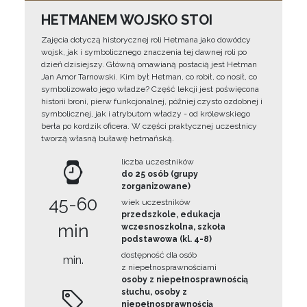
HETMANEM WOJSKO STOI
Zajęcia dotyczą historycznej roli Hetmana jako dowódcy
wojsk, jak i symbolicznego znaczenia tej dawnej roli po
dzień dzisiejszy. Główną omawianą postacią jest Hetman
Jan Amor Tarnowski. Kim był Hetman, co robił, co nosił, co
symbolizowało jego władze? Część lekcji jest poświęcona
historii broni, pierw funkcjonalnej, później czysto ozdobnej i
symbolicznej, jak i atrybutom władzy - od królewskiego
berła po kordzik oficera. W części praktycznej uczestnicy
tworzą własną buławę hetmańską.
liczba uczestników
do 25 osób (grupy
zorganizowane)
45-60
wiek uczestników
przedszkole, edukacja
min
wczesnoszkolna, szkoła
podstawowa (kl. 4-8)
dostępność dla osób
min.
z niepełnosprawnościami
osoby z niepełnosprawnością
słuchu, osoby z
niepełnosprawnością