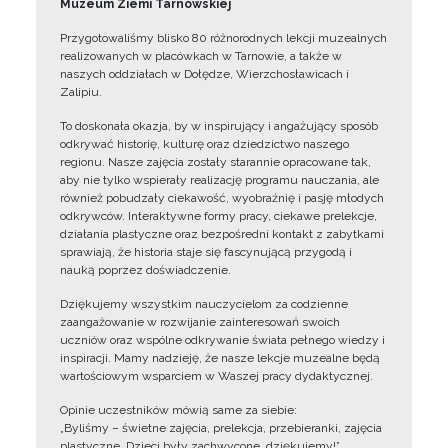
Muzeum Ziemi Tarnowskiej
Przygotowaliśmy blisko 80 różnorodnych lekcji muzealnych
realizowanych w placówkach w Tarnowie, a także w
naszych oddziałach w Dołędze, Wierzchosławicach i
Zalipiu.
To doskonała okazja, by w inspirujący i angażujący sposób
odkrywać historię, kulturę oraz dziedzictwo naszego
regionu. Nasze zajęcia zostały starannie opracowane tak,
aby nie tylko wspierały realizację programu nauczania, ale
również pobudzały ciekawość, wyobraźnię i pasję młodych
odkrywców. Interaktywne formy pracy, ciekawe prelekcje,
działania plastyczne oraz bezpośredni kontakt z zabytkami
sprawiają, że historia staje się fascynującą przygodą i
nauką poprzez doświadczenie.
Dziękujemy wszystkim nauczycielom za codzienne
zaangażowanie w rozwijanie zainteresowań swoich
uczniów oraz wspólne odkrywanie świata pełnego wiedzy i
inspiracji. Mamy nadzieję, że nasze lekcje muzealne będą
wartościowym wsparciem w Waszej pracy dydaktycznej.
Opinie uczestników mówią same za siebie:
„Byliśmy – świetne zajęcia, prelekcja, przebieranki, zajęcia
plastyczne. Dzieci były zachwycone, dziękujemy!”