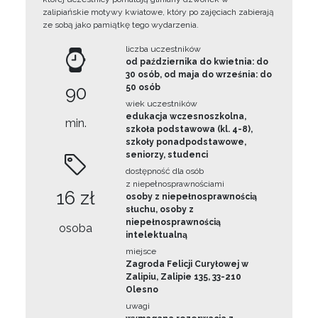
zalipiańskie motywy kwiatowe, który po zajęciach zabierają
ze sobą jako pamiątkę tego wydarzenia.
liczba uczestników
od października do kwietnia: do
30 osób, od maja do września: do
90
50 osób
wiek uczestników
edukacja wczesnoszkolna,
min.
szkoła podstawowa (kl. 4-8),
szkoły ponadpodstawowe,
seniorzy, studenci
dostępność dla osób
z niepełnosprawnościami
16 zł
osoby z niepełnosprawnością
słuchu, osoby z
niepełnosprawnością
osoba
intelektualną
miejsce
Zagroda Felicji Curyłowej w
Zalipiu, Zalipie 135, 33-210
Olesno
uwagi