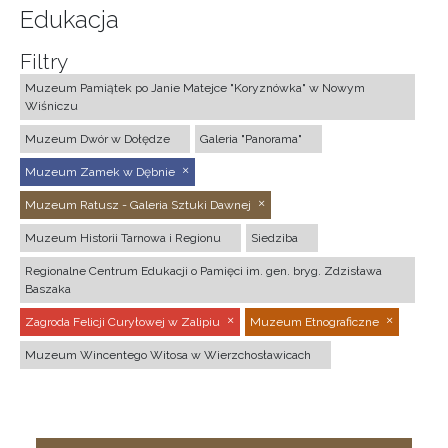
Edukacja
Filtry
Muzeum Pamiątek po Janie Matejce "Koryznówka" w Nowym
Wiśniczu
Muzeum Dwór w Dołędze
Galeria "Panorama"
Muzeum Zamek w Dębnie
Muzeum Ratusz - Galeria Sztuki Dawnej
Muzeum Historii Tarnowa i Regionu
Siedziba
Regionalne Centrum Edukacji o Pamięci im. gen. bryg. Zdzisława
Baszaka
Zagroda Felicji Curyłowej w Zalipiu
Muzeum Etnograficzne
Muzeum Wincentego Witosa w Wierzchosławicach