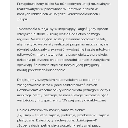
Przygotowaliśmy blisko 80 różnorodnych lekcji muzealnych
realizowanych w placówkach w Tarnowie, a także w
naszych oddziałach w Dołędze, Wierzchosławicach i
Zalipiu.
To doskonała okazja, by w inspirujący i angażujący sposób
odkrywać historię, kulturę oraz dziedzictwo naszego
regionu. Nasze zajęcia zostały starannie opracowane tak,
aby nie tylko wspierały realizację programu nauczania, ale
również pobudzały ciekawość, wyobraźnię i pasję młodych
odkrywców. Interaktywne formy pracy, ciekawe prelekcje,
działania plastyczne oraz bezpośredni kontakt z zabytkami
sprawiają, że historia staje się fascynującą przygodą i
nauką poprzez doświadczenie.
Dziękujemy wszystkim nauczycielom za codzienne
zaangażowanie w rozwijanie zainteresowań swoich
uczniów oraz wspólne odkrywanie świata pełnego wiedzy i
inspiracji. Mamy nadzieję, że nasze lekcje muzealne będą
wartościowym wsparciem w Waszej pracy dydaktycznej.
Opinie uczestników mówią same za siebie:
„Byliśmy – świetne zajęcia, prelekcja, przebieranki, zajęcia
plastyczne. Dzieci były zachwycone, dziękujemy!”
„Super zajęcia, pełne ciekawostek i kreatywnej pracy.