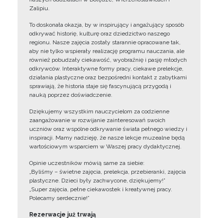
Zalipiu.
To doskonała okazja, by w inspirujący i angażujący sposób
odkrywać historię, kulturę oraz dziedzictwo naszego
regionu. Nasze zajęcia zostały starannie opracowane tak,
aby nie tylko wspierały realizację programu nauczania, ale
również pobudzały ciekawość, wyobraźnię i pasję młodych
odkrywców. Interaktywne formy pracy, ciekawe prelekcje,
działania plastyczne oraz bezpośredni kontakt z zabytkami
sprawiają, że historia staje się fascynującą przygodą i
nauką poprzez doświadczenie.
Dziękujemy wszystkim nauczycielom za codzienne
zaangażowanie w rozwijanie zainteresowań swoich
uczniów oraz wspólne odkrywanie świata pełnego wiedzy i
inspiracji. Mamy nadzieję, że nasze lekcje muzealne będą
wartościowym wsparciem w Waszej pracy dydaktycznej.
Opinie uczestników mówią same za siebie:
„Byliśmy – świetne zajęcia, prelekcja, przebieranki, zajęcia
plastyczne. Dzieci były zachwycone, dziękujemy!”
„Super zajęcia, pełne ciekawostek i kreatywnej pracy.
Polecamy serdecznie!”
Rezerwacje już trwają