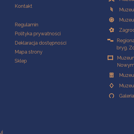
Kontakt
Muzeu
Muzeu
Na skróty
Regulamin
Zagrod
Polityka prywatności
Regiona
Deklaracja dostępności
bryg. Z
Mapa strony
Muzeum
Sklep
Nowym 
Muzeu
Muzeu
Galeri