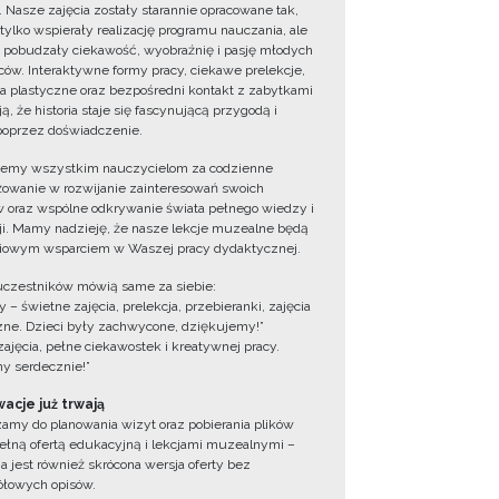
. Nasze zajęcia zostały starannie opracowane tak,
 tylko wspierały realizację programu nauczania, ale
 pobudzały ciekawość, wyobraźnię i pasję młodych
ów. Interaktywne formy pracy, ciekawe prelekcje,
ia plastyczne oraz bezpośredni kontakt z zabytkami
ą, że historia staje się fascynującą przygodą i
oprzez doświadczenie.
jemy wszystkim nauczycielom za codzienne
owanie w rozwijanie zainteresowań swoich
 oraz wspólne odkrywanie świata pełnego wiedzy i
cji. Mamy nadzieję, że nasze lekcje muzealne będą
iowym wsparciem w Waszej pracy dydaktycznej.
uczestników mówią same za siebie:
 – świetne zajęcia, prelekcja, przebieranki, zajęcia
zne. Dzieci były zachwycone, dziękujemy!”
zajęcia, pełne ciekawostek i kreatywnej pracy.
y serdecznie!”
acje już trwają
amy do planowania wizyt oraz pobierania plików
ełną ofertą edukacyjną i lekcjami muzealnymi –
a jest również skrócona wersja oferty bez
łowych opisów.