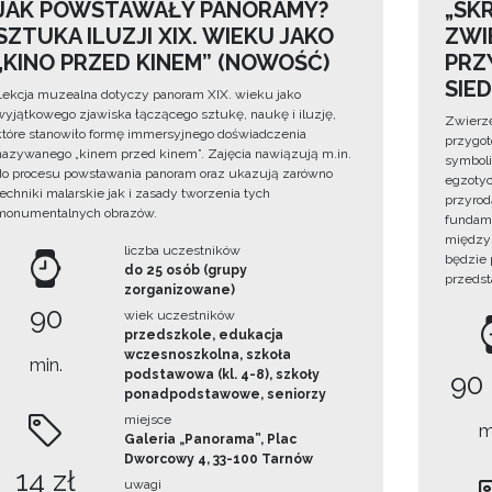
JAK POWSTAWAŁY PANORAMY?
„SKR
SZTUKA ILUZJI XIX. WIEKU JAKO
ZWI
„KINO PRZED KINEM” (NOWOŚĆ)
PRZ
SIE
Lekcja muzealna dotyczy panoram XIX. wieku jako
wyjątkowego zjawiska łączącego sztukę, naukę i iluzję,
Zwierzę
które stanowiło formę immersyjnego doświadczenia
przygo
nazywanego „kinem przed kinem”. Zajęcia nawiązują m.in.
symboli
do procesu powstawania panoram oraz ukazują zarówno
egzotyc
techniki malarskie jak i zasady tworzenia tych
przyrod
monumentalnych obrazów.
fundame
między 
liczba uczestników
będzie
do 25 osób (grupy
przedst
zorganizowane)
90
wiek uczestników
przedszkole, edukacja
wczesnoszkolna, szkoła
min.
podstawowa (kl. 4-8), szkoły
90
ponadpodstawowe, seniorzy
miejsce
m
Galeria „Panorama”, Plac
Dworcowy 4, 33-100 Tarnów
14 zł
uwagi