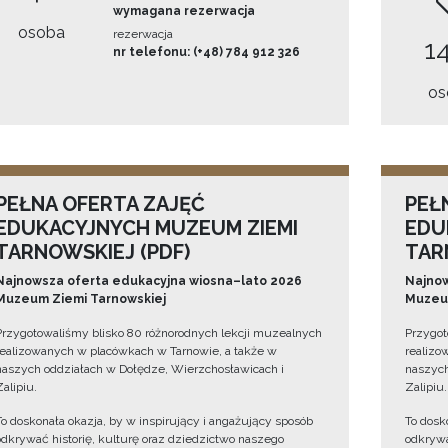
wymagana rezerwacja
osoba
rezerwacja
14
nr telefonu: (+48) 784 912 326
os
PEŁNA OFERTA ZAJĘĆ
PEŁ
EDUKACYJNYCH MUZEUM ZIEMI
EDU
TARNOWSKIEJ (PDF)
TAR
Najnowsza oferta edukacyjna wiosna–lato 2026
Najnow
Muzeum Ziemi Tarnowskiej
Muzeum
Przygotowaliśmy blisko 80 różnorodnych lekcji muzealnych
Przygot
realizowanych w placówkach w Tarnowie, a także w
realizo
naszych oddziałach w Dołędze, Wierzchosławicach i
naszych
Zalipiu.
Zalipiu.
To doskonała okazja, by w inspirujący i angażujący sposób
To dosk
odkrywać historię, kulturę oraz dziedzictwo naszego
odkrywa