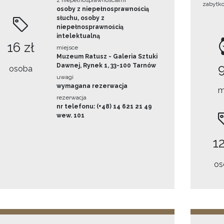
z niepełnosprawnościami
zabytk
osoby z niepełnosprawnością
słuchu, osoby z
niepełnosprawnością
intelektualną
16 zł
miejsce
Muzeum Ratusz - Galeria Sztuki
Dawnej, Rynek 1, 33-100 Tarnów
osoba
uwagi
wymagana rezerwacja
m
rezerwacja
nr telefonu: (+48) 14 621 21 49
wew. 101
12
os