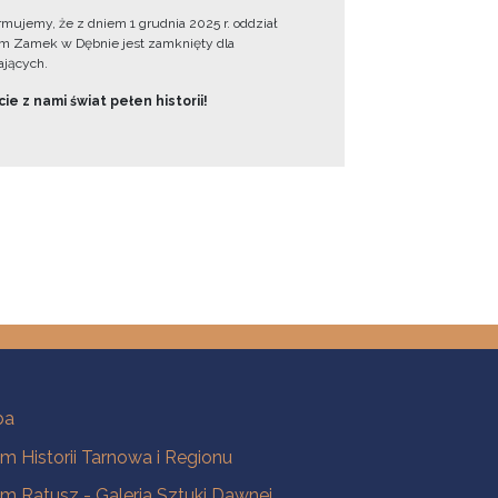
ormujemy, że z dniem 1 grudnia 2025 r. oddział
 Zamek w Dębnie jest zamknięty dla
jących.
ie z nami świat pełen historii!
ba
 Historii Tarnowa i Regionu
 Ratusz - Galeria Sztuki Dawnej