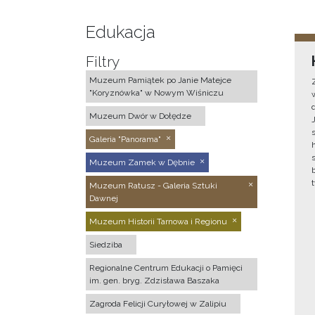
Edukacja
Filtry
Muzeum Pamiątek po Janie Matejce
"Koryznówka" w Nowym Wiśniczu
Muzeum Dwór w Dołędze
Galeria "Panorama"
Muzeum Zamek w Dębnie
Muzeum Ratusz - Galeria Sztuki
Dawnej
Muzeum Historii Tarnowa i Regionu
Siedziba
Regionalne Centrum Edukacji o Pamięci
im. gen. bryg. Zdzisława Baszaka
Zagroda Felicji Curyłowej w Zalipiu