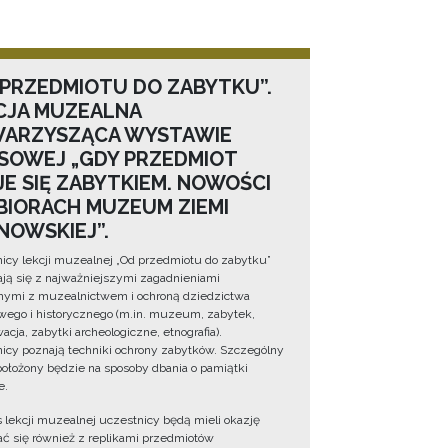
 PRZEDMIOTU DO ZABYTKU”.
CJA MUZEALNA
ARZYSZĄCA WYSTAWIE
SOWEJ „GDY PRZEDMIOT
JE SIĘ ZABYTKIEM. NOWOŚCI
BIORACH MUZEUM ZIEMI
NOWSKIEJ”.
icy lekcji muzealnej „Od przedmiotu do zabytku”
ją się z najważniejszymi zagadnieniami
ymi z muzealnictwem i ochroną dziedzictwa
wego i historycznego (m.in. muzeum, zabytek,
cja, zabytki archeologiczne, etnografia).
icy poznają techniki ochrony zabytków. Szczególny
położony będzie na sposoby dbania o pamiątki
e.
 lekcji muzealnej uczestnicy będą mieli okazję
ć się również z replikami przedmiotów