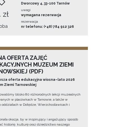
Dworcowy 4, 33-100 Tarnów
uwagi
 zł
wymagana rezerwacja
rezerwacja
oba
nr telefonu: (+48) 784 912 326
NA OFERTA ZAJĘĆ
KACYJNYCH MUZEUM ZIEMI
NOWSKIEJ (PDF)
sza oferta edukacyjna wiosna–lato 2026
 Ziemi Tarnowskiej
owaliśmy blisko 80 różnorodnych lekcji muzealnych
wanych w placówkach w Tarnowie, a także w
 oddziałach w Dołędze, Wierzchosławicach i
onała okazja, by w inspirujący i angażujący sposób
ć historię, kulturę oraz dziedzictwo naszego