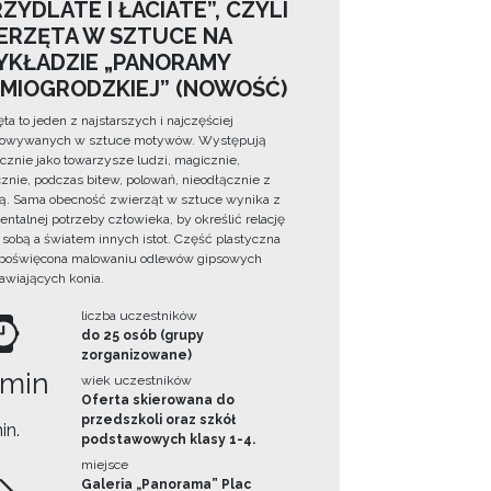
ZYDLATE I ŁACIATE”, CZYLI
ERZĘTA W SZTUCE NA
YKŁADZIE „PANORAMY
DMIOGRODZKIEJ” (NOWOŚĆ)
ta to jeden z najstarszych i najczęściej
towywanych w sztuce motywów. Występują
cznie jako towarzysze ludzi, magicznie,
znie, podczas bitew, polowań, nieodłącznie z
ą. Sama obecność zwierząt w sztuce wynika z
ntalnej potrzeby człowieka, by określić relację
sobą a światem innych istot. Część plastyczna
 poświęcona malowaniu odlewów gipsowych
awiających konia.
liczba uczestników
do 25 osób (grupy
zorganizowane)
 min
wiek uczestników
Oferta skierowana do
przedszkoli oraz szkół
in.
podstawowych klasy 1-4.
miejsce
Galeria „Panorama” Plac