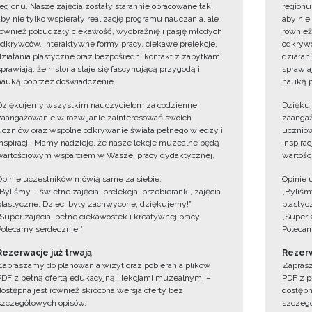
regionu. Nasze zajęcia zostały starannie opracowane tak,
regionu
aby nie tylko wspierały realizację programu nauczania, ale
aby nie
również pobudzały ciekawość, wyobraźnię i pasję młodych
również
odkrywców. Interaktywne formy pracy, ciekawe prelekcje,
odkrywc
działania plastyczne oraz bezpośredni kontakt z zabytkami
działan
sprawiają, że historia staje się fascynującą przygodą i
sprawiaj
nauką poprzez doświadczenie.
nauką p
Dziękujemy wszystkim nauczycielom za codzienne
Dzięku
zaangażowanie w rozwijanie zainteresowań swoich
zaangaż
uczniów oraz wspólne odkrywanie świata pełnego wiedzy i
uczniów
inspiracji. Mamy nadzieję, że nasze lekcje muzealne będą
inspira
wartościowym wsparciem w Waszej pracy dydaktycznej.
wartośc
Opinie uczestników mówią same za siebie:
Opinie 
„Byliśmy – świetne zajęcia, prelekcja, przebieranki, zajęcia
„Byliśmy
plastyczne. Dzieci były zachwycone, dziękujemy!”
plastyc
„Super zajęcia, pełne ciekawostek i kreatywnej pracy.
„Super 
Polecamy serdecznie!”
Polecam
Rezerwacje już trwają
Rezerw
Zapraszamy do planowania wizyt oraz pobierania plików
Zaprasz
PDF z pełną ofertą edukacyjną i lekcjami muzealnymi –
PDF z p
dostępna jest również skrócona wersja oferty bez
dostępn
szczegółowych opisów.
szczegó