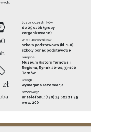
owych.
liczba uczestników
do 25 osób (grupy
zorganizowane)
90
wiek uczestników
szkoła podstawowa (kl. 1-8),
szkoły ponadpodstawowe
in.
miejsce
Muzeum Historii Tarnowa i
Regionu, Rynek 20-21, 33-100
Tarnów
uwagi
 zł
wymagana rezerwacja
rezerwacja
oba
nr telefonu: (+48) 14 621 21 49
wew. 200