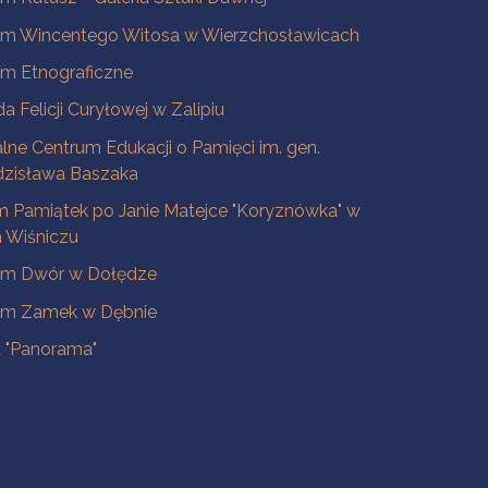
m Wincentego Witosa w Wierzchosławicach
m Etnograficzne
a Felicji Curyłowej w Zalipiu
lne Centrum Edukacji o Pamięci im. gen.
dzisława Baszaka
 Pamiątek po Janie Matejce "Koryznówka" w
Wiśniczu
m Dwór w Dołędze
m Zamek w Dębnie
a "Panorama"