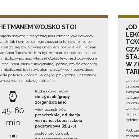
HETMANEM WOJSKO STOI
„OD
LEK
Zajęcia dotyczą historycznej roli Hetmana jako dowódcy
TOW
wojsk, jak i symbolicznego znaczenia tej dawnej roli po
dzień dzisiejszy. Główną omawianą postacią jest Hetman
CZA
Jan Amor Tarnowski. Kim był Hetman, co robił, co nosił, co
STA
symbolizowało jego władze? Część lekcji jest poświęcona
W Z
historii broni, pierw funkcjonalnej, później czysto ozdobnej i
symbolicznej, jak i atrybutom władzy - od królewskiego
TAR
berła po kordzik oficera. W części praktycznej uczestnicy
tworzą własną buławę hetmańską.
Uczestn
zapozna
liczba uczestników
związan
do 25 osób (grupy
kulturo
zorganizowane)
konserwa
45-60
Uczestn
wiek uczestników
nacisk 
przedszkole, edukacja
rodzinn
min
wczesnoszkolna, szkoła
podstawowa (kl. 4-8)
Podczas
dostępność dla osób
min.
zapozna