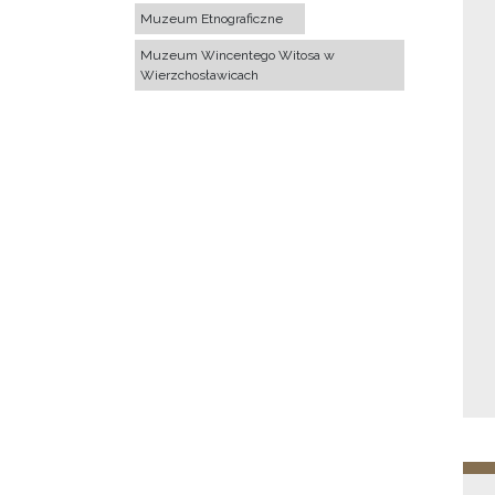
Muzeum Etnograficzne
Muzeum Wincentego Witosa w
Wierzchosławicach