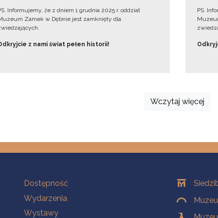
PS. Informujemy, że z dniem 1 grudnia 2025 r. oddział
PS. Inf
Muzeum Zamek w Dębnie jest zamknięty dla
Muzeum
zwiedzających.
zwiedza
Odkryjcie z nami świat pełen historii!
Odkryjc
Wczytaj więcej
Na skróty
Oddziały
Dostępność
Siedzi
Wydarzenia
Muzeum
Wystawy
Muzeum