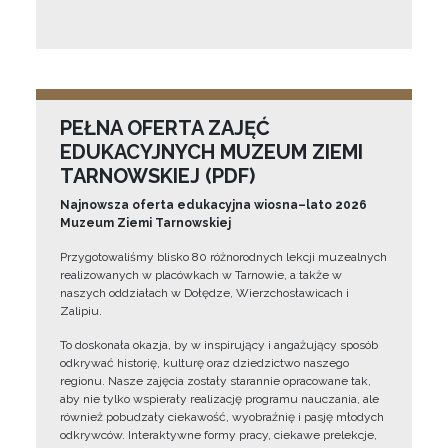
PEŁNA OFERTA ZAJĘĆ
EDUKACYJNYCH MUZEUM ZIEMI
TARNOWSKIEJ (PDF)
Najnowsza oferta edukacyjna wiosna–lato 2026
Muzeum Ziemi Tarnowskiej
Przygotowaliśmy blisko 80 różnorodnych lekcji muzealnych
realizowanych w placówkach w Tarnowie, a także w
naszych oddziałach w Dołędze, Wierzchosławicach i
Zalipiu.
To doskonała okazja, by w inspirujący i angażujący sposób
odkrywać historię, kulturę oraz dziedzictwo naszego
regionu. Nasze zajęcia zostały starannie opracowane tak,
aby nie tylko wspierały realizację programu nauczania, ale
również pobudzały ciekawość, wyobraźnię i pasję młodych
odkrywców. Interaktywne formy pracy, ciekawe prelekcje,