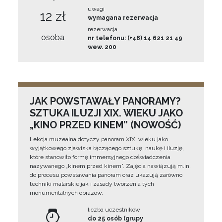
uwagi
12 zł
wymagana rezerwacja
rezerwacja
osoba
nr telefonu: (+48) 14 621 21 49
wew. 200
JAK POWSTAWAŁY PANORAMY?
SZTUKA ILUZJI XIX. WIEKU JAKO
„KINO PRZED KINEM” (NOWOŚĆ)
Lekcja muzealna dotyczy panoram XIX. wieku jako
wyjątkowego zjawiska łączącego sztukę, naukę i iluzję,
które stanowiło formę immersyjnego doświadczenia
nazywanego „kinem przed kinem”. Zajęcia nawiązują m.in.
do procesu powstawania panoram oraz ukazują zarówno
techniki malarskie jak i zasady tworzenia tych
monumentalnych obrazów.
liczba uczestników
do 25 osób (grupy