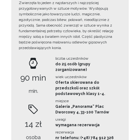
Zwierzęta to jeden z najstarszych i najczęściej
przygotowywanych w sztuce motywów. Występują
symbolicznie jako towarzysze ludzi, magicznie,
egzotycznie, podczas bitew, polowań, nieodłącznie z
przyrodą. Sama obecność zwierząt w sztuce wynika z
fundamentalnej potrzeby człowieka, by określić relację
między sobą a światem innych istot. Część plastyczna
będzie poświęcona malowaniu odlewów gipsowych
przedstawiających konia.
liczba uczestników
do 25 osób (grupy
zorganizowane)
90 min
wiek uczestników
Oferta skierowana do
przedszkoli oraz szkół
min.
podstawowych klasy 1-4.
miejsce
Galeria „Panorama” Plac
Dworcowy 4, 33-100 Tarnów
uwagi
14 zł
wymagana rezerwacja
rezerwacja
osoba
nr telefonu: (+48) 784 912 326