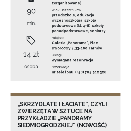
zorganizowane)
90
wiek uczestników
przedszkole, edukacja
wczesnoszkolna, szkoła
min.
podstawowa (kl. 4-8), szkoły
ponadpodstawowe, seniorzy
miejsce
Galeria „Panorama”, Plac
Dworcowy 4, 33-100 Tarnów
14 zł
uwagi
wymagana rezerwacja
osoba
rezerwacja
nr telefonu: (+48) 784 912 326
„SKRZYDLATE I ŁACIATE”, CZYLI
ZWIERZĘTA W SZTUCE NA
PRZYKŁADZIE „PANORAMY
SIEDMIOGRODZKIEJ” (NOWOŚĆ)