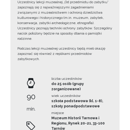
Uczestnicy lekcji muzealnej „Od przedmiotu do zabytku”
zapoznają się z najważniejszymi zagadnieniami
związanymi z muzealnictwem i ochroną dziedzictwa
kulturowego i historycznego (m.in. muzeum, zabytek,
konserwacja, zabytki archeologiczne, etnografia).
Uczestnicy poznają techniki ochrony zabytków. Szczególny
nacisk położony będzie na sposoby dbania o pamiątki
rodzinne.
Podczas lekcji muzealnej uczestnicy będą mieli okazję
zapoznać się również z replikami przedmiotów
zabytkowych.
liczba uczestników
do 25 osób (grupy
zorganizowane)
90
wiek uczestników
szkoła podstawowa (kl. 1-8),
szkoły ponadpodstawowe
min.
miejsce
Muzeum Historii Tarnowa i
Regionu, Rynek 20-21, 33-100
Tarnów