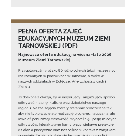
PEŁNA OFERTA ZAJĘĆ
EDUKACYJNYCH MUZEUM ZIEMI
TARNOWSKIEJ (PDF)
Najnowsza oferta edukacyjna wiosna–lato 2026
Muzeum Ziemi Tarnowskiej
Przygotowaliśmy blisko 80 różnorodnych lekcji muzealnych
realizowanych w placówkach w Tarnowie, a także w
naszych oddziałach w Dołędze, Wierzchosławicach i
Zalipiu.
To doskonała okazja, by w inspirujący i angażujący sposób
odkrywać historię, kulturę oraz dziedzictwo naszego
regionu. Nasze zajęcia zostały starannie opracowane tak,
aby nie tylko wspierały realizację programu nauczania, ale
również pobudzały ciekawość, wyobraźnię i pasję młodych
odkrywców. Interaktywne formy pracy, ciekawe prelekcje,
działania plastyczne oraz bezpośredni kontakt z zabytkami
sprawiają, że historia staje się fascynującą przygodą i