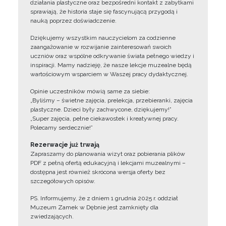
działania plastyczne oraz bezpośredni kontakt z zabytkami
sprawiają, że historia staje się fascynującą przygodą i
nauką poprzez doświadczenie.
Dziękujemy wszystkim nauczycielom za codzienne
zaangażowanie w rozwijanie zainteresowań swoich
uczniów oraz wspólne odkrywanie świata pełnego wiedzy i
inspiracji. Mamy nadzieję, że nasze lekcje muzealne będą
wartościowym wsparciem w Waszej pracy dydaktycznej.
Opinie uczestników mówią same za siebie:
„Byliśmy – świetne zajęcia, prelekcja, przebieranki, zajęcia
plastyczne. Dzieci były zachwycone, dziękujemy!”
„Super zajęcia, pełne ciekawostek i kreatywnej pracy.
Polecamy serdecznie!”
Rezerwacje już trwają
Zapraszamy do planowania wizyt oraz pobierania plików
PDF z pełną ofertą edukacyjną i lekcjami muzealnymi –
dostępna jest również skrócona wersja oferty bez
szczegółowych opisów.
PS. Informujemy, że z dniem 1 grudnia 2025 r. oddział
Muzeum Zamek w Dębnie jest zamknięty dla
zwiedzających.