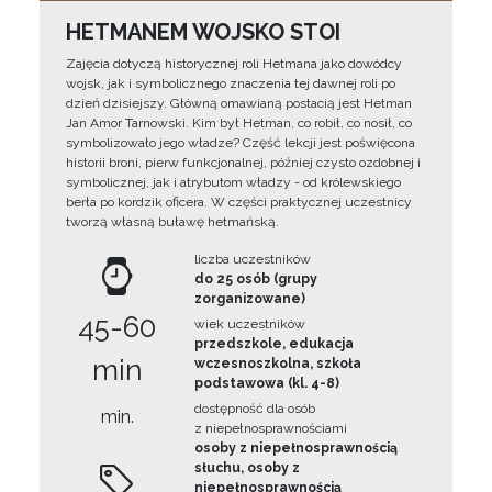
HETMANEM WOJSKO STOI
Zajęcia dotyczą historycznej roli Hetmana jako dowódcy
wojsk, jak i symbolicznego znaczenia tej dawnej roli po
dzień dzisiejszy. Główną omawianą postacią jest Hetman
Jan Amor Tarnowski. Kim był Hetman, co robił, co nosił, co
symbolizowało jego władze? Część lekcji jest poświęcona
historii broni, pierw funkcjonalnej, później czysto ozdobnej i
symbolicznej, jak i atrybutom władzy - od królewskiego
berła po kordzik oficera. W części praktycznej uczestnicy
tworzą własną buławę hetmańską.
liczba uczestników
do 25 osób (grupy
zorganizowane)
45-60
wiek uczestników
przedszkole, edukacja
min
wczesnoszkolna, szkoła
podstawowa (kl. 4-8)
dostępność dla osób
min.
z niepełnosprawnościami
osoby z niepełnosprawnością
słuchu, osoby z
niepełnosprawnością