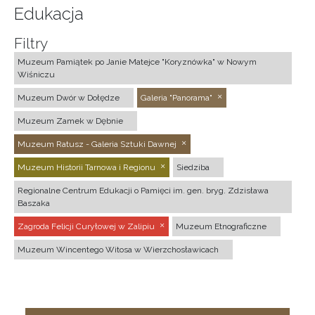
Edukacja
Filtry
Muzeum Pamiątek po Janie Matejce "Koryznówka" w Nowym
Wiśniczu
Muzeum Dwór w Dołędze
Galeria "Panorama"
Muzeum Zamek w Dębnie
Muzeum Ratusz - Galeria Sztuki Dawnej
Muzeum Historii Tarnowa i Regionu
Siedziba
Regionalne Centrum Edukacji o Pamięci im. gen. bryg. Zdzisława
Baszaka
Zagroda Felicji Curyłowej w Zalipiu
Muzeum Etnograficzne
Muzeum Wincentego Witosa w Wierzchosławicach