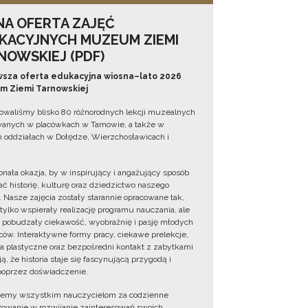
NA OFERTA ZAJĘĆ
KACYJNYCH MUZEUM ZIEMI
NOWSKIEJ (PDF)
sza oferta edukacyjna wiosna–lato 2026
 Ziemi Tarnowskiej
owaliśmy blisko 80 różnorodnych lekcji muzealnych
wanych w placówkach w Tarnowie, a także w
 oddziałach w Dołędze, Wierzchosławicach i
onała okazja, by w inspirujący i angażujący sposób
ć historię, kulturę oraz dziedzictwo naszego
. Nasze zajęcia zostały starannie opracowane tak,
 tylko wspierały realizację programu nauczania, ale
 pobudzały ciekawość, wyobraźnię i pasję młodych
ów. Interaktywne formy pracy, ciekawe prelekcje,
ia plastyczne oraz bezpośredni kontakt z zabytkami
ą, że historia staje się fascynującą przygodą i
oprzez doświadczenie.
jemy wszystkim nauczycielom za codzienne
owanie w rozwijanie zainteresowań swoich