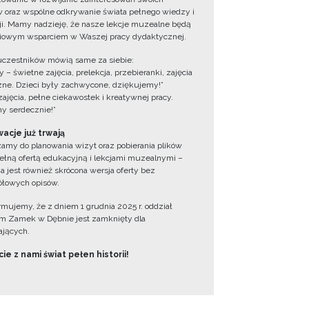
 oraz wspólne odkrywanie świata pełnego wiedzy i
cji. Mamy nadzieję, że nasze lekcje muzealne będą
iowym wsparciem w Waszej pracy dydaktycznej.
uczestników mówią same za siebie:
 – świetne zajęcia, prelekcja, przebieranki, zajęcia
zne. Dzieci były zachwycone, dziękujemy!”
zajęcia, pełne ciekawostek i kreatywnej pracy.
y serdecznie!”
acje już trwają
amy do planowania wizyt oraz pobierania plików
ełną ofertą edukacyjną i lekcjami muzealnymi –
a jest również skrócona wersja oferty bez
łowych opisów.
ormujemy, że z dniem 1 grudnia 2025 r. oddział
 Zamek w Dębnie jest zamknięty dla
jących.
ie z nami świat pełen historii!