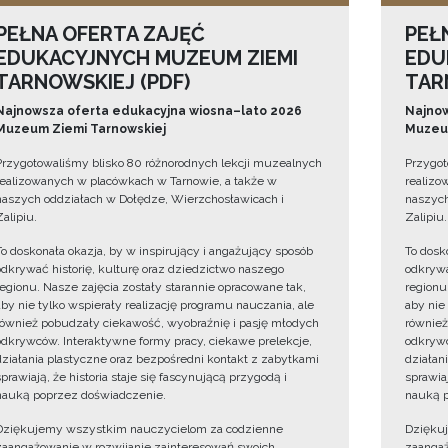
PEŁNA OFERTA ZAJĘĆ
PEŁ
EDUKACYJNYCH MUZEUM ZIEMI
EDU
TARNOWSKIEJ (PDF)
TAR
Najnowsza oferta edukacyjna wiosna–lato 2026
Najnow
Muzeum Ziemi Tarnowskiej
Muzeum
Przygotowaliśmy blisko 80 różnorodnych lekcji muzealnych
Przygot
realizowanych w placówkach w Tarnowie, a także w
realizo
naszych oddziałach w Dołędze, Wierzchosławicach i
naszych
Zalipiu.
Zalipiu.
To doskonała okazja, by w inspirujący i angażujący sposób
To dosk
odkrywać historię, kulturę oraz dziedzictwo naszego
odkrywa
regionu. Nasze zajęcia zostały starannie opracowane tak,
regionu
aby nie tylko wspierały realizację programu nauczania, ale
aby nie
również pobudzały ciekawość, wyobraźnię i pasję młodych
również
odkrywców. Interaktywne formy pracy, ciekawe prelekcje,
odkrywc
działania plastyczne oraz bezpośredni kontakt z zabytkami
działan
sprawiają, że historia staje się fascynującą przygodą i
sprawiaj
nauką poprzez doświadczenie.
nauką p
Dziękujemy wszystkim nauczycielom za codzienne
Dzięku
zaangażowanie w rozwijanie zainteresowań swoich
zaangaż