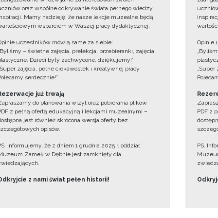
uczniów oraz wspólne odkrywanie świata pełnego wiedzy i
uczniów
inspiracji. Mamy nadzieję, że nasze lekcje muzealne będą
inspira
wartościowym wsparciem w Waszej pracy dydaktycznej.
wartośc
Opinie uczestników mówią same za siebie:
Opinie 
„Byliśmy – świetne zajęcia, prelekcja, przebieranki, zajęcia
„Byliśmy
plastyczne. Dzieci były zachwycone, dziękujemy!”
plastyc
„Super zajęcia, pełne ciekawostek i kreatywnej pracy.
„Super 
Polecamy serdecznie!”
Polecam
Rezerwacje już trwają
Rezerw
Zapraszamy do planowania wizyt oraz pobierania plików
Zaprasz
PDF z pełną ofertą edukacyjną i lekcjami muzealnymi –
PDF z p
dostępna jest również skrócona wersja oferty bez
dostępn
szczegółowych opisów.
szczegó
PS. Informujemy, że z dniem 1 grudnia 2025 r. oddział
PS. Inf
Muzeum Zamek w Dębnie jest zamknięty dla
Muzeum
zwiedzających.
zwiedza
Odkryjcie z nami świat pełen historii!
Odkryjc