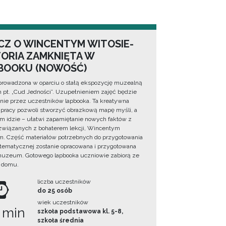
CZ O WINCENTYM WITOSIE-
TORIA ZAMKNIĘTA W
BOOKU (NOWOŚĆ)
prowadzona w oparciu o stałą ekspozycję muzealną
lm pt. „Cud Jedności”. Uzupełnieniem zajęć będzie
ie przez uczestników lapbooka. Ta kreatywna
pracy pozwoli stworzyć obrazkową mapę myśli, a
ym idzie – ułatwi zapamiętanie nowych faktów z
i związanych z bohaterem lekcji, Wincentym
. Część materiałów potrzebnych do przygotowania
 tematycznej zostanie opracowana i przygotowana
uzeum. Gotowego lapbooka uczniowie zabiorą ze
 domu.
liczba uczestników
do 25 osób
wiek uczestników
 min
szkoła podstawowa kl. 5-8,
szkoła średnia