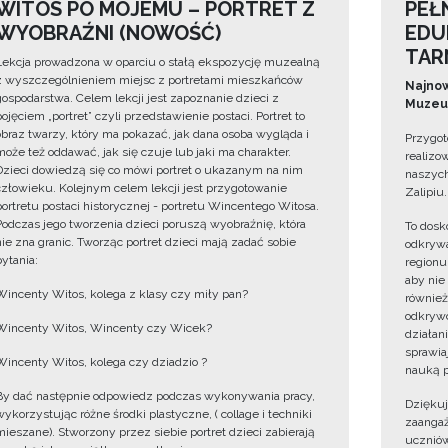
WITOS PO MOJEMU – PORTRET Z
PEŁ
WYOBRAŹNI (NOWOŚĆ)
EDU
TAR
Lekcja prowadzona w oparciu o stałą ekspozycję muzealną
z wyszczególnieniem miejsc z portretami mieszkańców
Najnow
gospodarstwa. Celem lekcji jest zapoznanie dzieci z
Muzeum
pojęciem „portret” czyli przedstawienie postaci. Portret to
obraz twarzy, który ma pokazać, jak dana osoba wygląda i
Przygot
może też oddawać, jak się czuje lub jaki ma charakter.
realizo
Dzieci dowiedzą się co mówi portret o ukazanym na nim
naszych
człowieku. Kolejnym celem lekcji jest przygotowanie
Zalipiu.
portretu postaci historycznej - portretu Wincentego Witosa.
Podczas jego tworzenia dzieci poruszą wyobraźnię, która
To dosk
nie zna granic. Tworząc portret dzieci mają zadać sobie
odkrywa
pytania:
regionu
aby nie
Wincenty Witos, kolega z klasy czy miły pan?
również
odkrywc
Wincenty Witos, Wincenty czy Wicek?
działan
sprawiaj
Wincenty Witos, kolega czy dziadzio ?
nauką p
By dać następnie odpowiedz podczas wykonywania pracy,
Dzięku
wykorzystując różne środki plastyczne, ( collage i techniki
zaangaż
mieszane). Stworzony przez siebie portret dzieci zabierają
uczniów