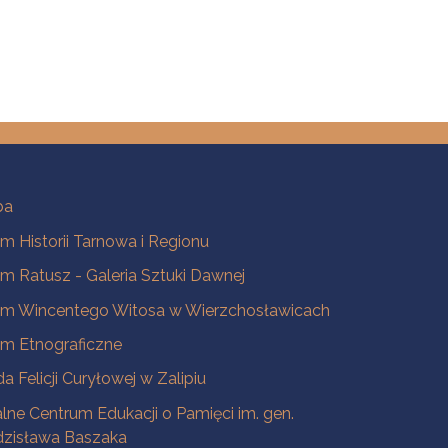
ba
 Historii Tarnowa i Regionu
 Ratusz - Galeria Sztuki Dawnej
m Wincentego Witosa w Wierzchosławicach
m Etnograficzne
a Felicji Curyłowej w Zalipiu
lne Centrum Edukacji o Pamięci im. gen.
dzisława Baszaka