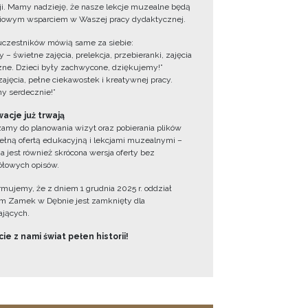
cji. Mamy nadzieję, że nasze lekcje muzealne będą
iowym wsparciem w Waszej pracy dydaktycznej.
uczestników mówią same za siebie:
 – świetne zajęcia, prelekcja, przebieranki, zajęcia
zne. Dzieci były zachwycone, dziękujemy!”
zajęcia, pełne ciekawostek i kreatywnej pracy.
y serdecznie!”
acje już trwają
amy do planowania wizyt oraz pobierania plików
ełną ofertą edukacyjną i lekcjami muzealnymi –
a jest również skrócona wersja oferty bez
łowych opisów.
ormujemy, że z dniem 1 grudnia 2025 r. oddział
 Zamek w Dębnie jest zamknięty dla
jących.
ie z nami świat pełen historii!