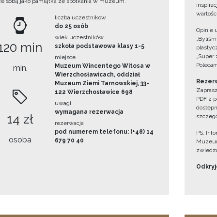
ze sobą jako pamiątka ze spotkania w muzeum.
inspira
wartośc
liczba uczestników
do 25 osób
Opinie 
wiek uczestników
„Byliśmy
120 min
szkoła podstawowa klasy 1-5
plastyc
„Super 
miejsce
Polecam
Muzeum Wincentego Witosa w
min.
Wierzchosławicach, oddział
Rezerw
Muzeum Ziemi Tarnowskiej, 33-
Zaprasz
122 Wierzchosławice 698
PDF z p
uwagi
dostępn
wymagana rezerwacja
14 zł
szczegó
rezerwacja
pod numerem telefonu: (+48) 14
PS. Inf
osoba
679 70 40
Muzeum
zwiedza
Odkryjc