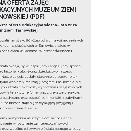
NA OFERTA ZAJĘĆ
KACYJNYCH MUZEUM ZIEMI
NOWSKIEJ (PDF)
sza oferta edukacyjna wiosna–lato 2026
 Ziemi Tarnowskiej
owaliśmy blisko 80 różnorodnych lekcji muzealnych
wanych w placówkach w Tarnowie, a także w
 oddziałach w Dołędze, Wierzchosławicach i
onała okazja, by w inspirujący i angażujący sposób
ć historię, kulturę oraz dziedzictwo naszego
. Nasze zajęcia zostały starannie opracowane tak,
 tylko wspierały realizację programu nauczania, ale
 pobudzały ciekawość, wyobraźnię i pasję młodych
ów. Interaktywne formy pracy, ciekawe prelekcje,
ia plastyczne oraz bezpośredni kontakt z zabytkami
ą, że historia staje się fascynującą przygodą i
oprzez doświadczenie.
jemy wszystkim nauczycielom za codzienne
owanie w rozwijanie zainteresowań swoich
 oraz wspólne odkrywanie świata pełnego wiedzy i