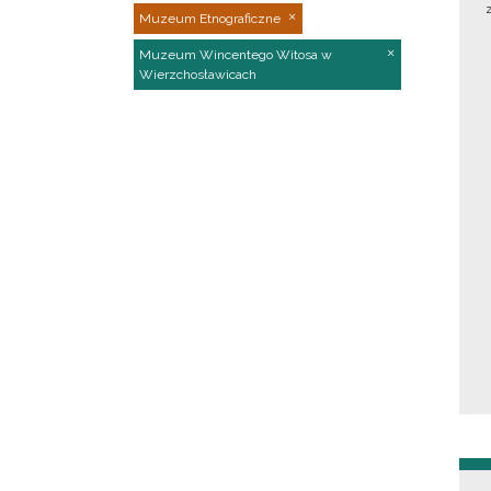
Muzeum Etnograficzne
Muzeum Wincentego Witosa w
Wierzchosławicach