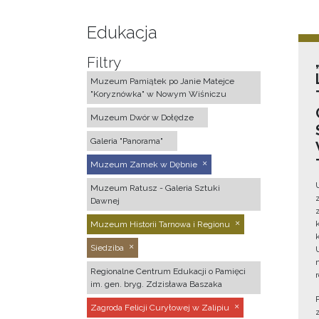
Edukacja
Filtry
Muzeum Pamiątek po Janie Matejce
"Koryznówka" w Nowym Wiśniczu
Muzeum Dwór w Dołędze
Galeria "Panorama"
Muzeum Zamek w Dębnie
Muzeum Ratusz - Galeria Sztuki
Dawnej
Muzeum Historii Tarnowa i Regionu
Siedziba
Regionalne Centrum Edukacji o Pamięci
im. gen. bryg. Zdzisława Baszaka
Zagroda Felicji Curyłowej w Zalipiu