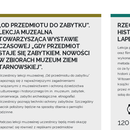
„OD PRZEDMIOTU DO ZABYTKU”.
RZE
LEKCJA MUZEALNA
HIS
TOWARZYSZĄCA WYSTAWIE
LAP
CZASOWEJ „GDY PRZEDMIOT
Lekcja 
STAJE SIĘ ZABYTKIEM. NOWOŚCI
oraz fi
wykonan
W ZBIORACH MUZEUM ZIEMI
metoda 
TARNOWSKIEJ”.
co za t
histori
Uczestnicy lekcji muzealnej „Od przedmiotu do zabytku”
Witosem
zapoznają się z najważniejszymi zagadnieniami
książki
związanymi z muzealnictwem i ochroną dziedzictwa
przez m
kulturowego i historycznego (m.in. muzeum, zabytek,
sobą do
konserwacja, zabytki archeologiczne, etnografia).
Uczestnicy poznają techniki ochrony zabytków. Szczególny
nacisk położony będzie na sposoby dbania o pamiątki
rodzinne.
120
Podczas lekcji muzealnej uczestnicy będą mieli okazję
zapoznać się również z replikami przedmiotów