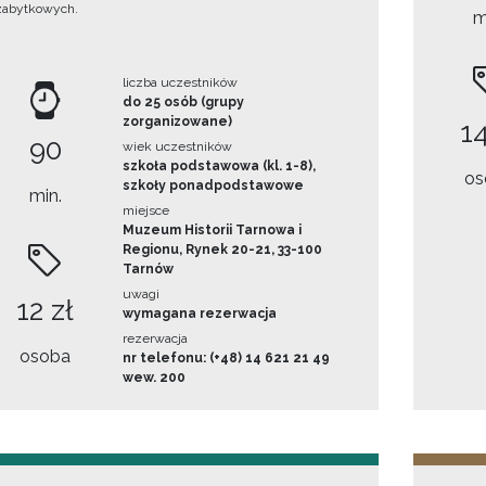
zabytkowych.
m
liczba uczestników
do 25 osób (grupy
zorganizowane)
14
90
wiek uczestników
szkoła podstawowa (kl. 1-8),
os
szkoły ponadpodstawowe
min.
miejsce
Muzeum Historii Tarnowa i
Regionu, Rynek 20-21, 33-100
Tarnów
uwagi
12 zł
wymagana rezerwacja
rezerwacja
osoba
nr telefonu: (+48) 14 621 21 49
wew. 200