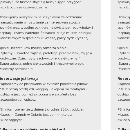
sprawiają, że historia staje się fascynującą przygodą i
sprawiaj
nauką poprzez doświadczenie.
nauką p
Dziękujemy wszystkim nauczycielom za codzienne
Dzięku
zaangażowanie w rozwijanie zainteresowań swoich
zaangaż
uczniów oraz wspólne odkrywanie świata pełnego wiedzy i
uczniów
inspiracji. Mamy nadzieję, że nasze lekcje muzealne będą
inspira
wartościowym wsparciem w Waszej pracy dydaktycznej.
wartośc
Opinie uczestników mówią same za siebie:
Opinie 
„Byliśmy – świetne zajęcia, prelekcja, przebieranki, zajęcia
„Byliśmy
plastyczne. Dzieci były zachwycone, dziękujemy!”
plastyc
„Super zajęcia, pełne ciekawostek i kreatywnej pracy.
„Super 
Polecamy serdecznie!”
Polecam
Rezerwacje już trwają
Rezerw
Zapraszamy do planowania wizyt oraz pobierania plików
Zaprasz
PDF z pełną ofertą edukacyjną i lekcjami muzealnymi –
PDF z p
dostępna jest również skrócona wersja oferty bez
dostępn
szczegółowych opisów.
szczegó
PS. Informujemy, że z dniem 1 grudnia 2025 r. oddział
PS. Inf
Muzeum Zamek w Dębnie jest zamknięty dla
Muzeum
zwiedzających.
zwiedza
Odkryjcie z nami świat pełen historii!
Odkryjc