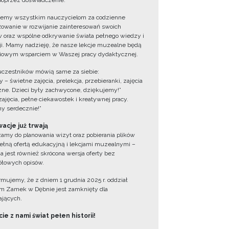
oprzez doświadczenie.
jemy wszystkim nauczycielom za codzienne
owanie w rozwijanie zainteresowań swoich
 oraz wspólne odkrywanie świata pełnego wiedzy i
cji. Mamy nadzieję, że nasze lekcje muzealne będą
iowym wsparciem w Waszej pracy dydaktycznej.
uczestników mówią same za siebie:
 – świetne zajęcia, prelekcja, przebieranki, zajęcia
zne. Dzieci były zachwycone, dziękujemy!”
zajęcia, pełne ciekawostek i kreatywnej pracy.
y serdecznie!”
acje już trwają
amy do planowania wizyt oraz pobierania plików
ełną ofertą edukacyjną i lekcjami muzealnymi –
a jest również skrócona wersja oferty bez
łowych opisów.
ormujemy, że z dniem 1 grudnia 2025 r. oddział
 Zamek w Dębnie jest zamknięty dla
jących.
ie z nami świat pełen historii!