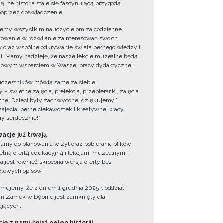
ą, że historia staje się fascynującą przygodą i
oprzez doświadczenie.
jemy wszystkim nauczycielom za codzienne
owanie w rozwijanie zainteresowań swoich
 oraz wspólne odkrywanie świata pełnego wiedzy i
cji. Mamy nadzieję, że nasze lekcje muzealne będą
iowym wsparciem w Waszej pracy dydaktycznej.
uczestników mówią same za siebie:
 – świetne zajęcia, prelekcja, przebieranki, zajęcia
zne. Dzieci były zachwycone, dziękujemy!”
zajęcia, pełne ciekawostek i kreatywnej pracy.
y serdecznie!”
acje już trwają
amy do planowania wizyt oraz pobierania plików
ełną ofertą edukacyjną i lekcjami muzealnymi –
a jest również skrócona wersja oferty bez
łowych opisów.
ormujemy, że z dniem 1 grudnia 2025 r. oddział
 Zamek w Dębnie jest zamknięty dla
jących.
ie z nami świat pełen historii!