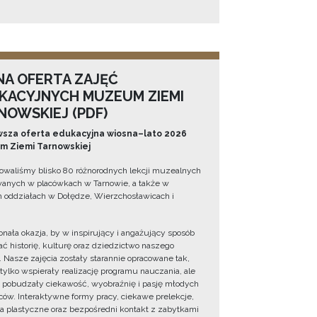
NA OFERTA ZAJĘĆ
KACYJNYCH MUZEUM ZIEMI
NOWSKIEJ (PDF)
sza oferta edukacyjna wiosna–lato 2026
 Ziemi Tarnowskiej
owaliśmy blisko 80 różnorodnych lekcji muzealnych
wanych w placówkach w Tarnowie, a także w
 oddziałach w Dołędze, Wierzchosławicach i
onała okazja, by w inspirujący i angażujący sposób
ć historię, kulturę oraz dziedzictwo naszego
. Nasze zajęcia zostały starannie opracowane tak,
 tylko wspierały realizację programu nauczania, ale
 pobudzały ciekawość, wyobraźnię i pasję młodych
ów. Interaktywne formy pracy, ciekawe prelekcje,
ia plastyczne oraz bezpośredni kontakt z zabytkami