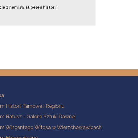
ie z nami świat pełen historii!
ba
 Historii Tarnowa i Regionu
 Ratusz - Galeria Sztuki Dawnej
m Wincentego Witosa w Wierzchosławicach
m Etnograficzne