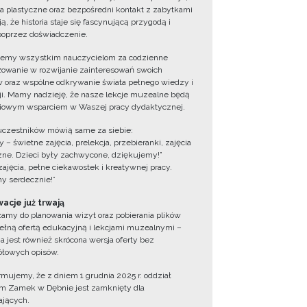
ia plastyczne oraz bezpośredni kontakt z zabytkami
ą, że historia staje się fascynującą przygodą i
oprzez doświadczenie.
jemy wszystkim nauczycielom za codzienne
owanie w rozwijanie zainteresowań swoich
 oraz wspólne odkrywanie świata pełnego wiedzy i
cji. Mamy nadzieję, że nasze lekcje muzealne będą
iowym wsparciem w Waszej pracy dydaktycznej.
uczestników mówią same za siebie:
 – świetne zajęcia, prelekcja, przebieranki, zajęcia
zne. Dzieci były zachwycone, dziękujemy!”
zajęcia, pełne ciekawostek i kreatywnej pracy.
y serdecznie!”
acje już trwają
amy do planowania wizyt oraz pobierania plików
ełną ofertą edukacyjną i lekcjami muzealnymi –
a jest również skrócona wersja oferty bez
łowych opisów.
ormujemy, że z dniem 1 grudnia 2025 r. oddział
 Zamek w Dębnie jest zamknięty dla
jących.