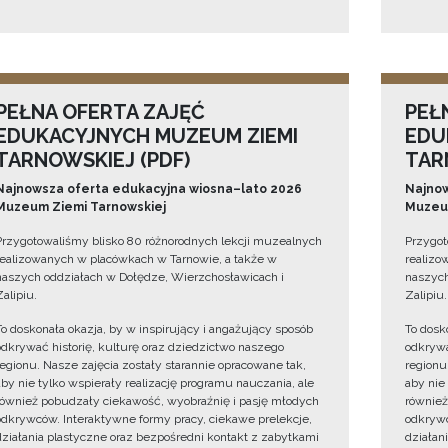
PEŁNA OFERTA ZAJĘĆ
PEŁ
EDUKACYJNYCH MUZEUM ZIEMI
EDU
TARNOWSKIEJ (PDF)
TAR
Najnowsza oferta edukacyjna wiosna–lato 2026
Najnow
Muzeum Ziemi Tarnowskiej
Muzeum
Przygotowaliśmy blisko 80 różnorodnych lekcji muzealnych
Przygot
realizowanych w placówkach w Tarnowie, a także w
realizo
naszych oddziałach w Dołędze, Wierzchosławicach i
naszych
Zalipiu.
Zalipiu.
To doskonała okazja, by w inspirujący i angażujący sposób
To dosk
odkrywać historię, kulturę oraz dziedzictwo naszego
odkrywa
regionu. Nasze zajęcia zostały starannie opracowane tak,
regionu
aby nie tylko wspierały realizację programu nauczania, ale
aby nie
również pobudzały ciekawość, wyobraźnię i pasję młodych
również
odkrywców. Interaktywne formy pracy, ciekawe prelekcje,
odkrywc
działania plastyczne oraz bezpośredni kontakt z zabytkami
działan