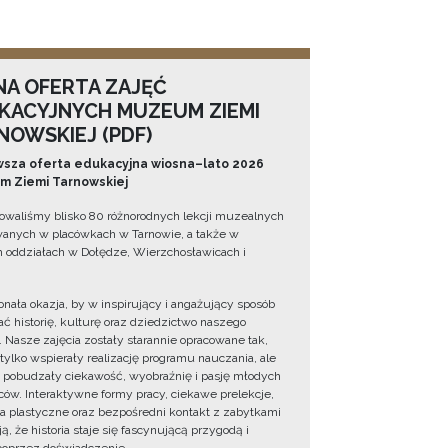
NA OFERTA ZAJĘĆ
KACYJNYCH MUZEUM ZIEMI
NOWSKIEJ (PDF)
sza oferta edukacyjna wiosna–lato 2026
 Ziemi Tarnowskiej
owaliśmy blisko 80 różnorodnych lekcji muzealnych
wanych w placówkach w Tarnowie, a także w
 oddziałach w Dołędze, Wierzchosławicach i
onała okazja, by w inspirujący i angażujący sposób
ć historię, kulturę oraz dziedzictwo naszego
. Nasze zajęcia zostały starannie opracowane tak,
 tylko wspierały realizację programu nauczania, ale
 pobudzały ciekawość, wyobraźnię i pasję młodych
ów. Interaktywne formy pracy, ciekawe prelekcje,
ia plastyczne oraz bezpośredni kontakt z zabytkami
ą, że historia staje się fascynującą przygodą i