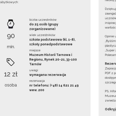
nauką p
zabytkowych.
Dzięku
zaangaż
uczniów
liczba uczestników
inspira
do 25 osób (grupy
wartośc
zorganizowane)
90
wiek uczestników
Opinie 
szkoła podstawowa (kl. 1-8),
„Byliśmy
szkoły ponadpodstawowe
plastyc
min.
miejsce
„Super 
Muzeum Historii Tarnowa i
Polecam
Regionu, Rynek 20-21, 33-100
Rezerw
Tarnów
Zaprasz
uwagi
12 zł
PDF z p
wymagana rezerwacja
dostępn
rezerwacja
szczegó
osoba
nr telefonu: (+48) 14 621 21 49
wew. 200
PS. Inf
Muzeum
zwiedza
Odkryjc