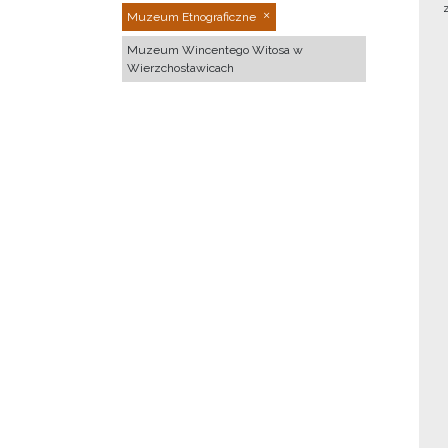
Muzeum Etnograficzne
Muzeum Wincentego Witosa w
Wierzchosławicach