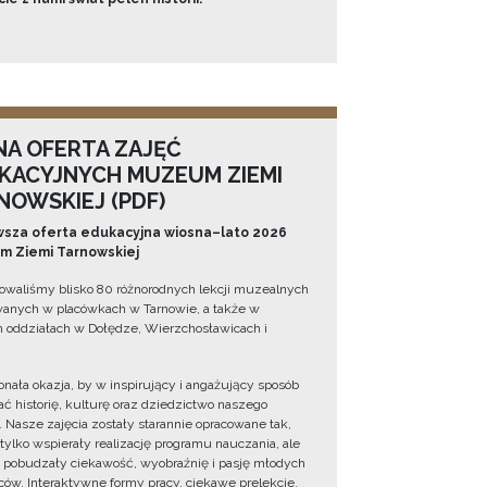
NA OFERTA ZAJĘĆ
KACYJNYCH MUZEUM ZIEMI
NOWSKIEJ (PDF)
sza oferta edukacyjna wiosna–lato 2026
 Ziemi Tarnowskiej
owaliśmy blisko 80 różnorodnych lekcji muzealnych
wanych w placówkach w Tarnowie, a także w
 oddziałach w Dołędze, Wierzchosławicach i
onała okazja, by w inspirujący i angażujący sposób
ć historię, kulturę oraz dziedzictwo naszego
. Nasze zajęcia zostały starannie opracowane tak,
 tylko wspierały realizację programu nauczania, ale
 pobudzały ciekawość, wyobraźnię i pasję młodych
ów. Interaktywne formy pracy, ciekawe prelekcje,