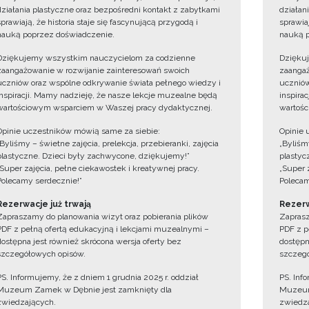
działania plastyczne oraz bezpośredni kontakt z zabytkami
działan
sprawiają, że historia staje się fascynującą przygodą i
sprawiaj
nauką poprzez doświadczenie.
nauką p
Dziękujemy wszystkim nauczycielom za codzienne
Dzięku
zaangażowanie w rozwijanie zainteresowań swoich
zaangaż
uczniów oraz wspólne odkrywanie świata pełnego wiedzy i
uczniów
inspiracji. Mamy nadzieję, że nasze lekcje muzealne będą
inspira
wartościowym wsparciem w Waszej pracy dydaktycznej.
wartośc
Opinie uczestników mówią same za siebie:
Opinie 
„Byliśmy – świetne zajęcia, prelekcja, przebieranki, zajęcia
„Byliśmy
plastyczne. Dzieci były zachwycone, dziękujemy!”
plastyc
„Super zajęcia, pełne ciekawostek i kreatywnej pracy.
„Super 
Polecamy serdecznie!”
Polecam
Rezerwacje już trwają
Rezerw
Zapraszamy do planowania wizyt oraz pobierania plików
Zaprasz
PDF z pełną ofertą edukacyjną i lekcjami muzealnymi –
PDF z p
dostępna jest również skrócona wersja oferty bez
dostępn
szczegółowych opisów.
szczegó
PS. Informujemy, że z dniem 1 grudnia 2025 r. oddział
PS. Inf
Muzeum Zamek w Dębnie jest zamknięty dla
Muzeum
zwiedzających.
zwiedza