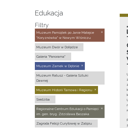
Edukacja
Filtry
Muzeum Pamiątek po Janie Matejce
"Koryznówka" w Nowym Wiśniczu
Muzeum Dwór w Dołędze
Galeria "Panorama"
Muzeum Zamek w Dębnie
Muzeum Ratusz - Galeria Sztuki
Dawnej
Muzeum Historii Tarnowa i Regionu
Siedziba
Regionalne Centrum Edukacji o Pamięci
im. gen. bryg. Zdzisława Baszaka
Zagroda Felicji Curyłowej w Zalipiu