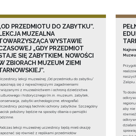
„OD PRZEDMIOTU DO ZABYTKU”.
PEŁ
LEKCJA MUZEALNA
EDU
TOWARZYSZĄCA WYSTAWIE
TAR
CZASOWEJ „GDY PRZEDMIOT
Najnow
STAJE SIĘ ZABYTKIEM. NOWOŚCI
Muzeum
W ZBIORACH MUZEUM ZIEMI
Przygot
TARNOWSKIEJ”.
realizo
naszych
Uczestnicy lekcji muzealnej „Od przedmiotu do zabytku”
Zalipiu.
zapoznają się z najważniejszymi zagadnieniami
związanymi z muzealnictwem i ochroną dziedzictwa
To dosk
kulturowego i historycznego (m.in. muzeum, zabytek,
odkrywa
konserwacja, zabytki archeologiczne, etnografia).
regionu
Uczestnicy poznają techniki ochrony zabytków. Szczególny
aby nie
nacisk położony będzie na sposoby dbania o pamiątki
również
rodzinne.
odkrywc
działan
Podczas lekcji muzealnej uczestnicy będą mieli okazję
sprawiaj
zapoznać się również z replikami przedmiotów