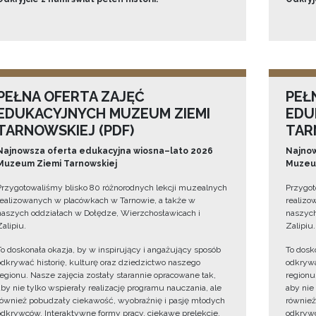
PEŁNA OFERTA ZAJĘĆ
PEŁ
EDUKACYJNYCH MUZEUM ZIEMI
EDU
TARNOWSKIEJ (PDF)
TAR
Najnowsza oferta edukacyjna wiosna–lato 2026
Najnow
Muzeum Ziemi Tarnowskiej
Muzeum
Przygotowaliśmy blisko 80 różnorodnych lekcji muzealnych
Przygot
realizowanych w placówkach w Tarnowie, a także w
realizo
naszych oddziałach w Dołędze, Wierzchosławicach i
naszych
Zalipiu.
Zalipiu.
To doskonała okazja, by w inspirujący i angażujący sposób
To dosk
odkrywać historię, kulturę oraz dziedzictwo naszego
odkrywa
regionu. Nasze zajęcia zostały starannie opracowane tak,
regionu
aby nie tylko wspierały realizację programu nauczania, ale
aby nie
również pobudzały ciekawość, wyobraźnię i pasję młodych
również
odkrywców. Interaktywne formy pracy, ciekawe prelekcje,
odkrywc