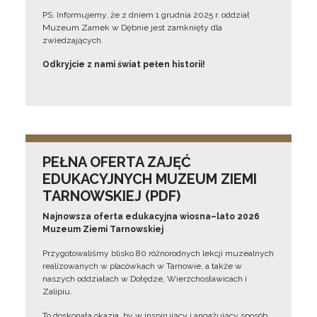
PS. Informujemy, że z dniem 1 grudnia 2025 r. oddział
Muzeum Zamek w Dębnie jest zamknięty dla
zwiedzających.
Odkryjcie z nami świat pełen historii!
PEŁNA OFERTA ZAJĘĆ
EDUKACYJNYCH MUZEUM ZIEMI
TARNOWSKIEJ (PDF)
Najnowsza oferta edukacyjna wiosna–lato 2026
Muzeum Ziemi Tarnowskiej
Przygotowaliśmy blisko 80 różnorodnych lekcji muzealnych
realizowanych w placówkach w Tarnowie, a także w
naszych oddziałach w Dołędze, Wierzchosławicach i
Zalipiu.
To doskonała okazja, by w inspirujący i angażujący sposób