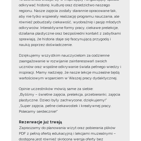
odkrywać historię, kulturę oraz dziedzictwo naszego
regionu. Nasze zajęcia zostały starannie opracowane tak,
aby nie tylko wspierały realizację programu nauczania, ale
również pobudzały ciekawość, wyobraźnię i pasję młodych
odkrywców. Interaktywne formy pracy, ciekawe prelekcje,
działania plastyczne oraz bezpośredni kontakt z zabytkami
sprawiają, że historia staje się fascynującą przygodą i
nauką poprzez doświadczenie.
Dziękujemy wszystkim nauczycielom za codzienne
zaangażowanie w rozwijanie zainteresowań swoich
uczniów oraz wspólne odkrywanie świata pełnego wiedzy i
inspiracji. Mamy nadzieję, że nasze lekcje muzealne będą
wartościowym wsparciem w Waszej pracy dydaktycznej.
Opinie uczestników mówią same za siebie:
„Byliśmy – świetne zajęcia, prelekcja, przebieranki, zajęcia
plastyczne. Dzieci były zachwycone, dziękujemy!”
„Super zajęcia, pełne ciekawostek i kreatywnej pracy.
Polecamy serdecznie!”
Rezerwacje już trwają
Zapraszamy do planowania wizyt oraz pobierania plików
PDF z pełną ofertą edukacyjną i lekcjami muzealnymi –
dostępna jest również skrócona wersja oferty bez