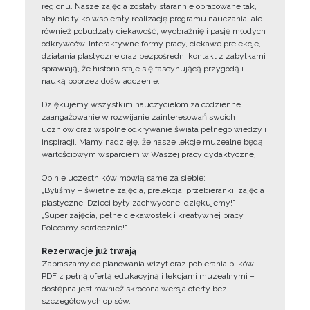
regionu. Nasze zajęcia zostały starannie opracowane tak,
aby nie tylko wspierały realizację programu nauczania, ale
również pobudzały ciekawość, wyobraźnię i pasję młodych
odkrywców. Interaktywne formy pracy, ciekawe prelekcje,
działania plastyczne oraz bezpośredni kontakt z zabytkami
sprawiają, że historia staje się fascynującą przygodą i
nauką poprzez doświadczenie.
Dziękujemy wszystkim nauczycielom za codzienne
zaangażowanie w rozwijanie zainteresowań swoich
uczniów oraz wspólne odkrywanie świata pełnego wiedzy i
inspiracji. Mamy nadzieję, że nasze lekcje muzealne będą
wartościowym wsparciem w Waszej pracy dydaktycznej.
Opinie uczestników mówią same za siebie:
„Byliśmy – świetne zajęcia, prelekcja, przebieranki, zajęcia
plastyczne. Dzieci były zachwycone, dziękujemy!”
„Super zajęcia, pełne ciekawostek i kreatywnej pracy.
Polecamy serdecznie!”
Rezerwacje już trwają
Zapraszamy do planowania wizyt oraz pobierania plików
PDF z pełną ofertą edukacyjną i lekcjami muzealnymi –
dostępna jest również skrócona wersja oferty bez
szczegółowych opisów.