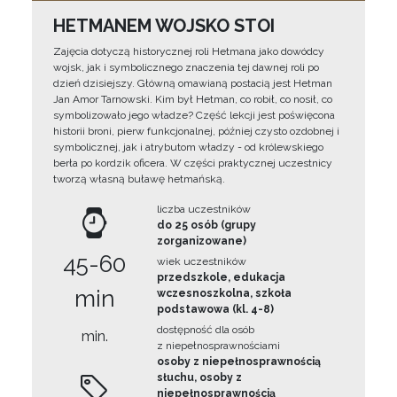
HETMANEM WOJSKO STOI
Zajęcia dotyczą historycznej roli Hetmana jako dowódcy
wojsk, jak i symbolicznego znaczenia tej dawnej roli po
dzień dzisiejszy. Główną omawianą postacią jest Hetman
Jan Amor Tarnowski. Kim był Hetman, co robił, co nosił, co
symbolizowało jego władze? Część lekcji jest poświęcona
historii broni, pierw funkcjonalnej, później czysto ozdobnej i
symbolicznej, jak i atrybutom władzy - od królewskiego
berła po kordzik oficera. W części praktycznej uczestnicy
tworzą własną buławę hetmańską.
liczba uczestników
do 25 osób (grupy
zorganizowane)
45-60
wiek uczestników
przedszkole, edukacja
min
wczesnoszkolna, szkoła
podstawowa (kl. 4-8)
dostępność dla osób
min.
z niepełnosprawnościami
osoby z niepełnosprawnością
słuchu, osoby z
niepełnosprawnością