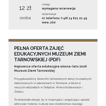
uwagi
12 zł
wymagana rezerwacja
rezerwacja
osoba
nr telefonu: (+48) 14 621 21 49
wew. 200
PEŁNA OFERTA ZAJĘĆ
EDUKACYJNYCH MUZEUM ZIEMI
TARNOWSKIEJ (PDF)
Najnowsza oferta edukacyjna wiosna–lato 2026
Muzeum Ziemi Tarnowskiej
Przygotowaliśmy blisko 80 różnorodnych lekcji muzealnych
realizowanych w placówkach w Tarnowie, a także w
naszych oddziałach w Dołędze, Wierzchosławicach i
Zalipiu.
To doskonała okazja, by w inspirujący i angażujący sposób
odkrywać historię, kulturę oraz dziedzictwo naszego