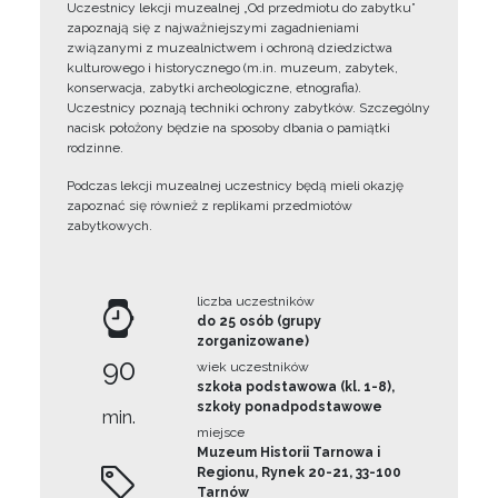
Uczestnicy lekcji muzealnej „Od przedmiotu do zabytku”
zapoznają się z najważniejszymi zagadnieniami
związanymi z muzealnictwem i ochroną dziedzictwa
kulturowego i historycznego (m.in. muzeum, zabytek,
konserwacja, zabytki archeologiczne, etnografia).
Uczestnicy poznają techniki ochrony zabytków. Szczególny
nacisk położony będzie na sposoby dbania o pamiątki
rodzinne.
Podczas lekcji muzealnej uczestnicy będą mieli okazję
zapoznać się również z replikami przedmiotów
zabytkowych.
liczba uczestników
do 25 osób (grupy
zorganizowane)
90
wiek uczestników
szkoła podstawowa (kl. 1-8),
szkoły ponadpodstawowe
min.
miejsce
Muzeum Historii Tarnowa i
Regionu, Rynek 20-21, 33-100
Tarnów