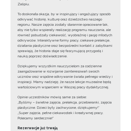
Zalipiu.
To doskonała okazja, by w inspirujący i angażujący sposób
odkrywać historię, kulturę oraz dziedzictwo naszego
regionu. Nasze zajęcia zostały starannie opracowane tak,
aby nie tylko wspierały realizację programu nauczania, ale
również pobudzały ciekawość, wyobraźnię i pasję młodych
odkrywców. Interaktywne formy pracy, ciekawe prelekcje,
działania plastyczne oraz bezpośredni kontakt z zabytkami
sprawiają, że historia staje się fascynującą przygodą i
nauką poprzez doświadczenie.
Dziękujemy wszystkim nauczycielom za codzienne
zaangażowanie w rozwijanie zainteresowań swoich
uczniów oraz wspólne odkrywanie świata pełnego wiedzy i
inspiracji. Mamy nadzieję, że nasze lekcje muzealne będą
wartościowym wsparciem w Waszej pracy dydaktycznej.
Opinie uczestników mówią same za siebie:
„Byliśmy – świetne zajęcia, prelekcja, przebieranki, zajęcia
plastyczne. Dzieci były zachwycone, dziękujemy!”
„Super zajęcia, pełne ciekawostek i kreatywnej pracy.
Polecamy serdecznie!”
Rezerwacje już trwają