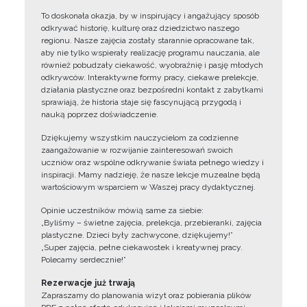
To doskonała okazja, by w inspirujący i angażujący sposób
odkrywać historię, kulturę oraz dziedzictwo naszego
regionu. Nasze zajęcia zostały starannie opracowane tak,
aby nie tylko wspierały realizację programu nauczania, ale
również pobudzały ciekawość, wyobraźnię i pasję młodych
odkrywców. Interaktywne formy pracy, ciekawe prelekcje,
działania plastyczne oraz bezpośredni kontakt z zabytkami
sprawiają, że historia staje się fascynującą przygodą i
nauką poprzez doświadczenie.
Dziękujemy wszystkim nauczycielom za codzienne
zaangażowanie w rozwijanie zainteresowań swoich
uczniów oraz wspólne odkrywanie świata pełnego wiedzy i
inspiracji. Mamy nadzieję, że nasze lekcje muzealne będą
wartościowym wsparciem w Waszej pracy dydaktycznej.
Opinie uczestników mówią same za siebie:
„Byliśmy – świetne zajęcia, prelekcja, przebieranki, zajęcia
plastyczne. Dzieci były zachwycone, dziękujemy!”
„Super zajęcia, pełne ciekawostek i kreatywnej pracy.
Polecamy serdecznie!”
Rezerwacje już trwają
Zapraszamy do planowania wizyt oraz pobierania plików