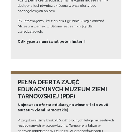
PDF z pełną ofertą edukacyjną i lekcjami muzealnymi –
dostępna jest również skrócona wersja oferty bez
szczegółowych opisów.
PS. Informujemy, że z dniem 1 grudnia 2025 r. oddział
Muzeum Zamek w Dębnie jest zamknięty dla
zwiedzających.
Odkryjcie z nami świat pełen historii!
PEŁNA OFERTA ZAJĘĆ
EDUKACYJNYCH MUZEUM ZIEMI
TARNOWSKIEJ (PDF)
Najnowsza oferta edukacyjna wiosna–lato 2026
Muzeum Ziemi Tarnowskiej
Przygotowaliśmy blisko 80 różnorodnych lekcji muzealnych
realizowanych w placówkach w Tarnowie, a także w
naszych oddziałach w Dołędze, Wierzchosławicach i