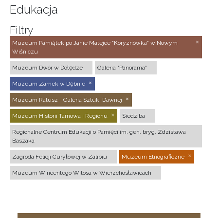
Edukacja
Filtry
Muzeum Pamiątek po Janie Matejce "Koryznówka" w Nowym
Wiśniczu
Muzeum Dwór w Dołędze
Galeria "Panorama"
Muzeum Zamek w Dębnie
Muzeum Ratusz - Galeria Sztuki Dawnej
Muzeum Historii Tarnowa i Regionu
Siedziba
Regionalne Centrum Edukacji o Pamięci im. gen. bryg. Zdzisława
Baszaka
Zagroda Felicji Curyłowej w Zalipiu
Muzeum Etnograficzne
Muzeum Wincentego Witosa w Wierzchosławicach