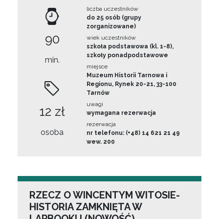
liczba uczestników
do 25 osób (grupy
zorganizowane)
90
wiek uczestników
szkoła podstawowa (kl. 1-8),
szkoły ponadpodstawowe
min.
miejsce
Muzeum Historii Tarnowa i
Regionu, Rynek 20-21, 33-100
Tarnów
uwagi
12 zł
wymagana rezerwacja
rezerwacja
osoba
nr telefonu: (+48) 14 621 21 49
wew. 200
RZECZ O WINCENTYM WITOSIE-
HISTORIA ZAMKNIĘTA W
LAPBOOKU (NOWOŚĆ)