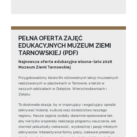
PEŁNA OFERTA ZAJĘĆ
EDUKACYJNYCH MUZEUM ZIEMI
TARNOWSKIEJ (PDF)
Najnowsza oferta edukacyjna wiosna–lato 2026
Muzeum Ziemi Tarnowskiej
Przygotowaliśmy blisko 80 różnorodnych lekcji muzealnych
realizowanych w placówkach w Tarnowie, a także w
naszych oddziałach w Dołędze, Wierzchosławicach i
Zalipiu.
To doskonała okazja, by w inspirujący i angażujący sposób
odkrywać historię, kulturę oraz dziedzictwo naszego
regionu. Nasze zajęcia zostały starannie opracowane tak,
aby nie tylko wspierały realizację programu nauczania, ale
również pobudzały ciekawość, wyobraźnię i pasję młodych
odkrywców. Interaktywne formy pracy, ciekawe prelekcje,