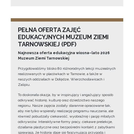
PEŁNA OFERTA ZAJĘĆ
EDUKACYJNYCH MUZEUM ZIEMI
TARNOWSKIEJ (PDF)
Najnowsza oferta edukacyjna wiosna–lato 2026
Muzeum Ziemi Tarnowskiej
Przygotowaliśmy blisko 80 różnorodnych lekcji muzealnych
realizowanych w placówkach w Tarnowie, a także w
naszych oddziałach w Dołędze, Wierzchosławicach i
Zalipiu.
To doskonała okazja, by w inspirujący i angażujący sposób
odkrywać historię, kulturę oraz dziedzictwo naszego
regionu. Nasze zajęcia zostały starannie opracowane tak,
aby nie tylko wspierały realizację programu nauczania, ale
również pobudzały ciekawość, wyobraźnię i pasję młodych
odkrywców. Interaktywne formy pracy, ciekawe prelekcje,
działania plastyczne oraz bezpośredni kontakt z zabytkami
sprawiają, że historia staje się fascynującą przygodą i