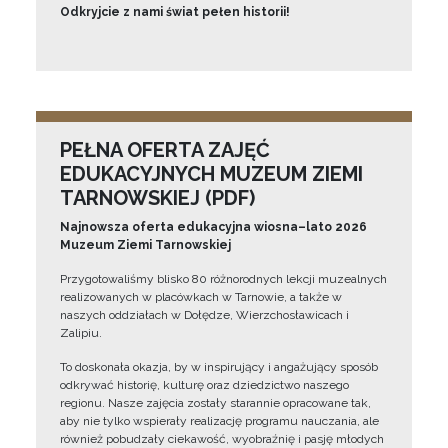
Odkryjcie z nami świat pełen historii!
PEŁNA OFERTA ZAJĘĆ
EDUKACYJNYCH MUZEUM ZIEMI
TARNOWSKIEJ (PDF)
Najnowsza oferta edukacyjna wiosna–lato 2026
Muzeum Ziemi Tarnowskiej
Przygotowaliśmy blisko 80 różnorodnych lekcji muzealnych
realizowanych w placówkach w Tarnowie, a także w
naszych oddziałach w Dołędze, Wierzchosławicach i
Zalipiu.
To doskonała okazja, by w inspirujący i angażujący sposób
odkrywać historię, kulturę oraz dziedzictwo naszego
regionu. Nasze zajęcia zostały starannie opracowane tak,
aby nie tylko wspierały realizację programu nauczania, ale
również pobudzały ciekawość, wyobraźnię i pasję młodych