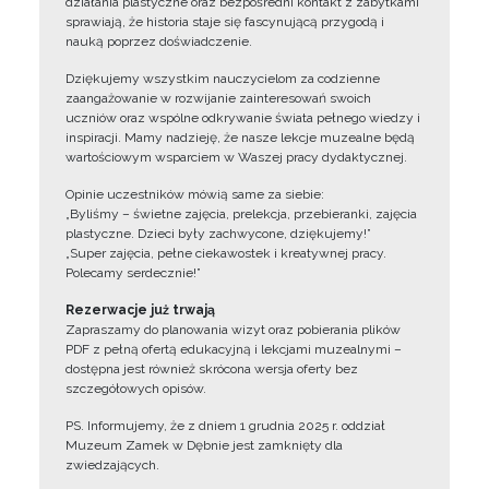
działania plastyczne oraz bezpośredni kontakt z zabytkami
sprawiają, że historia staje się fascynującą przygodą i
nauką poprzez doświadczenie.
Dziękujemy wszystkim nauczycielom za codzienne
zaangażowanie w rozwijanie zainteresowań swoich
uczniów oraz wspólne odkrywanie świata pełnego wiedzy i
inspiracji. Mamy nadzieję, że nasze lekcje muzealne będą
wartościowym wsparciem w Waszej pracy dydaktycznej.
Opinie uczestników mówią same za siebie:
„Byliśmy – świetne zajęcia, prelekcja, przebieranki, zajęcia
plastyczne. Dzieci były zachwycone, dziękujemy!”
„Super zajęcia, pełne ciekawostek i kreatywnej pracy.
Polecamy serdecznie!”
Rezerwacje już trwają
Zapraszamy do planowania wizyt oraz pobierania plików
PDF z pełną ofertą edukacyjną i lekcjami muzealnymi –
dostępna jest również skrócona wersja oferty bez
szczegółowych opisów.
PS. Informujemy, że z dniem 1 grudnia 2025 r. oddział
Muzeum Zamek w Dębnie jest zamknięty dla
zwiedzających.