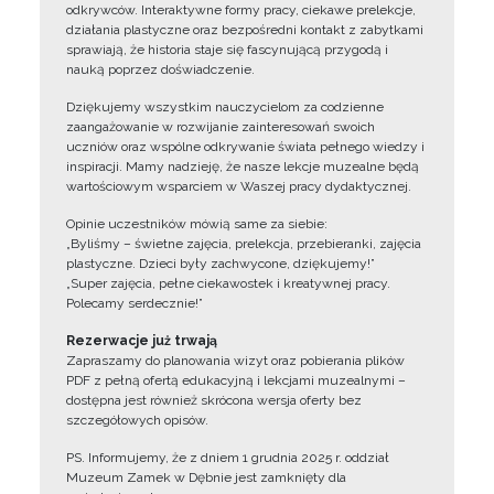
odkrywców. Interaktywne formy pracy, ciekawe prelekcje,
działania plastyczne oraz bezpośredni kontakt z zabytkami
sprawiają, że historia staje się fascynującą przygodą i
nauką poprzez doświadczenie.
Dziękujemy wszystkim nauczycielom za codzienne
zaangażowanie w rozwijanie zainteresowań swoich
uczniów oraz wspólne odkrywanie świata pełnego wiedzy i
inspiracji. Mamy nadzieję, że nasze lekcje muzealne będą
wartościowym wsparciem w Waszej pracy dydaktycznej.
Opinie uczestników mówią same za siebie:
„Byliśmy – świetne zajęcia, prelekcja, przebieranki, zajęcia
plastyczne. Dzieci były zachwycone, dziękujemy!”
„Super zajęcia, pełne ciekawostek i kreatywnej pracy.
Polecamy serdecznie!”
Rezerwacje już trwają
Zapraszamy do planowania wizyt oraz pobierania plików
PDF z pełną ofertą edukacyjną i lekcjami muzealnymi –
dostępna jest również skrócona wersja oferty bez
szczegółowych opisów.
PS. Informujemy, że z dniem 1 grudnia 2025 r. oddział
Muzeum Zamek w Dębnie jest zamknięty dla