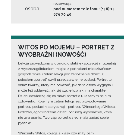
rezerwacja
osoba
pod numerem telefonu: (+48) 14
679 70 40
WITOS PO MOJEMU – PORTRET Z
WYOBRAŹNI (NOWOŚĆ)
Lekcja prowadzona w oparciu o stałą ekspozycję muzealną
z wyszczególnieniem miejsc z portretami mieszkańców
gospodarstwa. Celem lekcji jest zapoznanie dzieci z
pojęciem „portret” czyli przedstawienie postaci. Portret to
obraz twarzy, który ma pokazać, jak dana osoba wygląda i
może też oddawać, jak się czuje lub jaki ma charakter.
Dzieci dowiedzą się co mówi portret o ukazanym na nim
człowieku. Kolejnym celem lekcji jest przygotowanie
portretu postaci historycznej - portretu Wincentego Witosa.
Podczas jego tworzenia dzieci poruszą wyobraźnię, która
nie zna granic. Tworząc portret dzieci mają zadać sobie
pytania:
Wincenty Witos, kolega z klasy czy miły pan?