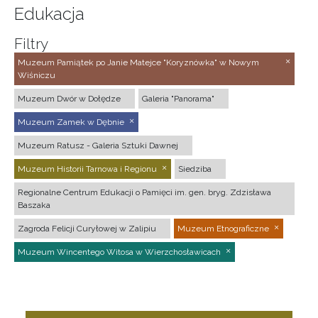
Edukacja
Filtry
Muzeum Pamiątek po Janie Matejce "Koryznówka" w Nowym
Wiśniczu
Muzeum Dwór w Dołędze
Galeria "Panorama"
Muzeum Zamek w Dębnie
Muzeum Ratusz - Galeria Sztuki Dawnej
Muzeum Historii Tarnowa i Regionu
Siedziba
Regionalne Centrum Edukacji o Pamięci im. gen. bryg. Zdzisława
Baszaka
Zagroda Felicji Curyłowej w Zalipiu
Muzeum Etnograficzne
Muzeum Wincentego Witosa w Wierzchosławicach