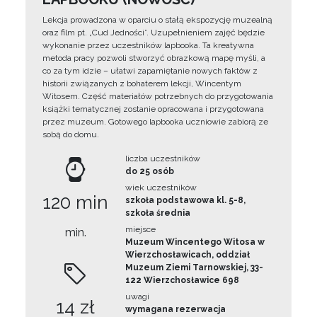
Lekcja prowadzona w oparciu o stałą ekspozycję muzealną
oraz film pt. „Cud Jedności”. Uzupełnieniem zajęć będzie
wykonanie przez uczestników lapbooka. Ta kreatywna
metoda pracy pozwoli stworzyć obrazkową mapę myśli, a
co za tym idzie – ułatwi zapamiętanie nowych faktów z
historii związanych z bohaterem lekcji, Wincentym
Witosem. Część materiałów potrzebnych do przygotowania
książki tematycznej zostanie opracowana i przygotowana
przez muzeum. Gotowego lapbooka uczniowie zabiorą ze
sobą do domu.
liczba uczestników
do 25 osób
wiek uczestników
120 min
szkoła podstawowa kl. 5-8,
szkoła średnia
miejsce
min.
Muzeum Wincentego Witosa w
Wierzchosławicach, oddział
Muzeum Ziemi Tarnowskiej, 33-
122 Wierzchosławice 698
uwagi
14 zł
wymagana rezerwacja