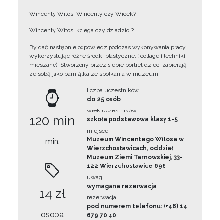
Wincenty Witos, Wincenty czy Wicek?
Wincenty Witos, kolega czy dziadzio ?
By dać następnie odpowiedz podczas wykonywania pracy,
wykorzystując różne środki plastyczne, ( collage i techniki
mieszane). Stworzony przez siebie portret dzieci zabierają
ze sobą jako pamiątka ze spotkania w muzeum.
liczba uczestników
do 25 osób
wiek uczestników
120 min
szkoła podstawowa klasy 1-5
miejsce
Muzeum Wincentego Witosa w
min.
Wierzchosławicach, oddział
Muzeum Ziemi Tarnowskiej, 33-
122 Wierzchosławice 698
uwagi
wymagana rezerwacja
14 zł
rezerwacja
pod numerem telefonu: (+48) 14
osoba
679 70 40