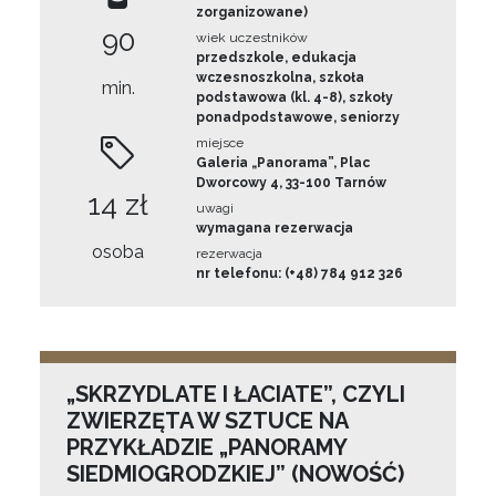
zorganizowane)
90
wiek uczestników
przedszkole, edukacja
wczesnoszkolna, szkoła
min.
podstawowa (kl. 4-8), szkoły
ponadpodstawowe, seniorzy
miejsce
Galeria „Panorama”, Plac
Dworcowy 4, 33-100 Tarnów
14 zł
uwagi
wymagana rezerwacja
osoba
rezerwacja
nr telefonu: (+48) 784 912 326
„SKRZYDLATE I ŁACIATE”, CZYLI
ZWIERZĘTA W SZTUCE NA
PRZYKŁADZIE „PANORAMY
SIEDMIOGRODZKIEJ” (NOWOŚĆ)