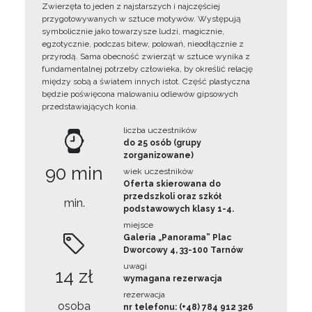
Zwierzęta to jeden z najstarszych i najczęściej
przygotowywanych w sztuce motywów. Występują
symbolicznie jako towarzysze ludzi, magicznie,
egzotycznie, podczas bitew, polowań, nieodłącznie z
przyrodą. Sama obecność zwierząt w sztuce wynika z
fundamentalnej potrzeby człowieka, by określić relację
między sobą a światem innych istot. Część plastyczna
będzie poświęcona malowaniu odlewów gipsowych
przedstawiających konia.
liczba uczestników
do 25 osób (grupy
zorganizowane)
90 min
wiek uczestników
Oferta skierowana do
przedszkoli oraz szkół
min.
podstawowych klasy 1-4.
miejsce
Galeria „Panorama” Plac
Dworcowy 4, 33-100 Tarnów
uwagi
14 zł
wymagana rezerwacja
rezerwacja
osoba
nr telefonu: (+48) 784 912 326