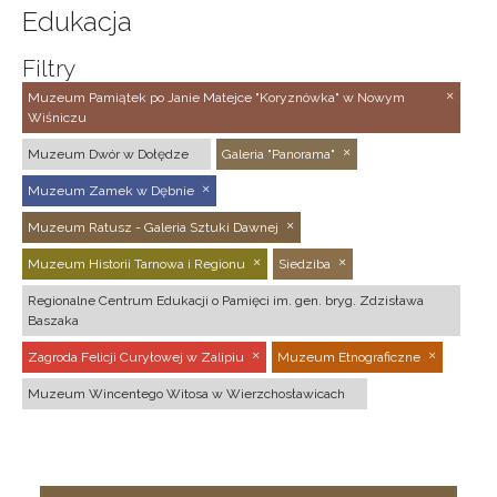
Edukacja
Filtry
Muzeum Pamiątek po Janie Matejce "Koryznówka" w Nowym
Wiśniczu
Muzeum Dwór w Dołędze
Galeria "Panorama"
Muzeum Zamek w Dębnie
Muzeum Ratusz - Galeria Sztuki Dawnej
Muzeum Historii Tarnowa i Regionu
Siedziba
Regionalne Centrum Edukacji o Pamięci im. gen. bryg. Zdzisława
Baszaka
Zagroda Felicji Curyłowej w Zalipiu
Muzeum Etnograficzne
Muzeum Wincentego Witosa w Wierzchosławicach