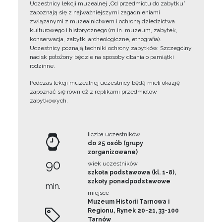
Uczestnicy lekcji muzealnej „Od przedmiotu do zabytku”
zapoznają się z najważniejszymi zagadnieniami
związanymi z muzealnictwem i ochroną dziedzictwa
kulturowego i historycznego (m.in. muzeum, zabytek,
konserwacja, zabytki archeologiczne, etnografia).
Uczestnicy poznają techniki ochrony zabytków. Szczególny
nacisk położony będzie na sposoby dbania o pamiątki
rodzinne.
Podczas lekcji muzealnej uczestnicy będą mieli okazję
zapoznać się również z replikami przedmiotów
zabytkowych.
liczba uczestników
do 25 osób (grupy
zorganizowane)
90
wiek uczestników
szkoła podstawowa (kl. 1-8),
szkoły ponadpodstawowe
min.
miejsce
Muzeum Historii Tarnowa i
Regionu, Rynek 20-21, 33-100
Tarnów