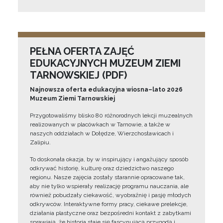
PEŁNA OFERTA ZAJĘĆ
EDUKACYJNYCH MUZEUM ZIEMI
TARNOWSKIEJ (PDF)
Najnowsza oferta edukacyjna wiosna–lato 2026
Muzeum Ziemi Tarnowskiej
Przygotowaliśmy blisko 80 różnorodnych lekcji muzealnych
realizowanych w placówkach w Tarnowie, a także w
naszych oddziałach w Dołędze, Wierzchosławicach i
Zalipiu.
To doskonała okazja, by w inspirujący i angażujący sposób
odkrywać historię, kulturę oraz dziedzictwo naszego
regionu. Nasze zajęcia zostały starannie opracowane tak,
aby nie tylko wspierały realizację programu nauczania, ale
również pobudzały ciekawość, wyobraźnię i pasję młodych
odkrywców. Interaktywne formy pracy, ciekawe prelekcje,
działania plastyczne oraz bezpośredni kontakt z zabytkami
sprawiają, że historia staje się fascynującą przygodą i