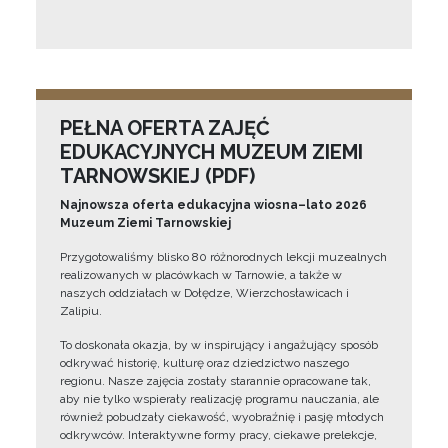
PEŁNA OFERTA ZAJĘĆ
EDUKACYJNYCH MUZEUM ZIEMI
TARNOWSKIEJ (PDF)
Najnowsza oferta edukacyjna wiosna–lato 2026
Muzeum Ziemi Tarnowskiej
Przygotowaliśmy blisko 80 różnorodnych lekcji muzealnych
realizowanych w placówkach w Tarnowie, a także w
naszych oddziałach w Dołędze, Wierzchosławicach i
Zalipiu.
To doskonała okazja, by w inspirujący i angażujący sposób
odkrywać historię, kulturę oraz dziedzictwo naszego
regionu. Nasze zajęcia zostały starannie opracowane tak,
aby nie tylko wspierały realizację programu nauczania, ale
również pobudzały ciekawość, wyobraźnię i pasję młodych
odkrywców. Interaktywne formy pracy, ciekawe prelekcje,