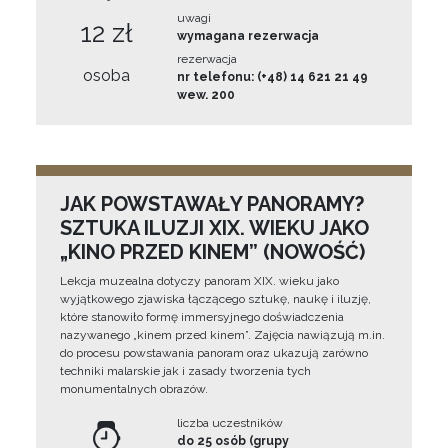
uwagi
12 zł
wymagana rezerwacja
rezerwacja
osoba
nr telefonu: (+48) 14 621 21 49
wew. 200
JAK POWSTAWAŁY PANORAMY?
SZTUKA ILUZJI XIX. WIEKU JAKO
„KINO PRZED KINEM” (NOWOŚĆ)
Lekcja muzealna dotyczy panoram XIX. wieku jako
wyjątkowego zjawiska łączącego sztukę, naukę i iluzję,
które stanowiło formę immersyjnego doświadczenia
nazywanego „kinem przed kinem”. Zajęcia nawiązują m.in.
do procesu powstawania panoram oraz ukazują zarówno
techniki malarskie jak i zasady tworzenia tych
monumentalnych obrazów.
liczba uczestników
do 25 osób (grupy