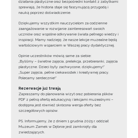
działania plastyczne oraz bezpośredni kontakt z zabytkami
sprawiają, że historia staje się fascynującą przygodą i
nauką poprzez doświadczenie.
Dziękujemy wszystkim nauczycielom za codzienne
zaangażowanie w rozwijanie zainteresowań swoich
uczniów oraz wspólne odkrywanie świata pełnego wiedzy i
inspiracji. Mamy nadzieję, że nasze lekcje muzealne będą
wartościowym wsparciem w Waszej pracy dydaktycznej.
Opinie uczestników mówią same za siebie:
„Byliśmy – świetne zajęcia, prelekcja, przebieranki, zajęcia
plastyczne. Dzieci były zachwycone, dziękujemy!”
„Super zajęcia, pełne ciekawostek i kreatywnej pracy.
Polecamy serdecznie!”
Rezerwacje już trwają
Zapraszamy do planowania wizyt oraz pobierania plików
PDF z pełną ofertą edukacyjną i lekcjami muzealnymi –
dostępna jest również skrócona wersja oferty bez
szczegółowych opisów.
PS. Informujemy, że z dniem 1 grudnia 2025 r. oddział
Muzeum Zamek w Dębnie jest zamknięty dla
zwiedzających.