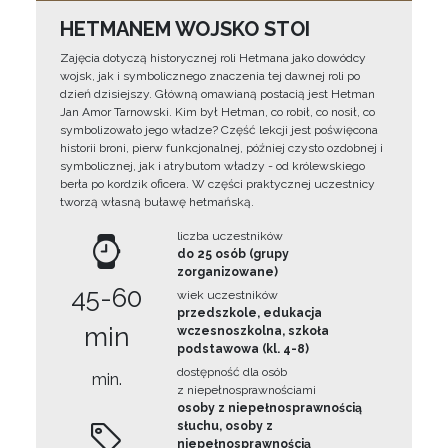
HETMANEM WOJSKO STOI
Zajęcia dotyczą historycznej roli Hetmana jako dowódcy
wojsk, jak i symbolicznego znaczenia tej dawnej roli po
dzień dzisiejszy. Główną omawianą postacią jest Hetman
Jan Amor Tarnowski. Kim był Hetman, co robił, co nosił, co
symbolizowało jego władze? Część lekcji jest poświęcona
historii broni, pierw funkcjonalnej, później czysto ozdobnej i
symbolicznej, jak i atrybutom władzy - od królewskiego
berła po kordzik oficera. W części praktycznej uczestnicy
tworzą własną buławę hetmańską.
liczba uczestników
do 25 osób (grupy
zorganizowane)
45-60
wiek uczestników
przedszkole, edukacja
min
wczesnoszkolna, szkoła
podstawowa (kl. 4-8)
dostępność dla osób
min.
z niepełnosprawnościami
osoby z niepełnosprawnością
słuchu, osoby z
niepełnosprawnością