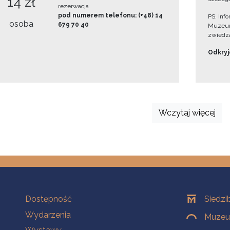
14 zł
rezerwacja
pod numerem telefonu: (+48) 14
PS. Inf
osoba
679 70 40
Muzeum
zwiedza
Odkryjc
Wczytaj więcej
Na skróty
Oddziały
Dostępność
Siedzi
Wydarzenia
Muzeum