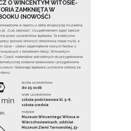
CZ O WINCENTYM WITOSIE-
TORIA ZAMKNIĘTA W
BOOKU (NOWOŚĆ)
prowadzona w oparciu o stałą ekspozycję muzealną
lm pt. „Cud Jedności”. Uzupełnieniem zajęć będzie
ie przez uczestników lapbooka. Ta kreatywna
pracy pozwoli stworzyć obrazkową mapę myśli, a
ym idzie – ułatwi zapamiętanie nowych faktów z
i związanych z bohaterem lekcji, Wincentym
. Część materiałów potrzebnych do przygotowania
 tematycznej zostanie opracowana i przygotowana
uzeum. Gotowego lapbooka uczniowie zabiorą ze
 domu.
liczba uczestników
do 25 osób
wiek uczestników
 min
szkoła podstawowa kl. 5-8,
szkoła średnia
miejsce
in.
Muzeum Wincentego Witosa w
Wierzchosławicach, oddział
Muzeum Ziemi Tarnowskiej, 33-