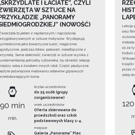
„SKRZYDLATE I ŁACIATE”, CZYLI
RZE
ZWIERZĘTA W SZTUCE NA
HIS
PRZYKŁADZIE „PANORAMY
LAP
SIEDMIOGRODZKIEJ” (NOWOŚĆ)
Lekcja 
oraz fi
Zwierzęta to jeden z najstarszych i najczęściej
wykonan
przygotowywanych w sztuce motywów. Występują
metoda 
symbolicznie jako towarzysze ludzi, magicznie,
co za t
egzotycznie, podczas bitew, polowań, nieodłącznie z
histori
przyrodą. Sama obecność zwierząt w sztuce wynika z
Witosem
fundamentalnej potrzeby człowieka, by określić relację
książki
między sobą a światem innych istot. Część plastyczna
przez m
będzie poświęcona malowaniu odlewów gipsowych
sobą do
przedstawiających konia.
liczba uczestników
do 25 osób (grupy
zorganizowane)
120
90 min
wiek uczestników
Oferta skierowana do
przedszkoli oraz szkół
m
min.
podstawowych klasy 1-4.
miejsce
Galeria „Panorama” Plac