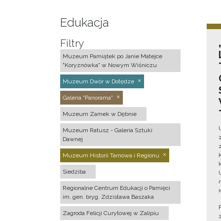
Edukacja
Filtry
Muzeum Pamiątek po Janie Matejce
"Koryznówka" w Nowym Wiśniczu
Muzeum Dwór w Dołędze
Galeria "Panorama"
Muzeum Zamek w Dębnie
Muzeum Ratusz - Galeria Sztuki
Dawnej
Muzeum Historii Tarnowa i Regionu
Siedziba
Regionalne Centrum Edukacji o Pamięci
im. gen. bryg. Zdzisława Baszaka
Zagroda Felicji Curyłowej w Zalipiu