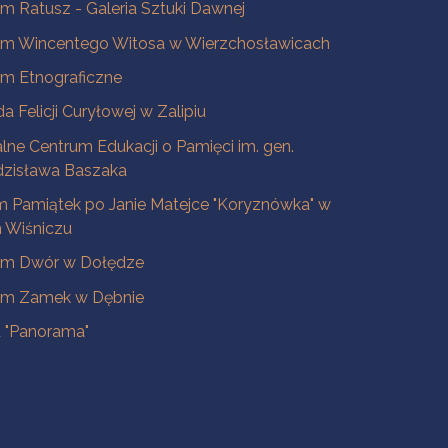
 Ratusz - Galeria Sztuki Dawnej
m Wincentego Witosa w Wierzchosławicach
m Etnograficzne
a Felicji Curyłowej w Zalipiu
lne Centrum Edukacji o Pamięci im. gen.
dzisława Baszaka
 Pamiątek po Janie Matejce "Koryznówka" w
Wiśniczu
m Dwór w Dołędze
m Zamek w Dębnie
a "Panorama"