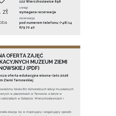
122 Wierzchosławice 698
uwagi
 zł
wymagana rezerwacja
rezerwacja
oba
pod numerem telefonu: (+48) 14
679 70 40
NA OFERTA ZAJĘĆ
KACYJNYCH MUZEUM ZIEMI
NOWSKIEJ (PDF)
sza oferta edukacyjna wiosna–lato 2026
 Ziemi Tarnowskiej
owaliśmy blisko 80 różnorodnych lekcji muzealnych
wanych w placówkach w Tarnowie, a także w
 oddziałach w Dołędze, Wierzchosławicach i
onała okazja, by w inspirujący i angażujący sposób