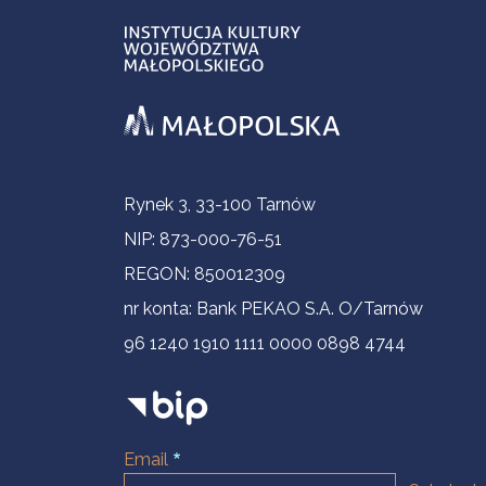
Informacje kontaktowe
Rynek 3, 33-100 Tarnów
NIP: 873-000-76-51
REGON: 850012309
nr konta: Bank PEKAO S.A. O/Tarnów
96 1240 1910 1111 0000 0898 4744
Email