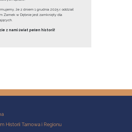
ormujemy, że z dniem 1 grudnia 2025 r. oddział
 Zamek w Dębnie jest zamknięty dla
jących.
ie z nami świat pełen historii!
ba
 Historii Tarnowa i Regionu