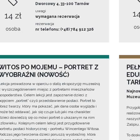
Dworcowy 4, 33-100 Tarnów
uwagi
14
14 zł
wymagana rezerwacja
rezerwacja
os
osoba
nr telefonu: (+48) 784 912 326
WITOS PO MOJEMU – PORTRET Z
PEŁ
WYOBRAŹNI (NOWOŚĆ)
EDU
TAR
Lekcja prowadzona w oparciu o stałą ekspozycję muzealną
z wyszczególnieniem miejsc z portretami mieszkańców
Najnow
gospodarstwa. Celem lekcji jest zapoznanie dzieci z
Muzeum
pojęciem „portret” czyli przedstawienie postaci. Portret to
obraz twarzy, który ma pokazać, jak dana osoba wygląda i
Przygot
może też oddawać, jak się czuje lub jaki ma charakter.
realizo
Dzieci dowiedzą się co mówi portret o ukazanym na nim
naszych
człowieku. Kolejnym celem lekcji jest przygotowanie
Zalipiu.
portretu postaci historycznej - portretu Wincentego Witosa.
Podczas jego tworzenia dzieci poruszą wyobraźnię, która
To dosk