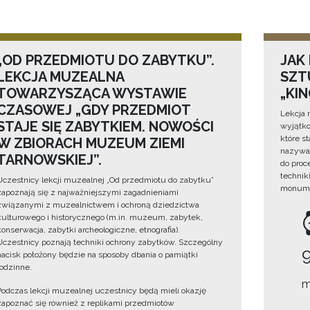
„OD PRZEDMIOTU DO ZABYTKU”.
JAK
LEKCJA MUZEALNA
SZTU
TOWARZYSZĄCA WYSTAWIE
„KI
CZASOWEJ „GDY PRZEDMIOT
Lekcja 
STAJE SIĘ ZABYTKIEM. NOWOŚCI
wyjątko
które s
W ZBIORACH MUZEUM ZIEMI
nazywan
TARNOWSKIEJ”.
do proc
technik
Uczestnicy lekcji muzealnej „Od przedmiotu do zabytku”
monume
zapoznają się z najważniejszymi zagadnieniami
związanymi z muzealnictwem i ochroną dziedzictwa
kulturowego i historycznego (m.in. muzeum, zabytek,
konserwacja, zabytki archeologiczne, etnografia).
Uczestnicy poznają techniki ochrony zabytków. Szczególny
nacisk położony będzie na sposoby dbania o pamiątki
rodzinne.
m
Podczas lekcji muzealnej uczestnicy będą mieli okazję
zapoznać się również z replikami przedmiotów