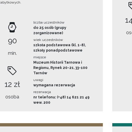
zabytkowych.
14
liczba uczestników
do 25 osób (grupy
os
zorganizowane)
90
wiek uczestników
szkoła podstawowa (kl. 1-8),
szkoły ponadpodstawowe
min.
miejsce
Muzeum Historii Tarnowa i
Regionu, Rynek 20-21, 33-100
Tarnów
uwagi
12 zł
wymagana rezerwacja
rezerwacja
osoba
nr telefonu: (+48) 14 621 21 49
wew. 200