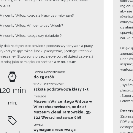
nie zna granic. Tworząc portret dzieci mają zadać sobie
odkrywa
pytania:
regionu
aby nie
Wincenty Witos, kolega z klasy czy miły pan?
również
odkrywc
Wincenty Witos, Wincenty czy Wicek?
działan
sprawiaj
Wincenty Witos, kolega czy dziadzio ?
nauką p
By dać następnie odpowiedz podczas wykonywania pracy,
Dzięku
wykorzystując różne środki plastyczne, ( collage i techniki
zaangaż
mieszane). Stworzony przez siebie portret dzieci zabierają
uczniów
ze sobą jako pamiątka ze spotkania w muzeum.
inspira
wartośc
liczba uczestników
do 25 osób
Opinie 
wiek uczestników
„Byliśmy
120 min
szkoła podstawowa klasy 1-5
plastyc
„Super 
miejsce
Polecam
Muzeum Wincentego Witosa w
min.
Wierzchosławicach, oddział
Rezerw
Muzeum Ziemi Tarnowskiej, 33-
Zaprasz
122 Wierzchosławice 698
PDF z p
uwagi
dostępn
wymagana rezerwacja
szczegó