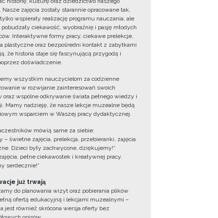
ć historię, kulturę oraz dziedzictwo naszego
. Nasze zajęcia zostały starannie opracowane tak,
 tylko wspierały realizację programu nauczania, ale
 pobudzały ciekawość, wyobraźnię i pasję młodych
ów. Interaktywne formy pracy, ciekawe prelekcje,
ia plastyczne oraz bezpośredni kontakt z zabytkami
ą, że historia staje się fascynującą przygodą i
oprzez doświadczenie.
jemy wszystkim nauczycielom za codzienne
owanie w rozwijanie zainteresowań swoich
 oraz wspólne odkrywanie świata pełnego wiedzy i
cji. Mamy nadzieję, że nasze lekcje muzealne będą
iowym wsparciem w Waszej pracy dydaktycznej.
uczestników mówią same za siebie:
 – świetne zajęcia, prelekcja, przebieranki, zajęcia
zne. Dzieci były zachwycone, dziękujemy!”
zajęcia, pełne ciekawostek i kreatywnej pracy.
y serdecznie!”
acje już trwają
amy do planowania wizyt oraz pobierania plików
ełną ofertą edukacyjną i lekcjami muzealnymi –
a jest również skrócona wersja oferty bez
łowych opisów.