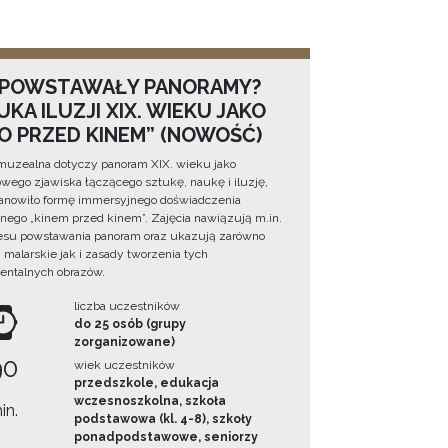
 POWSTAWAŁY PANORAMY?
KA ILUZJI XIX. WIEKU JAKO
NO PRZED KINEM” (NOWOŚĆ)
muzealna dotyczy panoram XIX. wieku jako
wego zjawiska łączącego sztukę, naukę i iluzję,
tanowiło formę immersyjnego doświadczenia
ego „kinem przed kinem”. Zajęcia nawiązują m.in.
esu powstawania panoram oraz ukazują zarówno
i malarskie jak i zasady tworzenia tych
ntalnych obrazów.
liczba uczestników
do 25 osób (grupy
zorganizowane)
90
wiek uczestników
przedszkole, edukacja
wczesnoszkolna, szkoła
in.
podstawowa (kl. 4-8), szkoły
ponadpodstawowe, seniorzy