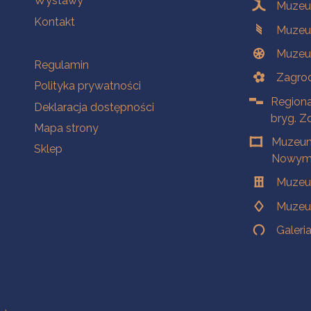
Wystawy
Muzeum
Kontakt
Muzeu
Muzeu
Na skróty
Regulamin
Zagrod
Polityka prywatności
Regiona
Deklaracja dostępności
bryg. Z
Mapa strony
Muzeum
Sklep
Nowym 
Muzeu
Muzeu
Galeri