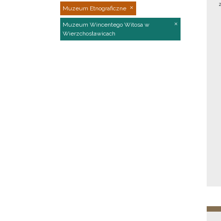
Muzeum Etnograficzne
Muzeum Wincentego Witosa w
Wierzchosławicach