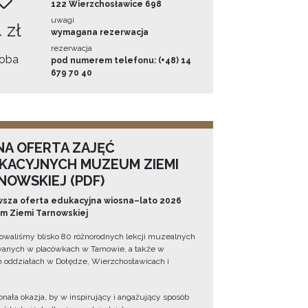
122 Wierzchosławice 698
uwagi
 zł
wymagana rezerwacja
rezerwacja
oba
pod numerem telefonu: (+48) 14
679 70 40
NA OFERTA ZAJĘĆ
KACYJNYCH MUZEUM ZIEMI
NOWSKIEJ (PDF)
sza oferta edukacyjna wiosna–lato 2026
 Ziemi Tarnowskiej
owaliśmy blisko 80 różnorodnych lekcji muzealnych
wanych w placówkach w Tarnowie, a także w
 oddziałach w Dołędze, Wierzchosławicach i
onała okazja, by w inspirujący i angażujący sposób