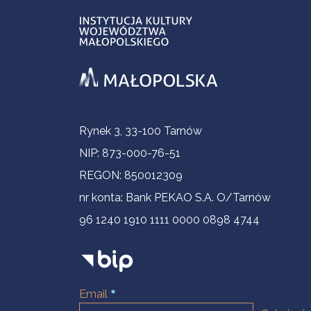
Informacje kontaktowe
Rynek 3, 33-100 Tarnów
NIP: 873-000-76-51
REGON: 850012309
nr konta: Bank PEKAO S.A. O/Tarnów
96 1240 1910 1111 0000 0898 4744
Email