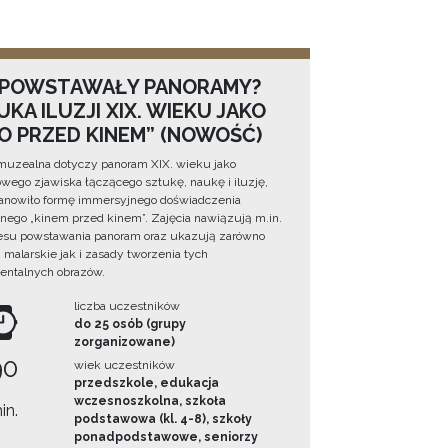
 POWSTAWAŁY PANORAMY?
KA ILUZJI XIX. WIEKU JAKO
NO PRZED KINEM” (NOWOŚĆ)
muzealna dotyczy panoram XIX. wieku jako
wego zjawiska łączącego sztukę, naukę i iluzję,
tanowiło formę immersyjnego doświadczenia
ego „kinem przed kinem”. Zajęcia nawiązują m.in.
esu powstawania panoram oraz ukazują zarówno
i malarskie jak i zasady tworzenia tych
ntalnych obrazów.
liczba uczestników
do 25 osób (grupy
zorganizowane)
90
wiek uczestników
przedszkole, edukacja
wczesnoszkolna, szkoła
in.
podstawowa (kl. 4-8), szkoły
ponadpodstawowe, seniorzy