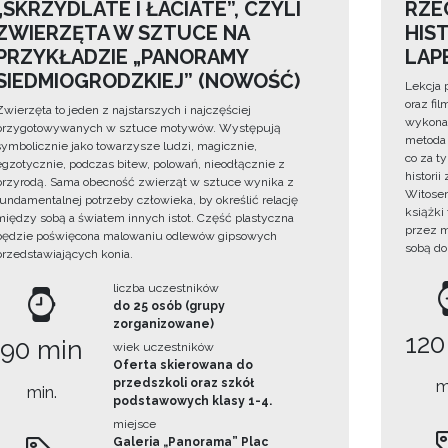
„SKRZYDLATE I ŁACIATE”, CZYLI
RZE
ZWIERZĘTA W SZTUCE NA
HIS
PRZYKŁADZIE „PANORAMY
LAP
SIEDMIOGRODZKIEJ” (NOWOŚĆ)
Lekcja 
oraz fi
Zwierzęta to jeden z najstarszych i najczęściej
wykonan
przygotowywanych w sztuce motywów. Występują
metoda 
symbolicznie jako towarzysze ludzi, magicznie,
co za t
egzotycznie, podczas bitew, polowań, nieodłącznie z
histori
przyrodą. Sama obecność zwierząt w sztuce wynika z
Witosem
fundamentalnej potrzeby człowieka, by określić relację
książki
między sobą a światem innych istot. Część plastyczna
przez m
będzie poświęcona malowaniu odlewów gipsowych
sobą do
przedstawiających konia.
liczba uczestników
do 25 osób (grupy
zorganizowane)
120
90 min
wiek uczestników
Oferta skierowana do
przedszkoli oraz szkół
m
min.
podstawowych klasy 1-4.
miejsce
Galeria „Panorama” Plac