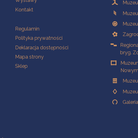
Wystawy
Muzeum
Kontakt
Muzeu
Muzeu
Na skróty
Regulamin
Zagrod
Polityka prywatności
Regiona
Deklaracja dostępności
bryg. Z
Mapa strony
Muzeum
Sklep
Nowym 
Muzeu
Muzeu
Galeri