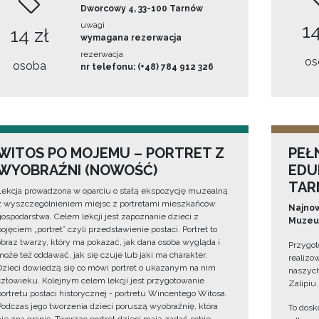
Dworcowy 4, 33-100 Tarnów
uwagi
14
14 zł
wymagana rezerwacja
rezerwacja
os
osoba
nr telefonu: (+48) 784 912 326
WITOS PO MOJEMU – PORTRET Z
PEŁ
WYOBRAŹNI (NOWOŚĆ)
EDU
TAR
Lekcja prowadzona w oparciu o stałą ekspozycję muzealną
z wyszczególnieniem miejsc z portretami mieszkańców
Najnow
gospodarstwa. Celem lekcji jest zapoznanie dzieci z
Muzeum
pojęciem „portret” czyli przedstawienie postaci. Portret to
obraz twarzy, który ma pokazać, jak dana osoba wygląda i
Przygot
może też oddawać, jak się czuje lub jaki ma charakter.
realizo
Dzieci dowiedzą się co mówi portret o ukazanym na nim
naszych
człowieku. Kolejnym celem lekcji jest przygotowanie
Zalipiu.
portretu postaci historycznej - portretu Wincentego Witosa.
Podczas jego tworzenia dzieci poruszą wyobraźnię, która
To dosk