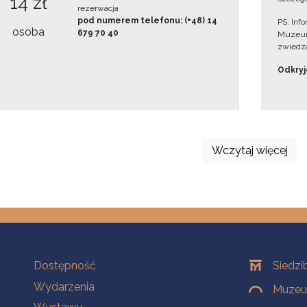
14 zł
rezerwacja
pod numerem telefonu: (+48) 14
PS. Inf
osoba
679 70 40
Muzeum
zwiedza
Odkryjc
Wczytaj więcej
Na skróty
Oddziały
Dostępność
Siedzi
Wydarzenia
Muzeum