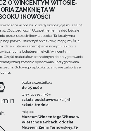
CZ O WINCENTYM WITOSIE-
TORIA ZAMKNIĘTA W
BOOKU (NOWOŚĆ)
prowadzona w oparciu o stałą ekspozycję muzealną
lm pt. „Cud Jedności”. Uzupełnieniem zajęć będzie
ie przez uczestników lapbooka. Ta kreatywna
pracy pozwoli stworzyć obrazkową mapę myśli, a
ym idzie – ułatwi zapamiętanie nowych faktów z
i związanych z bohaterem lekcji, Wincentym
. Część materiałów potrzebnych do przygotowania
 tematycznej zostanie opracowana i przygotowana
uzeum. Gotowego lapbooka uczniowie zabiorą ze
 domu.
liczba uczestników
do 25 osób
wiek uczestników
 min
szkoła podstawowa kl. 5-8,
szkoła średnia
miejsce
in.
Muzeum Wincentego Witosa w
Wierzchosławicach, oddział
Muzeum Ziemi Tarnowskiej, 33-