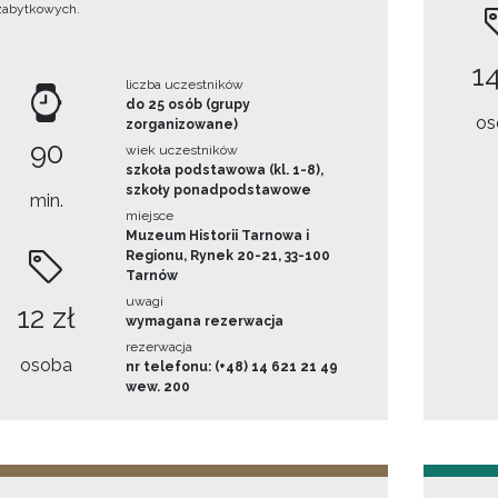
zabytkowych.
14
liczba uczestników
do 25 osób (grupy
os
zorganizowane)
90
wiek uczestników
szkoła podstawowa (kl. 1-8),
szkoły ponadpodstawowe
min.
miejsce
Muzeum Historii Tarnowa i
Regionu, Rynek 20-21, 33-100
Tarnów
uwagi
12 zł
wymagana rezerwacja
rezerwacja
osoba
nr telefonu: (+48) 14 621 21 49
wew. 200