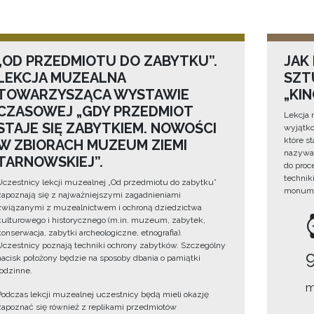
„OD PRZEDMIOTU DO ZABYTKU”.
JAK
LEKCJA MUZEALNA
SZTU
TOWARZYSZĄCA WYSTAWIE
„KI
CZASOWEJ „GDY PRZEDMIOT
Lekcja 
STAJE SIĘ ZABYTKIEM. NOWOŚCI
wyjątko
które s
W ZBIORACH MUZEUM ZIEMI
nazywan
TARNOWSKIEJ”.
do proc
technik
Uczestnicy lekcji muzealnej „Od przedmiotu do zabytku”
monume
zapoznają się z najważniejszymi zagadnieniami
związanymi z muzealnictwem i ochroną dziedzictwa
kulturowego i historycznego (m.in. muzeum, zabytek,
konserwacja, zabytki archeologiczne, etnografia).
Uczestnicy poznają techniki ochrony zabytków. Szczególny
nacisk położony będzie na sposoby dbania o pamiątki
rodzinne.
m
Podczas lekcji muzealnej uczestnicy będą mieli okazję
zapoznać się również z replikami przedmiotów