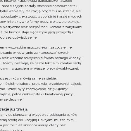
ć historię, kulturę oraz dziedzictwo naszego
. Nasze zajęcia zostały starannie opracowane tak,
 tylko wspierały realizację programu nauczania, ale
 pobudzały ciekawość, wyobraźnię i pasję młodych
ów. Interaktywne formy pracy, ciekawe prelekcje,
ia plastyczne oraz bezpośredni kontakt z zabytkami
ą, że historia staje się fascynującą przygodą i
oprzez doświadczenie.
jemy wszystkim nauczycielom za codzienne
owanie w rozwijanie zainteresowań swoich
 oraz wspólne odkrywanie świata pełnego wiedzy i
cji. Mamy nadzieję, że nasze lekcje muzealne będą
iowym wsparciem w Waszej pracy dydaktycznej.
uczestników mówią same za siebie:
 – świetne zajęcia, prelekcja, przebieranki, zajęcia
zne. Dzieci były zachwycone, dziękujemy!”
zajęcia, pełne ciekawostek i kreatywnej pracy.
y serdecznie!”
acje już trwają
amy do planowania wizyt oraz pobierania plików
ełną ofertą edukacyjną i lekcjami muzealnymi –
a jest również skrócona wersja oferty bez
łowych opisów.