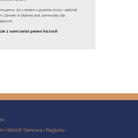
ormujemy, że z dniem 1 grudnia 2025 r. oddział
 Zamek w Dębnie jest zamknięty dla
jących.
ie z nami świat pełen historii!
ba
 Historii Tarnowa i Regionu