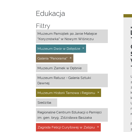
Edukacja
Filtry
Muzeum Pamiątek po Janie Matejce
"Koryznówka" w Nowym Wiśniczu
Muzeum Dwór w Dołędze
Galeria "Panorama"
Muzeum Zamek w Dębnie
Muzeum Ratusz - Galeria Sztuki
Dawnej
Muzeum Historii Tarnowa i Regionu
Siedziba
Regionalne Centrum Edukacji o Pamięci
im. gen. bryg. Zdzisława Baszaka
Zagroda Felicji Curyłowej w Zalipiu