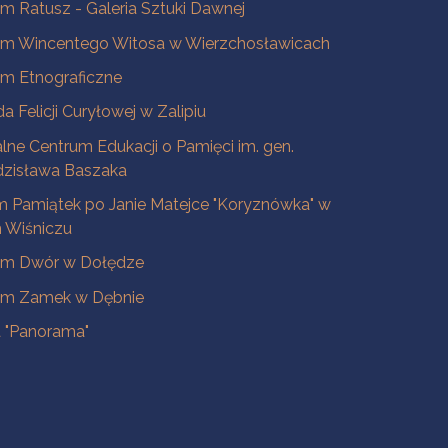
 Ratusz - Galeria Sztuki Dawnej
m Wincentego Witosa w Wierzchosławicach
m Etnograficzne
a Felicji Curyłowej w Zalipiu
lne Centrum Edukacji o Pamięci im. gen.
dzisława Baszaka
 Pamiątek po Janie Matejce "Koryznówka" w
Wiśniczu
m Dwór w Dołędze
m Zamek w Dębnie
a "Panorama"