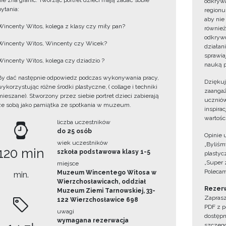
nie zna granic. Tworząc portret dzieci mają zadać sobie
odkrywa
pytania:
regionu
aby nie
Wincenty Witos, kolega z klasy czy miły pan?
również
odkrywc
Wincenty Witos, Wincenty czy Wicek?
działan
sprawiaj
Wincenty Witos, kolega czy dziadzio ?
nauką p
By dać następnie odpowiedz podczas wykonywania pracy,
Dzięku
wykorzystując różne środki plastyczne, ( collage i techniki
zaangaż
mieszane). Stworzony przez siebie portret dzieci zabierają
uczniów
ze sobą jako pamiątka ze spotkania w muzeum.
inspira
wartośc
liczba uczestników
do 25 osób
Opinie 
wiek uczestników
„Byliśmy
120 min
szkoła podstawowa klasy 1-5
plastyc
„Super 
miejsce
Polecam
Muzeum Wincentego Witosa w
min.
Wierzchosławicach, oddział
Rezerw
Muzeum Ziemi Tarnowskiej, 33-
Zaprasz
122 Wierzchosławice 698
PDF z p
uwagi
dostępn
wymagana rezerwacja
szczegó