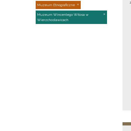
Muzeum Etnograficzne
Muzeum Wincentego Witosa w
Wierzchosławicach