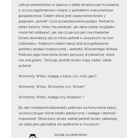
Lekcja prowadzona w oparciu o stałą ekspozycję muzealną
z wyszczególnieniem miejsc z portretami mieszkańców
gospodarstwa. Celem lekcji jest zapoznanie dzieci z
pojęciem „portret” czyli przedstawienie postaci. Portret to
obraz twarzy, który ma pokazać, jak dana osoba wygląda i
może też oddawać, jak się czuje lub jaki ma charakter.
Dzieci dowiedzą się co mówi portret o ukazanym na nim
człowieku. Kolejnym celem lekcji jest przygotowanie
portretu postaci historycznej - portretu Wincentego Witosa.
Podczas jego tworzenia dzieci poruszą wyobraźnię, która
nie zna granic. Tworząc portret dzieci mają zadać sobie
pytania:
Wincenty Witos, kolega z klasy czy miły pan?
Wincenty Witos, Wincenty czy Wicek?
Wincenty Witos, kolega czy dziadzio ?
By dać następnie odpowiedz podczas wykonywania pracy,
wykorzystując różne środki plastyczne, ( collage i techniki
mieszane). Stworzony przez siebie portret dzieci zabierają
ze sobą jako pamiątka ze spotkania w muzeum.
liczba uczestników