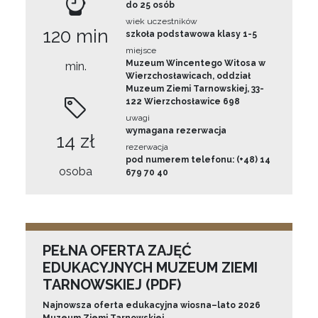
do 25 osób
wiek uczestników
120 min
szkoła podstawowa klasy 1-5
miejsce
Muzeum Wincentego Witosa w
min.
Wierzchosławicach, oddział
Muzeum Ziemi Tarnowskiej, 33-
122 Wierzchosławice 698
uwagi
wymagana rezerwacja
14 zł
rezerwacja
pod numerem telefonu: (+48) 14
osoba
679 70 40
PEŁNA OFERTA ZAJĘĆ
EDUKACYJNYCH MUZEUM ZIEMI
TARNOWSKIEJ (PDF)
Najnowsza oferta edukacyjna wiosna–lato 2026