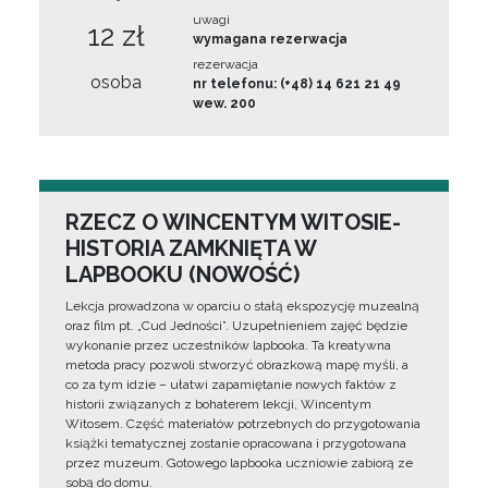
uwagi
12 zł
wymagana rezerwacja
rezerwacja
osoba
nr telefonu: (+48) 14 621 21 49
wew. 200
RZECZ O WINCENTYM WITOSIE-
HISTORIA ZAMKNIĘTA W
LAPBOOKU (NOWOŚĆ)
Lekcja prowadzona w oparciu o stałą ekspozycję muzealną
oraz film pt. „Cud Jedności”. Uzupełnieniem zajęć będzie
wykonanie przez uczestników lapbooka. Ta kreatywna
metoda pracy pozwoli stworzyć obrazkową mapę myśli, a
co za tym idzie – ułatwi zapamiętanie nowych faktów z
historii związanych z bohaterem lekcji, Wincentym
Witosem. Część materiałów potrzebnych do przygotowania
książki tematycznej zostanie opracowana i przygotowana
przez muzeum. Gotowego lapbooka uczniowie zabiorą ze
sobą do domu.