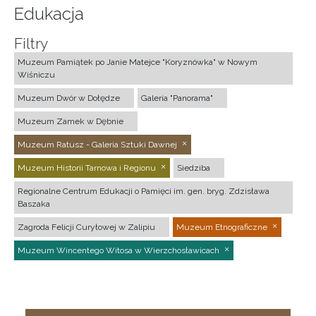
Edukacja
Filtry
Muzeum Pamiątek po Janie Matejce "Koryznówka" w Nowym
Wiśniczu
Muzeum Dwór w Dołędze
Galeria "Panorama"
Muzeum Zamek w Dębnie
Muzeum Ratusz - Galeria Sztuki Dawnej
Muzeum Historii Tarnowa i Regionu
Siedziba
Regionalne Centrum Edukacji o Pamięci im. gen. bryg. Zdzisława
Baszaka
Zagroda Felicji Curyłowej w Zalipiu
Muzeum Etnograficzne
Muzeum Wincentego Witosa w Wierzchosławicach