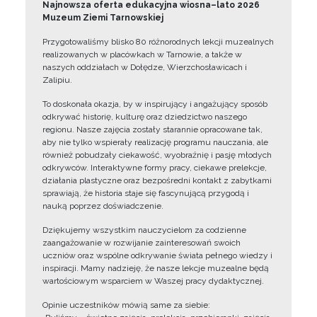
Najnowsza oferta edukacyjna wiosna–lato 2026
Muzeum Ziemi Tarnowskiej
Przygotowaliśmy blisko 80 różnorodnych lekcji muzealnych
realizowanych w placówkach w Tarnowie, a także w
naszych oddziałach w Dołędze, Wierzchosławicach i
Zalipiu.
To doskonała okazja, by w inspirujący i angażujący sposób
odkrywać historię, kulturę oraz dziedzictwo naszego
regionu. Nasze zajęcia zostały starannie opracowane tak,
aby nie tylko wspierały realizację programu nauczania, ale
również pobudzały ciekawość, wyobraźnię i pasję młodych
odkrywców. Interaktywne formy pracy, ciekawe prelekcje,
działania plastyczne oraz bezpośredni kontakt z zabytkami
sprawiają, że historia staje się fascynującą przygodą i
nauką poprzez doświadczenie.
Dziękujemy wszystkim nauczycielom za codzienne
zaangażowanie w rozwijanie zainteresowań swoich
uczniów oraz wspólne odkrywanie świata pełnego wiedzy i
inspiracji. Mamy nadzieję, że nasze lekcje muzealne będą
wartościowym wsparciem w Waszej pracy dydaktycznej.
Opinie uczestników mówią same za siebie: