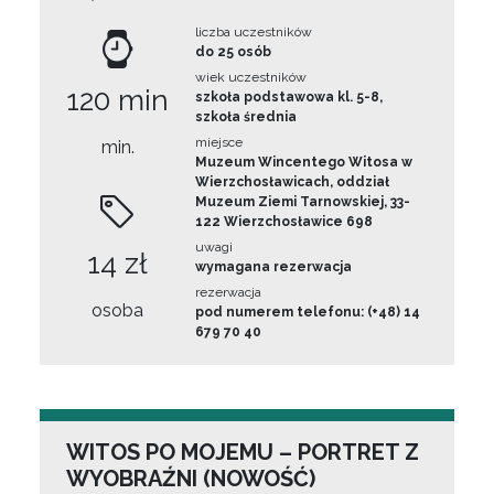
liczba uczestników
do 25 osób
wiek uczestników
120 min
szkoła podstawowa kl. 5-8,
szkoła średnia
miejsce
min.
Muzeum Wincentego Witosa w
Wierzchosławicach, oddział
Muzeum Ziemi Tarnowskiej, 33-
122 Wierzchosławice 698
uwagi
14 zł
wymagana rezerwacja
rezerwacja
osoba
pod numerem telefonu: (+48) 14
679 70 40
WITOS PO MOJEMU – PORTRET Z
WYOBRAŹNI (NOWOŚĆ)