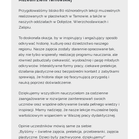
Muzeum Ziemi Tarnowskiej
Przygotowaliśmy blisko 80 różnorodnych lekcji muzealnych
realizowanych w placówkach w Tarnowie, a także w
naszych oddziałach w Dołędze, Wierzchosławicach i
Zalipiu.
To doskonała okazja, by w inspirujący i angażujący sposób
odkrywać historię, kulturę oraz dziedzictwo naszego
regionu. Nasze zajęcia zostały starannie opracowane tak,
aby nie tylko wspierały realizację programu nauczania, ale
również pobudzały ciekawość, wyobraźnię i pasję młodych
odkrywców. Interaktywne formy pracy, ciekawe prelekcje,
działania plastyczne oraz bezpośredni kontakt z zabytkami
sprawiają, że historia staje się fascynującą przygodą i
nauką poprzez doświadczenie.
Dziękujemy wszystkim nauczycielom za codzienne
zaangażowanie w rozwijanie zainteresowań swoich
uczniów oraz wspólne odkrywanie świata pełnego wiedzy i
inspiracji. Mamy nadzieję, że nasze lekcje muzealne będą
wartościowym wsparciem w Waszej pracy dydaktycznej.
Opinie uczestników mówią same za siebie:
„Byliśmy – świetne zajęcia, prelekcja, przebieranki, zajęcia
plastyczne. Dzieci były zachwycone, dziękujemy!”