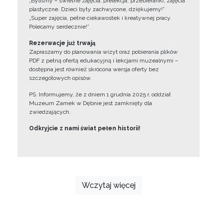
„Byliśmy – świetne zajęcia, prelekcja, przebieranki, zajęcia
plastyczne. Dzieci były zachwycone, dziękujemy!”
„Super zajęcia, pełne ciekawostek i kreatywnej pracy.
Polecamy serdecznie!”
Rezerwacje już trwają
Zapraszamy do planowania wizyt oraz pobierania plików
PDF z pełną ofertą edukacyjną i lekcjami muzealnymi –
dostępna jest również skrócona wersja oferty bez
szczegółowych opisów.
PS. Informujemy, że z dniem 1 grudnia 2025 r. oddział
Muzeum Zamek w Dębnie jest zamknięty dla
zwiedzających.
Odkryjcie z nami świat pełen historii!
Wczytaj więcej