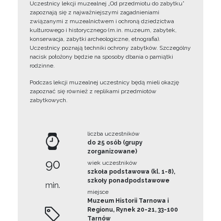
Uczestnicy lekcji muzealnej „Od przedmiotu do zabytku”
zapoznają się z najważniejszymi zagadnieniami
związanymi z muzealnictwem i ochroną dziedzictwa
kulturowego i historycznego (m.in. muzeum, zabytek,
konserwacja, zabytki archeologiczne, etnografia).
Uczestnicy poznają techniki ochrony zabytków. Szczególny
nacisk położony będzie na sposoby dbania o pamiątki
rodzinne.
Podczas lekcji muzealnej uczestnicy będą mieli okazję
zapoznać się również z replikami przedmiotów
zabytkowych.
liczba uczestników
do 25 osób (grupy
zorganizowane)
90
wiek uczestników
szkoła podstawowa (kl. 1-8),
szkoły ponadpodstawowe
min.
miejsce
Muzeum Historii Tarnowa i
Regionu, Rynek 20-21, 33-100
Tarnów