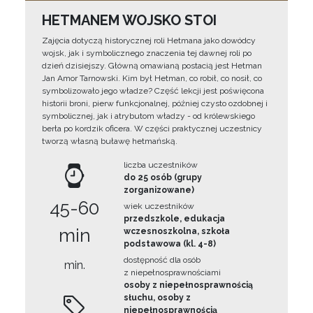
HETMANEM WOJSKO STOI
Zajęcia dotyczą historycznej roli Hetmana jako dowódcy
wojsk, jak i symbolicznego znaczenia tej dawnej roli po
dzień dzisiejszy. Główną omawianą postacią jest Hetman
Jan Amor Tarnowski. Kim był Hetman, co robił, co nosił, co
symbolizowało jego władze? Część lekcji jest poświęcona
historii broni, pierw funkcjonalnej, później czysto ozdobnej i
symbolicznej, jak i atrybutom władzy - od królewskiego
berła po kordzik oficera. W części praktycznej uczestnicy
tworzą własną buławę hetmańską.
liczba uczestników
do 25 osób (grupy
zorganizowane)
45-60
wiek uczestników
przedszkole, edukacja
min
wczesnoszkolna, szkoła
podstawowa (kl. 4-8)
dostępność dla osób
min.
z niepełnosprawnościami
osoby z niepełnosprawnością
słuchu, osoby z
niepełnosprawnością