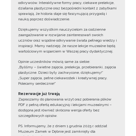
odkrywców. Interaktywne formy pracy, ciekawe prelekcje,
działania plastyczne oraz bezpośredni kontakt z zabytkami
sprawiają, że historia staje się fascynującą przygodą i
nauką poprzez doświadczenie.
Dziękujemy wszystkim nauczycielom za codzienne
zaangażowanie w rozwijanie zainteresowań swoich
uczniów oraz wspólne odkrywanie świata pełnego wiedzy i
inspiracji. Mamy nadzieję, że nasze lekcje muzealne będą
wartościowym wsparciem w Waszej pracy dydaktycznej.
Opinie uczestników mówią same za siebie:
„Byliśmy – świetne zajęcia, prelekcja, przebieranki, zajęcia
plastyczne. Dzieci były zachwycone, dziękujemy!”
„Super zajęcia, pełne ciekawostek i kreatywnej pracy.
Polecamy serdecznie!”
Rezerwacje już trwają
Zapraszamy do planowania wizyt oraz pobierania plików
PDF z pełną ofertą edukacyjną i lekcjami muzealnymi –
dostępna jest również skrócona wersja oferty bez
szczegółowych opisów.
PS. Informujemy, że z dniem 1 grudnia 2025 r. oddział
Muzeum Zamek w Dębnie jest zamknięty dla