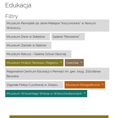
Edukacja
Filtry
Muzeum Pamiątek po Janie Matejce "Koryznówka" w Nowym
Wiśniczu
Muzeum Dwór w Dołędze
Galeria "Panorama"
Muzeum Zamek w Dębnie
Muzeum Ratusz - Galeria Sztuki Dawnej
Muzeum Historii Tarnowa i Regionu
Siedziba
Regionalne Centrum Edukacji o Pamięci im. gen. bryg. Zdzisława
Baszaka
Zagroda Felicji Curyłowej w Zalipiu
Muzeum Etnograficzne
Muzeum Wincentego Witosa w Wierzchosławicach