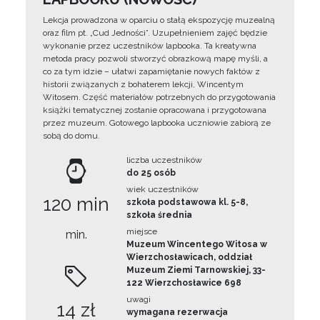
Lekcja prowadzona w oparciu o stałą ekspozycję muzealną
oraz film pt. „Cud Jedności”. Uzupełnieniem zajęć będzie
wykonanie przez uczestników lapbooka. Ta kreatywna
metoda pracy pozwoli stworzyć obrazkową mapę myśli, a
co za tym idzie – ułatwi zapamiętanie nowych faktów z
historii związanych z bohaterem lekcji, Wincentym
Witosem. Część materiałów potrzebnych do przygotowania
książki tematycznej zostanie opracowana i przygotowana
przez muzeum. Gotowego lapbooka uczniowie zabiorą ze
sobą do domu.
liczba uczestników
do 25 osób
wiek uczestników
120 min
szkoła podstawowa kl. 5-8,
szkoła średnia
miejsce
min.
Muzeum Wincentego Witosa w
Wierzchosławicach, oddział
Muzeum Ziemi Tarnowskiej, 33-
122 Wierzchosławice 698
uwagi
14 zł
wymagana rezerwacja