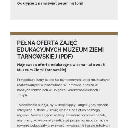
Odkryjcie z nami świat pełen historii!
PEŁNA OFERTA ZAJĘĆ
EDUKACYJNYCH MUZEUM ZIEMI
TARNOWSKIEJ (PDF)
Najnowsza oferta edukacyjna wiosna–lato 2026
Muzeum Ziemi Tarnowskiej
Przygotowaliśmy blisko 80 różnorodnych lekcji muzealnych
realizowanych w placówkach w Tarnowie, a także w
naszych oddziałach w Dołędze, Wierzchosławicach i
Zalipiu.
To doskonała okazja, by w inspirujący i angażujący sposób
odkrywać historię, kulturę oraz dziedzictwo naszego
regionu. Nasze zajęcia zostały starannie opracowane tak,
aby nie tylko wspierały realizację programu nauczania, ale
również pobudzały ciekawość, wyobraźnię i pasję młodych