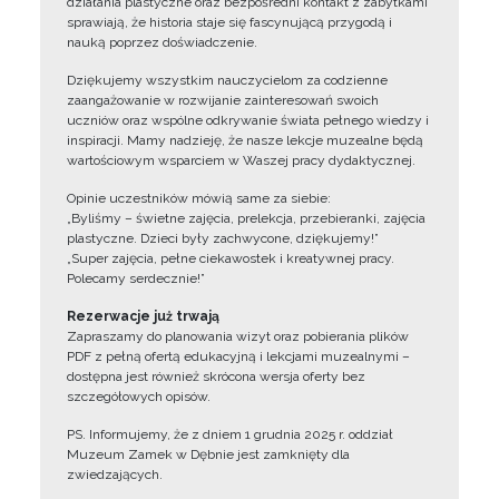
działania plastyczne oraz bezpośredni kontakt z zabytkami
sprawiają, że historia staje się fascynującą przygodą i
nauką poprzez doświadczenie.
Dziękujemy wszystkim nauczycielom za codzienne
zaangażowanie w rozwijanie zainteresowań swoich
uczniów oraz wspólne odkrywanie świata pełnego wiedzy i
inspiracji. Mamy nadzieję, że nasze lekcje muzealne będą
wartościowym wsparciem w Waszej pracy dydaktycznej.
Opinie uczestników mówią same za siebie:
„Byliśmy – świetne zajęcia, prelekcja, przebieranki, zajęcia
plastyczne. Dzieci były zachwycone, dziękujemy!”
„Super zajęcia, pełne ciekawostek i kreatywnej pracy.
Polecamy serdecznie!”
Rezerwacje już trwają
Zapraszamy do planowania wizyt oraz pobierania plików
PDF z pełną ofertą edukacyjną i lekcjami muzealnymi –
dostępna jest również skrócona wersja oferty bez
szczegółowych opisów.
PS. Informujemy, że z dniem 1 grudnia 2025 r. oddział
Muzeum Zamek w Dębnie jest zamknięty dla
zwiedzających.