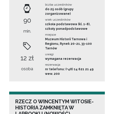
liczba uczestników
do 25 osób (grupy
zorganizowane)
90
wiek uczestników
szkoła podstawowa (kl. 1-8),
szkoły ponadpodstawowe
min.
miejsce
Muzeum Historii Tarnowa i
Regionu, Rynek 20-21, 33-100
Tarnów
uwagi
12 zł
wymagana rezerwacja
rezerwacja
osoba
nr telefonu: (+48) 14 621 21 49
wew. 200
RZECZ O WINCENTYM WITOSIE-
HISTORIA ZAMKNIĘTA W
LAPBOOKU (NOWOŚĆ)