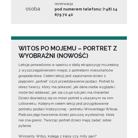
rezerwacja
osoba
pod numerem telefonu: (+48) 14
679 70 40
WITOS PO MOJEMU – PORTRET Z
WYOBRAŹNI (NOWOŚĆ)
Lekcja prowadzona w oparciu o stałą ekspozycję muzealną
z wyszczególnieniem miejsc z portretami mieszkańców
gospodarstwa. Celem lekcji jest zapoznanie dzieci z
pojęciem „portret” czyli przedstawienie postaci. Portret to
obraz twarzy, który ma pokazać, jak dana osoba wygląda i
może też oddawać, jak się czuje lub jaki ma charakter.
Dzieci dowiedzą się co mówi portret o ukazanym na nim
człowieku. Kolejnym celem lekcji jest przygotowanie
portretu postaci historycznej - portretu Wincentego Witosa.
Podczas jego tworzenia dzieci poruszą wyobraźnię, która
nie zna granic. Tworząc portret dzieci mają zadać sobie
pytania:
Wincenty Witos, kolega z klasy czy miły pan?