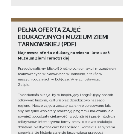
PEŁNA OFERTA ZAJĘĆ
EDUKACYJNYCH MUZEUM ZIEMI
TARNOWSKIEJ (PDF)
Najnowsza oferta edukacyjna wiosna–lato 2026
Muzeum Ziemi Tarnowskiej
Przygotowaliśmy blisko 80 różnorodnych lekcji muzealnych
realizowanych w placówkach w Tarnowie, a także w
naszych oddziałach w Dołędze, Wierzchosławicach i
Zalipiu.
To doskonała okazja, by w inspirujący i angażujący sposób
odkrywać historię, kulturę oraz dziedzictwo naszego
regionu. Nasze zajęcia zostały starannie opracowane tak,
aby nie tylko wspierały realizację programu nauczania, ale
również pobudzały ciekawość, wyobraźnię i pasję młodych
odkrywców. Interaktywne formy pracy, ciekawe prelekcje,
działania plastyczne oraz bezpośredni kontakt z zabytkami
sprawiają, że historia staje się fascynującą przygodą i