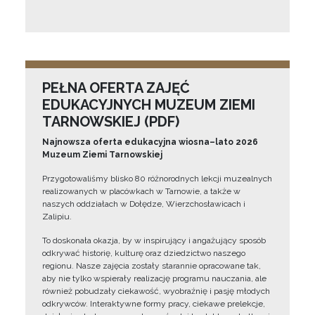
PEŁNA OFERTA ZAJĘĆ
EDUKACYJNYCH MUZEUM ZIEMI
TARNOWSKIEJ (PDF)
Najnowsza oferta edukacyjna wiosna–lato 2026
Muzeum Ziemi Tarnowskiej
Przygotowaliśmy blisko 80 różnorodnych lekcji muzealnych
realizowanych w placówkach w Tarnowie, a także w
naszych oddziałach w Dołędze, Wierzchosławicach i
Zalipiu.
To doskonała okazja, by w inspirujący i angażujący sposób
odkrywać historię, kulturę oraz dziedzictwo naszego
regionu. Nasze zajęcia zostały starannie opracowane tak,
aby nie tylko wspierały realizację programu nauczania, ale
również pobudzały ciekawość, wyobraźnię i pasję młodych
odkrywców. Interaktywne formy pracy, ciekawe prelekcje,