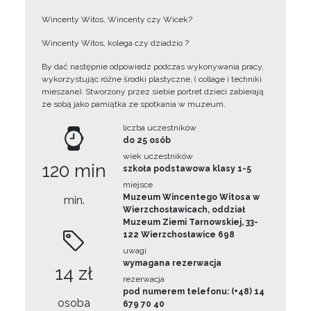
Wincenty Witos, Wincenty czy Wicek?
Wincenty Witos, kolega czy dziadzio ?
By dać następnie odpowiedz podczas wykonywania pracy,
wykorzystując różne środki plastyczne, ( collage i techniki
mieszane). Stworzony przez siebie portret dzieci zabierają
ze sobą jako pamiątka ze spotkania w muzeum.
liczba uczestników
do 25 osób
wiek uczestników
120 min
szkoła podstawowa klasy 1-5
miejsce
Muzeum Wincentego Witosa w
min.
Wierzchosławicach, oddział
Muzeum Ziemi Tarnowskiej, 33-
122 Wierzchosławice 698
uwagi
wymagana rezerwacja
14 zł
rezerwacja
pod numerem telefonu: (+48) 14
osoba
679 70 40