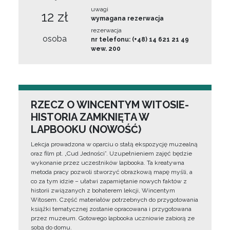
uwagi
12 zł
wymagana rezerwacja
rezerwacja
osoba
nr telefonu: (+48) 14 621 21 49
wew. 200
RZECZ O WINCENTYM WITOSIE-
HISTORIA ZAMKNIĘTA W
LAPBOOKU (NOWOŚĆ)
Lekcja prowadzona w oparciu o stałą ekspozycję muzealną
oraz film pt. „Cud Jedności”. Uzupełnieniem zajęć będzie
wykonanie przez uczestników lapbooka. Ta kreatywna
metoda pracy pozwoli stworzyć obrazkową mapę myśli, a
co za tym idzie – ułatwi zapamiętanie nowych faktów z
historii związanych z bohaterem lekcji, Wincentym
Witosem. Część materiałów potrzebnych do przygotowania
książki tematycznej zostanie opracowana i przygotowana
przez muzeum. Gotowego lapbooka uczniowie zabiorą ze
sobą do domu.