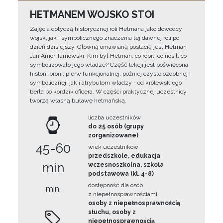
HETMANEM WOJSKO STOI
Zajęcia dotyczą historycznej roli Hetmana jako dowódcy
wojsk, jak i symbolicznego znaczenia tej dawnej roli po
dzień dzisiejszy. Główną omawianą postacią jest Hetman
Jan Amor Tarnowski. Kim był Hetman, co robił, co nosił, co
symbolizowało jego władze? Część lekcji jest poświęcona
historii broni, pierw funkcjonalnej, później czysto ozdobnej i
symbolicznej, jak i atrybutom władzy - od królewskiego
berła po kordzik oficera. W części praktycznej uczestnicy
tworzą własną buławę hetmańską.
liczba uczestników
do 25 osób (grupy
zorganizowane)
45-60
wiek uczestników
przedszkole, edukacja
min
wczesnoszkolna, szkoła
podstawowa (kl. 4-8)
dostępność dla osób
min.
z niepełnosprawnościami
osoby z niepełnosprawnością
słuchu, osoby z
niepełnosprawnością