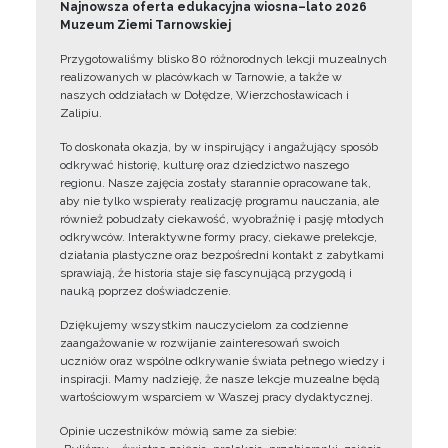
Najnowsza oferta edukacyjna wiosna–lato 2026
Muzeum Ziemi Tarnowskiej
Przygotowaliśmy blisko 80 różnorodnych lekcji muzealnych
realizowanych w placówkach w Tarnowie, a także w
naszych oddziałach w Dołędze, Wierzchosławicach i
Zalipiu.
To doskonała okazja, by w inspirujący i angażujący sposób
odkrywać historię, kulturę oraz dziedzictwo naszego
regionu. Nasze zajęcia zostały starannie opracowane tak,
aby nie tylko wspierały realizację programu nauczania, ale
również pobudzały ciekawość, wyobraźnię i pasję młodych
odkrywców. Interaktywne formy pracy, ciekawe prelekcje,
działania plastyczne oraz bezpośredni kontakt z zabytkami
sprawiają, że historia staje się fascynującą przygodą i
nauką poprzez doświadczenie.
Dziękujemy wszystkim nauczycielom za codzienne
zaangażowanie w rozwijanie zainteresowań swoich
uczniów oraz wspólne odkrywanie świata pełnego wiedzy i
inspiracji. Mamy nadzieję, że nasze lekcje muzealne będą
wartościowym wsparciem w Waszej pracy dydaktycznej.
Opinie uczestników mówią same za siebie: