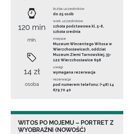
liczba uczestników
do 25 osób
wiek uczestników
120 min
szkoła podstawowa kl. 5-8,
szkoła średnia
miejsce
min.
Muzeum Wincentego Witosa w
Wierzchosławicach, oddział
Muzeum Ziemi Tarnowskiej, 33-
122 Wierzchosławice 698
uwagi
14 zł
wymagana rezerwacja
rezerwacja
osoba
pod numerem telefonu: (+48) 14
679 70 40
WITOS PO MOJEMU – PORTRET Z
WYOBRAŹNI (NOWOŚĆ)