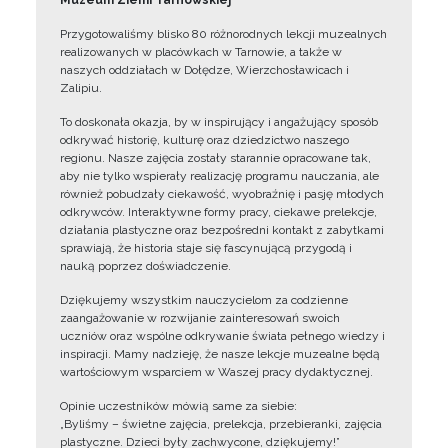
Muzeum Ziemi Tarnowskiej
Przygotowaliśmy blisko 80 różnorodnych lekcji muzealnych
realizowanych w placówkach w Tarnowie, a także w
naszych oddziałach w Dołędze, Wierzchosławicach i
Zalipiu.
To doskonała okazja, by w inspirujący i angażujący sposób
odkrywać historię, kulturę oraz dziedzictwo naszego
regionu. Nasze zajęcia zostały starannie opracowane tak,
aby nie tylko wspierały realizację programu nauczania, ale
również pobudzały ciekawość, wyobraźnię i pasję młodych
odkrywców. Interaktywne formy pracy, ciekawe prelekcje,
działania plastyczne oraz bezpośredni kontakt z zabytkami
sprawiają, że historia staje się fascynującą przygodą i
nauką poprzez doświadczenie.
Dziękujemy wszystkim nauczycielom za codzienne
zaangażowanie w rozwijanie zainteresowań swoich
uczniów oraz wspólne odkrywanie świata pełnego wiedzy i
inspiracji. Mamy nadzieję, że nasze lekcje muzealne będą
wartościowym wsparciem w Waszej pracy dydaktycznej.
Opinie uczestników mówią same za siebie:
„Byliśmy – świetne zajęcia, prelekcja, przebieranki, zajęcia
plastyczne. Dzieci były zachwycone, dziękujemy!”