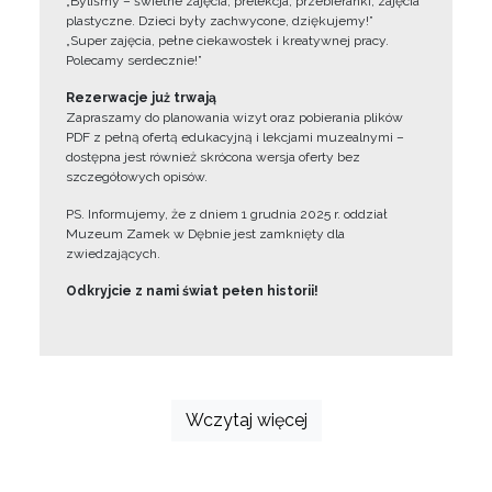
„Byliśmy – świetne zajęcia, prelekcja, przebieranki, zajęcia
plastyczne. Dzieci były zachwycone, dziękujemy!”
„Super zajęcia, pełne ciekawostek i kreatywnej pracy.
Polecamy serdecznie!”
Rezerwacje już trwają
Zapraszamy do planowania wizyt oraz pobierania plików
PDF z pełną ofertą edukacyjną i lekcjami muzealnymi –
dostępna jest również skrócona wersja oferty bez
szczegółowych opisów.
PS. Informujemy, że z dniem 1 grudnia 2025 r. oddział
Muzeum Zamek w Dębnie jest zamknięty dla
zwiedzających.
Odkryjcie z nami świat pełen historii!
Wczytaj więcej