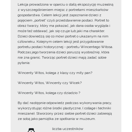
Lekcja prowadzona w oparciu o stałą ekspozycję muzealną
z wyszczególnieniem miejsc z portretami mieszkańców
gospodarstwa. Celem lekcji jest zapoznanie dzieci z
pojęciem „portret” czyli przedstawienie postaci. Portret to
obraz twarzy, który ma pokazać, jak dana osoba wygląda i
może też oddawać, jak się czuje lub jaki ma charakter.
Dzieci dowiedzą się co mówi portret o ukazanym na nim
człowieku. Kolejnym celem lekcji jest przygotowanie
portretu postaci historycznej - portretu Wincentego Witosa.
Podczas jego tworzenia dzieci poruszą wyobraźnię, która
nie zna granic. Tworząc portret dzieci mają zadać sobie
pytania:
Wincenty Witos, kolega z klasy czy miły pan?
Wincenty Witos, Wincenty czy Wicek?
Wincenty Witos, kolega czy dziadzio ?
By dać następnie odpowiedz podczas wykonywania pracy,
wykorzystując różne środki plastyczne, ( collage i techniki
mieszane). Stworzony przez siebie portret dzieci zabierają
ze sobą jako pamiątka ze spotkania w muzeum.
liczba uczestników