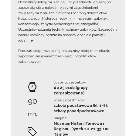
Uczestnicy lekcji muzealnej „Od przedmiotu do zabytku”
zapoznają się z najważniejszymi zagadnieniami
związanymi z muzealnictwem i ochroną dziedzictwa
kulturowego i historycznego (m.in. muzeum, zabytek,
konserwacja, zabytki archeologiczne, etnografia).
Uczestnicy poznają techniki ochrony zabytków. Szczególny
nacisk położony będzie na sposoby dbania o pamiątki
rodzinne.
Podczas lekcji muzealnej uczestnicy będą mieli okazję
zapoznać się również z replikami przedmiotów
zabytkowych.
liczba uczestników
do 25 osób (grupy
zorganizowane)
90
wiek uczestników
szkoła podstawowa (kl. 1-8),
szkoły ponadpodstawowe
min.
miejsce
Muzeum Historii Tarnowa i
Regionu, Rynek 20-21, 33-100
Tarnów