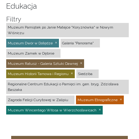
Edukacja
Filtry
Muzeum Pamiątek po Janie Matejce "Koryznówka" w Nowym
Wiśniczu
Muzeum Dwór w Dołędze
Galeria "Panorama"
Muzeum Zamek w Dębnie
Muzeum Ratusz - Galeria Sztuki Dawnej
Muzeum Historii Tarnowa i Regionu
Siedziba
Regionalne Centrum Edukacji o Pamięci im. gen. bryg. Zdzisława
Baszaka
Zagroda Felicji Curyłowej w Zalipiu
Muzeum Etnograficzne
Muzeum Wincentego Witosa w Wierzchosławicach