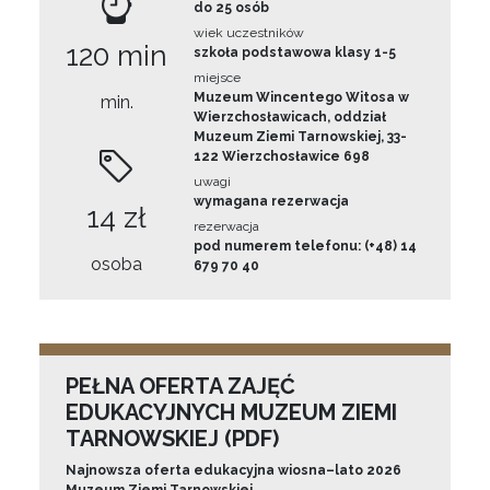
do 25 osób
wiek uczestników
120 min
szkoła podstawowa klasy 1-5
miejsce
Muzeum Wincentego Witosa w
min.
Wierzchosławicach, oddział
Muzeum Ziemi Tarnowskiej, 33-
122 Wierzchosławice 698
uwagi
wymagana rezerwacja
14 zł
rezerwacja
pod numerem telefonu: (+48) 14
osoba
679 70 40
PEŁNA OFERTA ZAJĘĆ
EDUKACYJNYCH MUZEUM ZIEMI
TARNOWSKIEJ (PDF)
Najnowsza oferta edukacyjna wiosna–lato 2026