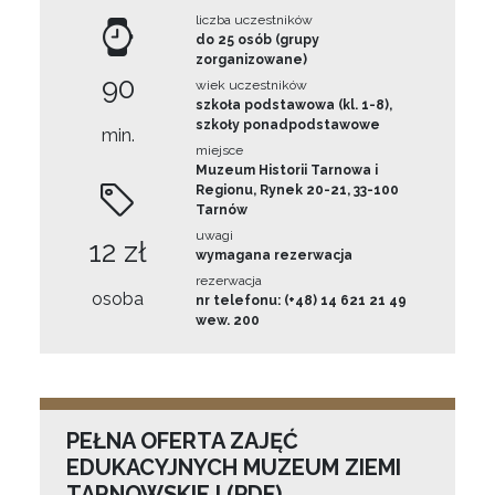
liczba uczestników
do 25 osób (grupy
zorganizowane)
90
wiek uczestników
szkoła podstawowa (kl. 1-8),
szkoły ponadpodstawowe
min.
miejsce
Muzeum Historii Tarnowa i
Regionu, Rynek 20-21, 33-100
Tarnów
uwagi
12 zł
wymagana rezerwacja
rezerwacja
osoba
nr telefonu: (+48) 14 621 21 49
wew. 200
PEŁNA OFERTA ZAJĘĆ
EDUKACYJNYCH MUZEUM ZIEMI
TARNOWSKIEJ (PDF)