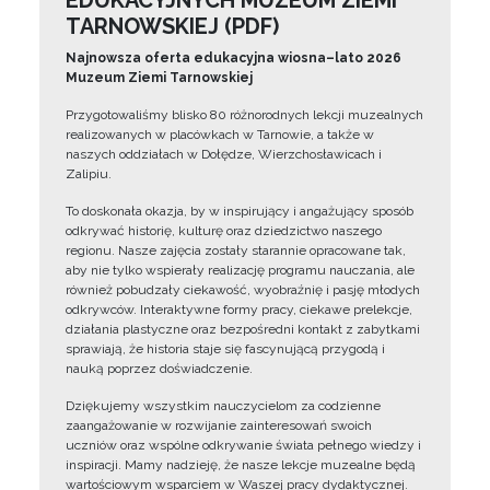
EDUKACYJNYCH MUZEUM ZIEMI
TARNOWSKIEJ (PDF)
Najnowsza oferta edukacyjna wiosna–lato 2026
Muzeum Ziemi Tarnowskiej
Przygotowaliśmy blisko 80 różnorodnych lekcji muzealnych
realizowanych w placówkach w Tarnowie, a także w
naszych oddziałach w Dołędze, Wierzchosławicach i
Zalipiu.
To doskonała okazja, by w inspirujący i angażujący sposób
odkrywać historię, kulturę oraz dziedzictwo naszego
regionu. Nasze zajęcia zostały starannie opracowane tak,
aby nie tylko wspierały realizację programu nauczania, ale
również pobudzały ciekawość, wyobraźnię i pasję młodych
odkrywców. Interaktywne formy pracy, ciekawe prelekcje,
działania plastyczne oraz bezpośredni kontakt z zabytkami
sprawiają, że historia staje się fascynującą przygodą i
nauką poprzez doświadczenie.
Dziękujemy wszystkim nauczycielom za codzienne
zaangażowanie w rozwijanie zainteresowań swoich
uczniów oraz wspólne odkrywanie świata pełnego wiedzy i
inspiracji. Mamy nadzieję, że nasze lekcje muzealne będą
wartościowym wsparciem w Waszej pracy dydaktycznej.