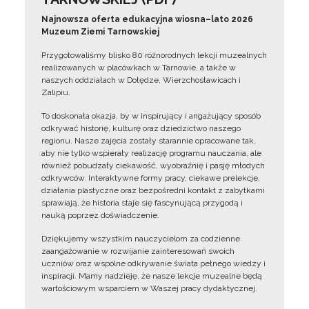
Najnowsza oferta edukacyjna wiosna–lato 2026
Muzeum Ziemi Tarnowskiej
Przygotowaliśmy blisko 80 różnorodnych lekcji muzealnych
realizowanych w placówkach w Tarnowie, a także w
naszych oddziałach w Dołędze, Wierzchosławicach i
Zalipiu.
To doskonała okazja, by w inspirujący i angażujący sposób
odkrywać historię, kulturę oraz dziedzictwo naszego
regionu. Nasze zajęcia zostały starannie opracowane tak,
aby nie tylko wspierały realizację programu nauczania, ale
również pobudzały ciekawość, wyobraźnię i pasję młodych
odkrywców. Interaktywne formy pracy, ciekawe prelekcje,
działania plastyczne oraz bezpośredni kontakt z zabytkami
sprawiają, że historia staje się fascynującą przygodą i
nauką poprzez doświadczenie.
Dziękujemy wszystkim nauczycielom za codzienne
zaangażowanie w rozwijanie zainteresowań swoich
uczniów oraz wspólne odkrywanie świata pełnego wiedzy i
inspiracji. Mamy nadzieję, że nasze lekcje muzealne będą
wartościowym wsparciem w Waszej pracy dydaktycznej.