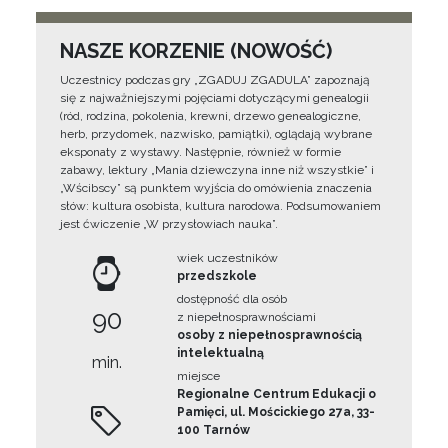
NASZE KORZENIE (NOWOŚĆ)
Uczestnicy podczas gry „ZGADUJ ZGADULA” zapoznają
się z najważniejszymi pojęciami dotyczącymi genealogii
(ród, rodzina, pokolenia, krewni, drzewo genealogiczne,
herb, przydomek, nazwisko, pamiątki), oglądają wybrane
eksponaty z wystawy. Następnie, również w formie
zabawy, lektury „Mania dziewczyna inne niż wszystkie” i
„Wścibscy” są punktem wyjścia do omówienia znaczenia
słów: kultura osobista, kultura narodowa. Podsumowaniem
jest ćwiczenie „W przysłowiach nauka”.
wiek uczestników
przedszkole
dostępność dla osób
90
z niepełnosprawnościami
osoby z niepełnosprawnością
intelektualną
min.
miejsce
Regionalne Centrum Edukacji o
Pamięci, ul. Mościckiego 27a, 33-
100 Tarnów