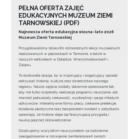
PEŁNA OFERTA ZAJĘĆ
EDUKACYJNYCH MUZEUM ZIEMI
TARNOWSKIEJ (PDF)
Najnowsza oferta edukacyjna wiosna–lato 2026
Muzeum Ziemi Tarnowskiej
Przygotowaliśmy blisko 80 różnorodnych lekcji muzealnych
realizowanych w placówkach w Tarnowie, a także w
naszych oddziałach w Dołędze, Wierzchosławicach i
Zalipiu.
To doskonała okazja, by w inspirujący i angażujący sposób
odkrywać historię, kulturę oraz dziedzictwo naszego
regionu. Nasze zajęcia zostały starannie opracowane tak,
aby nie tylko wspierały realizację programu nauczania, ale
również pobudzały ciekawość, wyobraźnię i pasję młodych
odkrywców. Interaktywne formy pracy, ciekawe prelekcje,
działania plastyczne oraz bezpośredni kontakt z zabytkami
sprawiają, że historia staje się fascynującą przygodą i
nauką poprzez doświadczenie.
Dziękujemy wszystkim nauczycielom za codzienne
zaangażowanie w rozwijanie zainteresowań swoich