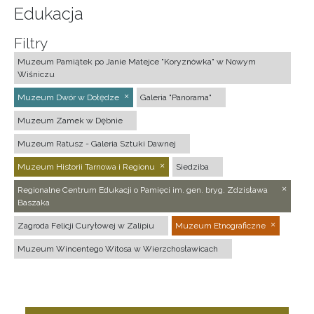
Edukacja
Filtry
Muzeum Pamiątek po Janie Matejce "Koryznówka" w Nowym
Wiśniczu
Muzeum Dwór w Dołędze
Galeria "Panorama"
Muzeum Zamek w Dębnie
Muzeum Ratusz - Galeria Sztuki Dawnej
Muzeum Historii Tarnowa i Regionu
Siedziba
Regionalne Centrum Edukacji o Pamięci im. gen. bryg. Zdzisława
Baszaka
Zagroda Felicji Curyłowej w Zalipiu
Muzeum Etnograficzne
Muzeum Wincentego Witosa w Wierzchosławicach