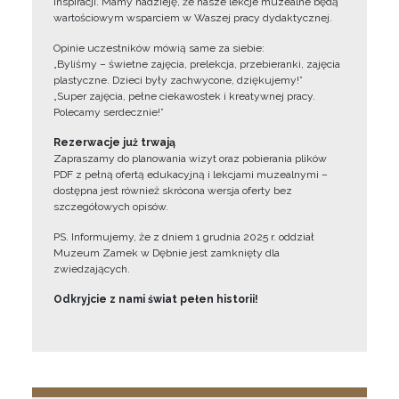
inspiracji. Mamy nadzieję, że nasze lekcje muzealne będą
wartościowym wsparciem w Waszej pracy dydaktycznej.
Opinie uczestników mówią same za siebie:
„Byliśmy – świetne zajęcia, prelekcja, przebieranki, zajęcia
plastyczne. Dzieci były zachwycone, dziękujemy!”
„Super zajęcia, pełne ciekawostek i kreatywnej pracy.
Polecamy serdecznie!”
Rezerwacje już trwają
Zapraszamy do planowania wizyt oraz pobierania plików
PDF z pełną ofertą edukacyjną i lekcjami muzealnymi –
dostępna jest również skrócona wersja oferty bez
szczegółowych opisów.
PS. Informujemy, że z dniem 1 grudnia 2025 r. oddział
Muzeum Zamek w Dębnie jest zamknięty dla
zwiedzających.
Odkryjcie z nami świat pełen historii!