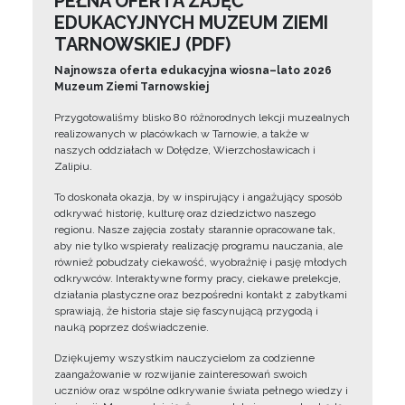
PEŁNA OFERTA ZAJĘĆ
EDUKACYJNYCH MUZEUM ZIEMI
TARNOWSKIEJ (PDF)
Najnowsza oferta edukacyjna wiosna–lato 2026
Muzeum Ziemi Tarnowskiej
Przygotowaliśmy blisko 80 różnorodnych lekcji muzealnych
realizowanych w placówkach w Tarnowie, a także w
naszych oddziałach w Dołędze, Wierzchosławicach i
Zalipiu.
To doskonała okazja, by w inspirujący i angażujący sposób
odkrywać historię, kulturę oraz dziedzictwo naszego
regionu. Nasze zajęcia zostały starannie opracowane tak,
aby nie tylko wspierały realizację programu nauczania, ale
również pobudzały ciekawość, wyobraźnię i pasję młodych
odkrywców. Interaktywne formy pracy, ciekawe prelekcje,
działania plastyczne oraz bezpośredni kontakt z zabytkami
sprawiają, że historia staje się fascynującą przygodą i
nauką poprzez doświadczenie.
Dziękujemy wszystkim nauczycielom za codzienne
zaangażowanie w rozwijanie zainteresowań swoich
uczniów oraz wspólne odkrywanie świata pełnego wiedzy i