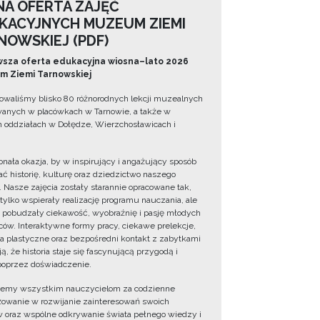
NA OFERTA ZAJĘĆ
KACYJNYCH MUZEUM ZIEMI
NOWSKIEJ (PDF)
sza oferta edukacyjna wiosna–lato 2026
 Ziemi Tarnowskiej
owaliśmy blisko 80 różnorodnych lekcji muzealnych
wanych w placówkach w Tarnowie, a także w
 oddziałach w Dołędze, Wierzchosławicach i
onała okazja, by w inspirujący i angażujący sposób
ć historię, kulturę oraz dziedzictwo naszego
. Nasze zajęcia zostały starannie opracowane tak,
 tylko wspierały realizację programu nauczania, ale
 pobudzały ciekawość, wyobraźnię i pasję młodych
ów. Interaktywne formy pracy, ciekawe prelekcje,
ia plastyczne oraz bezpośredni kontakt z zabytkami
ą, że historia staje się fascynującą przygodą i
oprzez doświadczenie.
jemy wszystkim nauczycielom za codzienne
owanie w rozwijanie zainteresowań swoich
 oraz wspólne odkrywanie świata pełnego wiedzy i