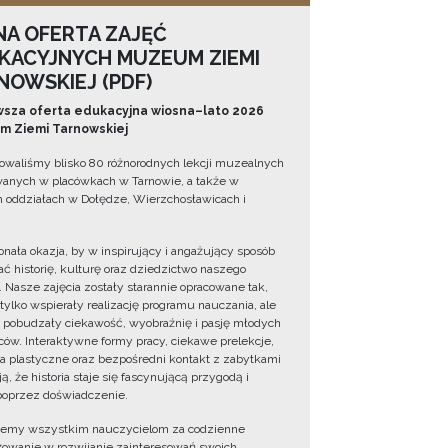
NA OFERTA ZAJĘĆ
KACYJNYCH MUZEUM ZIEMI
NOWSKIEJ (PDF)
sza oferta edukacyjna wiosna–lato 2026
 Ziemi Tarnowskiej
owaliśmy blisko 80 różnorodnych lekcji muzealnych
wanych w placówkach w Tarnowie, a także w
 oddziałach w Dołędze, Wierzchosławicach i
onała okazja, by w inspirujący i angażujący sposób
ć historię, kulturę oraz dziedzictwo naszego
. Nasze zajęcia zostały starannie opracowane tak,
 tylko wspierały realizację programu nauczania, ale
 pobudzały ciekawość, wyobraźnię i pasję młodych
ów. Interaktywne formy pracy, ciekawe prelekcje,
ia plastyczne oraz bezpośredni kontakt z zabytkami
ą, że historia staje się fascynującą przygodą i
oprzez doświadczenie.
jemy wszystkim nauczycielom za codzienne
owanie w rozwijanie zainteresowań swoich