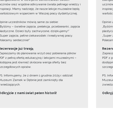
uczniów oraz wspólne odkrywanie świata pełnego wiedzy i
uczniów
inspiracji. Mamy nadzieję, że nasze lekcje muzealne będą
inspira
wartościowym wsparciem w Waszej pracy dydaktycznej.
wartośc
Opinie uczestników mówią same za siebie:
Opinie 
„Byliśmy – świetne zajęcia, prelekcja, przebieranki, zajęcia
„Byliśmy
plastyczne. Dzieci były zachwycone, dziękujemy!”
plastyc
„Super zajęcia, pełne ciekawostek i kreatywnej pracy.
„Super 
Polecamy serdecznie!”
Polecam
Rezerwacje już trwają
Rezerw
Zapraszamy do planowania wizyt oraz pobierania plików
Zaprasz
PDF z pełną ofertą edukacyjną i lekcjami muzealnymi –
PDF z p
dostępna jest również skrócona wersja oferty bez
dostępn
szczegółowych opisów.
szczegó
PS. Informujemy, że z dniem 1 grudnia 2025 r. oddział
PS. Inf
Muzeum Zamek w Dębnie jest zamknięty dla
Muzeum
zwiedzających.
zwiedza
Odkryjcie z nami świat pełen historii!
Odkryjc