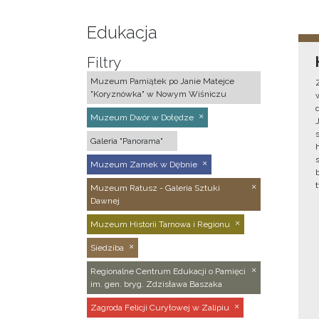
Edukacja
Filtry
Muzeum Pamiątek po Janie Matejce
"Koryznówka" w Nowym Wiśniczu
Muzeum Dwór w Dołędze
Galeria "Panorama"
Muzeum Zamek w Dębnie
Muzeum Ratusz - Galeria Sztuki
Dawnej
Muzeum Historii Tarnowa i Regionu
Siedziba
Regionalne Centrum Edukacji o Pamięci
im. gen. bryg. Zdzisława Baszaka
Zagroda Felicji Curyłowej w Zalipiu