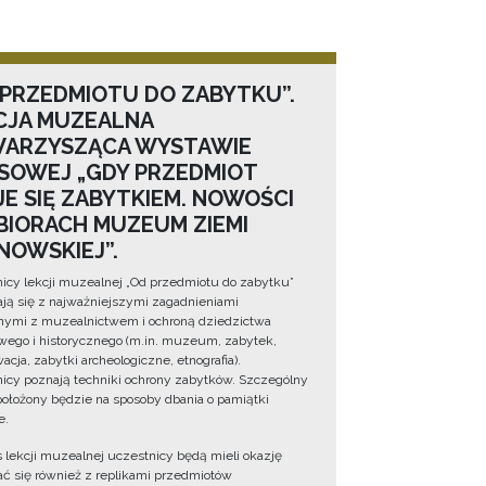
 PRZEDMIOTU DO ZABYTKU”.
CJA MUZEALNA
ARZYSZĄCA WYSTAWIE
SOWEJ „GDY PRZEDMIOT
JE SIĘ ZABYTKIEM. NOWOŚCI
BIORACH MUZEUM ZIEMI
NOWSKIEJ”.
icy lekcji muzealnej „Od przedmiotu do zabytku”
ją się z najważniejszymi zagadnieniami
ymi z muzealnictwem i ochroną dziedzictwa
wego i historycznego (m.in. muzeum, zabytek,
cja, zabytki archeologiczne, etnografia).
icy poznają techniki ochrony zabytków. Szczególny
położony będzie na sposoby dbania o pamiątki
e.
 lekcji muzealnej uczestnicy będą mieli okazję
ć się również z replikami przedmiotów