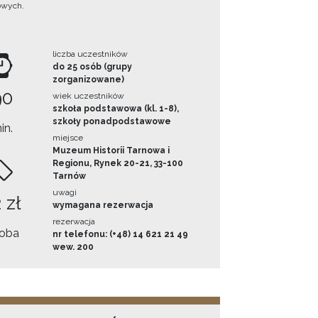
owych.
liczba uczestników
do 25 osób (grupy
zorganizowane)
90
wiek uczestników
szkoła podstawowa (kl. 1-8),
szkoły ponadpodstawowe
in.
miejsce
Muzeum Historii Tarnowa i
Regionu, Rynek 20-21, 33-100
Tarnów
uwagi
 zł
wymagana rezerwacja
rezerwacja
oba
nr telefonu: (+48) 14 621 21 49
wew. 200