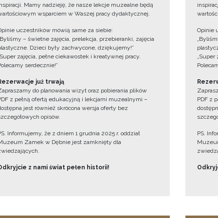
inspiracji. Mamy nadzieję, że nasze lekcje muzealne będą
inspira
wartościowym wsparciem w Waszej pracy dydaktycznej.
wartośc
Opinie uczestników mówią same za siebie:
Opinie 
„Byliśmy – świetne zajęcia, prelekcja, przebieranki, zajęcia
„Byliśmy
plastyczne. Dzieci były zachwycone, dziękujemy!”
plastyc
„Super zajęcia, pełne ciekawostek i kreatywnej pracy.
„Super 
Polecamy serdecznie!”
Polecam
Rezerwacje już trwają
Rezerw
Zapraszamy do planowania wizyt oraz pobierania plików
Zaprasz
PDF z pełną ofertą edukacyjną i lekcjami muzealnymi –
PDF z p
dostępna jest również skrócona wersja oferty bez
dostępn
szczegółowych opisów.
szczegó
PS. Informujemy, że z dniem 1 grudnia 2025 r. oddział
PS. Inf
Muzeum Zamek w Dębnie jest zamknięty dla
Muzeum
zwiedzających.
zwiedza
Odkryjcie z nami świat pełen historii!
Odkryjc