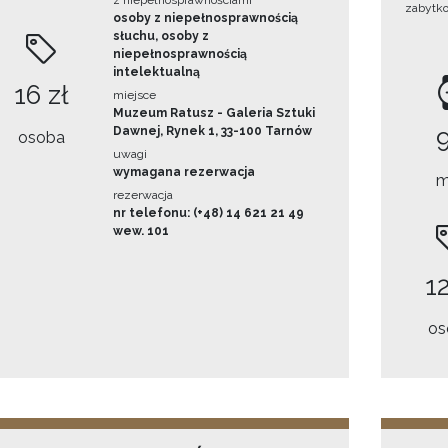
z niepełnosprawnościami
zabytk
osoby z niepełnosprawnością
słuchu, osoby z
niepełnosprawnością
intelektualną
16 zł
miejsce
Muzeum Ratusz - Galeria Sztuki
Dawnej, Rynek 1, 33-100 Tarnów
osoba
uwagi
wymagana rezerwacja
m
rezerwacja
nr telefonu: (+48) 14 621 21 49
wew. 101
12
os