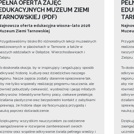
PEŁNA OFERTA ZAJĘĆ
PEŁ
EDUKACYJNYCH MUZEUM ZIEMI
EDU
TARNOWSKIEJ (PDF)
TAR
Najnowsza oferta edukacyjna wiosna–lato 2026
Najnow
Muzeum Ziemi Tarnowskiej
Muzeum
Przygotowaliśmy blisko 80 różnorodnych lekcji muzealnych
Przygot
realizowanych w placówkach w Tarnowie, a także w
realizo
naszych oddziałach w Dołędze, Wierzchosławicach i
naszych
Zalipiu.
Zalipiu.
To doskonała okazja, by w inspirujący i angażujący sposób
To dosk
odkrywać historię, kulturę oraz dziedzictwo naszego
odkrywa
regionu. Nasze zajęcia zostały starannie opracowane tak,
regionu
aby nie tylko wspierały realizację programu nauczania, ale
aby nie
również pobudzały ciekawość, wyobraźnię i pasję młodych
również
odkrywców. Interaktywne formy pracy, ciekawe prelekcje,
odkrywc
działania plastyczne oraz bezpośredni kontakt z zabytkami
działan
sprawiają, że historia staje się fascynującą przygodą i
sprawiaj
nauką poprzez doświadczenie.
nauką p
Dziękujemy wszystkim nauczycielom za codzienne
Dzięku
zaangażowanie w rozwijanie zainteresowań swoich
zaangaż
uczniów oraz wspólne odkrywanie świata pełnego wiedzy i
uczniów