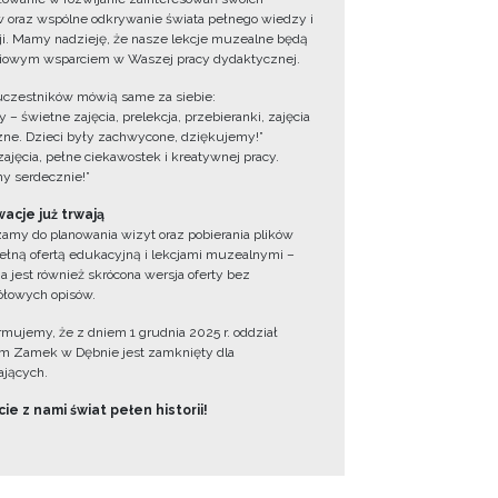
 oraz wspólne odkrywanie świata pełnego wiedzy i
cji. Mamy nadzieję, że nasze lekcje muzealne będą
iowym wsparciem w Waszej pracy dydaktycznej.
uczestników mówią same za siebie:
 – świetne zajęcia, prelekcja, przebieranki, zajęcia
zne. Dzieci były zachwycone, dziękujemy!”
zajęcia, pełne ciekawostek i kreatywnej pracy.
y serdecznie!”
acje już trwają
amy do planowania wizyt oraz pobierania plików
ełną ofertą edukacyjną i lekcjami muzealnymi –
a jest również skrócona wersja oferty bez
łowych opisów.
ormujemy, że z dniem 1 grudnia 2025 r. oddział
 Zamek w Dębnie jest zamknięty dla
jących.
ie z nami świat pełen historii!