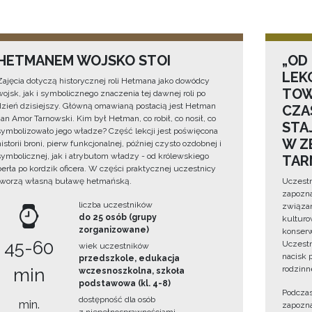
HETMANEM WOJSKO STOI
„OD
LEK
Zajęcia dotyczą historycznej roli Hetmana jako dowódcy
TOW
wojsk, jak i symbolicznego znaczenia tej dawnej roli po
dzień dzisiejszy. Główną omawianą postacią jest Hetman
CZA
Jan Amor Tarnowski. Kim był Hetman, co robił, co nosił, co
STA
symbolizowało jego władze? Część lekcji jest poświęcona
W Z
historii broni, pierw funkcjonalnej, później czysto ozdobnej i
symbolicznej, jak i atrybutom władzy - od królewskiego
TAR
berła po kordzik oficera. W części praktycznej uczestnicy
tworzą własną buławę hetmańską.
Uczestn
zapozna
liczba uczestników
związan
do 25 osób (grupy
kulturo
zorganizowane)
konserwa
45-60
Uczestn
wiek uczestników
nacisk 
przedszkole, edukacja
rodzinn
min
wczesnoszkolna, szkoła
podstawowa (kl. 4-8)
Podczas
dostępność dla osób
min.
zapozna