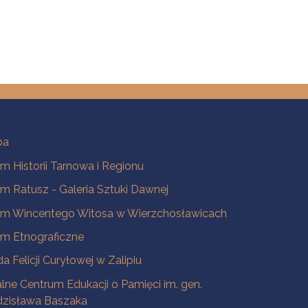
ba
 Historii Tarnowa i Regionu
 Ratusz - Galeria Sztuki Dawnej
m Wincentego Witosa w Wierzchosławicach
m Etnograficzne
a Felicji Curyłowej w Zalipiu
lne Centrum Edukacji o Pamięci im. gen.
dzisława Baszaka