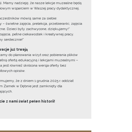
cji. Mamy nadzieję, że nasze lekcje muzealne będą
iowym wsparciem w Waszej pracy dydaktycznej.
uczestników mówią same za siebie:
 – świetne zajęcia, prelekcja, przebieranki, zajęcia
zne. Dzieci były zachwycone, dziękujemy!”
zajęcia, pełne ciekawostek i kreatywnej pracy.
y serdecznie!”
acje już trwają
amy do planowania wizyt oraz pobierania plików
ełną ofertą edukacyjną i lekcjami muzealnymi –
a jest również skrócona wersja oferty bez
łowych opisów.
ormujemy, że z dniem 1 grudnia 2025 r. oddział
 Zamek w Dębnie jest zamknięty dla
jących.
ie z nami świat pełen historii!