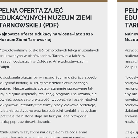
PEŁNA OFERTA ZAJĘĆ
PEŁ
EDUKACYJNYCH MUZEUM ZIEMI
EDU
TARNOWSKIEJ (PDF)
TAR
Najnowsza oferta edukacyjna wiosna–lato 2026
Najnow
Muzeum Ziemi Tarnowskiej
Muzeum
Przygotowaliśmy blisko 80 różnorodnych lekcji muzealnych
Przygot
realizowanych w placówkach w Tarnowie, a także w
realizo
naszych oddziałach w Dołędze, Wierzchosławicach i
naszych
Zalipiu.
Zalipiu.
To doskonała okazja, by w inspirujący i angażujący sposób
To dosk
odkrywać historię, kulturę oraz dziedzictwo naszego
odkrywa
regionu. Nasze zajęcia zostały starannie opracowane tak,
regionu
aby nie tylko wspierały realizację programu nauczania, ale
aby nie
również pobudzały ciekawość, wyobraźnię i pasję młodych
również
odkrywców. Interaktywne formy pracy, ciekawe prelekcje,
odkrywc
działania plastyczne oraz bezpośredni kontakt z zabytkami
działan
sprawiają, że historia staje się fascynującą przygodą i
sprawiaj
nauką poprzez doświadczenie.
nauką p
Dziękujemy wszystkim nauczycielom za codzienne
Dzięku
zaangażowanie w rozwijanie zainteresowań swoich
zaangaż