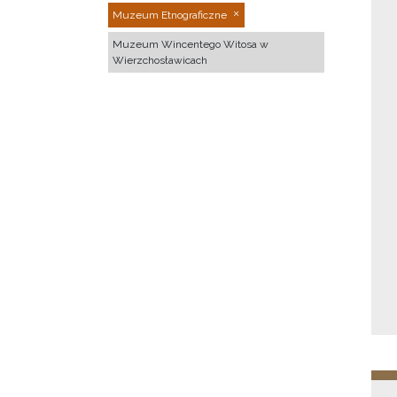
Muzeum Etnograficzne
Muzeum Wincentego Witosa w
Wierzchosławicach