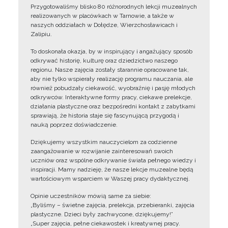
Przygotowaliśmy blisko 80 różnorodnych lekcji muzealnych
realizowanych w placówkach w Tarnowie, a także w
naszych oddziałach w Dołędze, Wierzchosławicach i
Zalipiu.
To doskonała okazja, by w inspirujący i angażujący sposób
odkrywać historię, kulturę oraz dziedzictwo naszego
regionu. Nasze zajęcia zostały starannie opracowane tak,
aby nie tylko wspierały realizację programu nauczania, ale
również pobudzały ciekawość, wyobraźnię i pasję młodych
odkrywców. Interaktywne formy pracy, ciekawe prelekcje,
działania plastyczne oraz bezpośredni kontakt z zabytkami
sprawiają, że historia staje się fascynującą przygodą i
nauką poprzez doświadczenie.
Dziękujemy wszystkim nauczycielom za codzienne
zaangażowanie w rozwijanie zainteresowań swoich
uczniów oraz wspólne odkrywanie świata pełnego wiedzy i
inspiracji. Mamy nadzieję, że nasze lekcje muzealne będą
wartościowym wsparciem w Waszej pracy dydaktycznej.
Opinie uczestników mówią same za siebie:
„Byliśmy – świetne zajęcia, prelekcja, przebieranki, zajęcia
plastyczne. Dzieci były zachwycone, dziękujemy!”
„Super zajęcia, pełne ciekawostek i kreatywnej pracy.