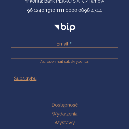
nr konta: Bank PEKAO S.A. O/Tarnów
96 1240 1910 1111 0000 0898 4744
Email
Adres e-mail subskrybenta.
Na skróty
Dostępność
Wydarzenia
Wystawy