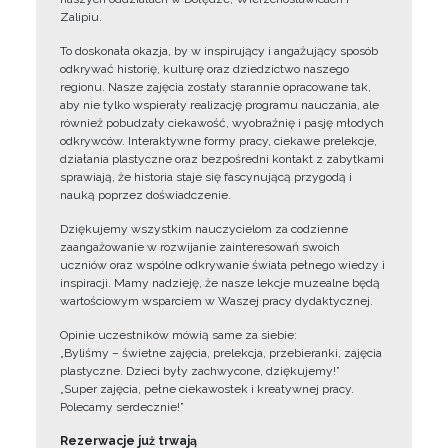
Zalipiu.
To doskonała okazja, by w inspirujący i angażujący sposób
odkrywać historię, kulturę oraz dziedzictwo naszego
regionu. Nasze zajęcia zostały starannie opracowane tak,
aby nie tylko wspierały realizację programu nauczania, ale
również pobudzały ciekawość, wyobraźnię i pasję młodych
odkrywców. Interaktywne formy pracy, ciekawe prelekcje,
działania plastyczne oraz bezpośredni kontakt z zabytkami
sprawiają, że historia staje się fascynującą przygodą i
nauką poprzez doświadczenie.
Dziękujemy wszystkim nauczycielom za codzienne
zaangażowanie w rozwijanie zainteresowań swoich
uczniów oraz wspólne odkrywanie świata pełnego wiedzy i
inspiracji. Mamy nadzieję, że nasze lekcje muzealne będą
wartościowym wsparciem w Waszej pracy dydaktycznej.
Opinie uczestników mówią same za siebie:
„Byliśmy – świetne zajęcia, prelekcja, przebieranki, zajęcia
plastyczne. Dzieci były zachwycone, dziękujemy!”
„Super zajęcia, pełne ciekawostek i kreatywnej pracy.
Polecamy serdecznie!”
Rezerwacje już trwają