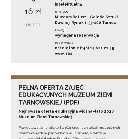
intelektualną
16 zł
miejsce
Muzeum Ratusz - Galeria Sztuki
Dawnej, Rynek 1, 33-100 Tarnów
osoba
uwagi
wymagana rezerwacja
rezerwacja
nr telefonu: (+48) 14 621 21 49
wew. 101
PEŁNA OFERTA ZAJĘĆ
EDUKACYJNYCH MUZEUM ZIEMI
TARNOWSKIEJ (PDF)
Najnowsza oferta edukacyjna wiosna–lato 2026
Muzeum Ziemi Tarnowskiej
Przygotowaliśmy blisko 80 różnorodnych lekcji muzealnych
realizowanych w placówkach w Tarnowie, a także w
naszych oddziałach w Dołędze, Wierzchosławicach i