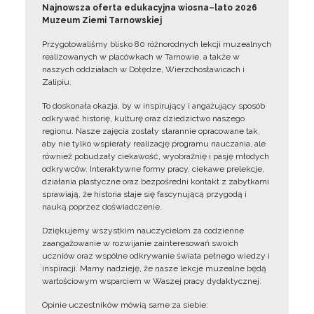
Najnowsza oferta edukacyjna wiosna–lato 2026
Muzeum Ziemi Tarnowskiej
Przygotowaliśmy blisko 80 różnorodnych lekcji muzealnych
realizowanych w placówkach w Tarnowie, a także w
naszych oddziałach w Dołędze, Wierzchosławicach i
Zalipiu.
To doskonała okazja, by w inspirujący i angażujący sposób
odkrywać historię, kulturę oraz dziedzictwo naszego
regionu. Nasze zajęcia zostały starannie opracowane tak,
aby nie tylko wspierały realizację programu nauczania, ale
również pobudzały ciekawość, wyobraźnię i pasję młodych
odkrywców. Interaktywne formy pracy, ciekawe prelekcje,
działania plastyczne oraz bezpośredni kontakt z zabytkami
sprawiają, że historia staje się fascynującą przygodą i
nauką poprzez doświadczenie.
Dziękujemy wszystkim nauczycielom za codzienne
zaangażowanie w rozwijanie zainteresowań swoich
uczniów oraz wspólne odkrywanie świata pełnego wiedzy i
inspiracji. Mamy nadzieję, że nasze lekcje muzealne będą
wartościowym wsparciem w Waszej pracy dydaktycznej.
Opinie uczestników mówią same za siebie: