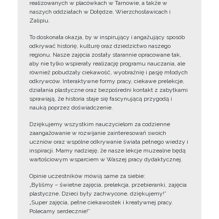
realizowanych w placówkach w Tarnowie, a także w
naszych oddziałach w Dołędze, Wierzchosławicach i
Zalipiu.
To doskonała okazja, by w inspirujący i angażujący sposób
odkrywać historię, kulturę oraz dziedzictwo naszego
regionu. Nasze zajęcia zostały starannie opracowane tak,
aby nie tylko wspierały realizację programu nauczania, ale
również pobudzały ciekawość, wyobraźnię i pasję młodych
odkrywców. Interaktywne formy pracy, ciekawe prelekcje,
działania plastyczne oraz bezpośredni kontakt z zabytkami
sprawiają, że historia staje się fascynującą przygodą i
nauką poprzez doświadczenie.
Dziękujemy wszystkim nauczycielom za codzienne
zaangażowanie w rozwijanie zainteresowań swoich
uczniów oraz wspólne odkrywanie świata pełnego wiedzy i
inspiracji. Mamy nadzieję, że nasze lekcje muzealne będą
wartościowym wsparciem w Waszej pracy dydaktycznej.
Opinie uczestników mówią same za siebie:
„Byliśmy – świetne zajęcia, prelekcja, przebieranki, zajęcia
plastyczne. Dzieci były zachwycone, dziękujemy!”
„Super zajęcia, pełne ciekawostek i kreatywnej pracy.
Polecamy serdecznie!”