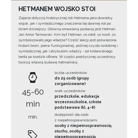
HETMANEM WOJSKO STOI
Zajęcia dotyczą historycznej roli Hetmana jako dowódcy
wojsk, jak i symbolicznego znaczenia tej dawnej roli po
dzień dzisiejszy. Główną omawianą postacią jest Hetman
Jan Amor Tarnowski. Kim był Hetman, co robił, co nosił, co
symbolizowało jego władze? Część lekcji jest poświęcona
historii broni, pierw funkcjonalnej, później czysto ozdobnej i
symbolicznej, jak i atrybutom władzy - od królewskiego
berła po kordzik oficera. W części praktycznej uczestnicy
tworzą własną buławę hetmańską.
liczba uczestników
do 25 osób (grupy
zorganizowane)
45-60
wiek uczestników
przedszkole, edukacja
min
wczesnoszkolna, szkoła
podstawowa (kl. 4-8)
dostępność dla osób
min.
z niepełnosprawnościami
osoby z niepełnosprawnością
słuchu, osoby z
niepełnosprawnością