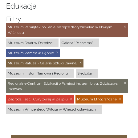
Edukacja
Filtry
Muzeum Pamiątek po Janie Matejce "Koryznówka" w Nowym
Wiśniczu
Muzeum Dwór w Dołędze
Galeria "Panorama"
Muzeum Zamek w Dębnie
Muzeum Ratusz - Galeria Sztuki Dawnej
Muzeum Historii Tarnowa i Regionu
Siedziba
Regionalne Centrum Edukacji o Pamięci im. gen. bryg. Zdzisława
Baszaka
Zagroda Felicji Curyłowej w Zalipiu
Muzeum Etnograficzne
Muzeum Wincentego Witosa w Wierzchosławicach