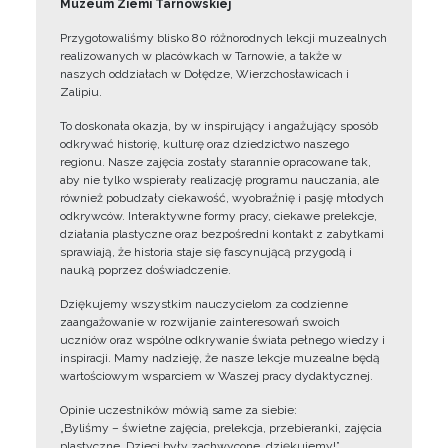
Muzeum Ziemi Tarnowskiej
Przygotowaliśmy blisko 80 różnorodnych lekcji muzealnych
realizowanych w placówkach w Tarnowie, a także w
naszych oddziałach w Dołędze, Wierzchosławicach i
Zalipiu.
To doskonała okazja, by w inspirujący i angażujący sposób
odkrywać historię, kulturę oraz dziedzictwo naszego
regionu. Nasze zajęcia zostały starannie opracowane tak,
aby nie tylko wspierały realizację programu nauczania, ale
również pobudzały ciekawość, wyobraźnię i pasję młodych
odkrywców. Interaktywne formy pracy, ciekawe prelekcje,
działania plastyczne oraz bezpośredni kontakt z zabytkami
sprawiają, że historia staje się fascynującą przygodą i
nauką poprzez doświadczenie.
Dziękujemy wszystkim nauczycielom za codzienne
zaangażowanie w rozwijanie zainteresowań swoich
uczniów oraz wspólne odkrywanie świata pełnego wiedzy i
inspiracji. Mamy nadzieję, że nasze lekcje muzealne będą
wartościowym wsparciem w Waszej pracy dydaktycznej.
Opinie uczestników mówią same za siebie:
„Byliśmy – świetne zajęcia, prelekcja, przebieranki, zajęcia
plastyczne. Dzieci były zachwycone, dziękujemy!”