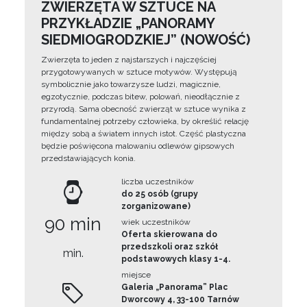
ZWIERZĘTA W SZTUCE NA
PRZYKŁADZIE „PANORAMY
SIEDMIOGRODZKIEJ” (NOWOŚĆ)
Zwierzęta to jeden z najstarszych i najczęściej
przygotowywanych w sztuce motywów. Występują
symbolicznie jako towarzysze ludzi, magicznie,
egzotycznie, podczas bitew, polowań, nieodłącznie z
przyrodą. Sama obecność zwierząt w sztuce wynika z
fundamentalnej potrzeby człowieka, by określić relację
między sobą a światem innych istot. Część plastyczna
będzie poświęcona malowaniu odlewów gipsowych
przedstawiających konia.
liczba uczestników
do 25 osób (grupy
zorganizowane)
90 min
wiek uczestników
Oferta skierowana do
przedszkoli oraz szkół
min.
podstawowych klasy 1-4.
miejsce
Galeria „Panorama” Plac
Dworcowy 4, 33-100 Tarnów