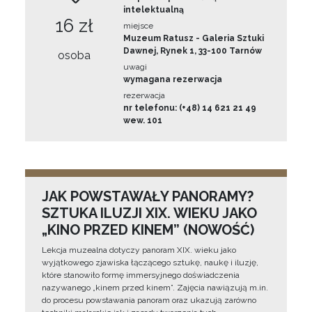
intelektualną
16 zł
miejsce
Muzeum Ratusz - Galeria Sztuki
Dawnej, Rynek 1, 33-100 Tarnów
osoba
uwagi
wymagana rezerwacja
rezerwacja
nr telefonu: (+48) 14 621 21 49
wew. 101
JAK POWSTAWAŁY PANORAMY?
SZTUKA ILUZJI XIX. WIEKU JAKO
„KINO PRZED KINEM” (NOWOŚĆ)
Lekcja muzealna dotyczy panoram XIX. wieku jako
wyjątkowego zjawiska łączącego sztukę, naukę i iluzję,
które stanowiło formę immersyjnego doświadczenia
nazywanego „kinem przed kinem”. Zajęcia nawiązują m.in.
do procesu powstawania panoram oraz ukazują zarówno