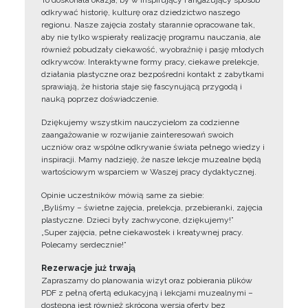
To doskonała okazja, by w inspirujący i angażujący sposób
odkrywać historię, kulturę oraz dziedzictwo naszego
regionu. Nasze zajęcia zostały starannie opracowane tak,
aby nie tylko wspierały realizację programu nauczania, ale
również pobudzały ciekawość, wyobraźnię i pasję młodych
odkrywców. Interaktywne formy pracy, ciekawe prelekcje,
działania plastyczne oraz bezpośredni kontakt z zabytkami
sprawiają, że historia staje się fascynującą przygodą i
nauką poprzez doświadczenie.
Dziękujemy wszystkim nauczycielom za codzienne
zaangażowanie w rozwijanie zainteresowań swoich
uczniów oraz wspólne odkrywanie świata pełnego wiedzy i
inspiracji. Mamy nadzieję, że nasze lekcje muzealne będą
wartościowym wsparciem w Waszej pracy dydaktycznej.
Opinie uczestników mówią same za siebie:
„Byliśmy – świetne zajęcia, prelekcja, przebieranki, zajęcia
plastyczne. Dzieci były zachwycone, dziękujemy!”
„Super zajęcia, pełne ciekawostek i kreatywnej pracy.
Polecamy serdecznie!”
Rezerwacje już trwają
Zapraszamy do planowania wizyt oraz pobierania plików
PDF z pełną ofertą edukacyjną i lekcjami muzealnymi –
dostępna jest również skrócona wersja oferty bez