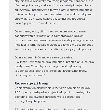
aby nie tylko wspierały realizację programu nauczania, ale
również pobudzały ciekawość, wyobraźnię i pasję młodych
odkrywców. Interaktywne formy pracy, ciekawe prelekcje,
działania plastyczne oraz bezpośredni kontakt z zabytkami
sprawiają, że historia staje się fascynującą przygodą i
nauką poprzez doświadczenie.
Dziękujemy wszystkim nauczycielom za codzienne
zaangażowanie w rozwijanie zainteresowań swoich
uczniów oraz wspólne odkrywanie świata pełnego wiedzy i
inspiracji. Mamy nadzieję, że nasze lekcje muzealne będą
wartościowym wsparciem w Waszej pracy dydaktycznej.
Opinie uczestników mówią same za siebie:
„Byliśmy – świetne zajęcia, prelekcja, przebieranki, zajęcia
plastyczne. Dzieci były zachwycone, dziękujemy!”
„Super zajęcia, pełne ciekawostek i kreatywnej pracy.
Polecamy serdecznie!”
Rezerwacje już trwają
Zapraszamy do planowania wizyt oraz pobierania plików
PDF z pełną ofertą edukacyjną i lekcjami muzealnymi –
dostępna jest również skrócona wersja oferty bez
szczegółowych opisów.
PS. Informujemy, że z dniem 1 grudnia 2025 r. oddział