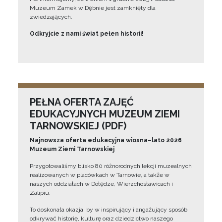
Muzeum Zamek w Dębnie jest zamknięty dla
zwiedzających.
Odkryjcie z nami świat pełen historii!
PEŁNA OFERTA ZAJĘĆ
EDUKACYJNYCH MUZEUM ZIEMI
TARNOWSKIEJ (PDF)
Najnowsza oferta edukacyjna wiosna–lato 2026
Muzeum Ziemi Tarnowskiej
Przygotowaliśmy blisko 80 różnorodnych lekcji muzealnych
realizowanych w placówkach w Tarnowie, a także w
naszych oddziałach w Dołędze, Wierzchosławicach i
Zalipiu.
To doskonała okazja, by w inspirujący i angażujący sposób
odkrywać historię, kulturę oraz dziedzictwo naszego