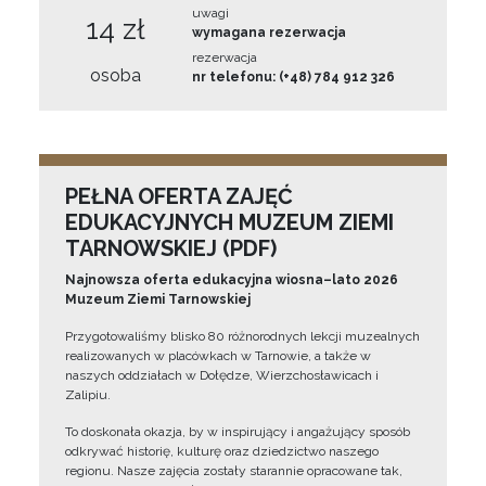
uwagi
14 zł
wymagana rezerwacja
rezerwacja
osoba
nr telefonu: (+48) 784 912 326
PEŁNA OFERTA ZAJĘĆ
EDUKACYJNYCH MUZEUM ZIEMI
TARNOWSKIEJ (PDF)
Najnowsza oferta edukacyjna wiosna–lato 2026
Muzeum Ziemi Tarnowskiej
Przygotowaliśmy blisko 80 różnorodnych lekcji muzealnych
realizowanych w placówkach w Tarnowie, a także w
naszych oddziałach w Dołędze, Wierzchosławicach i
Zalipiu.
To doskonała okazja, by w inspirujący i angażujący sposób
odkrywać historię, kulturę oraz dziedzictwo naszego
regionu. Nasze zajęcia zostały starannie opracowane tak,