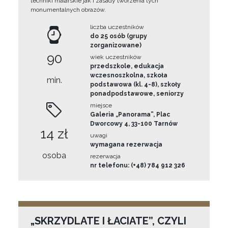
techniki malarskie jak i zasady tworzenia tych
monumentalnych obrazów.
liczba uczestników
do 25 osób (grupy
zorganizowane)
90
wiek uczestników
przedszkole, edukacja
wczesnoszkolna, szkoła
min.
podstawowa (kl. 4-8), szkoły
ponadpodstawowe, seniorzy
miejsce
Galeria „Panorama”, Plac
Dworcowy 4, 33-100 Tarnów
14 zł
uwagi
wymagana rezerwacja
osoba
rezerwacja
nr telefonu: (+48) 784 912 326
„SKRZYDLATE I ŁACIATE”, CZYLI