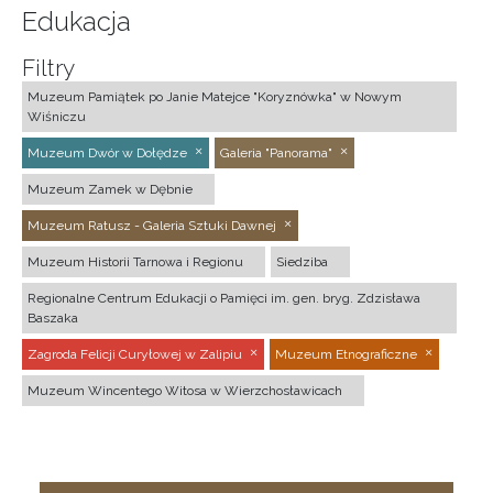
Edukacja
Filtry
Muzeum Pamiątek po Janie Matejce "Koryznówka" w Nowym
Wiśniczu
Muzeum Dwór w Dołędze
Galeria "Panorama"
Muzeum Zamek w Dębnie
Muzeum Ratusz - Galeria Sztuki Dawnej
Muzeum Historii Tarnowa i Regionu
Siedziba
Regionalne Centrum Edukacji o Pamięci im. gen. bryg. Zdzisława
Baszaka
Zagroda Felicji Curyłowej w Zalipiu
Muzeum Etnograficzne
Muzeum Wincentego Witosa w Wierzchosławicach