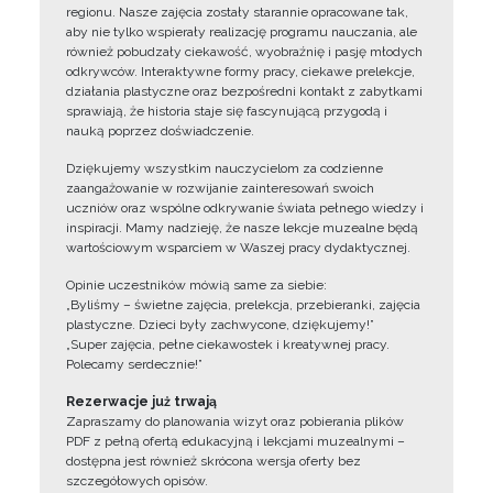
regionu. Nasze zajęcia zostały starannie opracowane tak,
aby nie tylko wspierały realizację programu nauczania, ale
również pobudzały ciekawość, wyobraźnię i pasję młodych
odkrywców. Interaktywne formy pracy, ciekawe prelekcje,
działania plastyczne oraz bezpośredni kontakt z zabytkami
sprawiają, że historia staje się fascynującą przygodą i
nauką poprzez doświadczenie.
Dziękujemy wszystkim nauczycielom za codzienne
zaangażowanie w rozwijanie zainteresowań swoich
uczniów oraz wspólne odkrywanie świata pełnego wiedzy i
inspiracji. Mamy nadzieję, że nasze lekcje muzealne będą
wartościowym wsparciem w Waszej pracy dydaktycznej.
Opinie uczestników mówią same za siebie:
„Byliśmy – świetne zajęcia, prelekcja, przebieranki, zajęcia
plastyczne. Dzieci były zachwycone, dziękujemy!”
„Super zajęcia, pełne ciekawostek i kreatywnej pracy.
Polecamy serdecznie!”
Rezerwacje już trwają
Zapraszamy do planowania wizyt oraz pobierania plików
PDF z pełną ofertą edukacyjną i lekcjami muzealnymi –
dostępna jest również skrócona wersja oferty bez
szczegółowych opisów.