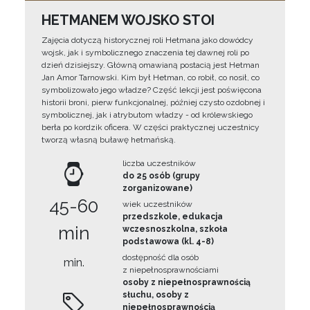
HETMANEM WOJSKO STOI
Zajęcia dotyczą historycznej roli Hetmana jako dowódcy
wojsk, jak i symbolicznego znaczenia tej dawnej roli po
dzień dzisiejszy. Główną omawianą postacią jest Hetman
Jan Amor Tarnowski. Kim był Hetman, co robił, co nosił, co
symbolizowało jego władze? Część lekcji jest poświęcona
historii broni, pierw funkcjonalnej, później czysto ozdobnej i
symbolicznej, jak i atrybutom władzy - od królewskiego
berła po kordzik oficera. W części praktycznej uczestnicy
tworzą własną buławę hetmańską.
liczba uczestników
do 25 osób (grupy
zorganizowane)
45-60
wiek uczestników
przedszkole, edukacja
min
wczesnoszkolna, szkoła
podstawowa (kl. 4-8)
dostępność dla osób
min.
z niepełnosprawnościami
osoby z niepełnosprawnością
słuchu, osoby z
niepełnosprawnością