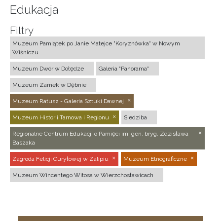
Edukacja
Filtry
Muzeum Pamiątek po Janie Matejce "Koryznówka" w Nowym
Wiśniczu
Muzeum Dwór w Dołędze
Galeria "Panorama"
Muzeum Zamek w Dębnie
Muzeum Ratusz - Galeria Sztuki Dawnej
Muzeum Historii Tarnowa i Regionu
Siedziba
Regionalne Centrum Edukacji o Pamięci im. gen. bryg. Zdzisława
Baszaka
Zagroda Felicji Curyłowej w Zalipiu
Muzeum Etnograficzne
Muzeum Wincentego Witosa w Wierzchosławicach