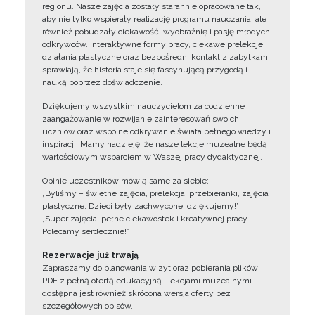
regionu. Nasze zajęcia zostały starannie opracowane tak,
aby nie tylko wspierały realizację programu nauczania, ale
również pobudzały ciekawość, wyobraźnię i pasję młodych
odkrywców. Interaktywne formy pracy, ciekawe prelekcje,
działania plastyczne oraz bezpośredni kontakt z zabytkami
sprawiają, że historia staje się fascynującą przygodą i
nauką poprzez doświadczenie.
Dziękujemy wszystkim nauczycielom za codzienne
zaangażowanie w rozwijanie zainteresowań swoich
uczniów oraz wspólne odkrywanie świata pełnego wiedzy i
inspiracji. Mamy nadzieję, że nasze lekcje muzealne będą
wartościowym wsparciem w Waszej pracy dydaktycznej.
Opinie uczestników mówią same za siebie:
„Byliśmy – świetne zajęcia, prelekcja, przebieranki, zajęcia
plastyczne. Dzieci były zachwycone, dziękujemy!”
„Super zajęcia, pełne ciekawostek i kreatywnej pracy.
Polecamy serdecznie!”
Rezerwacje już trwają
Zapraszamy do planowania wizyt oraz pobierania plików
PDF z pełną ofertą edukacyjną i lekcjami muzealnymi –
dostępna jest również skrócona wersja oferty bez
szczegółowych opisów.