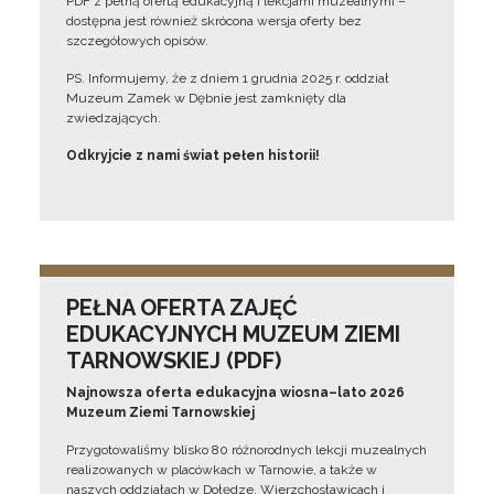
PDF z pełną ofertą edukacyjną i lekcjami muzealnymi –
dostępna jest również skrócona wersja oferty bez
szczegółowych opisów.
PS. Informujemy, że z dniem 1 grudnia 2025 r. oddział
Muzeum Zamek w Dębnie jest zamknięty dla
zwiedzających.
Odkryjcie z nami świat pełen historii!
PEŁNA OFERTA ZAJĘĆ
EDUKACYJNYCH MUZEUM ZIEMI
TARNOWSKIEJ (PDF)
Najnowsza oferta edukacyjna wiosna–lato 2026
Muzeum Ziemi Tarnowskiej
Przygotowaliśmy blisko 80 różnorodnych lekcji muzealnych
realizowanych w placówkach w Tarnowie, a także w
naszych oddziałach w Dołędze, Wierzchosławicach i