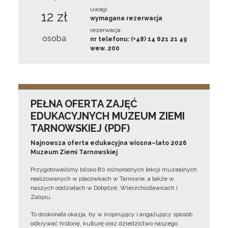
uwagi
12 zł
wymagana rezerwacja
rezerwacja
osoba
nr telefonu: (+48) 14 621 21 49
wew. 200
PEŁNA OFERTA ZAJĘĆ
EDUKACYJNYCH MUZEUM ZIEMI
TARNOWSKIEJ (PDF)
Najnowsza oferta edukacyjna wiosna–lato 2026
Muzeum Ziemi Tarnowskiej
Przygotowaliśmy blisko 80 różnorodnych lekcji muzealnych
realizowanych w placówkach w Tarnowie, a także w
naszych oddziałach w Dołędze, Wierzchosławicach i
Zalipiu.
To doskonała okazja, by w inspirujący i angażujący sposób
odkrywać historię, kulturę oraz dziedzictwo naszego