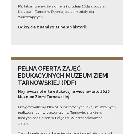
PS. Informujemy, że z dniem 1 grudnia 2025 r. oddział
Muzeum Zamek w Dębnie jest zamknięty dla
zwiedzających.
Odkryjcie z nami świat pełen historii!
PEŁNA OFERTA ZAJĘĆ
EDUKACYJNYCH MUZEUM ZIEMI
TARNOWSKIEJ (PDF)
Najnowsza oferta edukacyjna wiosna–lato 2026
Muzeum Ziemi Tarnowskiej
Przygotowaliśmy blisko 80 różnorodnych lekcji muzealnych
realizowanych w placówkach w Tarnowie, a także w
naszych oddziałach w Dołędze, Wierzchosławicach i
Zalipiu.
To doskonała okazja, by w inspirujący i angażujący sposób