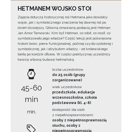
HETMANEM WOJSKO STOI
Zajęcia dotyczą historycznej roli Hetmana jako dowódcy
wojsk, jak i symbolicznego znaczenia tej dawnej roli po
dzień dzisiejszy. Główną omawianą postacią jest Hetman
Jan Amor Tarnowski. Kim był Hetman, co robił, co nosił, co
symbolizowało jego władze? Część lekcji jest poświęcona
historii broni, pierw funkcjonalnej, później czysto ozdobnej i
symbolicznej, jak i atrybutom władzy - od królewskiego
berła po kordzik oficera. W części praktycznej uczestnicy
tworzą własną buławę hetmańską.
liczba uczestników
do 25 osób (grupy
zorganizowane)
45-60
wiek uczestników
przedszkole, edukacja
min
wczesnoszkolna, szkoła
podstawowa (kl. 4-8)
dostępność dla osób
min.
z niepełnosprawnościami
osoby z niepełnosprawnością
słuchu, osoby z
niepełnosprawnością