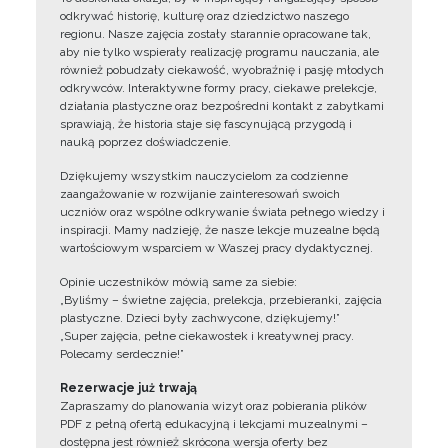
odkrywać historię, kulturę oraz dziedzictwo naszego
regionu. Nasze zajęcia zostały starannie opracowane tak,
aby nie tylko wspierały realizację programu nauczania, ale
również pobudzały ciekawość, wyobraźnię i pasję młodych
odkrywców. Interaktywne formy pracy, ciekawe prelekcje,
działania plastyczne oraz bezpośredni kontakt z zabytkami
sprawiają, że historia staje się fascynującą przygodą i
nauką poprzez doświadczenie.
Dziękujemy wszystkim nauczycielom za codzienne
zaangażowanie w rozwijanie zainteresowań swoich
uczniów oraz wspólne odkrywanie świata pełnego wiedzy i
inspiracji. Mamy nadzieję, że nasze lekcje muzealne będą
wartościowym wsparciem w Waszej pracy dydaktycznej.
Opinie uczestników mówią same za siebie:
„Byliśmy – świetne zajęcia, prelekcja, przebieranki, zajęcia
plastyczne. Dzieci były zachwycone, dziękujemy!”
„Super zajęcia, pełne ciekawostek i kreatywnej pracy.
Polecamy serdecznie!”
Rezerwacje już trwają
Zapraszamy do planowania wizyt oraz pobierania plików
PDF z pełną ofertą edukacyjną i lekcjami muzealnymi –
dostępna jest również skrócona wersja oferty bez