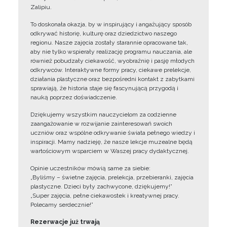
Zalipiu.
To doskonała okazja, by w inspirujący i angażujący sposób
odkrywać historię, kulturę oraz dziedzictwo naszego
regionu. Nasze zajęcia zostały starannie opracowane tak,
aby nie tylko wspierały realizację programu nauczania, ale
również pobudzały ciekawość, wyobraźnię i pasję młodych
odkrywców. Interaktywne formy pracy, ciekawe prelekcje,
działania plastyczne oraz bezpośredni kontakt z zabytkami
sprawiają, że historia staje się fascynującą przygodą i
nauką poprzez doświadczenie.
Dziękujemy wszystkim nauczycielom za codzienne
zaangażowanie w rozwijanie zainteresowań swoich
uczniów oraz wspólne odkrywanie świata pełnego wiedzy i
inspiracji. Mamy nadzieję, że nasze lekcje muzealne będą
wartościowym wsparciem w Waszej pracy dydaktycznej.
Opinie uczestników mówią same za siebie:
„Byliśmy – świetne zajęcia, prelekcja, przebieranki, zajęcia
plastyczne. Dzieci były zachwycone, dziękujemy!”
„Super zajęcia, pełne ciekawostek i kreatywnej pracy.
Polecamy serdecznie!”
Rezerwacje już trwają