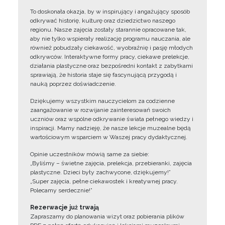
To doskonała okazja, by w inspirujący i angażujący sposób
odkrywać historię, kulturę oraz dziedzictwo naszego
regionu. Nasze zajęcia zostały starannie opracowane tak,
aby nie tylko wspierały realizację programu nauczania, ale
również pobudzały ciekawość, wyobraźnię i pasję młodych
odkrywców. Interaktywne formy pracy, ciekawe prelekcje,
działania plastyczne oraz bezpośredni kontakt z zabytkami
sprawiają, że historia staje się fascynującą przygodą i
nauką poprzez doświadczenie.
Dziękujemy wszystkim nauczycielom za codzienne
zaangażowanie w rozwijanie zainteresowań swoich
uczniów oraz wspólne odkrywanie świata pełnego wiedzy i
inspiracji. Mamy nadzieję, że nasze lekcje muzealne będą
wartościowym wsparciem w Waszej pracy dydaktycznej.
Opinie uczestników mówią same za siebie:
„Byliśmy – świetne zajęcia, prelekcja, przebieranki, zajęcia
plastyczne. Dzieci były zachwycone, dziękujemy!”
„Super zajęcia, pełne ciekawostek i kreatywnej pracy.
Polecamy serdecznie!”
Rezerwacje już trwają
Zapraszamy do planowania wizyt oraz pobierania plików