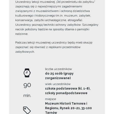
Uczestnicy lekcji muzealnej „Od przedmiotu do zabytku”
zapoznają się z najważniejszymi zagadnieniami
związanymi z muzealnictwem i ochroną dziedzictwa
kulturowego i historycznego (m.in. muzeum, zabytek,
konserwacja, zabytki archeologiczne, etnografia).
Uczestnicy poznają techniki ochrony zabytków. Szczególny
nacisk położony będzie na sposoby dbania o pamiątki
rodzinne.
Podczas lekcji muzealnej uczestnicy będą mieli okazję
zapoznać się również z replikami przedmiotów
zabytkowych.
liczba uczestników
do 25 osób (grupy
zorganizowane)
90
wiek uczestników
szkoła podstawowa (kl. 1-8),
szkoły ponadpodstawowe
min.
miejsce
Muzeum Historii Tarnowa i
Regionu, Rynek 20-21, 33-100
Tarnów