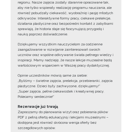
regionu. Nasze zajęcia zostały starannie opracowane tak,
aby nie tylko wspierały realizację programu nauczania, ale
również pobudzały ciekawość, wyobraźnię i pasję młodych
odkrywców. Interaktywne formy pracy, ciekawe prelekcje,
działania plastyczne oraz bezpośredni kontakt z zabytkami
sprawiają, że historia staje się fascynującą przygodą i
nauką poprzez doświadczenie.
Dziękujemy wszystkim nauczycielom za codzienne
zaangażowanie w rozwijanie zainteresowań swoich
uczniów oraz wspólne odkrywanie świata pełnego wiedzy i
inspiracji. Mamy nadzieję, że nasze lekcje muzealne będą
wartościowym wsparciem w Waszej pracy dydaktycznej.
Opinie uczestników mówią same za siebie:
„Byliśmy – świetne zajęcia, prelekcja, przebieranki, zajęcia
plastyczne. Dzieci były zachwycone, dziękujemy!”
„Super zajęcia, pełne ciekawostek i kreatywnej pracy.
Polecamy serdecznie!”
Rezerwacje już trwają
Zapraszamy do planowania wizyt oraz pobierania plików
PDF z pełną ofertą edukacyjną i lekcjami muzealnymi –
dostępna jest również skrócona wersja oferty bez
szczegółowych opisów.