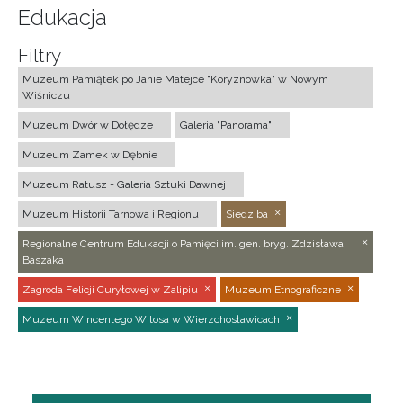
Edukacja
Filtry
Muzeum Pamiątek po Janie Matejce "Koryznówka" w Nowym
Wiśniczu
Muzeum Dwór w Dołędze
Galeria "Panorama"
Muzeum Zamek w Dębnie
Muzeum Ratusz - Galeria Sztuki Dawnej
Muzeum Historii Tarnowa i Regionu
Siedziba
Regionalne Centrum Edukacji o Pamięci im. gen. bryg. Zdzisława
Baszaka
Zagroda Felicji Curyłowej w Zalipiu
Muzeum Etnograficzne
Muzeum Wincentego Witosa w Wierzchosławicach