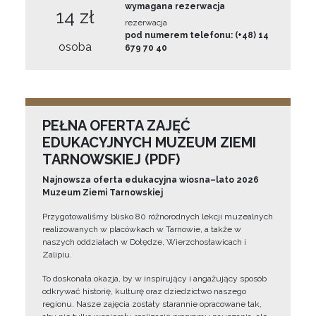
wymagana rezerwacja
14 zł
rezerwacja
pod numerem telefonu: (+48) 14
osoba
679 70 40
PEŁNA OFERTA ZAJĘĆ
EDUKACYJNYCH MUZEUM ZIEMI
TARNOWSKIEJ (PDF)
Najnowsza oferta edukacyjna wiosna–lato 2026
Muzeum Ziemi Tarnowskiej
Przygotowaliśmy blisko 80 różnorodnych lekcji muzealnych
realizowanych w placówkach w Tarnowie, a także w
naszych oddziałach w Dołędze, Wierzchosławicach i
Zalipiu.
To doskonała okazja, by w inspirujący i angażujący sposób
odkrywać historię, kulturę oraz dziedzictwo naszego
regionu. Nasze zajęcia zostały starannie opracowane tak,