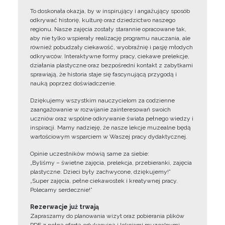
To doskonała okazja, by w inspirujący i angażujący sposób
odkrywać historię, kulturę oraz dziedzictwo naszego
regionu. Nasze zajęcia zostały starannie opracowane tak,
aby nie tylko wspierały realizację programu nauczania, ale
również pobudzały ciekawość, wyobraźnię i pasję młodych
odkrywców. Interaktywne formy pracy, ciekawe prelekcje,
działania plastyczne oraz bezpośredni kontakt z zabytkami
sprawiają, że historia staje się fascynującą przygodą i
nauką poprzez doświadczenie.
Dziękujemy wszystkim nauczycielom za codzienne
zaangażowanie w rozwijanie zainteresowań swoich
uczniów oraz wspólne odkrywanie świata pełnego wiedzy i
inspiracji. Mamy nadzieję, że nasze lekcje muzealne będą
wartościowym wsparciem w Waszej pracy dydaktycznej.
Opinie uczestników mówią same za siebie:
„Byliśmy – świetne zajęcia, prelekcja, przebieranki, zajęcia
plastyczne. Dzieci były zachwycone, dziękujemy!”
„Super zajęcia, pełne ciekawostek i kreatywnej pracy.
Polecamy serdecznie!”
Rezerwacje już trwają
Zapraszamy do planowania wizyt oraz pobierania plików