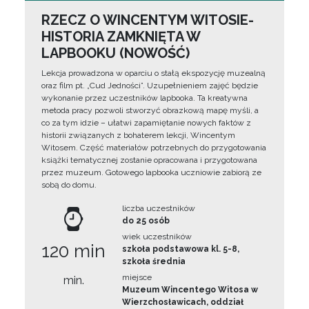
RZECZ O WINCENTYM WITOSIE-
HISTORIA ZAMKNIĘTA W
LAPBOOKU (NOWOŚĆ)
Lekcja prowadzona w oparciu o stałą ekspozycję muzealną
oraz film pt. „Cud Jedności”. Uzupełnieniem zajęć będzie
wykonanie przez uczestników lapbooka. Ta kreatywna
metoda pracy pozwoli stworzyć obrazkową mapę myśli, a
co za tym idzie – ułatwi zapamiętanie nowych faktów z
historii związanych z bohaterem lekcji, Wincentym
Witosem. Część materiałów potrzebnych do przygotowania
książki tematycznej zostanie opracowana i przygotowana
przez muzeum. Gotowego lapbooka uczniowie zabiorą ze
sobą do domu.
liczba uczestników
do 25 osób
wiek uczestników
120 min
szkoła podstawowa kl. 5-8,
szkoła średnia
miejsce
min.
Muzeum Wincentego Witosa w
Wierzchosławicach, oddział