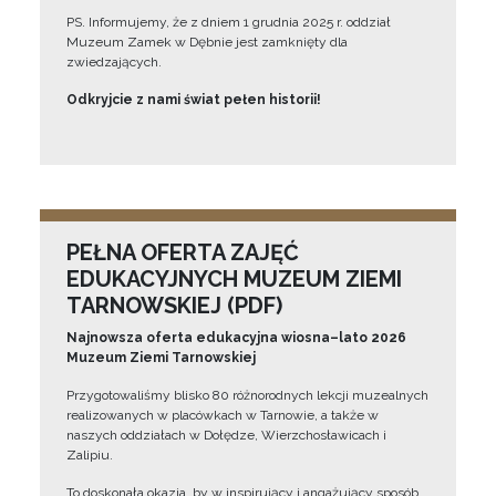
PS. Informujemy, że z dniem 1 grudnia 2025 r. oddział
Muzeum Zamek w Dębnie jest zamknięty dla
zwiedzających.
Odkryjcie z nami świat pełen historii!
PEŁNA OFERTA ZAJĘĆ
EDUKACYJNYCH MUZEUM ZIEMI
TARNOWSKIEJ (PDF)
Najnowsza oferta edukacyjna wiosna–lato 2026
Muzeum Ziemi Tarnowskiej
Przygotowaliśmy blisko 80 różnorodnych lekcji muzealnych
realizowanych w placówkach w Tarnowie, a także w
naszych oddziałach w Dołędze, Wierzchosławicach i
Zalipiu.
To doskonała okazja, by w inspirujący i angażujący sposób