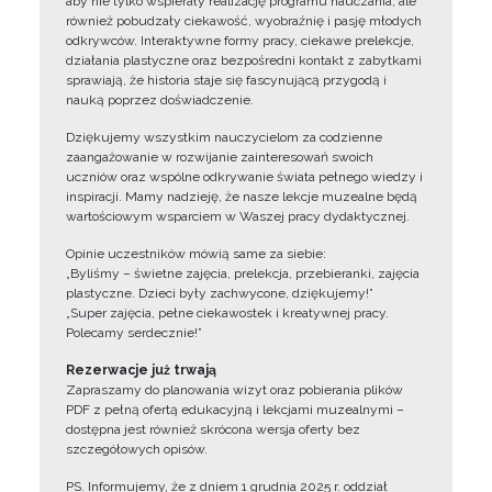
aby nie tylko wspierały realizację programu nauczania, ale
również pobudzały ciekawość, wyobraźnię i pasję młodych
odkrywców. Interaktywne formy pracy, ciekawe prelekcje,
działania plastyczne oraz bezpośredni kontakt z zabytkami
sprawiają, że historia staje się fascynującą przygodą i
nauką poprzez doświadczenie.
Dziękujemy wszystkim nauczycielom za codzienne
zaangażowanie w rozwijanie zainteresowań swoich
uczniów oraz wspólne odkrywanie świata pełnego wiedzy i
inspiracji. Mamy nadzieję, że nasze lekcje muzealne będą
wartościowym wsparciem w Waszej pracy dydaktycznej.
Opinie uczestników mówią same za siebie:
„Byliśmy – świetne zajęcia, prelekcja, przebieranki, zajęcia
plastyczne. Dzieci były zachwycone, dziękujemy!”
„Super zajęcia, pełne ciekawostek i kreatywnej pracy.
Polecamy serdecznie!”
Rezerwacje już trwają
Zapraszamy do planowania wizyt oraz pobierania plików
PDF z pełną ofertą edukacyjną i lekcjami muzealnymi –
dostępna jest również skrócona wersja oferty bez
szczegółowych opisów.
PS. Informujemy, że z dniem 1 grudnia 2025 r. oddział