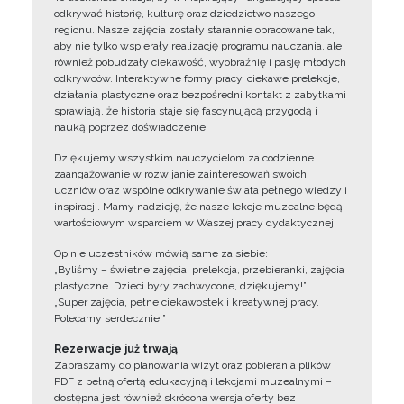
odkrywać historię, kulturę oraz dziedzictwo naszego
regionu. Nasze zajęcia zostały starannie opracowane tak,
aby nie tylko wspierały realizację programu nauczania, ale
również pobudzały ciekawość, wyobraźnię i pasję młodych
odkrywców. Interaktywne formy pracy, ciekawe prelekcje,
działania plastyczne oraz bezpośredni kontakt z zabytkami
sprawiają, że historia staje się fascynującą przygodą i
nauką poprzez doświadczenie.
Dziękujemy wszystkim nauczycielom za codzienne
zaangażowanie w rozwijanie zainteresowań swoich
uczniów oraz wspólne odkrywanie świata pełnego wiedzy i
inspiracji. Mamy nadzieję, że nasze lekcje muzealne będą
wartościowym wsparciem w Waszej pracy dydaktycznej.
Opinie uczestników mówią same za siebie:
„Byliśmy – świetne zajęcia, prelekcja, przebieranki, zajęcia
plastyczne. Dzieci były zachwycone, dziękujemy!”
„Super zajęcia, pełne ciekawostek i kreatywnej pracy.
Polecamy serdecznie!”
Rezerwacje już trwają
Zapraszamy do planowania wizyt oraz pobierania plików
PDF z pełną ofertą edukacyjną i lekcjami muzealnymi –
dostępna jest również skrócona wersja oferty bez