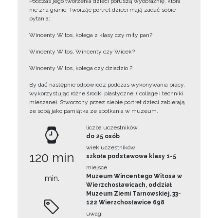
Podczas jego tworzenia dzieci poruszą wyobraźnię, która
nie zna granic. Tworząc portret dzieci mają zadać sobie
pytania:
Wincenty Witos, kolega z klasy czy miły pan?
Wincenty Witos, Wincenty czy Wicek?
Wincenty Witos, kolega czy dziadzio ?
By dać następnie odpowiedz podczas wykonywania pracy,
wykorzystując różne środki plastyczne, ( collage i techniki
mieszane). Stworzony przez siebie portret dzieci zabierają
ze sobą jako pamiątka ze spotkania w muzeum.
liczba uczestników
do 25 osób
wiek uczestników
120 min
szkoła podstawowa klasy 1-5
miejsce
Muzeum Wincentego Witosa w
min.
Wierzchosławicach, oddział
Muzeum Ziemi Tarnowskiej, 33-
122 Wierzchosławice 698
uwagi