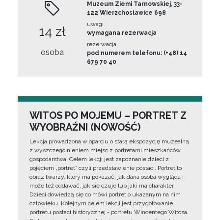
Muzeum Ziemi Tarnowskiej, 33-
122 Wierzchosławice 698
uwagi
14 zł
wymagana rezerwacja
rezerwacja
osoba
pod numerem telefonu: (+48) 14
679 70 40
WITOS PO MOJEMU – PORTRET Z
WYOBRAŹNI (NOWOŚĆ)
Lekcja prowadzona w oparciu o stałą ekspozycję muzealną
z wyszczególnieniem miejsc z portretami mieszkańców
gospodarstwa. Celem lekcji jest zapoznanie dzieci z
pojęciem „portret” czyli przedstawienie postaci. Portret to
obraz twarzy, który ma pokazać, jak dana osoba wygląda i
może też oddawać, jak się czuje lub jaki ma charakter.
Dzieci dowiedzą się co mówi portret o ukazanym na nim
człowieku. Kolejnym celem lekcji jest przygotowanie
portretu postaci historycznej - portretu Wincentego Witosa.