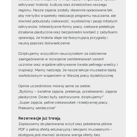
odkrywać historię, kulturę oraz dziedzictwo naszego
regionu. Nasze zajęcia zostały starannie opracowane tak,
aby nie tylko wspierały realizację programu nauczania, ale
również pobudzały ciekawość, wyobraźnię i pasję młodych
odkrywców. Interaktywne formy pracy, ciekawe prelekcje,
działania plastyczne oraz bezpośredni kontakt z zabytkami
sprawiają, że historia staje się fascynującą przygodą i
nauką poprzez doświadczenie.
Dziękujemy wszystkim nauczycielom za codzienne
zaangażowanie w rozwijanie zainteresowań swoich
uczniów oraz wspólne odkrywanie świata pełnego wiedzy i
inspiracji. Mamy nadzieję, że nasze lekcje muzealne będą
wartościowym wsparciem w Waszej pracy dydaktycznej.
Opinie uczestników mówią same za siebie:
„Byliśmy – świetne zajęcia, prelekcja, przebieranki, zajęcia
plastyczne. Dzieci były zachwycone, dziękujemy!”
„Super zajęcia, pełne ciekawostek i kreatywnej pracy.
Polecamy serdecznie!”
Rezerwacje już trwają
Zapraszamy do planowania wizyt oraz pobierania plików
PDF z pełną ofertą edukacyjną i lekcjami muzealnymi –
dostępna jest również skrócona wersja oferty bez