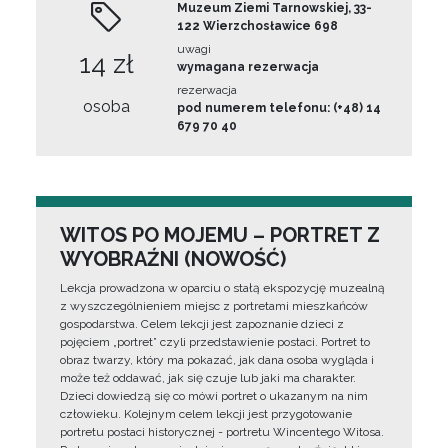
Muzeum Ziemi Tarnowskiej, 33-
122 Wierzchosławice 698
uwagi
14 zł
wymagana rezerwacja
rezerwacja
osoba
pod numerem telefonu: (+48) 14
679 70 40
WITOS PO MOJEMU – PORTRET Z
WYOBRAŹNI (NOWOŚĆ)
Lekcja prowadzona w oparciu o stałą ekspozycję muzealną
z wyszczególnieniem miejsc z portretami mieszkańców
gospodarstwa. Celem lekcji jest zapoznanie dzieci z
pojęciem „portret” czyli przedstawienie postaci. Portret to
obraz twarzy, który ma pokazać, jak dana osoba wygląda i
może też oddawać, jak się czuje lub jaki ma charakter.
Dzieci dowiedzą się co mówi portret o ukazanym na nim
człowieku. Kolejnym celem lekcji jest przygotowanie
portretu postaci historycznej - portretu Wincentego Witosa.