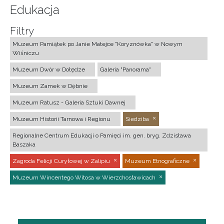
Edukacja
Filtry
Muzeum Pamiątek po Janie Matejce "Koryznówka" w Nowym
Wiśniczu
Muzeum Dwór w Dołędze
Galeria "Panorama"
Muzeum Zamek w Dębnie
Muzeum Ratusz - Galeria Sztuki Dawnej
Muzeum Historii Tarnowa i Regionu
Siedziba
Regionalne Centrum Edukacji o Pamięci im. gen. bryg. Zdzisława
Baszaka
Zagroda Felicji Curyłowej w Zalipiu
Muzeum Etnograficzne
Muzeum Wincentego Witosa w Wierzchosławicach