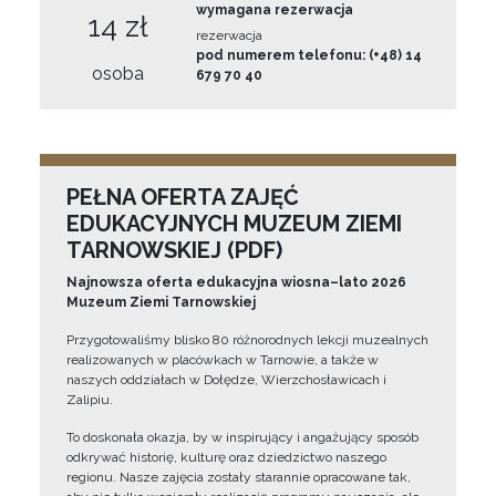
wymagana rezerwacja
14 zł
rezerwacja
pod numerem telefonu: (+48) 14
osoba
679 70 40
PEŁNA OFERTA ZAJĘĆ
EDUKACYJNYCH MUZEUM ZIEMI
TARNOWSKIEJ (PDF)
Najnowsza oferta edukacyjna wiosna–lato 2026
Muzeum Ziemi Tarnowskiej
Przygotowaliśmy blisko 80 różnorodnych lekcji muzealnych
realizowanych w placówkach w Tarnowie, a także w
naszych oddziałach w Dołędze, Wierzchosławicach i
Zalipiu.
To doskonała okazja, by w inspirujący i angażujący sposób
odkrywać historię, kulturę oraz dziedzictwo naszego
regionu. Nasze zajęcia zostały starannie opracowane tak,