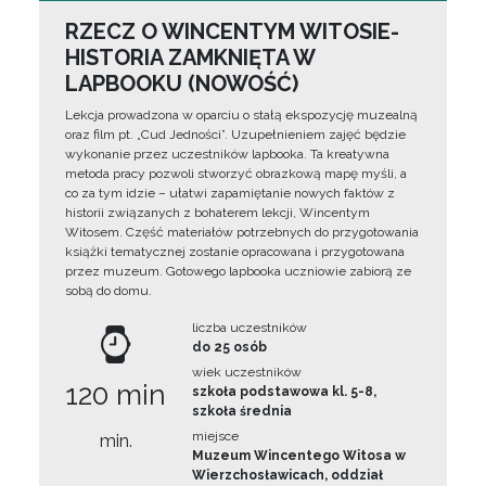
RZECZ O WINCENTYM WITOSIE-
HISTORIA ZAMKNIĘTA W
LAPBOOKU (NOWOŚĆ)
Lekcja prowadzona w oparciu o stałą ekspozycję muzealną
oraz film pt. „Cud Jedności”. Uzupełnieniem zajęć będzie
wykonanie przez uczestników lapbooka. Ta kreatywna
metoda pracy pozwoli stworzyć obrazkową mapę myśli, a
co za tym idzie – ułatwi zapamiętanie nowych faktów z
historii związanych z bohaterem lekcji, Wincentym
Witosem. Część materiałów potrzebnych do przygotowania
książki tematycznej zostanie opracowana i przygotowana
przez muzeum. Gotowego lapbooka uczniowie zabiorą ze
sobą do domu.
liczba uczestników
do 25 osób
wiek uczestników
120 min
szkoła podstawowa kl. 5-8,
szkoła średnia
miejsce
min.
Muzeum Wincentego Witosa w
Wierzchosławicach, oddział