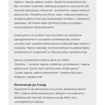
regionu. Nasze zajęcia zostały starannie opracowane tak,
aby nie tylko wspierały realizację programu nauczania, ale
również pobudzały ciekawość, wyobraźnię i pasję młodych
odkrywców. Interaktywne formy pracy, ciekawe prelekcje,
działania plastyczne oraz bezpośredni kontakt z zabytkami
sprawiają, że historia staje się fascynującą przygodą i
nauką poprzez doświadczenie.
Dziękujemy wszystkim nauczycielom za codzienne
zaangażowanie w rozwijanie zainteresowań swoich
uczniów oraz wspólne odkrywanie świata pełnego wiedzy i
inspiracji. Mamy nadzieję, że nasze lekcje muzealne będą
wartościowym wsparciem w Waszej pracy dydaktycznej.
Opinie uczestników mówią same za siebie:
„Byliśmy – świetne zajęcia, prelekcja, przebieranki, zajęcia
plastyczne. Dzieci były zachwycone, dziękujemy!”
„Super zajęcia, pełne ciekawostek i kreatywnej pracy.
Polecamy serdecznie!”
Rezerwacje już trwają
Zapraszamy do planowania wizyt oraz pobierania plików
PDF z pełną ofertą edukacyjną i lekcjami muzealnymi –
dostępna jest również skrócona wersja oferty bez
szczegółowych opisów.