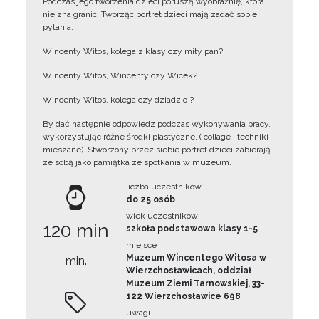
Podczas jego tworzenia dzieci poruszą wyobraźnię, która
nie zna granic. Tworząc portret dzieci mają zadać sobie
pytania:
Wincenty Witos, kolega z klasy czy miły pan?
Wincenty Witos, Wincenty czy Wicek?
Wincenty Witos, kolega czy dziadzio ?
By dać następnie odpowiedz podczas wykonywania pracy,
wykorzystując różne środki plastyczne, ( collage i techniki
mieszane). Stworzony przez siebie portret dzieci zabierają
ze sobą jako pamiątka ze spotkania w muzeum.
liczba uczestników
do 25 osób
wiek uczestników
120 min
szkoła podstawowa klasy 1-5
miejsce
Muzeum Wincentego Witosa w
min.
Wierzchosławicach, oddział
Muzeum Ziemi Tarnowskiej, 33-
122 Wierzchosławice 698
uwagi