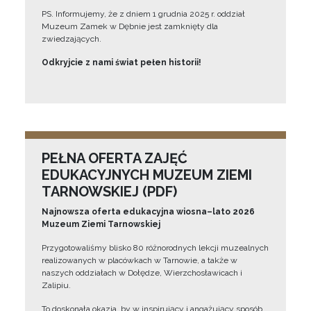
PS. Informujemy, że z dniem 1 grudnia 2025 r. oddział
Muzeum Zamek w Dębnie jest zamknięty dla
zwiedzających.
Odkryjcie z nami świat pełen historii!
PEŁNA OFERTA ZAJĘĆ
EDUKACYJNYCH MUZEUM ZIEMI
TARNOWSKIEJ (PDF)
Najnowsza oferta edukacyjna wiosna–lato 2026
Muzeum Ziemi Tarnowskiej
Przygotowaliśmy blisko 80 różnorodnych lekcji muzealnych
realizowanych w placówkach w Tarnowie, a także w
naszych oddziałach w Dołędze, Wierzchosławicach i
Zalipiu.
To doskonała okazja, by w inspirujący i angażujący sposób