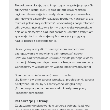
To doskonała okazja, by w inspirujący i angażujący sposób
odkrywać historię, kulturę oraz dziedzictwo naszego
regionu. Nasze zajęcia zostały starannie opracowane tak,
aby nie tylko wspierały realizację programu nauczania, ale
również pobudzały ciekawość, wyobraźnię i pasję młodych
odkrywców. Interaktywne formy pracy, ciekawe prelekcje,
działania plastyczne oraz bezpośredni kontakt z zabytkami
sprawiają, że historia staje się fascynującą przygodą i
nauką poprzez doświadczenie.
Dziękujemy wszystkim nauczycielom za codzienne
zaangażowanie w rozwijanie zainteresowań swoich
uczniów oraz wspólne odkrywanie świata pełnego wiedzy i
inspiracji. Mamy nadzieję, że nasze lekcje muzealne będą
wartościowym wsparciem w Waszej pracy dydaktycznej.
Opinie uczestników mówią same za siebie:
„Byliśmy – świetne zajęcia, prelekcja, przebieranki, zajęcia
plastyczne. Dzieci były zachwycone, dziękujemy!”
„Super zajęcia, pełne ciekawostek i kreatywnej pracy.
Polecamy serdecznie!”
Rezerwacje już trwają
Zapraszamy do planowania wizyt oraz pobierania plików