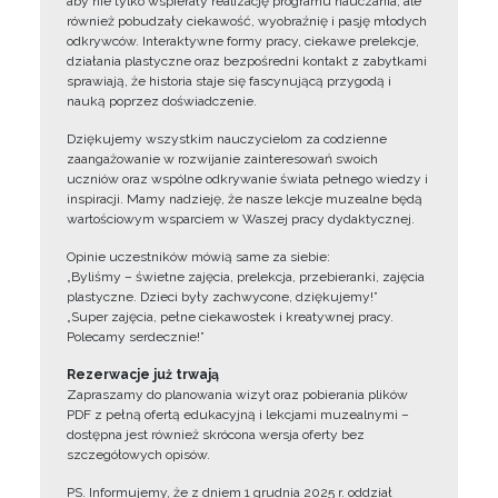
aby nie tylko wspierały realizację programu nauczania, ale
również pobudzały ciekawość, wyobraźnię i pasję młodych
odkrywców. Interaktywne formy pracy, ciekawe prelekcje,
działania plastyczne oraz bezpośredni kontakt z zabytkami
sprawiają, że historia staje się fascynującą przygodą i
nauką poprzez doświadczenie.
Dziękujemy wszystkim nauczycielom za codzienne
zaangażowanie w rozwijanie zainteresowań swoich
uczniów oraz wspólne odkrywanie świata pełnego wiedzy i
inspiracji. Mamy nadzieję, że nasze lekcje muzealne będą
wartościowym wsparciem w Waszej pracy dydaktycznej.
Opinie uczestników mówią same za siebie:
„Byliśmy – świetne zajęcia, prelekcja, przebieranki, zajęcia
plastyczne. Dzieci były zachwycone, dziękujemy!”
„Super zajęcia, pełne ciekawostek i kreatywnej pracy.
Polecamy serdecznie!”
Rezerwacje już trwają
Zapraszamy do planowania wizyt oraz pobierania plików
PDF z pełną ofertą edukacyjną i lekcjami muzealnymi –
dostępna jest również skrócona wersja oferty bez
szczegółowych opisów.
PS. Informujemy, że z dniem 1 grudnia 2025 r. oddział