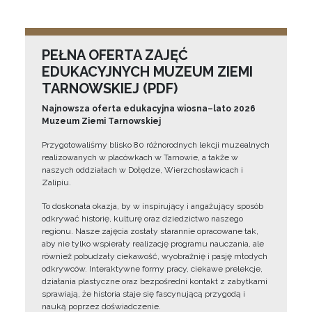
PEŁNA OFERTA ZAJĘĆ
EDUKACYJNYCH MUZEUM ZIEMI
TARNOWSKIEJ (PDF)
Najnowsza oferta edukacyjna wiosna–lato 2026
Muzeum Ziemi Tarnowskiej
Przygotowaliśmy blisko 80 różnorodnych lekcji muzealnych
realizowanych w placówkach w Tarnowie, a także w
naszych oddziałach w Dołędze, Wierzchosławicach i
Zalipiu.
To doskonała okazja, by w inspirujący i angażujący sposób
odkrywać historię, kulturę oraz dziedzictwo naszego
regionu. Nasze zajęcia zostały starannie opracowane tak,
aby nie tylko wspierały realizację programu nauczania, ale
również pobudzały ciekawość, wyobraźnię i pasję młodych
odkrywców. Interaktywne formy pracy, ciekawe prelekcje,
działania plastyczne oraz bezpośredni kontakt z zabytkami
sprawiają, że historia staje się fascynującą przygodą i
nauką poprzez doświadczenie.