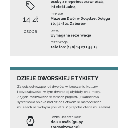
osoby z niepełnosprawnością
intelektualną
miejsce
14 zł
Muzeum Dwór w Dołędze, Dołęga
10, 32-821 Zaborów
uwagi
osoba
wymagana rezerwacja
rezerwacja
telefon: (+48) 14 671 54 14
DZIEJE DWORSKIEJ ETYKIETY
Zajęcia dotyczące roli dworów w kreowaniu kultury
i obyczajowości, w tym dworskiej etykiety oraz mody.
Zajęcia realizowane w ramach projektu „Skansenova –
systemowa opieka nad dziedzictwem w małopolskich
muzeach na wolnym powietrzu” (wspólna oferta muzealna).
liczba uczestników
do 20 osób (grupy
zorganizowane)