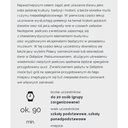
Najważniejszym celem zajęć jest ukazanie dworu jako
ostoi polskiej kultury, tradycji i historii, a także ośrodka myśli
i czynu niepodległościowego. W pierwszej części lekcji
uczniowie wysłuchają prelekcji na temat historii polskich
dworów oraz roli jaką odegrały one w czasach zaborów.
Następnie, podczas zwiedzania zapoznają się
z charakterystycznymi elementami budynku
oraz wyjątkowymi eksponatami będącymi w posiadaniu
muzeum. W tej części lekcji uczestnicy dowiedzą się
także jacy wybitni Polacy zamieszkiwali lub odwiedzali
dwór w Dołędze. Podsumowaniem, służącym utrwaleniu
wiadomości nabytych podczas spotkania będzie specjalnie
przygotowany quiz. Zwieńczeniem pobytu w Dołędze
może być grill na specjalnie przygotowanym do tego
miejscu znajdującym się tuż nieopodal dworu (prowiant
we własnych zakresie).
liczba uczestników
do 20 osób (grupy
zorganizowane)
ok. 90
wiek uczestników
szkoły podstawowe, szkoły
ponadpodstawowe
min.
miejsce