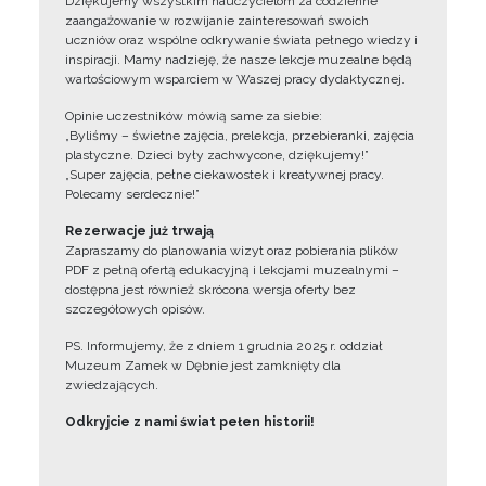
Dziękujemy wszystkim nauczycielom za codzienne
zaangażowanie w rozwijanie zainteresowań swoich
uczniów oraz wspólne odkrywanie świata pełnego wiedzy i
inspiracji. Mamy nadzieję, że nasze lekcje muzealne będą
wartościowym wsparciem w Waszej pracy dydaktycznej.
Opinie uczestników mówią same za siebie:
„Byliśmy – świetne zajęcia, prelekcja, przebieranki, zajęcia
plastyczne. Dzieci były zachwycone, dziękujemy!”
„Super zajęcia, pełne ciekawostek i kreatywnej pracy.
Polecamy serdecznie!”
Rezerwacje już trwają
Zapraszamy do planowania wizyt oraz pobierania plików
PDF z pełną ofertą edukacyjną i lekcjami muzealnymi –
dostępna jest również skrócona wersja oferty bez
szczegółowych opisów.
PS. Informujemy, że z dniem 1 grudnia 2025 r. oddział
Muzeum Zamek w Dębnie jest zamknięty dla
zwiedzających.
Odkryjcie z nami świat pełen historii!