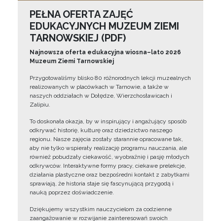
PEŁNA OFERTA ZAJĘĆ
EDUKACYJNYCH MUZEUM ZIEMI
TARNOWSKIEJ (PDF)
Najnowsza oferta edukacyjna wiosna–lato 2026
Muzeum Ziemi Tarnowskiej
Przygotowaliśmy blisko 80 różnorodnych lekcji muzealnych
realizowanych w placówkach w Tarnowie, a także w
naszych oddziałach w Dołędze, Wierzchosławicach i
Zalipiu.
To doskonała okazja, by w inspirujący i angażujący sposób
odkrywać historię, kulturę oraz dziedzictwo naszego
regionu. Nasze zajęcia zostały starannie opracowane tak,
aby nie tylko wspierały realizację programu nauczania, ale
również pobudzały ciekawość, wyobraźnię i pasję młodych
odkrywców. Interaktywne formy pracy, ciekawe prelekcje,
działania plastyczne oraz bezpośredni kontakt z zabytkami
sprawiają, że historia staje się fascynującą przygodą i
nauką poprzez doświadczenie.
Dziękujemy wszystkim nauczycielom za codzienne
zaangażowanie w rozwijanie zainteresowań swoich