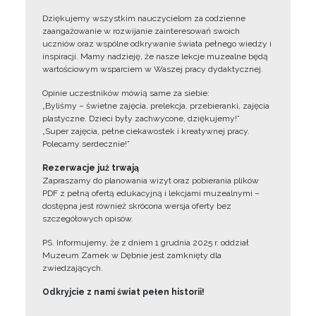
Dziękujemy wszystkim nauczycielom za codzienne
zaangażowanie w rozwijanie zainteresowań swoich
uczniów oraz wspólne odkrywanie świata pełnego wiedzy i
inspiracji. Mamy nadzieję, że nasze lekcje muzealne będą
wartościowym wsparciem w Waszej pracy dydaktycznej.
Opinie uczestników mówią same za siebie:
„Byliśmy – świetne zajęcia, prelekcja, przebieranki, zajęcia
plastyczne. Dzieci były zachwycone, dziękujemy!”
„Super zajęcia, pełne ciekawostek i kreatywnej pracy.
Polecamy serdecznie!”
Rezerwacje już trwają
Zapraszamy do planowania wizyt oraz pobierania plików
PDF z pełną ofertą edukacyjną i lekcjami muzealnymi –
dostępna jest również skrócona wersja oferty bez
szczegółowych opisów.
PS. Informujemy, że z dniem 1 grudnia 2025 r. oddział
Muzeum Zamek w Dębnie jest zamknięty dla
zwiedzających.
Odkryjcie z nami świat pełen historii!