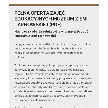
PEŁNA OFERTA ZAJĘĆ
EDUKACYJNYCH MUZEUM ZIEMI
TARNOWSKIEJ (PDF)
Najnowsza oferta edukacyjna wiosna–lato 2026
Muzeum Ziemi Tarnowskiej
Przygotowaliśmy blisko 80 różnorodnych lekcji muzealnych
realizowanych w placówkach w Tarnowie, a także w
naszych oddziałach w Dołędze, Wierzchosławicach i
Zalipiu.
To doskonała okazja, by w inspirujący i angażujący sposób
odkrywać historię, kulturę oraz dziedzictwo naszego
regionu. Nasze zajęcia zostały starannie opracowane tak,
aby nie tylko wspierały realizację programu nauczania, ale
również pobudzały ciekawość, wyobraźnię i pasję młodych
odkrywców. Interaktywne formy pracy, ciekawe prelekcje,
działania plastyczne oraz bezpośredni kontakt z zabytkami
sprawiają, że historia staje się fascynującą przygodą i
nauką poprzez doświadczenie.