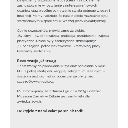
Dziękujemy wszystkim nauczycielom za codzienne
zaangażowanie w rozwijanie zainteresowań swoich
uczniów oraz wspólne odkrywanie świata pełnego wiedzy i
inspiracji. Mamy nadzieję, że nasze lekcje muzealne będą
wartościowym wsparciem w Waszej pracy dydaktycznej.
Opinie uczestników mówią same za siebie:
„Byliśmy – świetne zajęcia, prelekcja, przebieranki, zajęcia
plastyczne. Dzieci były zachwycone, dziękujemy!”
„Super zajęcia, pełne ciekawostek i kreatywnej pracy.
Polecamy serdecznie!”
Rezerwacje już trwają
Zapraszamy do planowania wizyt oraz pobierania plików
PDF z pełną ofertą edukacyjną i lekcjami muzealnymi –
dostępna jest również skrócona wersja oferty bez
szczegółowych opisów.
PS. Informujemy, że z dniem 1 grudnia 2025 r. oddział
Muzeum Zamek w Dębnie jest zamknięty dla
zwiedzających.
Odkryjcie z nami świat pełen historii!