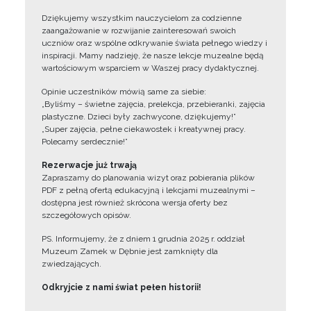
Dziękujemy wszystkim nauczycielom za codzienne
zaangażowanie w rozwijanie zainteresowań swoich
uczniów oraz wspólne odkrywanie świata pełnego wiedzy i
inspiracji. Mamy nadzieję, że nasze lekcje muzealne będą
wartościowym wsparciem w Waszej pracy dydaktycznej.
Opinie uczestników mówią same za siebie:
„Byliśmy – świetne zajęcia, prelekcja, przebieranki, zajęcia
plastyczne. Dzieci były zachwycone, dziękujemy!”
„Super zajęcia, pełne ciekawostek i kreatywnej pracy.
Polecamy serdecznie!”
Rezerwacje już trwają
Zapraszamy do planowania wizyt oraz pobierania plików
PDF z pełną ofertą edukacyjną i lekcjami muzealnymi –
dostępna jest również skrócona wersja oferty bez
szczegółowych opisów.
PS. Informujemy, że z dniem 1 grudnia 2025 r. oddział
Muzeum Zamek w Dębnie jest zamknięty dla
zwiedzających.
Odkryjcie z nami świat pełen historii!