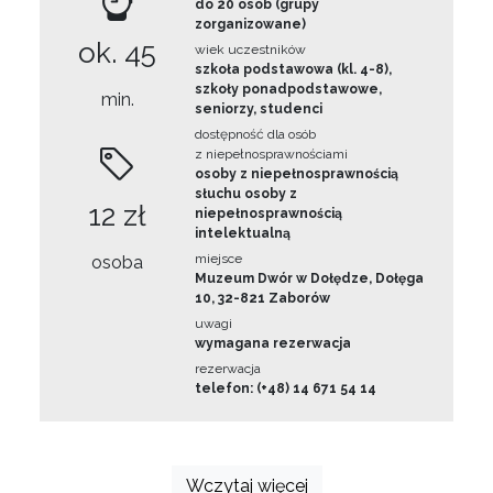
do 20 osób (grupy
zorganizowane)
ok. 45
wiek uczestników
szkoła podstawowa (kl. 4-8),
szkoły ponadpodstawowe,
min.
seniorzy, studenci
dostępność dla osób
z niepełnosprawnościami
osoby z niepełnosprawnością
słuchu osoby z
12 zł
niepełnosprawnością
intelektualną
miejsce
osoba
Muzeum Dwór w Dołędze, Dołęga
10, 32-821 Zaborów
uwagi
wymagana rezerwacja
rezerwacja
telefon: (+48) 14 671 54 14
Wczytaj więcej