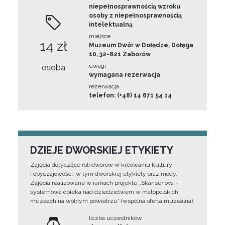
niepełnosprawnością wzroku
osoby z niepełnosprawnością
intelektualną
miejsce
14 zł
Muzeum Dwór w Dołędze, Dołęga
10, 32-821 Zaborów
uwagi
osoba
wymagana rezerwacja
rezerwacja
telefon: (+48) 14 671 54 14
DZIEJE DWORSKIEJ ETYKIETY
Zajęcia dotyczące roli dworów w kreowaniu kultury
i obyczajowości, w tym dworskiej etykiety oraz mody.
Zajęcia realizowane w ramach projektu „Skansenova –
systemowa opieka nad dziedzictwem w małopolskich
muzeach na wolnym powietrzu” (wspólna oferta muzealna).
liczba uczestników