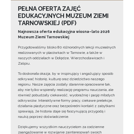
PEŁNA OFERTA ZAJĘĆ
EDUKACYJNYCH MUZEUM ZIEMI
TARNOWSKIEJ (PDF)
Najnowsza oferta edukacyjna wiosna–lato 2026
Muzeum Ziemi Tarnowskiej
Przygotowaliśmy blisko 80 różnorodnych lekcji muzealnych
realizowanych w placówkach w Tarnowie, a także w
naszych oddziałach w Dołędze, Wierzchosławicach i
Zalipiu.
To doskonała okazja, by w inspirujący i angażujący sposób
odkrywać historię, kulturę oraz dziedzictwo naszego
regionu. Nasze zajęcia zostały starannie opracowane tak,
aby nie tylko wspierały realizację programu nauczania, ale
również pobudzały ciekawość, wyobraźnię i pasję młodych
odkrywców. Interaktywne formy pracy, ciekawe prelekcje,
działania plastyczne oraz bezpośredni kontakt z zabytkami
sprawiają, że historia staje się fascynującą przygodą i
nauką poprzez doświadczenie.
Dziękujemy wszystkim nauczycielom za codzienne
zaangażowanie w rozwijanie zainteresowań swoich