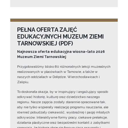
PEŁNA OFERTA ZAJĘĆ
EDUKACYJNYCH MUZEUM ZIEMI
TARNOWSKIEJ (PDF)
Najnowsza oferta edukacyjna wiosna–lato 2026
Muzeum Ziemi Tarnowskiej
Przygotowaliśmy blisko 80 różnorodnych lekcji muzealnych
realizowanych w placówkach w Tarnowie, a także w
naszych oddziałach w Dołędze, Wierzchosławicach i
Zalipiu.
To doskonała okazja, by w inspirujący i angażujący sposób
odkrywać historię, kulturę oraz dziedzictwo naszego
regionu. Nasze zajęcia zostały starannie opracowane tak,
aby nie tylko wspierały realizację programu nauczania, ale
również pobudzały ciekawość, wyobraźnię i pasję młodych
odkrywców. Interaktywne formy pracy, ciekawe prelekcje,
działania plastyczne oraz bezpośredni kontakt z zabytkami
sprawiają, że historia staje się fascynującą przygodą i