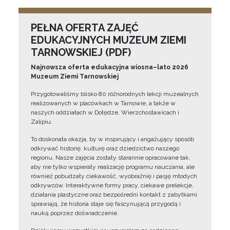
PEŁNA OFERTA ZAJĘĆ
EDUKACYJNYCH MUZEUM ZIEMI
TARNOWSKIEJ (PDF)
Najnowsza oferta edukacyjna wiosna–lato 2026
Muzeum Ziemi Tarnowskiej
Przygotowaliśmy blisko 80 różnorodnych lekcji muzealnych
realizowanych w placówkach w Tarnowie, a także w
naszych oddziałach w Dołędze, Wierzchosławicach i
Zalipiu.
To doskonała okazja, by w inspirujący i angażujący sposób
odkrywać historię, kulturę oraz dziedzictwo naszego
regionu. Nasze zajęcia zostały starannie opracowane tak,
aby nie tylko wspierały realizację programu nauczania, ale
również pobudzały ciekawość, wyobraźnię i pasję młodych
odkrywców. Interaktywne formy pracy, ciekawe prelekcje,
działania plastyczne oraz bezpośredni kontakt z zabytkami
sprawiają, że historia staje się fascynującą przygodą i
nauką poprzez doświadczenie.