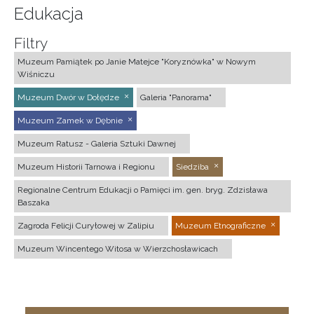
Edukacja
Filtry
Muzeum Pamiątek po Janie Matejce "Koryznówka" w Nowym
Wiśniczu
Muzeum Dwór w Dołędze
Galeria "Panorama"
Muzeum Zamek w Dębnie
Muzeum Ratusz - Galeria Sztuki Dawnej
Muzeum Historii Tarnowa i Regionu
Siedziba
Regionalne Centrum Edukacji o Pamięci im. gen. bryg. Zdzisława
Baszaka
Zagroda Felicji Curyłowej w Zalipiu
Muzeum Etnograficzne
Muzeum Wincentego Witosa w Wierzchosławicach