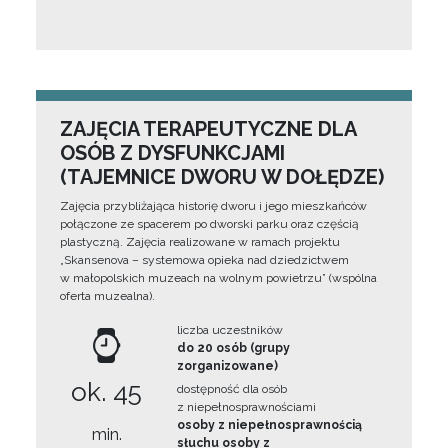
ZAJĘCIA TERAPEUTYCZNE DLA
OSÓB Z DYSFUNKCJAMI
(TAJEMNICE DWORU W DOŁĘDZE)
Zajęcia przybliżająca historię dworu i jego mieszkańców
połączone ze spacerem po dworski parku oraz częścią
plastyczną. Zajęcia realizowane w ramach projektu
„Skansenova – systemowa opieka nad dziedzictwem
w małopolskich muzeach na wolnym powietrzu” (wspólna
oferta muzealna).
liczba uczestników
do 20 osób (grupy
zorganizowane)
ok. 45
dostępność dla osób
z niepełnosprawnościami
osoby z niepełnosprawnością
min.
słuchu osoby z