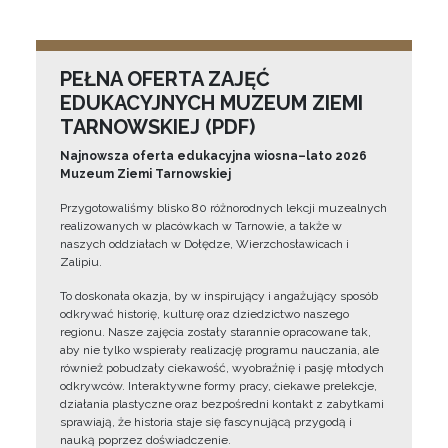
PEŁNA OFERTA ZAJĘĆ
EDUKACYJNYCH MUZEUM ZIEMI
TARNOWSKIEJ (PDF)
Najnowsza oferta edukacyjna wiosna–lato 2026
Muzeum Ziemi Tarnowskiej
Przygotowaliśmy blisko 80 różnorodnych lekcji muzealnych
realizowanych w placówkach w Tarnowie, a także w
naszych oddziałach w Dołędze, Wierzchosławicach i
Zalipiu.
To doskonała okazja, by w inspirujący i angażujący sposób
odkrywać historię, kulturę oraz dziedzictwo naszego
regionu. Nasze zajęcia zostały starannie opracowane tak,
aby nie tylko wspierały realizację programu nauczania, ale
również pobudzały ciekawość, wyobraźnię i pasję młodych
odkrywców. Interaktywne formy pracy, ciekawe prelekcje,
działania plastyczne oraz bezpośredni kontakt z zabytkami
sprawiają, że historia staje się fascynującą przygodą i
nauką poprzez doświadczenie.