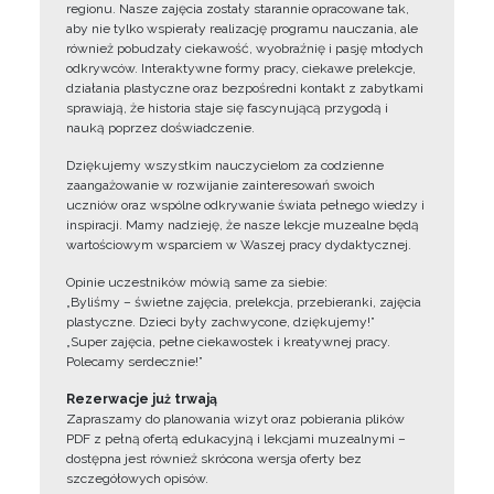
regionu. Nasze zajęcia zostały starannie opracowane tak,
aby nie tylko wspierały realizację programu nauczania, ale
również pobudzały ciekawość, wyobraźnię i pasję młodych
odkrywców. Interaktywne formy pracy, ciekawe prelekcje,
działania plastyczne oraz bezpośredni kontakt z zabytkami
sprawiają, że historia staje się fascynującą przygodą i
nauką poprzez doświadczenie.
Dziękujemy wszystkim nauczycielom za codzienne
zaangażowanie w rozwijanie zainteresowań swoich
uczniów oraz wspólne odkrywanie świata pełnego wiedzy i
inspiracji. Mamy nadzieję, że nasze lekcje muzealne będą
wartościowym wsparciem w Waszej pracy dydaktycznej.
Opinie uczestników mówią same za siebie:
„Byliśmy – świetne zajęcia, prelekcja, przebieranki, zajęcia
plastyczne. Dzieci były zachwycone, dziękujemy!”
„Super zajęcia, pełne ciekawostek i kreatywnej pracy.
Polecamy serdecznie!”
Rezerwacje już trwają
Zapraszamy do planowania wizyt oraz pobierania plików
PDF z pełną ofertą edukacyjną i lekcjami muzealnymi –
dostępna jest również skrócona wersja oferty bez
szczegółowych opisów.