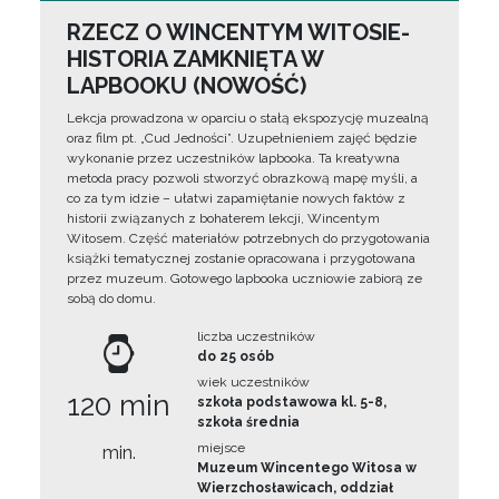
RZECZ O WINCENTYM WITOSIE-
HISTORIA ZAMKNIĘTA W
LAPBOOKU (NOWOŚĆ)
Lekcja prowadzona w oparciu o stałą ekspozycję muzealną
oraz film pt. „Cud Jedności”. Uzupełnieniem zajęć będzie
wykonanie przez uczestników lapbooka. Ta kreatywna
metoda pracy pozwoli stworzyć obrazkową mapę myśli, a
co za tym idzie – ułatwi zapamiętanie nowych faktów z
historii związanych z bohaterem lekcji, Wincentym
Witosem. Część materiałów potrzebnych do przygotowania
książki tematycznej zostanie opracowana i przygotowana
przez muzeum. Gotowego lapbooka uczniowie zabiorą ze
sobą do domu.
liczba uczestników
do 25 osób
wiek uczestników
120 min
szkoła podstawowa kl. 5-8,
szkoła średnia
miejsce
min.
Muzeum Wincentego Witosa w
Wierzchosławicach, oddział