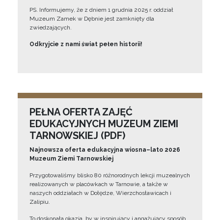
PS. Informujemy, że z dniem 1 grudnia 2025 r. oddział
Muzeum Zamek w Dębnie jest zamknięty dla
zwiedzających.
Odkryjcie z nami świat pełen historii!
PEŁNA OFERTA ZAJĘĆ
EDUKACYJNYCH MUZEUM ZIEMI
TARNOWSKIEJ (PDF)
Najnowsza oferta edukacyjna wiosna–lato 2026
Muzeum Ziemi Tarnowskiej
Przygotowaliśmy blisko 80 różnorodnych lekcji muzealnych
realizowanych w placówkach w Tarnowie, a także w
naszych oddziałach w Dołędze, Wierzchosławicach i
Zalipiu.
To doskonała okazja, by w inspirujący i angażujący sposób