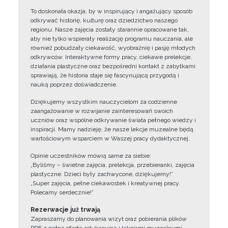
To doskonała okazja, by w inspirujący i angażujący sposób
odkrywać historię, kulturę oraz dziedzictwo naszego
regionu. Nasze zajęcia zostały starannie opracowane tak,
aby nie tylko wspierały realizację programu nauczania, ale
również pobudzały ciekawość, wyobraźnię i pasję młodych
odkrywców. Interaktywne formy pracy, ciekawe prelekcje,
działania plastyczne oraz bezpośredni kontakt z zabytkami
sprawiają, że historia staje się fascynującą przygodą i
nauką poprzez doświadczenie.
Dziękujemy wszystkim nauczycielom za codzienne
zaangażowanie w rozwijanie zainteresowań swoich
uczniów oraz wspólne odkrywanie świata pełnego wiedzy i
inspiracji. Mamy nadzieję, że nasze lekcje muzealne będą
wartościowym wsparciem w Waszej pracy dydaktycznej.
Opinie uczestników mówią same za siebie:
„Byliśmy – świetne zajęcia, prelekcja, przebieranki, zajęcia
plastyczne. Dzieci były zachwycone, dziękujemy!”
„Super zajęcia, pełne ciekawostek i kreatywnej pracy.
Polecamy serdecznie!”
Rezerwacje już trwają
Zapraszamy do planowania wizyt oraz pobierania plików