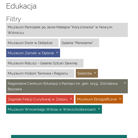
Edukacja
Filtry
Muzeum Pamiątek po Janie Matejce "Koryznówka" w Nowym
Wiśniczu
Muzeum Dwór w Dołędze
Galeria "Panorama"
Muzeum Zamek w Dębnie
Muzeum Ratusz - Galeria Sztuki Dawnej
Muzeum Historii Tarnowa i Regionu
Siedziba
Regionalne Centrum Edukacji o Pamięci im. gen. bryg. Zdzisława
Baszaka
Zagroda Felicji Curyłowej w Zalipiu
Muzeum Etnograficzne
Muzeum Wincentego Witosa w Wierzchosławicach