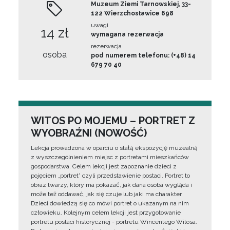
Muzeum Ziemi Tarnowskiej, 33-
122 Wierzchosławice 698
uwagi
14 zł
wymagana rezerwacja
rezerwacja
osoba
pod numerem telefonu: (+48) 14
679 70 40
WITOS PO MOJEMU – PORTRET Z
WYOBRAŹNI (NOWOŚĆ)
Lekcja prowadzona w oparciu o stałą ekspozycję muzealną
z wyszczególnieniem miejsc z portretami mieszkańców
gospodarstwa. Celem lekcji jest zapoznanie dzieci z
pojęciem „portret” czyli przedstawienie postaci. Portret to
obraz twarzy, który ma pokazać, jak dana osoba wygląda i
może też oddawać, jak się czuje lub jaki ma charakter.
Dzieci dowiedzą się co mówi portret o ukazanym na nim
człowieku. Kolejnym celem lekcji jest przygotowanie
portretu postaci historycznej - portretu Wincentego Witosa.