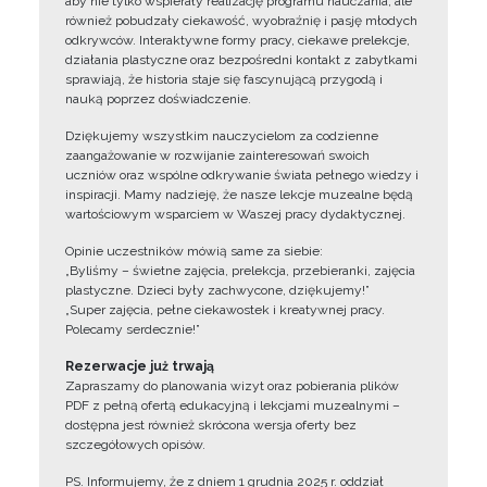
aby nie tylko wspierały realizację programu nauczania, ale
również pobudzały ciekawość, wyobraźnię i pasję młodych
odkrywców. Interaktywne formy pracy, ciekawe prelekcje,
działania plastyczne oraz bezpośredni kontakt z zabytkami
sprawiają, że historia staje się fascynującą przygodą i
nauką poprzez doświadczenie.
Dziękujemy wszystkim nauczycielom za codzienne
zaangażowanie w rozwijanie zainteresowań swoich
uczniów oraz wspólne odkrywanie świata pełnego wiedzy i
inspiracji. Mamy nadzieję, że nasze lekcje muzealne będą
wartościowym wsparciem w Waszej pracy dydaktycznej.
Opinie uczestników mówią same za siebie:
„Byliśmy – świetne zajęcia, prelekcja, przebieranki, zajęcia
plastyczne. Dzieci były zachwycone, dziękujemy!”
„Super zajęcia, pełne ciekawostek i kreatywnej pracy.
Polecamy serdecznie!”
Rezerwacje już trwają
Zapraszamy do planowania wizyt oraz pobierania plików
PDF z pełną ofertą edukacyjną i lekcjami muzealnymi –
dostępna jest również skrócona wersja oferty bez
szczegółowych opisów.
PS. Informujemy, że z dniem 1 grudnia 2025 r. oddział