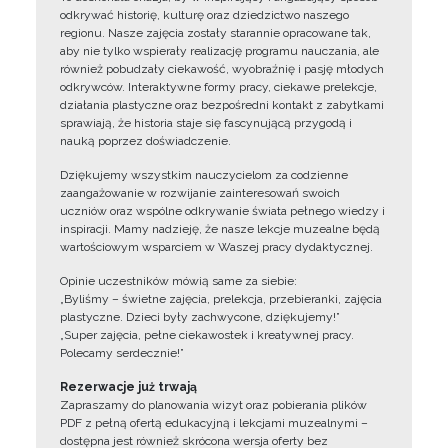
odkrywać historię, kulturę oraz dziedzictwo naszego
regionu. Nasze zajęcia zostały starannie opracowane tak,
aby nie tylko wspierały realizację programu nauczania, ale
również pobudzały ciekawość, wyobraźnię i pasję młodych
odkrywców. Interaktywne formy pracy, ciekawe prelekcje,
działania plastyczne oraz bezpośredni kontakt z zabytkami
sprawiają, że historia staje się fascynującą przygodą i
nauką poprzez doświadczenie.
Dziękujemy wszystkim nauczycielom za codzienne
zaangażowanie w rozwijanie zainteresowań swoich
uczniów oraz wspólne odkrywanie świata pełnego wiedzy i
inspiracji. Mamy nadzieję, że nasze lekcje muzealne będą
wartościowym wsparciem w Waszej pracy dydaktycznej.
Opinie uczestników mówią same za siebie:
„Byliśmy – świetne zajęcia, prelekcja, przebieranki, zajęcia
plastyczne. Dzieci były zachwycone, dziękujemy!”
„Super zajęcia, pełne ciekawostek i kreatywnej pracy.
Polecamy serdecznie!”
Rezerwacje już trwają
Zapraszamy do planowania wizyt oraz pobierania plików
PDF z pełną ofertą edukacyjną i lekcjami muzealnymi –
dostępna jest również skrócona wersja oferty bez