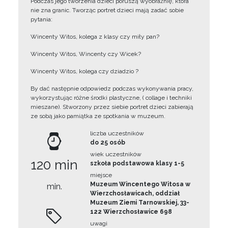
Podczas jego tworzenia dzieci poruszą wyobraźnię, która
nie zna granic. Tworząc portret dzieci mają zadać sobie
pytania:
Wincenty Witos, kolega z klasy czy miły pan?
Wincenty Witos, Wincenty czy Wicek?
Wincenty Witos, kolega czy dziadzio ?
By dać następnie odpowiedz podczas wykonywania pracy,
wykorzystując różne środki plastyczne, ( collage i techniki
mieszane). Stworzony przez siebie portret dzieci zabierają
ze sobą jako pamiątka ze spotkania w muzeum.
liczba uczestników
do 25 osób
wiek uczestników
120 min
szkoła podstawowa klasy 1-5
miejsce
Muzeum Wincentego Witosa w
min.
Wierzchosławicach, oddział
Muzeum Ziemi Tarnowskiej, 33-
122 Wierzchosławice 698
uwagi