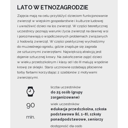
LATO W ETNOZAGRODZIE
Zajęcia mają na celu przybliżyć dzieciom funkcjonowanie
zwierząt w wiejskim gospodarstwie i kulturze ludowej
i uwrażliwić dzieci na los zwierząt. W części teoretycznej
uczestnicy poznają warunki życia zwierząt na dawnej wsi
i porozmawiają o współczesnych problemach związanych
z hodowlą zwierząt. W części praktycznej wychodzimy
do muzealnego ogrodu, gdzie znajduje się zagroda
ze sztucznymi zwierzętami. Największą atrakcją jest
dojenie sztucznej krowy. Na zakończenie zajęć dzieci
w wieku przedszkolnym i klasy od I do III malują wspólnie
krowę ze sklejki. Starsi uczniowie ozdabiają płócienne
torby farbami korzystając z szablonów z motywami
zwierzęcymi.
liczba uczestników
do 25 osób (grupy
zorganizowane)
90
wiek uczestników
edukacja przedszkolna, szkoła
podstawowa (kl. 1-8), szkoły
min.
ponadpodstawowe, seniorzy
dostępność dla osób