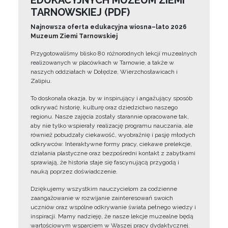
EDUKACYJNYCH MUZEUM ZIEMI
TARNOWSKIEJ (PDF)
Najnowsza oferta edukacyjna wiosna–lato 2026
Muzeum Ziemi Tarnowskiej
Przygotowaliśmy blisko 80 różnorodnych lekcji muzealnych
realizowanych w placówkach w Tarnowie, a także w
naszych oddziałach w Dołędze, Wierzchosławicach i
Zalipiu.
To doskonała okazja, by w inspirujący i angażujący sposób
odkrywać historię, kulturę oraz dziedzictwo naszego
regionu. Nasze zajęcia zostały starannie opracowane tak,
aby nie tylko wspierały realizację programu nauczania, ale
również pobudzały ciekawość, wyobraźnię i pasję młodych
odkrywców. Interaktywne formy pracy, ciekawe prelekcje,
działania plastyczne oraz bezpośredni kontakt z zabytkami
sprawiają, że historia staje się fascynującą przygodą i
nauką poprzez doświadczenie.
Dziękujemy wszystkim nauczycielom za codzienne
zaangażowanie w rozwijanie zainteresowań swoich
uczniów oraz wspólne odkrywanie świata pełnego wiedzy i
inspiracji. Mamy nadzieję, że nasze lekcje muzealne będą
wartościowym wsparciem w Waszej pracy dydaktycznej.