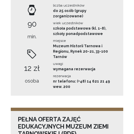
liczba uczestników
do 25 osób (grupy
zorganizowane)
90
wiek uczestników
szkoła podstawowa (kl. 1-8),
szkoły ponadpodstawowe
min.
miejsce
Muzeum Historii Tarnowa i
Regionu, Rynek 20-21, 33-100
Tarnów
uwagi
12 zł
wymagana rezerwacja
rezerwacja
osoba
nr telefonu: (+48) 14 621 21 49
wew. 200
PEŁNA OFERTA ZAJĘĆ
EDUKACYJNYCH MUZEUM ZIEMI
TARNOWSKIEJ (PDF)