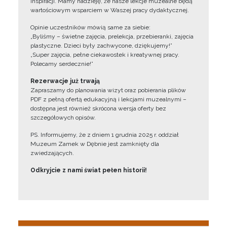
inspiracji. Mamy nadzieję, że nasze lekcje muzealne będą
wartościowym wsparciem w Waszej pracy dydaktycznej.
Opinie uczestników mówią same za siebie:
„Byliśmy – świetne zajęcia, prelekcja, przebieranki, zajęcia
plastyczne. Dzieci były zachwycone, dziękujemy!”
„Super zajęcia, pełne ciekawostek i kreatywnej pracy.
Polecamy serdecznie!”
Rezerwacje już trwają
Zapraszamy do planowania wizyt oraz pobierania plików
PDF z pełną ofertą edukacyjną i lekcjami muzealnymi –
dostępna jest również skrócona wersja oferty bez
szczegółowych opisów.
PS. Informujemy, że z dniem 1 grudnia 2025 r. oddział
Muzeum Zamek w Dębnie jest zamknięty dla
zwiedzających.
Odkryjcie z nami świat pełen historii!