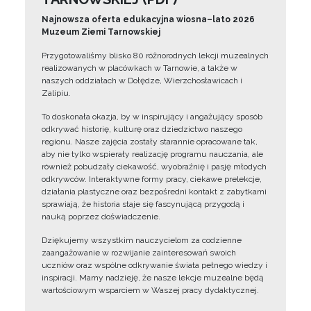
Najnowsza oferta edukacyjna wiosna–lato 2026
Muzeum Ziemi Tarnowskiej
Przygotowaliśmy blisko 80 różnorodnych lekcji muzealnych
realizowanych w placówkach w Tarnowie, a także w
naszych oddziałach w Dołędze, Wierzchosławicach i
Zalipiu.
To doskonała okazja, by w inspirujący i angażujący sposób
odkrywać historię, kulturę oraz dziedzictwo naszego
regionu. Nasze zajęcia zostały starannie opracowane tak,
aby nie tylko wspierały realizację programu nauczania, ale
również pobudzały ciekawość, wyobraźnię i pasję młodych
odkrywców. Interaktywne formy pracy, ciekawe prelekcje,
działania plastyczne oraz bezpośredni kontakt z zabytkami
sprawiają, że historia staje się fascynującą przygodą i
nauką poprzez doświadczenie.
Dziękujemy wszystkim nauczycielom za codzienne
zaangażowanie w rozwijanie zainteresowań swoich
uczniów oraz wspólne odkrywanie świata pełnego wiedzy i
inspiracji. Mamy nadzieję, że nasze lekcje muzealne będą
wartościowym wsparciem w Waszej pracy dydaktycznej.