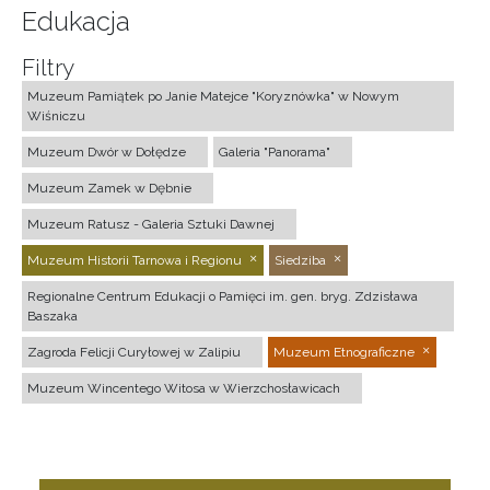
Edukacja
Filtry
Muzeum Pamiątek po Janie Matejce "Koryznówka" w Nowym
Wiśniczu
Muzeum Dwór w Dołędze
Galeria "Panorama"
Muzeum Zamek w Dębnie
Muzeum Ratusz - Galeria Sztuki Dawnej
Muzeum Historii Tarnowa i Regionu
Siedziba
Regionalne Centrum Edukacji o Pamięci im. gen. bryg. Zdzisława
Baszaka
Zagroda Felicji Curyłowej w Zalipiu
Muzeum Etnograficzne
Muzeum Wincentego Witosa w Wierzchosławicach