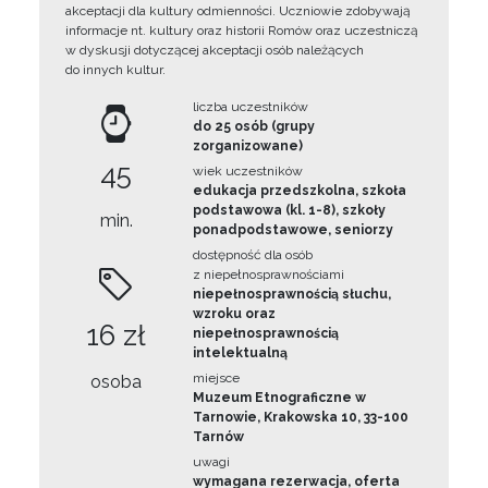
akceptacji dla kultury odmienności. Uczniowie zdobywają
informacje nt. kultury oraz historii Romów oraz uczestniczą
w dyskusji dotyczącej akceptacji osób należących
do innych kultur.
liczba uczestników
do 25 osób (grupy
zorganizowane)
45
wiek uczestników
edukacja przedszkolna, szkoła
podstawowa (kl. 1-8), szkoły
min.
ponadpodstawowe, seniorzy
dostępność dla osób
z niepełnosprawnościami
niepełnosprawnością słuchu,
wzroku oraz
16 zł
niepełnosprawnością
intelektualną
miejsce
osoba
Muzeum Etnograficzne w
Tarnowie, Krakowska 10, 33-100
Tarnów
uwagi
wymagana rezerwacja, oferta