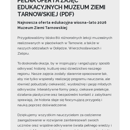
PEŁNA OFERTA ZAJĘĆ
EDUKACYJNYCH MUZEUM ZIEMI
TARNOWSKIEJ (PDF)
Najnowsza oferta edukacyjna wiosna–lato 2026
Muzeum Ziemi Tarnowskiej
Przygotowaliśmy blisko 80 różnorodnych lekcji muzealnych
realizowanych w placówkach w Tarnowie, a także w
naszych oddziałach w Dołędze, Wierzchosławicach i
Zalipiu.
To doskonała okazja, by w inspirujący i angażujący sposób
odkrywać historię, kulturę oraz dziedzictwo naszego
regionu. Nasze zajęcia zostały starannie opracowane tak,
aby nie tylko wspierały realizację programu nauczania, ale
również pobudzały ciekawość, wyobraźnię i pasję młodych
odkrywców. Interaktywne formy pracy, ciekawe prelekcje,
działania plastyczne oraz bezpośredni kontakt z zabytkami
sprawiają, że historia staje się fascynującą przygodą i
nauką poprzez doświadczenie.
Dziękujemy wszystkim nauczycielom za codzienne
zaangażowanie w rozwijanie zainteresowań swoich
uczniów oraz wspólne odkrywanie świata pełnego wiedzy i