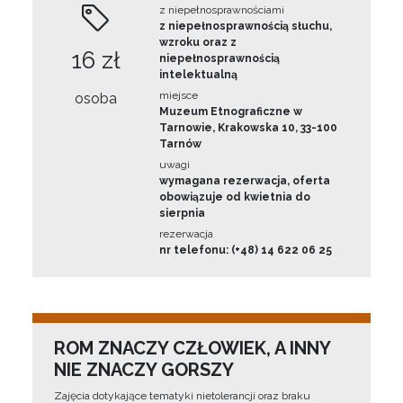
z niepełnosprawnościami
z niepełnosprawnością słuchu,
wzroku oraz z
16 zł
niepełnosprawnością
intelektualną
miejsce
osoba
Muzeum Etnograficzne w
Tarnowie, Krakowska 10, 33-100
Tarnów
uwagi
wymagana rezerwacja, oferta
obowiązuje od kwietnia do
sierpnia
rezerwacja
nr telefonu: (+48) 14 622 06 25
ROM ZNACZY CZŁOWIEK, A INNY
NIE ZNACZY GORSZY
Zajęcia dotykające tematyki nietolerancji oraz braku