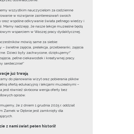
oprzez doświadczenie.
jemy wszystkim nauczycielom za codzienne
owanie w rozwijanie zainteresowań swoich
 oraz wspólne odkrywanie świata pełnego wiedzy i
cji. Mamy nadzieję, że nasze lekcje muzealne będą
iowym wsparciem w Waszej pracy dydaktycznej.
uczestników mówią same za siebie:
 – świetne zajęcia, prelekcja, przebieranki, zajęcia
zne. Dzieci były zachwycone, dziękujemy!”
zajęcia, pełne ciekawostek i kreatywnej pracy.
y serdecznie!”
acje już trwają
amy do planowania wizyt oraz pobierania plików
ełną ofertą edukacyjną i lekcjami muzealnymi –
a jest również skrócona wersja oferty bez
łowych opisów.
ormujemy, że z dniem 1 grudnia 2025 r. oddział
 Zamek w Dębnie jest zamknięty dla
jących.
ie z nami świat pełen historii!