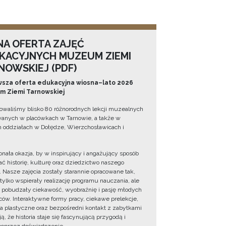
NA OFERTA ZAJĘĆ
KACYJNYCH MUZEUM ZIEMI
NOWSKIEJ (PDF)
sza oferta edukacyjna wiosna–lato 2026
 Ziemi Tarnowskiej
owaliśmy blisko 80 różnorodnych lekcji muzealnych
wanych w placówkach w Tarnowie, a także w
 oddziałach w Dołędze, Wierzchosławicach i
onała okazja, by w inspirujący i angażujący sposób
ć historię, kulturę oraz dziedzictwo naszego
. Nasze zajęcia zostały starannie opracowane tak,
 tylko wspierały realizację programu nauczania, ale
 pobudzały ciekawość, wyobraźnię i pasję młodych
ów. Interaktywne formy pracy, ciekawe prelekcje,
ia plastyczne oraz bezpośredni kontakt z zabytkami
ą, że historia staje się fascynującą przygodą i