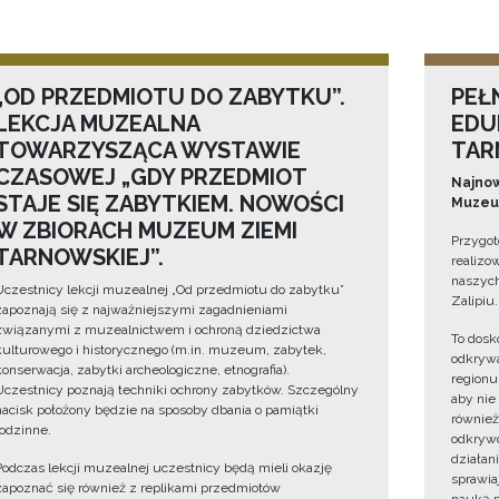
„OD PRZEDMIOTU DO ZABYTKU”.
PEŁ
LEKCJA MUZEALNA
EDU
TOWARZYSZĄCA WYSTAWIE
TAR
CZASOWEJ „GDY PRZEDMIOT
Najnow
STAJE SIĘ ZABYTKIEM. NOWOŚCI
Muzeum
W ZBIORACH MUZEUM ZIEMI
Przygot
TARNOWSKIEJ”.
realizo
naszych
Uczestnicy lekcji muzealnej „Od przedmiotu do zabytku”
Zalipiu.
zapoznają się z najważniejszymi zagadnieniami
związanymi z muzealnictwem i ochroną dziedzictwa
To dosk
kulturowego i historycznego (m.in. muzeum, zabytek,
odkrywa
konserwacja, zabytki archeologiczne, etnografia).
regionu
Uczestnicy poznają techniki ochrony zabytków. Szczególny
aby nie
nacisk położony będzie na sposoby dbania o pamiątki
również
rodzinne.
odkrywc
działan
Podczas lekcji muzealnej uczestnicy będą mieli okazję
sprawiaj
zapoznać się również z replikami przedmiotów