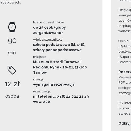
nauką p
zabytkowych.
Dzięku
zaangaż
uczniów
liczba uczestników
inspira
do 25 osób (grupy
wartośc
zorganizowane)
90
wiek uczestników
Opinie 
szkoła podstawowa (kl. 1-8),
„Byliśmy
szkoły ponadpodstawowe
plastyc
min.
miejsce
„Super 
Muzeum Historii Tarnowa i
Polecam
Regionu, Rynek 20-21, 33-100
Rezerw
Tarnów
Zaprasz
uwagi
12 zł
PDF z p
wymagana rezerwacja
dostępn
rezerwacja
szczegó
osoba
nr telefonu: (+48) 14 621 21 49
wew. 200
PS. Inf
Muzeum
zwiedza
Odkryjc