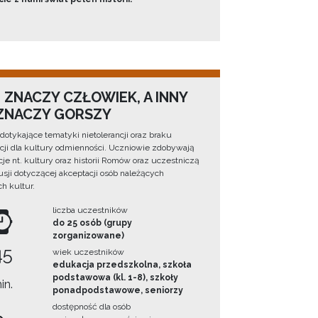
 ZNACZY CZŁOWIEK, A INNY
 ZNACZY GORSZY
 dotykające tematyki nietolerancji oraz braku
cji dla kultury odmienności. Uczniowie zdobywają
cje nt. kultury oraz historii Romów oraz uczestniczą
sji dotyczącej akceptacji osób należących
h kultur.
liczba uczestników
do 25 osób (grupy
zorganizowane)
45
wiek uczestników
edukacja przedszkolna, szkoła
podstawowa (kl. 1-8), szkoły
in.
ponadpodstawowe, seniorzy
dostępność dla osób