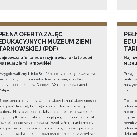
PEŁNA OFERTA ZAJĘĆ
PEŁ
EDUKACYJNYCH MUZEUM ZIEMI
EDU
TARNOWSKIEJ (PDF)
TAR
Najnowsza oferta edukacyjna wiosna–lato 2026
Najnow
Muzeum Ziemi Tarnowskiej
Muzeum
Przygotowaliśmy blisko 80 różnorodnych lekcji muzealnych
Przygot
realizowanych w placówkach w Tarnowie, a także w
realizo
naszych oddziałach w Dołędze, Wierzchosławicach i
naszych
Zalipiu.
Zalipiu.
To doskonała okazja, by w inspirujący i angażujący sposób
To dosk
odkrywać historię, kulturę oraz dziedzictwo naszego
odkrywa
regionu. Nasze zajęcia zostały starannie opracowane tak,
regionu
aby nie tylko wspierały realizację programu nauczania, ale
aby nie
również pobudzały ciekawość, wyobraźnię i pasję młodych
również
odkrywców. Interaktywne formy pracy, ciekawe prelekcje,
odkrywc
działania plastyczne oraz bezpośredni kontakt z zabytkami
działan