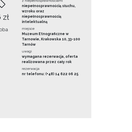
z niepełnosprawnościami
niepełnosprawnością słuchu,
wzroku oraz
 zł
niepełnosprawnością
intelektualną
miejsce
oba
Muzeum Etnograficzne w
Tarnowie, Krakowska 10, 33-100
Tarnów
uwagi
wymagana rezerwacja, oferta
realizowana przez cały rok
rezerwacja
nr telefonu: (+48) 14 622 06 25