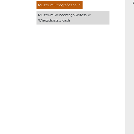
Muzeum Etnograficzne
Muzeum Wincentego Witosa w
Wierzchosławicach