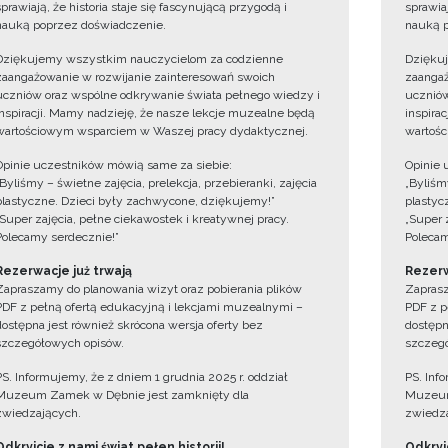
sprawiają, że historia staje się fascynującą przygodą i
sprawiaj
nauką poprzez doświadczenie.
nauką p
Dziękujemy wszystkim nauczycielom za codzienne
Dzięku
zaangażowanie w rozwijanie zainteresowań swoich
zaangaż
uczniów oraz wspólne odkrywanie świata pełnego wiedzy i
uczniów
inspiracji. Mamy nadzieję, że nasze lekcje muzealne będą
inspira
wartościowym wsparciem w Waszej pracy dydaktycznej.
wartośc
Opinie uczestników mówią same za siebie:
Opinie 
„Byliśmy – świetne zajęcia, prelekcja, przebieranki, zajęcia
„Byliśmy
plastyczne. Dzieci były zachwycone, dziękujemy!”
plastyc
„Super zajęcia, pełne ciekawostek i kreatywnej pracy.
„Super 
Polecamy serdecznie!”
Polecam
Rezerwacje już trwają
Rezerw
Zapraszamy do planowania wizyt oraz pobierania plików
Zaprasz
PDF z pełną ofertą edukacyjną i lekcjami muzealnymi –
PDF z p
dostępna jest również skrócona wersja oferty bez
dostępn
szczegółowych opisów.
szczegó
PS. Informujemy, że z dniem 1 grudnia 2025 r. oddział
PS. Inf
Muzeum Zamek w Dębnie jest zamknięty dla
Muzeum
zwiedzających.
zwiedza
Odkryjcie z nami świat pełen historii!
Odkryjc