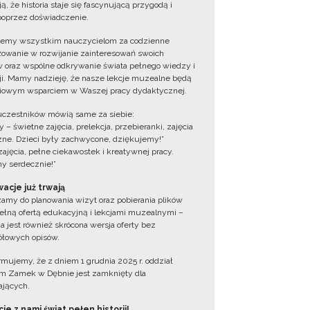
ą, że historia staje się fascynującą przygodą i
oprzez doświadczenie.
jemy wszystkim nauczycielom za codzienne
owanie w rozwijanie zainteresowań swoich
 oraz wspólne odkrywanie świata pełnego wiedzy i
cji. Mamy nadzieję, że nasze lekcje muzealne będą
iowym wsparciem w Waszej pracy dydaktycznej.
uczestników mówią same za siebie:
 – świetne zajęcia, prelekcja, przebieranki, zajęcia
zne. Dzieci były zachwycone, dziękujemy!”
zajęcia, pełne ciekawostek i kreatywnej pracy.
y serdecznie!”
acje już trwają
amy do planowania wizyt oraz pobierania plików
ełną ofertą edukacyjną i lekcjami muzealnymi –
a jest również skrócona wersja oferty bez
łowych opisów.
ormujemy, że z dniem 1 grudnia 2025 r. oddział
 Zamek w Dębnie jest zamknięty dla
jących.
ie z nami świat pełen historii!