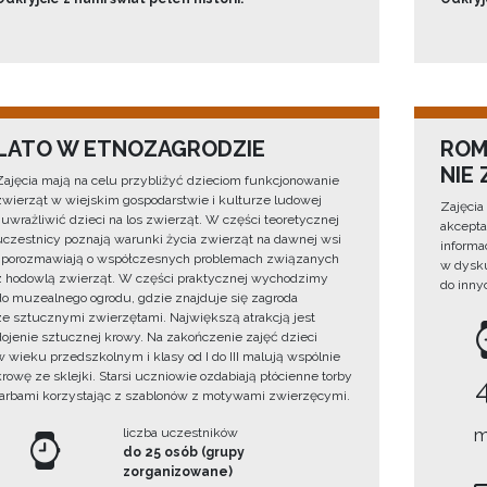
LATO W ETNOZAGRODZIE
ROM
NIE
Zajęcia mają na celu przybliżyć dzieciom funkcjonowanie
zwierząt w wiejskim gospodarstwie i kulturze ludowej
Zajęcia
i uwrażliwić dzieci na los zwierząt. W części teoretycznej
akcepta
uczestnicy poznają warunki życia zwierząt na dawnej wsi
informa
i porozmawiają o współczesnych problemach związanych
w dysku
z hodowlą zwierząt. W części praktycznej wychodzimy
do innyc
do muzealnego ogrodu, gdzie znajduje się zagroda
ze sztucznymi zwierzętami. Największą atrakcją jest
dojenie sztucznej krowy. Na zakończenie zajęć dzieci
w wieku przedszkolnym i klasy od I do III malują wspólnie
krowę ze sklejki. Starsi uczniowie ozdabiają płócienne torby
farbami korzystając z szablonów z motywami zwierzęcymi.
liczba uczestników
m
do 25 osób (grupy
zorganizowane)