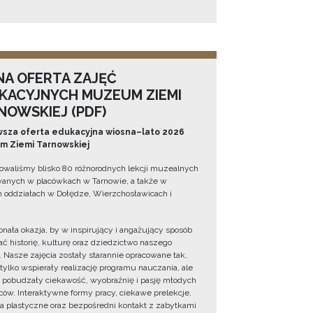
NA OFERTA ZAJĘĆ
KACYJNYCH MUZEUM ZIEMI
NOWSKIEJ (PDF)
sza oferta edukacyjna wiosna–lato 2026
 Ziemi Tarnowskiej
owaliśmy blisko 80 różnorodnych lekcji muzealnych
wanych w placówkach w Tarnowie, a także w
 oddziałach w Dołędze, Wierzchosławicach i
onała okazja, by w inspirujący i angażujący sposób
ć historię, kulturę oraz dziedzictwo naszego
. Nasze zajęcia zostały starannie opracowane tak,
 tylko wspierały realizację programu nauczania, ale
 pobudzały ciekawość, wyobraźnię i pasję młodych
ów. Interaktywne formy pracy, ciekawe prelekcje,
ia plastyczne oraz bezpośredni kontakt z zabytkami