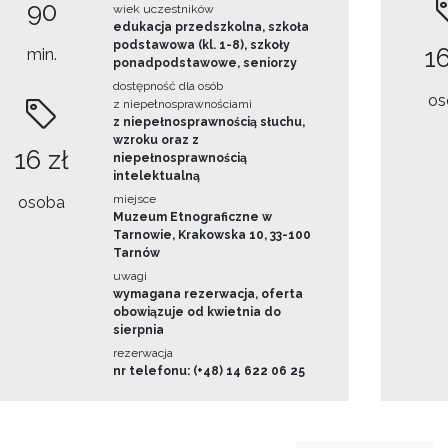
90
wiek uczestników
edukacja przedszkolna, szkoła
podstawowa (kl. 1-8), szkoły
16
min.
ponadpodstawowe, seniorzy
dostępność dla osób
os
z niepełnosprawnościami
z niepełnosprawnością słuchu,
wzroku oraz z
16 zł
niepełnosprawnością
intelektualną
miejsce
osoba
Muzeum Etnograficzne w
Tarnowie, Krakowska 10, 33-100
Tarnów
uwagi
wymagana rezerwacja, oferta
obowiązuje od kwietnia do
sierpnia
rezerwacja
nr telefonu: (+48) 14 622 06 25