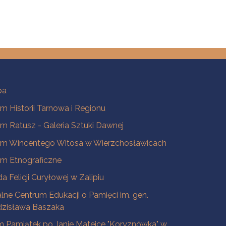
ba
 Historii Tarnowa i Regionu
 Ratusz - Galeria Sztuki Dawnej
m Wincentego Witosa w Wierzchosławicach
m Etnograficzne
a Felicji Curyłowej w Zalipiu
lne Centrum Edukacji o Pamięci im. gen.
dzisława Baszaka
 Pamiątek po Janie Matejce "Koryznówka" w