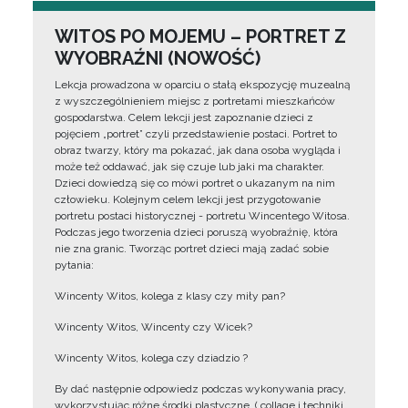
WITOS PO MOJEMU – PORTRET Z
WYOBRAŹNI (NOWOŚĆ)
Lekcja prowadzona w oparciu o stałą ekspozycję muzealną
z wyszczególnieniem miejsc z portretami mieszkańców
gospodarstwa. Celem lekcji jest zapoznanie dzieci z
pojęciem „portret” czyli przedstawienie postaci. Portret to
obraz twarzy, który ma pokazać, jak dana osoba wygląda i
może też oddawać, jak się czuje lub jaki ma charakter.
Dzieci dowiedzą się co mówi portret o ukazanym na nim
człowieku. Kolejnym celem lekcji jest przygotowanie
portretu postaci historycznej - portretu Wincentego Witosa.
Podczas jego tworzenia dzieci poruszą wyobraźnię, która
nie zna granic. Tworząc portret dzieci mają zadać sobie
pytania:
Wincenty Witos, kolega z klasy czy miły pan?
Wincenty Witos, Wincenty czy Wicek?
Wincenty Witos, kolega czy dziadzio ?
By dać następnie odpowiedz podczas wykonywania pracy,
wykorzystując różne środki plastyczne, ( collage i techniki