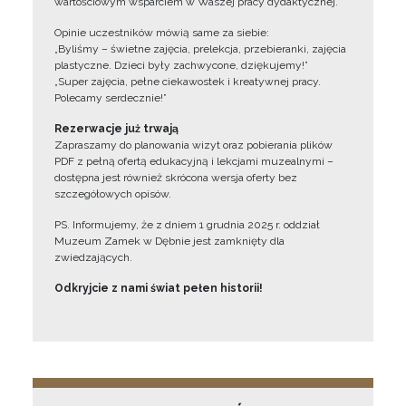
wartościowym wsparciem w Waszej pracy dydaktycznej.
Opinie uczestników mówią same za siebie:
„Byliśmy – świetne zajęcia, prelekcja, przebieranki, zajęcia
plastyczne. Dzieci były zachwycone, dziękujemy!”
„Super zajęcia, pełne ciekawostek i kreatywnej pracy.
Polecamy serdecznie!”
Rezerwacje już trwają
Zapraszamy do planowania wizyt oraz pobierania plików
PDF z pełną ofertą edukacyjną i lekcjami muzealnymi –
dostępna jest również skrócona wersja oferty bez
szczegółowych opisów.
PS. Informujemy, że z dniem 1 grudnia 2025 r. oddział
Muzeum Zamek w Dębnie jest zamknięty dla
zwiedzających.
Odkryjcie z nami świat pełen historii!