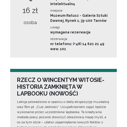
intelektualną
16 zł
miejsce
Muzeum Ratusz - Galeria Sztuki
Dawnej, Rynek 1, 33-100 Tarnów
osoba
uwagi
wymagana rezerwacja
rezerwacja
nr telefonu: (+48) 14 621 21 49
wew. 101
RZECZ O WINCENTYM WITOSIE-
HISTORIA ZAMKNIĘTA W
LAPBOOKU (NOWOŚĆ)
Lekcja prowadzona w oparciu o stałą ekspozycję muzealną
oraz film pt. „Cud Jedności”. Uzupełnieniem zajęć będzie
wykonanie przez uczestników lapbooka. Ta kreatywna
metoda pracy pozwoli stworzyć obrazkową mapę myśli, a
co za tym idzie – ułatwi zapamiętanie nowych faktów z