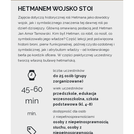
HETMANEM WOJSKO STOI
Zajęcia dotyczą historycznej roli Hetmana jako dowódcy
wojsk, jak i symbolicznego znaczenia tej dawnej roli po
dzień dzisiejszy. Główną omawianą postacią jest Hetman
Jan Amor Tarnowski. Kim był Hetman, co robił, co nosił, co
symbolizowało jego władze? Część lekcji jest poświęcona
historii broni, pierw funkcjonalnej, później czysto ozdobnej i
symbolicznej, jak i atrybutom władzy - od królewskiego
berła po kordzik oficera. W części praktycznej uczestnicy
tworzą własną buławę hetmańską.
liczba uczestników
do 25 osób (grupy
zorganizowane)
45-60
wiek uczestników
przedszkole, edukacja
min
wczesnoszkolna, szkoła
podstawowa (kl. 4-8)
dostępność dla osób
min.
z niepełnosprawnościami
osoby z niepełnosprawnością
słuchu, osoby z
niepełnosprawnością