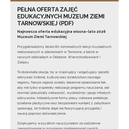
PEŁNA OFERTA ZAJĘĆ
EDUKACYJNYCH MUZEUM ZIEMI
TARNOWSKIEJ (PDF)
Najnowsza oferta edukacyjna wiosna–lato 2026
Muzeum Ziemi Tarnowskiej
Przygotowaliśmy blisko 80 różnorodnych lekcji muzealnych
realizowanych w placówkach w Tarnowie, a także w
naszych oddziałach w Dołędze, Wierzchosławicach i
Zalipiu.
To doskonała okazja, by w inspirujący i angażujący sposób
odkrywać historię, kulturę oraz dziedzictwo naszego
regionu. Nasze zajęcia zostały starannie opracowane tak,
aby nie tylko wspierały realizację programu nauczania, ale
również pobudzały ciekawość, wyobraźnię i pasję młodych
odkrywców. Interaktywne formy pracy, ciekawe prelekcje,
działania plastyczne oraz bezpośredni kontakt z zabytkami
sprawiają, że historia staje się fascynującą przygodą i
nauką poprzez doświadczenie.
Dziękujemy wszystkim nauczycielom za codzienne
zaangażowanie w rozwijanie zainteresowań swoich