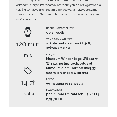
historii związanych z bohaterem lekcji, Wincentym
Witosem. Część materiałów potrzebnych do przygotowania
książki tematycznej zostanie opracowana i przygotowana
przez muzeum. Gotowego lapbooka uczniowie zabiorą ze
sobą do domu.
liczba uczestników
do 25 osób
wiek uczestników
120 min
szkoła podstawowa kl. 5-8,
szkoła średnia
miejsce
min.
Muzeum Wincentego Witosa w
Wierzchosławicach, oddział
Muzeum Ziemi Tarnowskiej, 33-
122 Wierzchosławice 698
uwagi
14 zł
wymagana rezerwacja
rezerwacja
osoba
pod numerem telefonu: (+48) 14
679 70 40