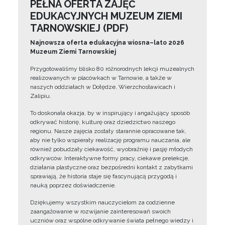
PEŁNA OFERTA ZAJĘĆ
EDUKACYJNYCH MUZEUM ZIEMI
TARNOWSKIEJ (PDF)
Najnowsza oferta edukacyjna wiosna–lato 2026
Muzeum Ziemi Tarnowskiej
Przygotowaliśmy blisko 80 różnorodnych lekcji muzealnych
realizowanych w placówkach w Tarnowie, a także w
naszych oddziałach w Dołędze, Wierzchosławicach i
Zalipiu.
To doskonała okazja, by w inspirujący i angażujący sposób
odkrywać historię, kulturę oraz dziedzictwo naszego
regionu. Nasze zajęcia zostały starannie opracowane tak,
aby nie tylko wspierały realizację programu nauczania, ale
również pobudzały ciekawość, wyobraźnię i pasję młodych
odkrywców. Interaktywne formy pracy, ciekawe prelekcje,
działania plastyczne oraz bezpośredni kontakt z zabytkami
sprawiają, że historia staje się fascynującą przygodą i
nauką poprzez doświadczenie.
Dziękujemy wszystkim nauczycielom za codzienne
zaangażowanie w rozwijanie zainteresowań swoich
uczniów oraz wspólne odkrywanie świata pełnego wiedzy i