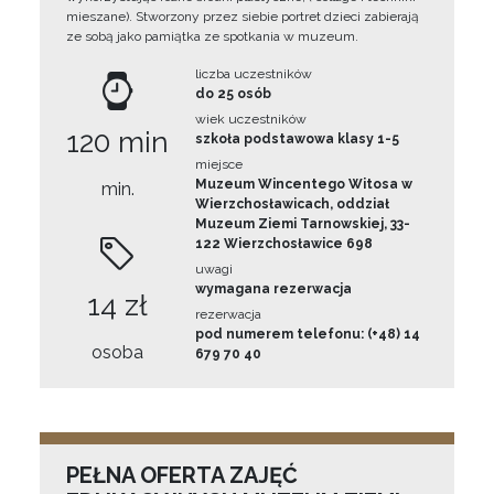
mieszane). Stworzony przez siebie portret dzieci zabierają
ze sobą jako pamiątka ze spotkania w muzeum.
liczba uczestników
do 25 osób
wiek uczestników
120 min
szkoła podstawowa klasy 1-5
miejsce
Muzeum Wincentego Witosa w
min.
Wierzchosławicach, oddział
Muzeum Ziemi Tarnowskiej, 33-
122 Wierzchosławice 698
uwagi
wymagana rezerwacja
14 zł
rezerwacja
pod numerem telefonu: (+48) 14
osoba
679 70 40
PEŁNA OFERTA ZAJĘĆ