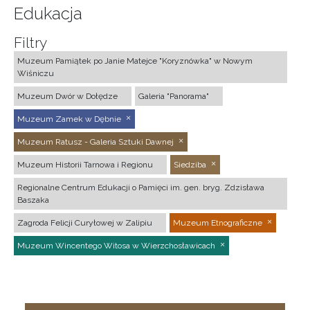
Edukacja
Filtry
Muzeum Pamiątek po Janie Matejce "Koryznówka" w Nowym
Wiśniczu
Muzeum Dwór w Dołędze
Galeria "Panorama"
Muzeum Zamek w Dębnie
Muzeum Ratusz - Galeria Sztuki Dawnej
Muzeum Historii Tarnowa i Regionu
Siedziba
Regionalne Centrum Edukacji o Pamięci im. gen. bryg. Zdzisława
Baszaka
Zagroda Felicji Curyłowej w Zalipiu
Muzeum Etnograficzne
Muzeum Wincentego Witosa w Wierzchosławicach