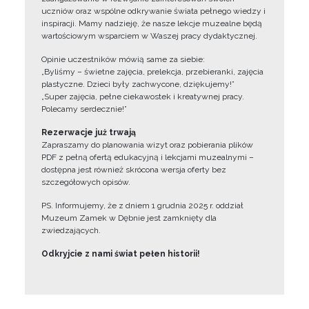
uczniów oraz wspólne odkrywanie świata pełnego wiedzy i
inspiracji. Mamy nadzieję, że nasze lekcje muzealne będą
wartościowym wsparciem w Waszej pracy dydaktycznej.
Opinie uczestników mówią same za siebie:
„Byliśmy – świetne zajęcia, prelekcja, przebieranki, zajęcia
plastyczne. Dzieci były zachwycone, dziękujemy!”
„Super zajęcia, pełne ciekawostek i kreatywnej pracy.
Polecamy serdecznie!”
Rezerwacje już trwają
Zapraszamy do planowania wizyt oraz pobierania plików
PDF z pełną ofertą edukacyjną i lekcjami muzealnymi –
dostępna jest również skrócona wersja oferty bez
szczegółowych opisów.
PS. Informujemy, że z dniem 1 grudnia 2025 r. oddział
Muzeum Zamek w Dębnie jest zamknięty dla
zwiedzających.
Odkryjcie z nami świat pełen historii!