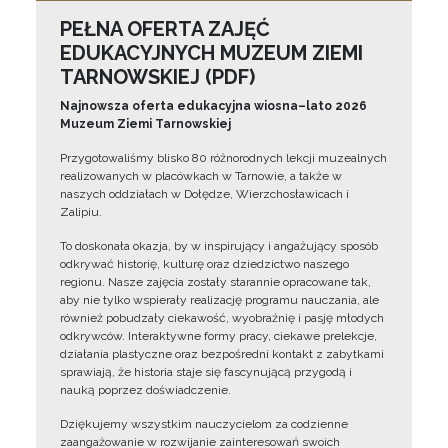
PEŁNA OFERTA ZAJĘĆ
EDUKACYJNYCH MUZEUM ZIEMI
TARNOWSKIEJ (PDF)
Najnowsza oferta edukacyjna wiosna–lato 2026
Muzeum Ziemi Tarnowskiej
Przygotowaliśmy blisko 80 różnorodnych lekcji muzealnych
realizowanych w placówkach w Tarnowie, a także w
naszych oddziałach w Dołędze, Wierzchosławicach i
Zalipiu.
To doskonała okazja, by w inspirujący i angażujący sposób
odkrywać historię, kulturę oraz dziedzictwo naszego
regionu. Nasze zajęcia zostały starannie opracowane tak,
aby nie tylko wspierały realizację programu nauczania, ale
również pobudzały ciekawość, wyobraźnię i pasję młodych
odkrywców. Interaktywne formy pracy, ciekawe prelekcje,
działania plastyczne oraz bezpośredni kontakt z zabytkami
sprawiają, że historia staje się fascynującą przygodą i
nauką poprzez doświadczenie.
Dziękujemy wszystkim nauczycielom za codzienne
zaangażowanie w rozwijanie zainteresowań swoich