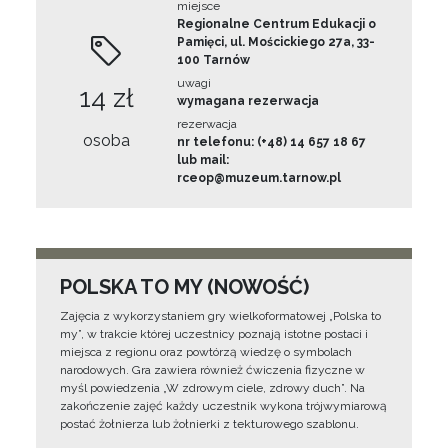
miejsce
Regionalne Centrum Edukacji o
Pamięci, ul. Mościckiego 27a, 33-
100 Tarnów
uwagi
14 zł
wymagana rezerwacja
rezerwacja
osoba
nr telefonu: (+48) 14 657 18 67
lub mail:
rceop@muzeum.tarnow.pl
POLSKA TO MY (NOWOŚĆ)
Zajęcia z wykorzystaniem gry wielkoformatowej „Polska to
my”, w trakcie której uczestnicy poznają istotne postaci i
miejsca z regionu oraz powtórzą wiedzę o symbolach
narodowych. Gra zawiera również ćwiczenia fizyczne w
myśl powiedzenia „W zdrowym ciele, zdrowy duch”. Na
zakończenie zajęć każdy uczestnik wykona trójwymiarową
postać żołnierza lub żołnierki z tekturowego szablonu.