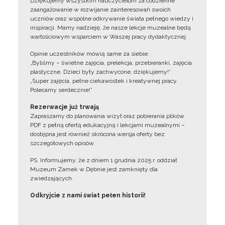
Dziękujemy wszystkim nauczycielom za codzienne
zaangażowanie w rozwijanie zainteresowań swoich
uczniów oraz wspólne odkrywanie świata pełnego wiedzy i
inspiracji. Mamy nadzieję, że nasze lekcje muzealne będą
wartościowym wsparciem w Waszej pracy dydaktycznej.
Opinie uczestników mówią same za siebie:
„Byliśmy – świetne zajęcia, prelekcja, przebieranki, zajęcia
plastyczne. Dzieci były zachwycone, dziękujemy!”
„Super zajęcia, pełne ciekawostek i kreatywnej pracy.
Polecamy serdecznie!”
Rezerwacje już trwają
Zapraszamy do planowania wizyt oraz pobierania plików
PDF z pełną ofertą edukacyjną i lekcjami muzealnymi –
dostępna jest również skrócona wersja oferty bez
szczegółowych opisów.
PS. Informujemy, że z dniem 1 grudnia 2025 r. oddział
Muzeum Zamek w Dębnie jest zamknięty dla
zwiedzających.
Odkryjcie z nami świat pełen historii!