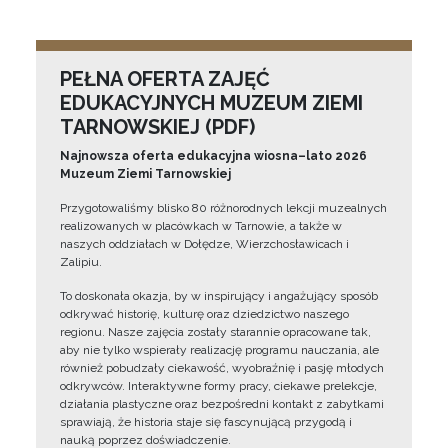
PEŁNA OFERTA ZAJĘĆ
EDUKACYJNYCH MUZEUM ZIEMI
TARNOWSKIEJ (PDF)
Najnowsza oferta edukacyjna wiosna–lato 2026
Muzeum Ziemi Tarnowskiej
Przygotowaliśmy blisko 80 różnorodnych lekcji muzealnych
realizowanych w placówkach w Tarnowie, a także w
naszych oddziałach w Dołędze, Wierzchosławicach i
Zalipiu.
To doskonała okazja, by w inspirujący i angażujący sposób
odkrywać historię, kulturę oraz dziedzictwo naszego
regionu. Nasze zajęcia zostały starannie opracowane tak,
aby nie tylko wspierały realizację programu nauczania, ale
również pobudzały ciekawość, wyobraźnię i pasję młodych
odkrywców. Interaktywne formy pracy, ciekawe prelekcje,
działania plastyczne oraz bezpośredni kontakt z zabytkami
sprawiają, że historia staje się fascynującą przygodą i
nauką poprzez doświadczenie.