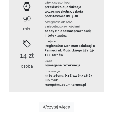
wiek uczestników
przedszkole, edukacja
wczesnoszkolna, szkoła
90
podstawowa (kl. 4-8)
dostępność dla osób
z niepełnosprawnościami
min.
osoby z niepełnosprawnością
intelektualną
miejsce
Regionalne Centrum Edukacji o
Pamięci, ul. Mościckiego 27a, 33-
14 zł
100 Tarnów
uwagi
wymagana rezerwacja
osoba
rezerwacja
nr telefonu: (+48) 14 657 18 67
lub mail:
rceop@muzeum.tarnow.pl
Wczytaj więcej