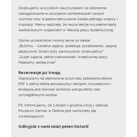
Dziękujemy wszystkim nauczycielom za codzienne
zaangażowanie w rozwijanie zainteresowań swoich
uczniów oraz wspólne odkrywanie świata pełnego wiedzy i
inspiracji. Mamy nadzieję, że nasze lekcje muzealne będą
wartościowym wsparciem w Waszej pracy dydaktycznej.
Opinie uczestników mówią same za siebie:
„Byliśmy – świetne zajęcia, prelekcja, przebieranki, zajęcia
plastyczne. Dzieci były zachwycone, dziękujemy!”
„Super zajęcia, pełne ciekawostek i kreatywnej pracy.
Polecamy serdecznie!”
Rezerwacje już trwają
Zapraszamy do planowania wizyt oraz pobierania plików
PDF z pełną ofertą edukacyjną i lekcjami muzealnymi –
dostępna jest również skrócona wersja oferty bez
szczegółowych opisów.
PS. Informujemy, że z dniem 1 grudnia 2025 r. oddział
Muzeum Zamek w Dębnie jest zamknięty dla
zwiedzających.
Odkryjcie z nami świat pełen historii!