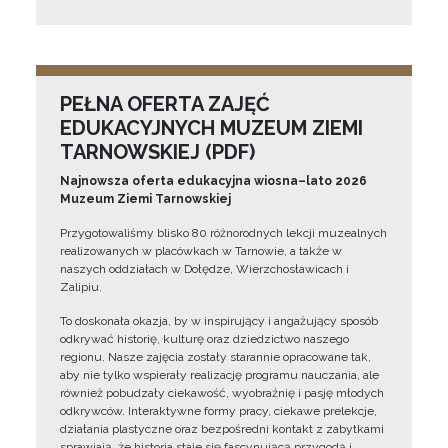
PEŁNA OFERTA ZAJĘĆ
EDUKACYJNYCH MUZEUM ZIEMI
TARNOWSKIEJ (PDF)
Najnowsza oferta edukacyjna wiosna–lato 2026
Muzeum Ziemi Tarnowskiej
Przygotowaliśmy blisko 80 różnorodnych lekcji muzealnych
realizowanych w placówkach w Tarnowie, a także w
naszych oddziałach w Dołędze, Wierzchosławicach i
Zalipiu.
To doskonała okazja, by w inspirujący i angażujący sposób
odkrywać historię, kulturę oraz dziedzictwo naszego
regionu. Nasze zajęcia zostały starannie opracowane tak,
aby nie tylko wspierały realizację programu nauczania, ale
również pobudzały ciekawość, wyobraźnię i pasję młodych
odkrywców. Interaktywne formy pracy, ciekawe prelekcje,
działania plastyczne oraz bezpośredni kontakt z zabytkami
sprawiają, że historia staje się fascynującą przygodą i