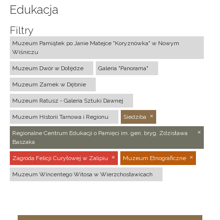
Edukacja
Filtry
Muzeum Pamiątek po Janie Matejce "Koryznówka" w Nowym
Wiśniczu
Muzeum Dwór w Dołędze
Galeria "Panorama"
Muzeum Zamek w Dębnie
Muzeum Ratusz - Galeria Sztuki Dawnej
Muzeum Historii Tarnowa i Regionu
Siedziba
Regionalne Centrum Edukacji o Pamięci im. gen. bryg. Zdzisława
Baszaka
Zagroda Felicji Curyłowej w Zalipiu
Muzeum Etnograficzne
Muzeum Wincentego Witosa w Wierzchosławicach