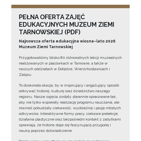
PEŁNA OFERTA ZAJĘĆ
EDUKACYJNYCH MUZEUM ZIEMI
TARNOWSKIEJ (PDF)
Najnowsza oferta edukacyjna wiosna–lato 2026
Muzeum Ziemi Tarnowskiej
Przygotowaliśmy blisko 80 różnorodnych lekcji muzealnych
realizowanych w placówkach w Tarnowie, a także w
naszych oddziałach w Dołędze, Wierzchosławicach i
Zalipiu.
To doskonała okazja, by w inspirujący i angażujący sposób
odkrywać historię, kulturę oraz dziedzictwo naszego
regionu. Nasze zajęcia zostały starannie opracowane tak,
aby nie tylko wspierały realizację programu nauczania, ale
również pobudzały ciekawość, wyobraźnię i pasję młodych
odkrywców. Interaktywne formy pracy, ciekawe prelekcje,
działania plastyczne oraz bezpośredni kontakt z zabytkami
sprawiają, że historia staje się fascynującą przygodą i
nauką poprzez doświadczenie.