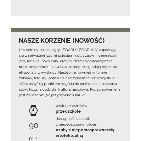
NASZE KORZENIE (NOWOŚĆ)
Uczestnicy podczas gry „ZGADUJ ZGADULA” zapoznają
się z najważniejszymi pojęciami dotyczącymi genealogii
(ród, rodzina, pokolenia, krewni, drzewo genealogiczne,
herb, przydomek, nazwisko, pamiątki), oglądają wybrane
eksponaty z wystawy. Następnie, również w formie
zabawy, lektury „Mania dziewczyna inne niż wszystkie” i
„Wścibscy” są punktem wyjścia do omówienia znaczenia
słów: kultura osobista, kultura narodowa. Podsumowaniem
jest ćwiczenie „W przysłowiach nauka”.
wiek uczestników
przedszkole
dostępność dla osób
90
z niepełnosprawnościami
osoby z niepełnosprawnością
intelektualną
min.