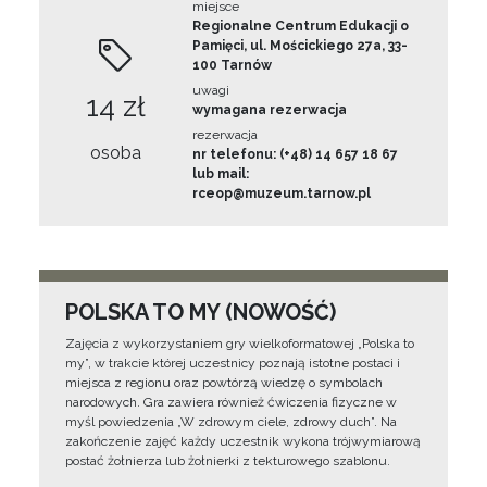
miejsce
Regionalne Centrum Edukacji o
Pamięci, ul. Mościckiego 27a, 33-
100 Tarnów
uwagi
14 zł
wymagana rezerwacja
rezerwacja
osoba
nr telefonu: (+48) 14 657 18 67
lub mail:
rceop@muzeum.tarnow.pl
POLSKA TO MY (NOWOŚĆ)
Zajęcia z wykorzystaniem gry wielkoformatowej „Polska to
my”, w trakcie której uczestnicy poznają istotne postaci i
miejsca z regionu oraz powtórzą wiedzę o symbolach
narodowych. Gra zawiera również ćwiczenia fizyczne w
myśl powiedzenia „W zdrowym ciele, zdrowy duch”. Na
zakończenie zajęć każdy uczestnik wykona trójwymiarową
postać żołnierza lub żołnierki z tekturowego szablonu.