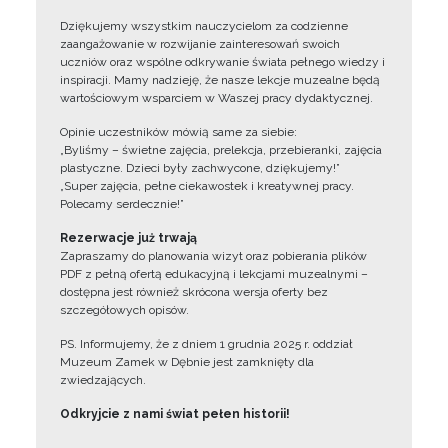
Dziękujemy wszystkim nauczycielom za codzienne
zaangażowanie w rozwijanie zainteresowań swoich
uczniów oraz wspólne odkrywanie świata pełnego wiedzy i
inspiracji. Mamy nadzieję, że nasze lekcje muzealne będą
wartościowym wsparciem w Waszej pracy dydaktycznej.
Opinie uczestników mówią same za siebie:
„Byliśmy – świetne zajęcia, prelekcja, przebieranki, zajęcia
plastyczne. Dzieci były zachwycone, dziękujemy!”
„Super zajęcia, pełne ciekawostek i kreatywnej pracy.
Polecamy serdecznie!”
Rezerwacje już trwają
Zapraszamy do planowania wizyt oraz pobierania plików
PDF z pełną ofertą edukacyjną i lekcjami muzealnymi –
dostępna jest również skrócona wersja oferty bez
szczegółowych opisów.
PS. Informujemy, że z dniem 1 grudnia 2025 r. oddział
Muzeum Zamek w Dębnie jest zamknięty dla
zwiedzających.
Odkryjcie z nami świat pełen historii!