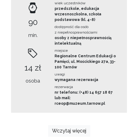
wiek uczestników
przedszkole, edukacja
wczesnoszkolna, szkoła
90
podstawowa (kl. 4-8)
dostępność dla osób
z niepełnosprawnościami
min.
osoby z niepełnosprawnością
intelektualną
miejsce
Regionalne Centrum Edukacji o
Pamięci, ul. Mościckiego 27a, 33-
14 zł
100 Tarnów
uwagi
wymagana rezerwacja
osoba
rezerwacja
nr telefonu: (+48) 14 657 18 67
lub mail:
rceop@muzeum.tarnow.pl
Wczytaj więcej