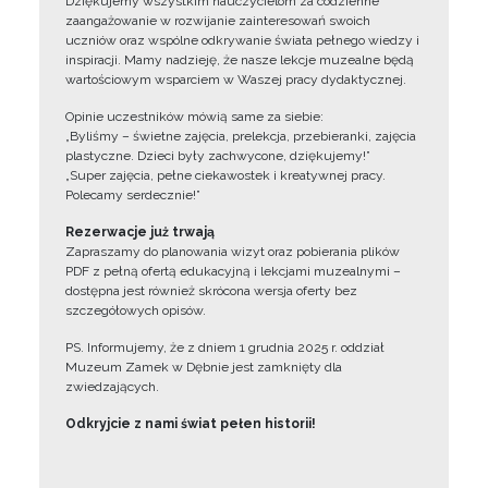
Dziękujemy wszystkim nauczycielom za codzienne
zaangażowanie w rozwijanie zainteresowań swoich
uczniów oraz wspólne odkrywanie świata pełnego wiedzy i
inspiracji. Mamy nadzieję, że nasze lekcje muzealne będą
wartościowym wsparciem w Waszej pracy dydaktycznej.
Opinie uczestników mówią same za siebie:
„Byliśmy – świetne zajęcia, prelekcja, przebieranki, zajęcia
plastyczne. Dzieci były zachwycone, dziękujemy!”
„Super zajęcia, pełne ciekawostek i kreatywnej pracy.
Polecamy serdecznie!”
Rezerwacje już trwają
Zapraszamy do planowania wizyt oraz pobierania plików
PDF z pełną ofertą edukacyjną i lekcjami muzealnymi –
dostępna jest również skrócona wersja oferty bez
szczegółowych opisów.
PS. Informujemy, że z dniem 1 grudnia 2025 r. oddział
Muzeum Zamek w Dębnie jest zamknięty dla
zwiedzających.
Odkryjcie z nami świat pełen historii!