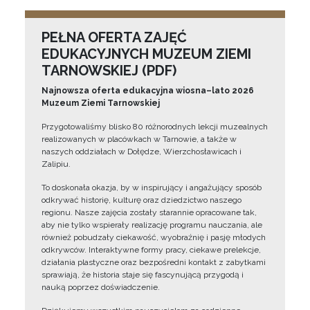
PEŁNA OFERTA ZAJĘĆ
EDUKACYJNYCH MUZEUM ZIEMI
TARNOWSKIEJ (PDF)
Najnowsza oferta edukacyjna wiosna–lato 2026
Muzeum Ziemi Tarnowskiej
Przygotowaliśmy blisko 80 różnorodnych lekcji muzealnych
realizowanych w placówkach w Tarnowie, a także w
naszych oddziałach w Dołędze, Wierzchosławicach i
Zalipiu.
To doskonała okazja, by w inspirujący i angażujący sposób
odkrywać historię, kulturę oraz dziedzictwo naszego
regionu. Nasze zajęcia zostały starannie opracowane tak,
aby nie tylko wspierały realizację programu nauczania, ale
również pobudzały ciekawość, wyobraźnię i pasję młodych
odkrywców. Interaktywne formy pracy, ciekawe prelekcje,
działania plastyczne oraz bezpośredni kontakt z zabytkami
sprawiają, że historia staje się fascynującą przygodą i
nauką poprzez doświadczenie.