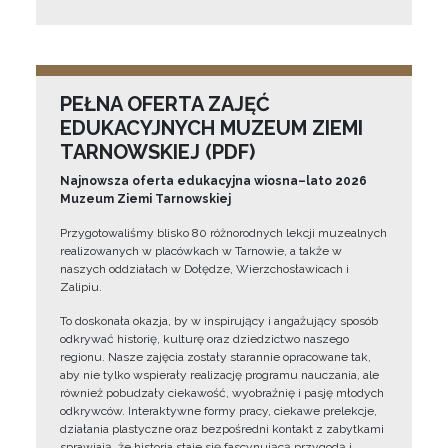
PEŁNA OFERTA ZAJĘĆ
EDUKACYJNYCH MUZEUM ZIEMI
TARNOWSKIEJ (PDF)
Najnowsza oferta edukacyjna wiosna–lato 2026
Muzeum Ziemi Tarnowskiej
Przygotowaliśmy blisko 80 różnorodnych lekcji muzealnych
realizowanych w placówkach w Tarnowie, a także w
naszych oddziałach w Dołędze, Wierzchosławicach i
Zalipiu.
To doskonała okazja, by w inspirujący i angażujący sposób
odkrywać historię, kulturę oraz dziedzictwo naszego
regionu. Nasze zajęcia zostały starannie opracowane tak,
aby nie tylko wspierały realizację programu nauczania, ale
również pobudzały ciekawość, wyobraźnię i pasję młodych
odkrywców. Interaktywne formy pracy, ciekawe prelekcje,
działania plastyczne oraz bezpośredni kontakt z zabytkami
sprawiają, że historia staje się fascynującą przygodą i