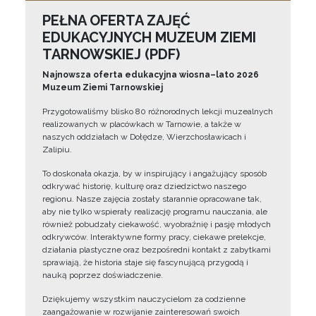
PEŁNA OFERTA ZAJĘĆ
EDUKACYJNYCH MUZEUM ZIEMI
TARNOWSKIEJ (PDF)
Najnowsza oferta edukacyjna wiosna–lato 2026
Muzeum Ziemi Tarnowskiej
Przygotowaliśmy blisko 80 różnorodnych lekcji muzealnych
realizowanych w placówkach w Tarnowie, a także w
naszych oddziałach w Dołędze, Wierzchosławicach i
Zalipiu.
To doskonała okazja, by w inspirujący i angażujący sposób
odkrywać historię, kulturę oraz dziedzictwo naszego
regionu. Nasze zajęcia zostały starannie opracowane tak,
aby nie tylko wspierały realizację programu nauczania, ale
również pobudzały ciekawość, wyobraźnię i pasję młodych
odkrywców. Interaktywne formy pracy, ciekawe prelekcje,
działania plastyczne oraz bezpośredni kontakt z zabytkami
sprawiają, że historia staje się fascynującą przygodą i
nauką poprzez doświadczenie.
Dziękujemy wszystkim nauczycielom za codzienne
zaangażowanie w rozwijanie zainteresowań swoich