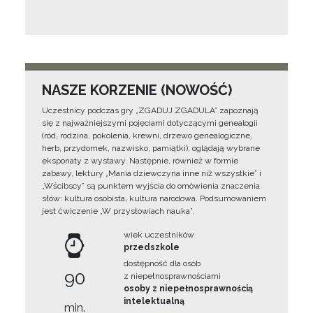
NASZE KORZENIE (NOWOŚĆ)
Uczestnicy podczas gry „ZGADUJ ZGADULA” zapoznają
się z najważniejszymi pojęciami dotyczącymi genealogii
(ród, rodzina, pokolenia, krewni, drzewo genealogiczne,
herb, przydomek, nazwisko, pamiątki), oglądają wybrane
eksponaty z wystawy. Następnie, również w formie
zabawy, lektury „Mania dziewczyna inne niż wszystkie” i
„Wścibscy” są punktem wyjścia do omówienia znaczenia
słów: kultura osobista, kultura narodowa. Podsumowaniem
jest ćwiczenie „W przysłowiach nauka”.
wiek uczestników
przedszkole
dostępność dla osób
90
z niepełnosprawnościami
osoby z niepełnosprawnością
intelektualną
min.