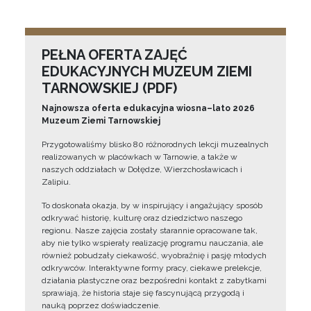
PEŁNA OFERTA ZAJĘĆ
EDUKACYJNYCH MUZEUM ZIEMI
TARNOWSKIEJ (PDF)
Najnowsza oferta edukacyjna wiosna–lato 2026
Muzeum Ziemi Tarnowskiej
Przygotowaliśmy blisko 80 różnorodnych lekcji muzealnych
realizowanych w placówkach w Tarnowie, a także w
naszych oddziałach w Dołędze, Wierzchosławicach i
Zalipiu.
To doskonała okazja, by w inspirujący i angażujący sposób
odkrywać historię, kulturę oraz dziedzictwo naszego
regionu. Nasze zajęcia zostały starannie opracowane tak,
aby nie tylko wspierały realizację programu nauczania, ale
również pobudzały ciekawość, wyobraźnię i pasję młodych
odkrywców. Interaktywne formy pracy, ciekawe prelekcje,
działania plastyczne oraz bezpośredni kontakt z zabytkami
sprawiają, że historia staje się fascynującą przygodą i
nauką poprzez doświadczenie.