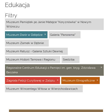
Edukacja
Filtry
Muzeum Pamiątek po Janie Matejce "Koryznówka" w Nowym
Wiśniczu
Muzeum Dwór w Dołędze
Galeria "Panorama"
Muzeum Zamek w Dębnie
Muzeum Ratusz - Galeria Sztuki Dawnej
Muzeum Historii Tarnowa i Regionu
Siedziba
Regionalne Centrum Edukacji o Pamięci im. gen. bryg. Zdzisława
Baszaka
Zagroda Felicji Curyłowej w Zalipiu
Muzeum Etnograficzne
Muzeum Wincentego Witosa w Wierzchosławicach