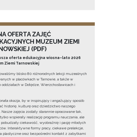
NA OFERTA ZAJĘĆ
KACYJNYCH MUZEUM ZIEMI
NOWSKIEJ (PDF)
sza oferta edukacyjna wiosna–lato 2026
 Ziemi Tarnowskiej
owaliśmy blisko 80 różnorodnych lekcji muzealnych
wanych w placówkach w Tarnowie, a także w
 oddziałach w Dołędze, Wierzchosławicach i
onała okazja, by w inspirujący i angażujący sposób
ć historię, kulturę oraz dziedzictwo naszego
. Nasze zajęcia zostały starannie opracowane tak,
 tylko wspierały realizację programu nauczania, ale
 pobudzały ciekawość, wyobraźnię i pasję młodych
ów. Interaktywne formy pracy, ciekawe prelekcje,
ia plastyczne oraz bezpośredni kontakt z zabytkami