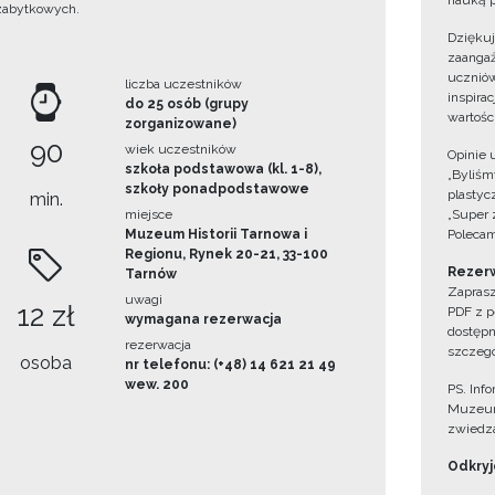
nauką p
zabytkowych.
Dzięku
zaangaż
uczniów
liczba uczestników
inspira
do 25 osób (grupy
wartośc
zorganizowane)
90
wiek uczestników
Opinie 
szkoła podstawowa (kl. 1-8),
„Byliśmy
szkoły ponadpodstawowe
plastyc
min.
miejsce
„Super 
Muzeum Historii Tarnowa i
Polecam
Regionu, Rynek 20-21, 33-100
Rezerw
Tarnów
Zaprasz
uwagi
12 zł
PDF z p
wymagana rezerwacja
dostępn
rezerwacja
szczegó
osoba
nr telefonu: (+48) 14 621 21 49
wew. 200
PS. Inf
Muzeum
zwiedza
Odkryjc