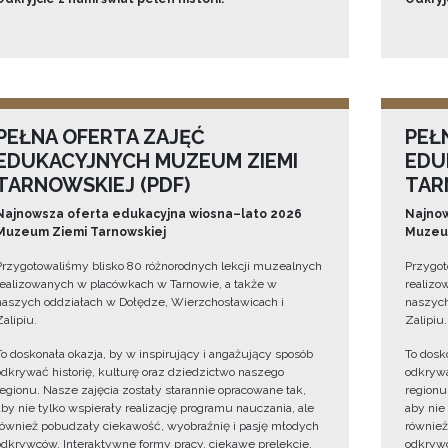
PEŁNA OFERTA ZAJĘĆ
PEŁ
EDUKACYJNYCH MUZEUM ZIEMI
EDU
TARNOWSKIEJ (PDF)
TAR
Najnowsza oferta edukacyjna wiosna–lato 2026
Najnow
Muzeum Ziemi Tarnowskiej
Muzeum
Przygotowaliśmy blisko 80 różnorodnych lekcji muzealnych
Przygot
realizowanych w placówkach w Tarnowie, a także w
realizo
naszych oddziałach w Dołędze, Wierzchosławicach i
naszych
Zalipiu.
Zalipiu.
To doskonała okazja, by w inspirujący i angażujący sposób
To dosk
odkrywać historię, kulturę oraz dziedzictwo naszego
odkrywa
regionu. Nasze zajęcia zostały starannie opracowane tak,
regionu
aby nie tylko wspierały realizację programu nauczania, ale
aby nie
również pobudzały ciekawość, wyobraźnię i pasję młodych
również
odkrywców. Interaktywne formy pracy, ciekawe prelekcje,
odkrywc