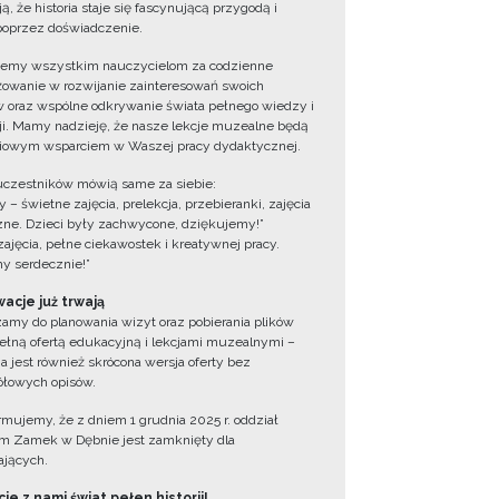
ą, że historia staje się fascynującą przygodą i
oprzez doświadczenie.
jemy wszystkim nauczycielom za codzienne
owanie w rozwijanie zainteresowań swoich
 oraz wspólne odkrywanie świata pełnego wiedzy i
cji. Mamy nadzieję, że nasze lekcje muzealne będą
iowym wsparciem w Waszej pracy dydaktycznej.
uczestników mówią same za siebie:
 – świetne zajęcia, prelekcja, przebieranki, zajęcia
zne. Dzieci były zachwycone, dziękujemy!”
zajęcia, pełne ciekawostek i kreatywnej pracy.
y serdecznie!”
acje już trwają
amy do planowania wizyt oraz pobierania plików
ełną ofertą edukacyjną i lekcjami muzealnymi –
a jest również skrócona wersja oferty bez
łowych opisów.
ormujemy, że z dniem 1 grudnia 2025 r. oddział
 Zamek w Dębnie jest zamknięty dla
jących.
ie z nami świat pełen historii!