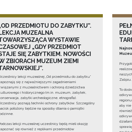
„OD PRZEDMIOTU DO ZABYTKU”.
PEŁ
LEKCJA MUZEALNA
EDU
TOWARZYSZĄCA WYSTAWIE
TAR
CZASOWEJ „GDY PRZEDMIOT
Najnow
STAJE SIĘ ZABYTKIEM. NOWOŚCI
Muzeum
W ZBIORACH MUZEUM ZIEMI
Przygot
TARNOWSKIEJ”.
realizo
naszych
Uczestnicy lekcji muzealnej „Od przedmiotu do zabytku”
Zalipiu.
zapoznają się z najważniejszymi zagadnieniami
związanymi z muzealnictwem i ochroną dziedzictwa
To dosk
kulturowego i historycznego (m.in. muzeum, zabytek,
odkrywa
konserwacja, zabytki archeologiczne, etnografia).
regionu
Uczestnicy poznają techniki ochrony zabytków. Szczególny
aby nie
nacisk położony będzie na sposoby dbania o pamiątki
również
rodzinne.
odkrywc
działan
Podczas lekcji muzealnej uczestnicy będą mieli okazję
sprawiaj
zapoznać się również z replikami przedmiotów