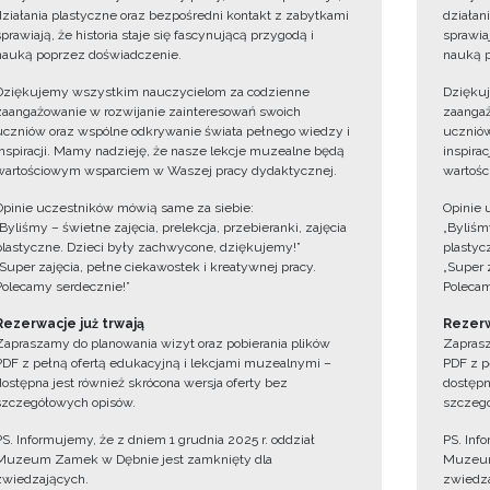
działania plastyczne oraz bezpośredni kontakt z zabytkami
działan
sprawiają, że historia staje się fascynującą przygodą i
sprawiaj
nauką poprzez doświadczenie.
nauką p
Dziękujemy wszystkim nauczycielom za codzienne
Dzięku
zaangażowanie w rozwijanie zainteresowań swoich
zaangaż
uczniów oraz wspólne odkrywanie świata pełnego wiedzy i
uczniów
inspiracji. Mamy nadzieję, że nasze lekcje muzealne będą
inspira
wartościowym wsparciem w Waszej pracy dydaktycznej.
wartośc
Opinie uczestników mówią same za siebie:
Opinie 
„Byliśmy – świetne zajęcia, prelekcja, przebieranki, zajęcia
„Byliśmy
plastyczne. Dzieci były zachwycone, dziękujemy!”
plastyc
„Super zajęcia, pełne ciekawostek i kreatywnej pracy.
„Super 
Polecamy serdecznie!”
Polecam
Rezerwacje już trwają
Rezerw
Zapraszamy do planowania wizyt oraz pobierania plików
Zaprasz
PDF z pełną ofertą edukacyjną i lekcjami muzealnymi –
PDF z p
dostępna jest również skrócona wersja oferty bez
dostępn
szczegółowych opisów.
szczegó
PS. Informujemy, że z dniem 1 grudnia 2025 r. oddział
PS. Inf
Muzeum Zamek w Dębnie jest zamknięty dla
Muzeum
zwiedzających.
zwiedza