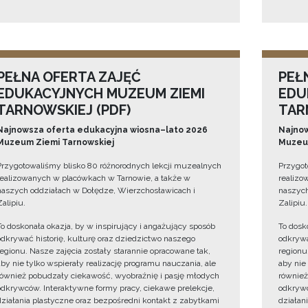
PEŁNA OFERTA ZAJĘĆ
PEŁ
EDUKACYJNYCH MUZEUM ZIEMI
EDU
TARNOWSKIEJ (PDF)
TAR
Najnowsza oferta edukacyjna wiosna–lato 2026
Najnow
Muzeum Ziemi Tarnowskiej
Muzeum
Przygotowaliśmy blisko 80 różnorodnych lekcji muzealnych
Przygot
realizowanych w placówkach w Tarnowie, a także w
realizo
naszych oddziałach w Dołędze, Wierzchosławicach i
naszych
Zalipiu.
Zalipiu.
To doskonała okazja, by w inspirujący i angażujący sposób
To dosk
odkrywać historię, kulturę oraz dziedzictwo naszego
odkrywa
regionu. Nasze zajęcia zostały starannie opracowane tak,
regionu
aby nie tylko wspierały realizację programu nauczania, ale
aby nie
również pobudzały ciekawość, wyobraźnię i pasję młodych
również
odkrywców. Interaktywne formy pracy, ciekawe prelekcje,
odkrywc
działania plastyczne oraz bezpośredni kontakt z zabytkami
działan