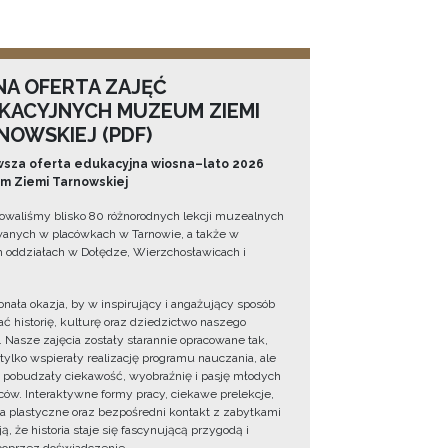
NA OFERTA ZAJĘĆ
KACYJNYCH MUZEUM ZIEMI
NOWSKIEJ (PDF)
sza oferta edukacyjna wiosna–lato 2026
 Ziemi Tarnowskiej
owaliśmy blisko 80 różnorodnych lekcji muzealnych
wanych w placówkach w Tarnowie, a także w
 oddziałach w Dołędze, Wierzchosławicach i
onała okazja, by w inspirujący i angażujący sposób
ć historię, kulturę oraz dziedzictwo naszego
. Nasze zajęcia zostały starannie opracowane tak,
 tylko wspierały realizację programu nauczania, ale
 pobudzały ciekawość, wyobraźnię i pasję młodych
ów. Interaktywne formy pracy, ciekawe prelekcje,
ia plastyczne oraz bezpośredni kontakt z zabytkami
ą, że historia staje się fascynującą przygodą i