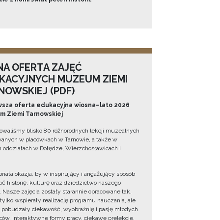
NA OFERTA ZAJĘĆ
KACYJNYCH MUZEUM ZIEMI
NOWSKIEJ (PDF)
sza oferta edukacyjna wiosna–lato 2026
 Ziemi Tarnowskiej
owaliśmy blisko 80 różnorodnych lekcji muzealnych
wanych w placówkach w Tarnowie, a także w
 oddziałach w Dołędze, Wierzchosławicach i
onała okazja, by w inspirujący i angażujący sposób
ć historię, kulturę oraz dziedzictwo naszego
. Nasze zajęcia zostały starannie opracowane tak,
 tylko wspierały realizację programu nauczania, ale
 pobudzały ciekawość, wyobraźnię i pasję młodych
ów. Interaktywne formy pracy, ciekawe prelekcje,