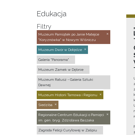
Edukacja
Filtry
Muzeum Pamiątek po Janie Matejce
"Koryznówka" w Nowym Wiśniczu
Muzeum Dwór w Dołędze
Galeria "Panorama"
Muzeum Zamek w Dębnie
Muzeum Ratusz - Galeria Sztuki
Dawnej
Muzeum Historii Tarnowa i Regionu
Siedziba
Regionalne Centrum Edukacji o Pamięci
im. gen. bryg. Zdzisława Baszaka
Zagroda Felicji Curyłowej w Zalipiu