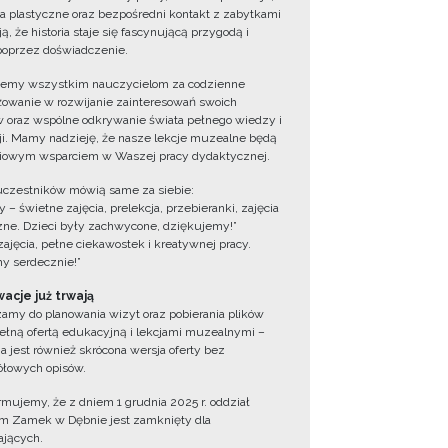
ia plastyczne oraz bezpośredni kontakt z zabytkami
ą, że historia staje się fascynującą przygodą i
oprzez doświadczenie.
jemy wszystkim nauczycielom za codzienne
owanie w rozwijanie zainteresowań swoich
 oraz wspólne odkrywanie świata pełnego wiedzy i
cji. Mamy nadzieję, że nasze lekcje muzealne będą
iowym wsparciem w Waszej pracy dydaktycznej.
uczestników mówią same za siebie:
 – świetne zajęcia, prelekcja, przebieranki, zajęcia
zne. Dzieci były zachwycone, dziękujemy!”
zajęcia, pełne ciekawostek i kreatywnej pracy.
y serdecznie!”
acje już trwają
amy do planowania wizyt oraz pobierania plików
ełną ofertą edukacyjną i lekcjami muzealnymi –
a jest również skrócona wersja oferty bez
łowych opisów.
ormujemy, że z dniem 1 grudnia 2025 r. oddział
 Zamek w Dębnie jest zamknięty dla
jących.