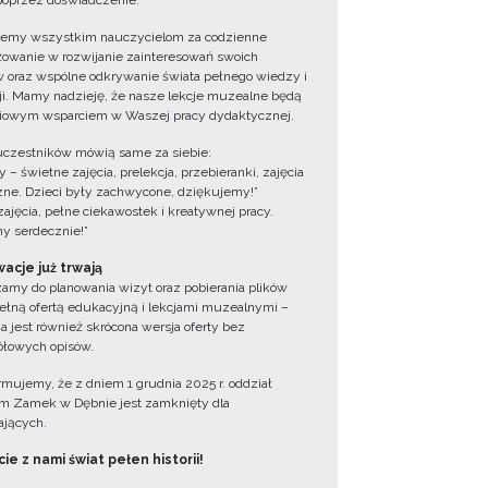
oprzez doświadczenie.
jemy wszystkim nauczycielom za codzienne
owanie w rozwijanie zainteresowań swoich
 oraz wspólne odkrywanie świata pełnego wiedzy i
cji. Mamy nadzieję, że nasze lekcje muzealne będą
iowym wsparciem w Waszej pracy dydaktycznej.
uczestników mówią same za siebie:
 – świetne zajęcia, prelekcja, przebieranki, zajęcia
zne. Dzieci były zachwycone, dziękujemy!”
zajęcia, pełne ciekawostek i kreatywnej pracy.
y serdecznie!”
acje już trwają
amy do planowania wizyt oraz pobierania plików
ełną ofertą edukacyjną i lekcjami muzealnymi –
a jest również skrócona wersja oferty bez
łowych opisów.
ormujemy, że z dniem 1 grudnia 2025 r. oddział
 Zamek w Dębnie jest zamknięty dla
jących.
ie z nami świat pełen historii!