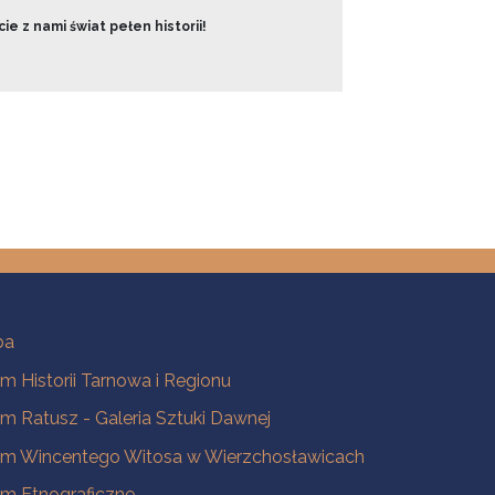
ie z nami świat pełen historii!
ba
 Historii Tarnowa i Regionu
 Ratusz - Galeria Sztuki Dawnej
m Wincentego Witosa w Wierzchosławicach
m Etnograficzne