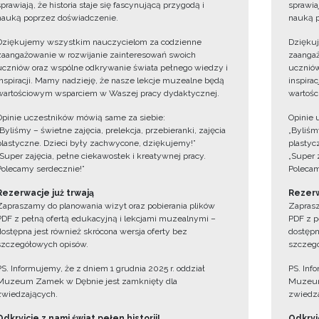
sprawiają, że historia staje się fascynującą przygodą i
sprawiaj
nauką poprzez doświadczenie.
nauką p
Dziękujemy wszystkim nauczycielom za codzienne
Dzięku
zaangażowanie w rozwijanie zainteresowań swoich
zaangaż
uczniów oraz wspólne odkrywanie świata pełnego wiedzy i
uczniów
inspiracji. Mamy nadzieję, że nasze lekcje muzealne będą
inspira
wartościowym wsparciem w Waszej pracy dydaktycznej.
wartośc
Opinie uczestników mówią same za siebie:
Opinie 
„Byliśmy – świetne zajęcia, prelekcja, przebieranki, zajęcia
„Byliśmy
plastyczne. Dzieci były zachwycone, dziękujemy!”
plastyc
„Super zajęcia, pełne ciekawostek i kreatywnej pracy.
„Super 
Polecamy serdecznie!”
Polecam
Rezerwacje już trwają
Rezerw
Zapraszamy do planowania wizyt oraz pobierania plików
Zaprasz
PDF z pełną ofertą edukacyjną i lekcjami muzealnymi –
PDF z p
dostępna jest również skrócona wersja oferty bez
dostępn
szczegółowych opisów.
szczegó
PS. Informujemy, że z dniem 1 grudnia 2025 r. oddział
PS. Inf
Muzeum Zamek w Dębnie jest zamknięty dla
Muzeum
zwiedzających.
zwiedza
Odkryjcie z nami świat pełen historii!
Odkryjc