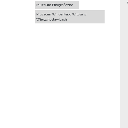
Muzeum Etnograficzne
Muzeum Wincentego Witosa w
Wierzchosławicach