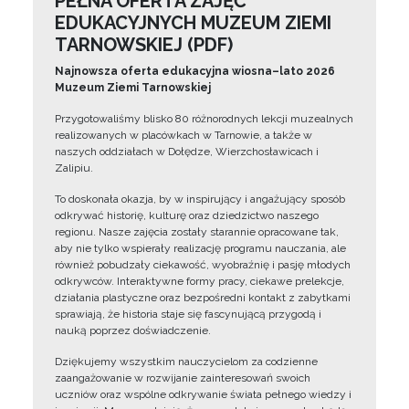
PEŁNA OFERTA ZAJĘĆ
EDUKACYJNYCH MUZEUM ZIEMI
TARNOWSKIEJ (PDF)
Najnowsza oferta edukacyjna wiosna–lato 2026
Muzeum Ziemi Tarnowskiej
Przygotowaliśmy blisko 80 różnorodnych lekcji muzealnych
realizowanych w placówkach w Tarnowie, a także w
naszych oddziałach w Dołędze, Wierzchosławicach i
Zalipiu.
To doskonała okazja, by w inspirujący i angażujący sposób
odkrywać historię, kulturę oraz dziedzictwo naszego
regionu. Nasze zajęcia zostały starannie opracowane tak,
aby nie tylko wspierały realizację programu nauczania, ale
również pobudzały ciekawość, wyobraźnię i pasję młodych
odkrywców. Interaktywne formy pracy, ciekawe prelekcje,
działania plastyczne oraz bezpośredni kontakt z zabytkami
sprawiają, że historia staje się fascynującą przygodą i
nauką poprzez doświadczenie.
Dziękujemy wszystkim nauczycielom za codzienne
zaangażowanie w rozwijanie zainteresowań swoich
uczniów oraz wspólne odkrywanie świata pełnego wiedzy i