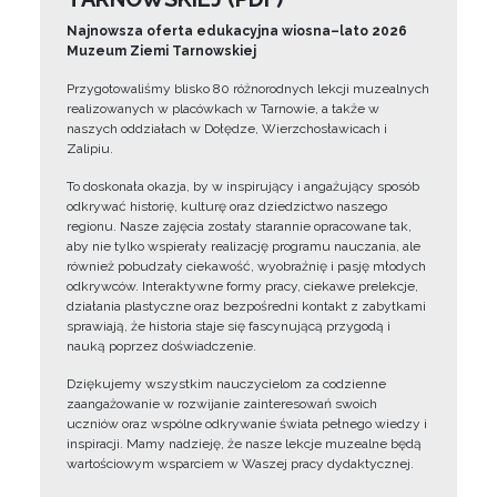
Najnowsza oferta edukacyjna wiosna–lato 2026
Muzeum Ziemi Tarnowskiej
Przygotowaliśmy blisko 80 różnorodnych lekcji muzealnych
realizowanych w placówkach w Tarnowie, a także w
naszych oddziałach w Dołędze, Wierzchosławicach i
Zalipiu.
To doskonała okazja, by w inspirujący i angażujący sposób
odkrywać historię, kulturę oraz dziedzictwo naszego
regionu. Nasze zajęcia zostały starannie opracowane tak,
aby nie tylko wspierały realizację programu nauczania, ale
również pobudzały ciekawość, wyobraźnię i pasję młodych
odkrywców. Interaktywne formy pracy, ciekawe prelekcje,
działania plastyczne oraz bezpośredni kontakt z zabytkami
sprawiają, że historia staje się fascynującą przygodą i
nauką poprzez doświadczenie.
Dziękujemy wszystkim nauczycielom za codzienne
zaangażowanie w rozwijanie zainteresowań swoich
uczniów oraz wspólne odkrywanie świata pełnego wiedzy i
inspiracji. Mamy nadzieję, że nasze lekcje muzealne będą
wartościowym wsparciem w Waszej pracy dydaktycznej.