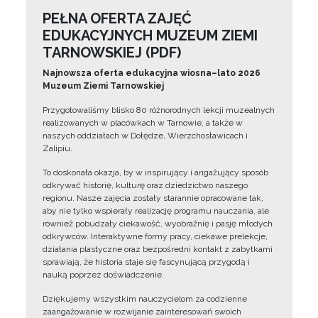
PEŁNA OFERTA ZAJĘĆ
EDUKACYJNYCH MUZEUM ZIEMI
TARNOWSKIEJ (PDF)
Najnowsza oferta edukacyjna wiosna–lato 2026
Muzeum Ziemi Tarnowskiej
Przygotowaliśmy blisko 80 różnorodnych lekcji muzealnych
realizowanych w placówkach w Tarnowie, a także w
naszych oddziałach w Dołędze, Wierzchosławicach i
Zalipiu.
To doskonała okazja, by w inspirujący i angażujący sposób
odkrywać historię, kulturę oraz dziedzictwo naszego
regionu. Nasze zajęcia zostały starannie opracowane tak,
aby nie tylko wspierały realizację programu nauczania, ale
również pobudzały ciekawość, wyobraźnię i pasję młodych
odkrywców. Interaktywne formy pracy, ciekawe prelekcje,
działania plastyczne oraz bezpośredni kontakt z zabytkami
sprawiają, że historia staje się fascynującą przygodą i
nauką poprzez doświadczenie.
Dziękujemy wszystkim nauczycielom za codzienne
zaangażowanie w rozwijanie zainteresowań swoich