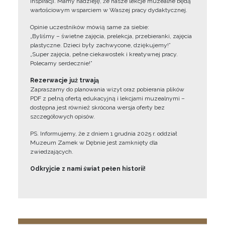
inspiracji. Mamy nadzieję, że nasze lekcje muzealne będą
wartościowym wsparciem w Waszej pracy dydaktycznej.
Opinie uczestników mówią same za siebie:
„Byliśmy – świetne zajęcia, prelekcja, przebieranki, zajęcia
plastyczne. Dzieci były zachwycone, dziękujemy!”
„Super zajęcia, pełne ciekawostek i kreatywnej pracy.
Polecamy serdecznie!”
Rezerwacje już trwają
Zapraszamy do planowania wizyt oraz pobierania plików
PDF z pełną ofertą edukacyjną i lekcjami muzealnymi –
dostępna jest również skrócona wersja oferty bez
szczegółowych opisów.
PS. Informujemy, że z dniem 1 grudnia 2025 r. oddział
Muzeum Zamek w Dębnie jest zamknięty dla
zwiedzających.
Odkryjcie z nami świat pełen historii!