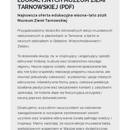
EDUKACYJNYCH MUZEUM ZIEMI
TARNOWSKIEJ (PDF)
Najnowsza oferta edukacyjna wiosna–lato 2026
Muzeum Ziemi Tarnowskiej
Przygotowaliśmy blisko 80 różnorodnych lekcji muzealnych
realizowanych w placówkach w Tarnowie, a także w
naszych oddziałach w Dołędze, Wierzchosławicach i
Zalipiu.
To doskonała okazja, by w inspirujący i angażujący sposób
odkrywać historię, kulturę oraz dziedzictwo naszego
regionu. Nasze zajęcia zostały starannie opracowane tak,
aby nie tylko wspierały realizację programu nauczania, ale
również pobudzały ciekawość, wyobraźnię i pasję młodych
odkrywców. Interaktywne formy pracy, ciekawe prelekcje,
działania plastyczne oraz bezpośredni kontakt z zabytkami
sprawiają, że historia staje się fascynującą przygodą i
nauką poprzez doświadczenie.
Dziękujemy wszystkim nauczycielom za codzienne
zaangażowanie w rozwijanie zainteresowań swoich
uczniów oraz wspólne odkrywanie świata pełnego wiedzy i
inspiracji. Mamy nadzieję, że nasze lekcje muzealne będą
wartościowym wsparciem w Waszej pracy dydaktycznej.