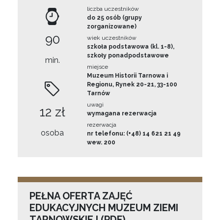
liczba uczestników
do 25 osób (grupy
zorganizowane)
90
wiek uczestników
szkoła podstawowa (kl. 1-8),
szkoły ponadpodstawowe
min.
miejsce
Muzeum Historii Tarnowa i
Regionu, Rynek 20-21, 33-100
Tarnów
uwagi
12 zł
wymagana rezerwacja
rezerwacja
osoba
nr telefonu: (+48) 14 621 21 49
wew. 200
PEŁNA OFERTA ZAJĘĆ
EDUKACYJNYCH MUZEUM ZIEMI
TARNOWSKIEJ (PDF)