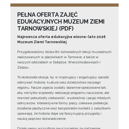
PEŁNA OFERTA ZAJĘĆ
EDUKACYJNYCH MUZEUM ZIEMI
TARNOWSKIEJ (PDF)
Najnowsza oferta edukacyjna wiosna–lato 2026
Muzeum Ziemi Tarnowskiej
Przygotowaliśmy blisko 80 różnorodnych lekcji muzealnych
realizowanych w placówkach w Tarnowie, a także w
naszych oddziałach w Dołędze, Wierzchosławicach i
Zalipiu.
To doskonała okazja, by w inspirujący i angażujący sposób
odkrywać historię, kulturę oraz dziedzictwo naszego
regionu. Nasze zajęcia zostały starannie opracowane tak,
aby nie tylko wspierały realizację programu nauczania, ale
również pobudzały ciekawość, wyobraźnię i pasję młodych
odkrywców. Interaktywne formy pracy, ciekawe prelekcje,
działania plastyczne oraz bezpośredni kontakt z zabytkami
sprawiają, że historia staje się fascynującą przygodą i
nauką poprzez doświadczenie.
Dziękujemy wszystkim nauczycielom za codzienne