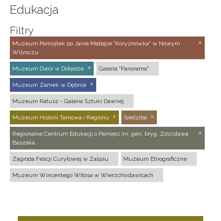
Edukacja
Filtry
Muzeum Pamiątek po Janie Matejce "Koryznówka" w Nowym
Wiśniczu
Muzeum Dwór w Dołędze
Galeria "Panorama"
Muzeum Zamek w Dębnie
Muzeum Ratusz - Galeria Sztuki Dawnej
Muzeum Historii Tarnowa i Regionu
Siedziba
Regionalne Centrum Edukacji o Pamięci im. gen. bryg. Zdzisława
Baszaka
Zagroda Felicji Curyłowej w Zalipiu
Muzeum Etnograficzne
Muzeum Wincentego Witosa w Wierzchosławicach